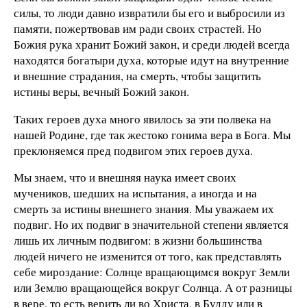
силы, то люди давно извратили бы его и выбросили из
памяти, пожертвовав им ради своих страстей. Но
Божия рука хранит Божий закон, и среди людей всегда
находятся богатыри духа, которые идут на внутренние
и внешние страдания, на смерть, чтобы защитить
истины веры, вечный Божий закон.
Таких героев духа много явилось за эти полвека на
нашей Родине, где так жестоко гонима вера в Бога. Мы
преклоняемся пред подвигом этих героев духа.
Мы знаем, что и внешняя наука имеет своих
мучеников, шедших на испытания, а иногда и на
смерть за истины внешнего знания. Мы уважаем их
подвиг. Но их подвиг в значительной степени является
лишь их личным подвигом: в жизни большинства
людей ничего не изменится от того, как представлять
себе мироздание: Солнце вращающимся вокруг Земли
или Землю вращающейся вокруг Солнца. А от разницы
в вере, то есть верить ли во Христа, в Будду или в