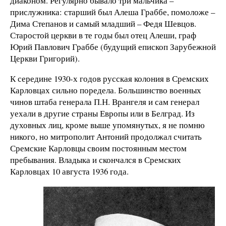
диаконом. Регулярно бывало три мальчика –
прислужника: старший был Алеша Граббе, помоложе –
Дима Степанов и самый младший – Федя Шевцов.
Старостой церкви в те годы был отец Алеши, граф
Юрий Павлович Граббе (будущий епископ Зарубежной
Церкви Григорий).
К середине 1930-х годов русская колония в Сремских
Карловцах сильно поредела. Большинство военных
чинов штаба генерала П.Н. Врангеля и сам генерал
уехали в другие страны Европы или в Белград. Из
духовных лиц, кроме выше упомянутых, я не помню
никого, но митрополит Антоний продолжал считать
Сремские Карловцы своим постоянным местом
пребывания. Владыка и скончался в Сремских
Карловцах 10 августа 1936 года.