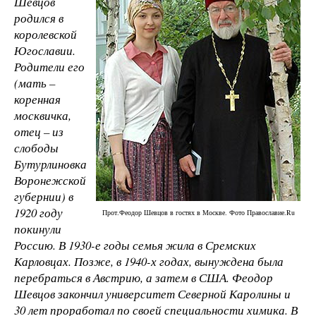
Шевцов
родился в
королевской
Югославии.
Родители его
(мать –
коренная
москвичка,
отец – из
слободы
Бутурлиновка
Воронежской
губернии) в
1920 году
Прот.Феодор Шевцов в гостях в Москве. Фото Православие.Ru
покинули
Россию. В 1930-е годы семья жила в Сремских
Карловцах. Позже, в 1940-х годах, вынуждена была
перебраться в Австрию, а затем в США. Феодор
Шевцов закончил университет Северной Каролины и
30 лет проработал по своей специальности химика. В