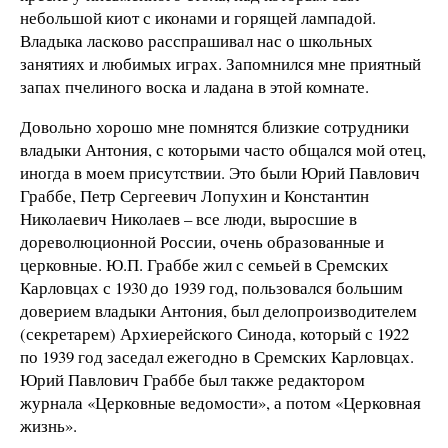
небольшой киот с иконами и горящей лампадой.
Владыка ласково расспрашивал нас о школьных
занятиях и любимых играх. Запомнился мне приятный
запах пчелиного воска и ладана в этой комнате.
Довольно хорошо мне помнятся близкие сотрудники
владыки Антония, с которыми часто общался мой отец,
иногда в моем присутствии. Это были Юрий Павлович
Граббе, Петр Сергеевич Лопухин и Константин
Николаевич Николаев – все люди, выросшие в
дореволюционной России, очень образованные и
церковные. Ю.П. Граббе жил с семьей в Сремских
Карловцах с 1930 до 1939 год, пользовался большим
доверием владыки Антония, был делопроизводителем
(секретарем) Архиерейского Синода, который с 1922
по 1939 год заседал ежегодно в Сремских Карловцах.
Юрий Павлович Граббе был также редактором
журнала «Церковные ведомости», а потом «Церковная
жизнь».