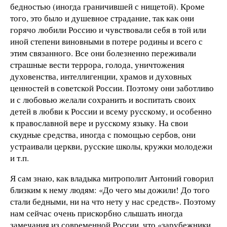
бедностью (иногда граничившей с нищетой). Кроме
того, это было и душевное страдание, так как они
горячо любили Россию и чувствовали себя в той или
иной степени виновными в потере родины и всего с
этим связанного. Все они болезненно переживали
страшные вести террора, голода, уничтожения
духовенства, интеллигенции, храмов и духовных
ценностей в советской России. Поэтому они заботливо
и с любовью желали сохранить и воспитать своих
детей в любви к России и всему русскому, и особенно
к православной вере и русскому языку. На свои
скудные средства, иногда с помощью сербов, они
устраивали церкви, русские школы, кружки молодежи
и т.п.
Я сам знаю, как владыка митрополит Антоний говорил
близким к нему людям: «До чего мы дожили! До того
стали бедными, ни на что нету у нас средств». Поэтому
нам сейчас очень прискорбно слышать иногда
замечания из современной России, что «зарубежники