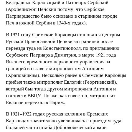
Белградско-Карловацкий и Патриарх Сербский
(Архиепископ Печский потому, что Сербское
Патриаршество было основано в старинном городе
Печ в южной Сербии в 1340-х годах).
В 1921 году Сремские Карловцы становятся центром
Русской Православной Церкви за границей после
переезда туда из Константинополя, по приглашению
Сербского Патриарха Димитрия, в марте 1921 года
Высшего временного церковного управления за
границей во главе с митрополитом Антонием
(Храповицким). Несколько ранее в Сремские Карловцы
прибыл также митрополит Евлогий (Георгиевский),
который был тогда другом митрополита Антония и
состоял в ВВЦУ. Позже, как известно, митрополит
Евлогий переехал в Париж.
В 1921–1922 годах русская колония в Сремских
Карловцах значительно увеличилась с приездом туда
большей части штаба Добровольческой армии