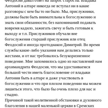
Феодосий давал ответ на запрос старосты. Владыка
Антоний в алтаре никогда не вступал ни в какие
разговоры с кем бы то ни было. Мы, прислужники,
должны были быть внимательны к богослужению и
знать свои обязанности, без напоминаний подавать
вовремя кадило, зажигать свечу и быть готовым к
выходу и т.п. Прислужников обучали вне
богослужения старший прислужник или отец
Феодосий и иногда протодиакон Димитрий. Во время
службы какие-либо указания нам делались только
жестами, и от нас требовалось безукоризненное
поведение. Мне запомнилось одно из наставлений нам
архимандрита Феодосия, что мы удостаиваемся
большой чести иметь благословение от владыки
Антония быть в алтаре и даже участвовать в
богослужении и что при плохом поведении мы можем
лишиться этого, что было бы очень плохо для нас и
стыдно.
Причиной такой молитвенной обстановки и духовного
благолепия в нашей маленькой церкви в Сремских