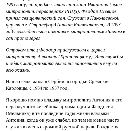
1985 году, по предложению епископа Илариона (ныне
митрополит, первоиерарх РПЦЗ), Феодор Шевцов
принял священнический сан. Служит в Николаевской
церкви в г. Стратфорд (штат Коннектикут). В 2003
году возведен ныне покойным митрополитом Лавром в
сан протоиерея.
Отроком отец Феодор прислуживал в церкви
митрополиту Антонию (Храповицкому). Эти службы
и облик митрополита Антония запомнились ему на
всю жизнь.
Наша семья жила в Сербии, в городке Сремские
Карловцы, c 1934 по 1937 год.
Я хорошо помню владыку митрополита Антония и его
неразлучного келейника архимандрита Феодосия
(Мельника) в те последние годы жизни владыки
Антония, когда он уже слабел, но тем не менее часто
служил в очень скромной русской церкви Рождества