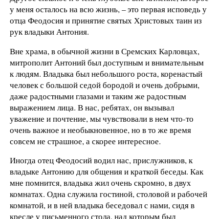
у меня осталось на всю жизнь, – это первая исповедь у
отца Феодосия и принятие святых Христовых таин из
рук владыки Антония.
Вне храма, в обычной жизни в Сремских Карловцах,
митрополит Антоний был доступным и внимательным
к людям. Владыка был небольшого роста, коренастый
человек с большой седой бородой и очень добрыми,
даже радостными глазами и таким же радостным
выражением лица. В нас, ребятах, он вызывал
уважение и почтение, мы чувствовали в нем что-то
очень важное и необыкновенное, но в то же время
совсем не страшное, а скорее интересное.
Иногда отец Феодосий водил нас, прислужников, к
владыке Антонию для общения и краткой беседы. Как
мне помнится, владыка жил очень скромно, в двух
комнатах. Одна служила гостиной, столовой и рабочей
комнатой, и в ней владыка беседовал с нами, сидя в
кресле у письменного стола, над которым был