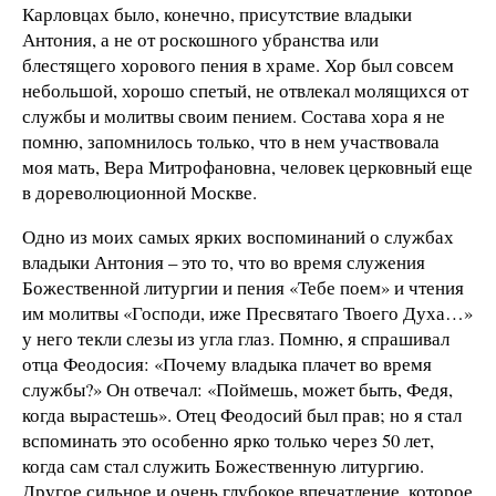
Карловцах было, конечно, присутствие владыки
Антония, а не от роскошного убранства или
блестящего хорового пения в храме. Хор был совсем
небольшой, хорошо спетый, не отвлекал молящихся от
службы и молитвы своим пением. Состава хора я не
помню, запомнилось только, что в нем участвовала
моя мать, Вера Митрофановна, человек церковный еще
в дореволюционной Москве.
Одно из моих самых ярких воспоминаний о службах
владыки Антония – это то, что во время служения
Божественной литургии и пения «Тебе поем» и чтения
им молитвы «Господи, иже Пресвятаго Твоего Духа…»
у него текли слезы из угла глаз. Помню, я спрашивал
отца Феодосия: «Почему владыка плачет во время
службы?» Он отвечал: «Поймешь, может быть, Федя,
когда вырастешь». Отец Феодосий был прав; но я стал
вспоминать это особенно ярко только через 50 лет,
когда сам стал служить Божественную литургию.
Другое сильное и очень глубокое впечатление, которое