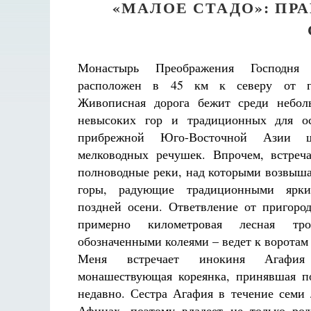
«МАЛОЕ СТАДО»: ПР
Монастырь Преображения Господня
расположен в 45 км к северу от го
Живописная дорога бежит среди небол
невысоких гор и традиционных для о
прибрежной Юго-Восточной Азии 
мелководных речушек. Впрочем, встреч
полноводные реки, над которыми возвыш
горы, радующие традиционными ярки
поздней осени. Ответвление от пригоро
примерно километровая лесная т
обозначенными колеями – ведет к воротам
Меня встречает инокиня Агафи
монашествующая кореянка, принявшая п
недавно. Сестра Агафия в течение семи 
Афинах, поэтому владеет не только ро