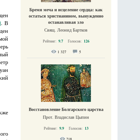
Бремя меча и исцеление сердца: как
ящен
остаться христианином, вынужденно
останавливая зло
. В
]
Свящ. Леонид Бартков
ден
мой
Рейтинг:
9.7
Голосов:
126
перь
1 327
5
ный
етр
уан
кий
Восстановление Болгарского царства
кже
Прот. Владислав Цыпин
Рейтинг:
9.9
Голосов:
13
ого
218