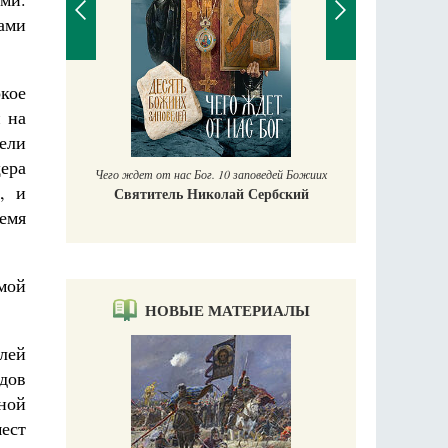
ами
кое
П
 на
Е
аучись у
ели
ера
Чего ждет от нас Бог. 10 заповедей Божиих
, и
Святитель Николай Сербский
ремя
мой
НОВЫЕ МАТЕРИАЛЫ
елей
дов
ной
ест