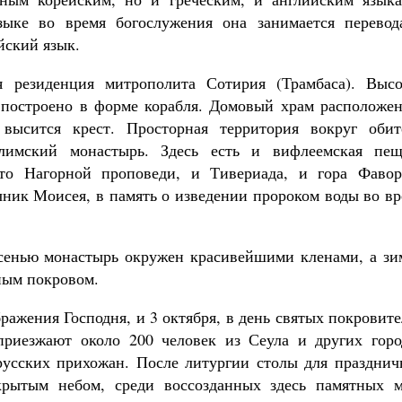
ыке во время богослужения она занимается перевод
йский язык.
 резиденция митрополита Сотирия (Трамбаса). Высо
 построено в форме корабля. Домовый храм расположен
Великомученик Георгий Победоносец. Н
высится крест. Просторная территория вокруг обит
святого
лимский монастырь. Здесь есть и вифлеемская пещ
Роман Котов
Как найти своё место в жизни
то Нагорной проповеди, и Тивериада, и гора Фавор
Кирилл Мурышев
чник Моисея, в память о изведении пророком воды во в
сенью монастырь окружен красивейшими кленами, а зи
ным покровом.
ражения Господня, и 3 октября, в день святых покровит
приезжают около 200 человек из Сеула и других горо
русских прихожан. После литургии столы для празднич
крытым небом, среди воссозданных здесь памятных м