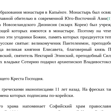
 образования монастыря в Капьёнге. Монастырь был осв
ославной обителью в современной Юго-Восточной Азии
[1
а Новозеландского Дионисия (экзарх Кореи) был учреж
мощей которых имеются в монастыре. Поэтому на чти
но эти угодники Божии, память которых празднуется те
 русские святые: великомученик Пантелеимон, преподоб
а великая княгиня Елисавета, благоверный князь П
вский, святитель Нектарий Эгинский, преподобный Сил
х владыке Сотирию подарил архиепископ Владивостокс
щего Креста Господня.
греческими иконописцами 11 лет назад. На фресках та
имена которых подписаны по-корейски.
ого храма напоминает Софийский храм православн