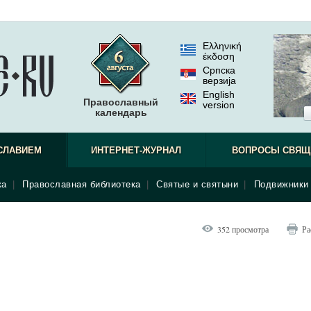
Ελληνική
έκδοση
Српска
верзиjа
English
Православный
version
календарь
СЛАВИЕМ
ИНТЕРНЕТ-ЖУРНАЛ
ВОПРОСЫ СВЯЩ
ка
|
Православная библиотека
|
Святые и святыни
|
Подвижники 
352 просмотра
Ра