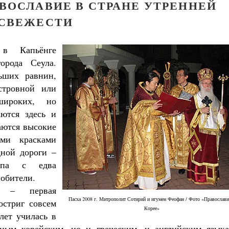
АВОСЛАВИЕ В СТРАНЕ УТРЕННЕЙ
СВЕЖЕСТИ
 в Капьёнге
рода Сеула.
ьших равнин,
стровной или
широких, но
аются здесь и
аются высокие
ми красками
дной дороги –
ропа с едва
 обители.
я – первая
Пасха 2008 г. Митрополит Сотирий и игумен Феофан / Фото «Православи
остриг совсем
Корее»
лет училась в
дным корейским, но и греческим, и английским языка