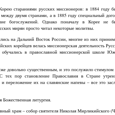
Корею стараниями русских миссионеров: в 1884 году б
между двумя странами, а в 1885 году специальный дого
ние богослужений. Однако поначалу в Корее не б
усских мирян просто читал некоторые молитвы.
ялись на Дальний Восток России, многие из них приним
ийских корейцев велась миссионерская деятельность Рус
и обучались в православной миссионерской школе Юж
 уже довольно существенным, и это послужило стимулом
С тех пор становление Православия в Стране утрен
 и переложение их на славянские напевы – все это зас
я Божественная литургия.
авный храм – собор святителя Николая Мирликийского (