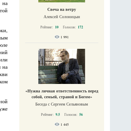
 на
Свеча на ветру
той
Алексей Солоницын
Рейтинг:
10
Голосов:
172
ки,
ным
1 991
юле
аний
 или
я на
ркви
иком
«Нужна личная ответственность перед
собой, семьей, страной и Богом»
ной
Беседа с Сергеем Сельяновым
уже
Рейтинг:
9.5
Голосов:
56
1 445