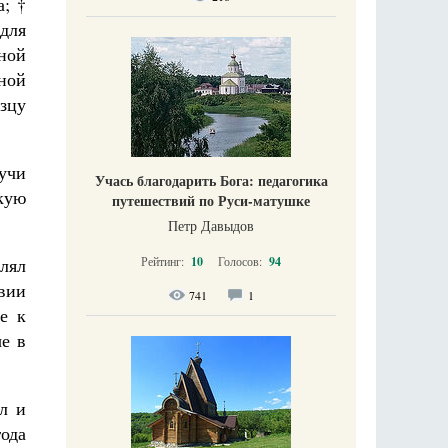
; †
для
ной
ной
азцу
учи
Учась благодарить Бога: педагогика
кую
путешествий по Руси-матушке
Петр Давыдов
Рейтинг:
10
Голосов:
94
лял
вии
741
1
е к
ые в
л и
года