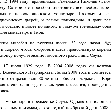
о. В 1994 году архиепископ Раменский Николай (Саяма
иту Сотирию с просьбой изготовить все необходимое 
рама в первом японском монастыре. Поэтому и рез
диаконских дверей, и резное паникадило, и даже рез
то создано в Корее по одному и тому же греческому обр
 для монастыря в Тиба.
кий молебен на русском языке. 33 года назад, буд
 в Корею, чтобы окормлять здесь православную корейс
ссионер получил звание почетного гражданина Сеула.
 17 июля 1929 года. В 2004–2008 годах он возглав
Вселенского Патриархата. Летом 2008 года в соответст
енно отпразднован 80-летний юбилей владыки: в Коре
лять еще один год, так как девять месяцев, проведенн
овека.
 в монастыре в предместье Сеула. Однако он полон си
по разным приходам, а в холодный ноябрьский день 2008 