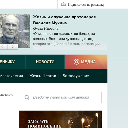
Подписаться на рассылку
Жизнь и служение протоиерея
Василия Мухина
Ольга Ижогина
«У меня нет ни красных, ни белых, ни
зеленых. Все – мои духовные дети», –
говорил отец Василий в годы революции.
ЕННИКУ
НОВОСТИ
МЕДИА
благочестия
|
Жизнь Церкви
|
Богослужение
спечатать