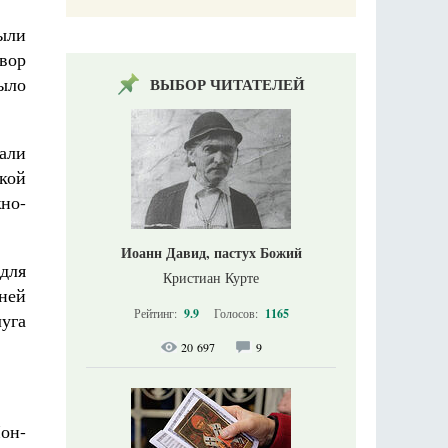
ыли
вор
ыло
ВЫБОР ЧИТАТЕЛЕЙ
али
ской
но-
Иоанн Давид, пастух Божий
 для
Кристиан Курте
ней
Рейтинг:
9.9
Голосов:
1165
луга
20 697
9
Чон-