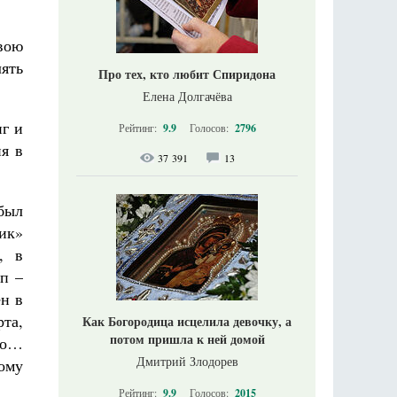
вою
ять
Про тех, кто любит Спиридона
Елена Долгачёва
иг и
Рейтинг:
9.9
Голосов:
2796
я в
37 391
13
 был
ик»
, в
п –
ен в
та,
Как Богородица исцелила девочку, а
потом пришла к ней домой
ио…
Дмитрий Злодорев
ому
Рейтинг:
9.9
Голосов:
2015