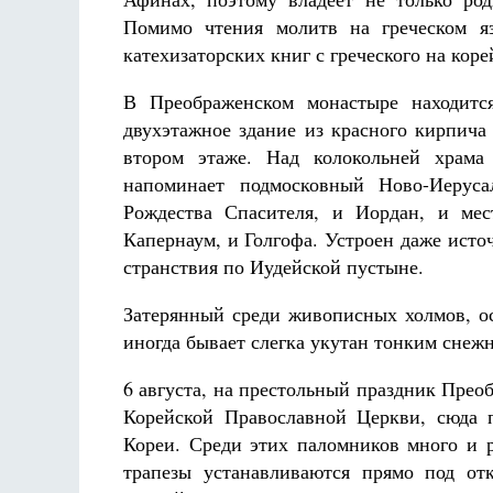
Помимо чтения молитв на греческом яз
катехизаторских книг с греческого на коре
В Преображенском монастыре находится
двухэтажное здание из красного кирпича
втором этаже. Над колокольней храма 
Разлуки не будет
напоминает подмосковный Ново-Иеруса
Фредерика де Грааф
Рождества Спасителя, и Иордан, и мес
Капернаум, и Голгофа. Устроен даже исто
странствия по Иудейской пустыне.
Затерянный среди живописных холмов, о
иногда бывает слегка укутан тонким снеж
6 августа, на престольный праздник Преоб
Корейской Православной Церкви, сюда 
Кореи. Среди этих паломников много и 
трапезы устанавливаются прямо под от