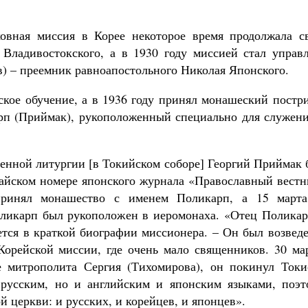
ховная миссия в Корее некоторое время продолжала с
 Владивостокского, а в 1930 году миссией стал управл
) – преемник равноапостольного Николая Японского.
ское обучение, а в 1936 году принял монашеский постр
п (Приймак), рукоположенный специально для служени
твенной литургии [в Токийском соборе] Георгий Приймак
майском номере японского журнала «Православный вестн
принял монашество с именем Поликарп, а 15 марта
ликарп был рукоположен в иеромонаха. «Отец Поликар
ется в краткой биографии миссионера. – Он был возвед
Корейской миссии, где очень мало священников. 30 мар
е митрополита Сергия (Тихомирова), он покинул Ток
 русским, но и английским и японским языками, поэт
 церкви: и русских, и корейцев, и японцев».