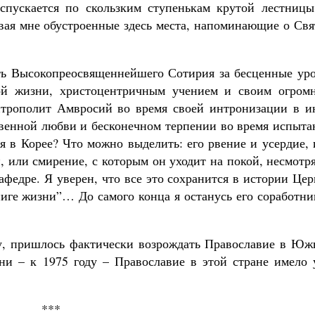
спускается по скользким ступенькам крутой лестницы
вая мне обустроенные здесь места, напоминающие о Свя
ить Высокопреосвященнейшего Сотирия за бесценные уро
ой жизни, христоцентричным учением и своим огром
итрополит Амвросий во время своей интронизации в и
ертвенной любви и бесконечном терпении во время испыт
ия в Корее? Что можно выделить: его рвение и усердие,
 или смирение, с которым он уходит на покой, несмотр
афедре. Я уверен, что все это сохранится в истории Це
ниге жизни”… До самого конца я останусь его соработн
у, пришлось фактически возрождать Православие в Юж
ени – к 1975 году – Православие в этой стране имело 
***