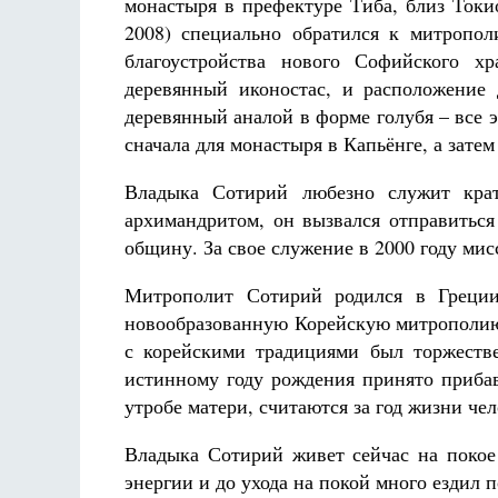
монастыря в префектуре Тиба, близ Токи
2008) специально обратился к митропол
благоустройства нового Софийского х
деревянный иконостас, и расположение 
деревянный аналой в форме голубя – все э
сначала для монастыря в Капьёнге, а затем
Владыка Сотирий любезно служит крат
архимандритом, он вызвался отправиться
общину. За свое служение в 2000 году ми
Митрополит Сотирий родился в Греции
новообразованную Корейскую митрополию 
с корейскими традициями был торжеств
истинному году рождения принято прибав
утробе матери, считаются за год жизни чел
Владыка Сотирий живет сейчас на покое
энергии и до ухода на покой много ездил 