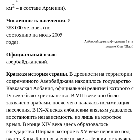
2
км
– в составе Армении).
Численность населения
: 8
388 000 человек (по
состоянию на июль 2005
года).
Албанский храм на фундаменте I в. в
деревне Киш (Шеки)
Официальный язык
:
азербайджанский.
Краткая история страны.
В древности на территории
современного Азербайджана находилось государство
Кавказская Албания, официальной религией которого с
IV века было христианство. В VIII веке оно было
захвачено арабами, после чего началась исламизация
населения. В IX–X веках албанским князьям удавалось
восстановить независимость, но лишь на короткое
время. В конце XIV века здесь образовалось
государство Ширван, которое в XV веке перешло под
власть Кара-Коюнлу, а еще позже – Персии, оставаясь