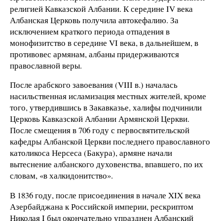
религией Кавказской Албании. К середине IV века
Албанская Церковь получила автокефалию. За
исключением краткого периода отпадения в
монофизитство в середине VI века, в дальнейшем, в
противовес армянам, албаны придерживаются
православной веры.
После арабского завоевания (VIII в.) началась
насильственная исламизация местных жителей, кроме
того, утвердившись в Закавказье, халифы подчинили
Церковь Кавказской Албании Армянской Церкви.
После смещения в 706 году с первосвятительской
кафедры Албанской Церкви последнего православного
католикоса Нерсеса (Бакура), армяне начали
вытеснение албанского духовенства, впавшего, по их
словам, «в халкидонитство».
В 1836 году, после присоединения в начале XIX века
Азербайджана к Российской империи, рескриптом
Николая I был окончательно упразднен Албанский