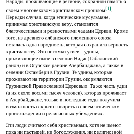
Народы, проживающие в регионе, сохранили память о
[1]
своем многовековом христианском прошлом
.
Нередки случаи, когда этнические мусульмане,
принимая христианскую веру, становятся
благочестивыми и ревностными чадами Церкви. Кроме
того, из древнего албанского племенного союза
осталась одна народность, которая сохранила верность
христианству. Это потомки утиев – удины,
проживающие ныне в селении Нидж (Габалинский
район) и в Огузском районе Азербайджана, а также в
селении Октамбери в Грузии. Те удины, которые
проживают на территории Грузии, окормляются
Грузинской Православной Церковью. Та же часть удин
(а их около восьми тысяч человек), которая проживает
в Азербайджане, только в последние годы получила
возможность открыто говорить о своем этническом
происхождении и религиозных убеждениях.
Эти люди считают себя христианами, хотя не имеют
пока ни пастырей, ни богослужения, ни религиозной