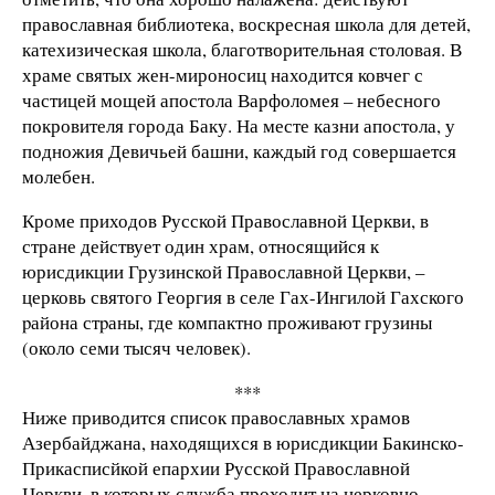
православная библиотека, воскресная школа для детей,
катехизическая школа, благотворительная столовая. В
храме святых жен-мироносиц находится ковчег с
частицей мощей апостола Варфоломея – небесного
покровителя города Баку. На месте казни апостола, у
подножия Девичьей башни, каждый год совершается
молебен.
Кроме приходов Русской Православной Церкви, в
стране действует один храм, относящийся к
юрисдикции Грузинской Православной Церкви, –
церковь святого Георгия в селе Гах-Ингилой Гахского
pайона стpаны, где компактно проживают грузины
(около семи тысяч человек).
***
Ниже приводится список православных храмов
Азербайджана, находящихся в юрисдикции Бакинско-
Прикасписйкой епархии Русской Православной
Церкви, в которых служба проходит на церковно-