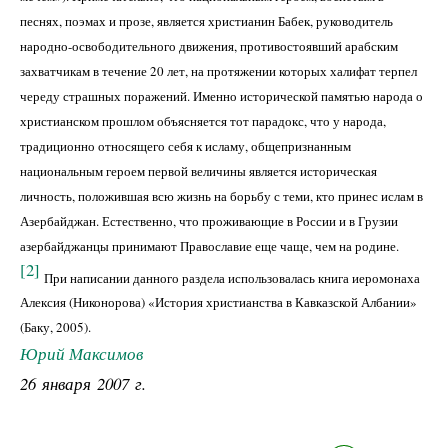
песнях, поэмах и прозе, является христианин Бабек, руководитель
народно-освободительного движения, противостоявший арабским
захватчикам в течение 20 лет, на протяжении которых халифат терпел
череду страшных поражений. Именно исторической памятью народа о
христианском прошлом объясняется тот парадокс, что у народа,
традиционно относящего себя к исламу, общепризнанным
национальным героем первой величины является историческая
личность, положившая всю жизнь на борьбу с теми, кто принес ислам в
Азербайджан. Естественно, что проживающие в России и в Грузии
азербайджанцы принимают Православие еще чаще, чем на родине.
[2]
При написании данного раздела использовалась книга иеромонаха
Алексия (Никонорова) «История христианства в Кавказской Албании»
(Баку, 2005).
Юрий Максимов
26 января 2007 г.