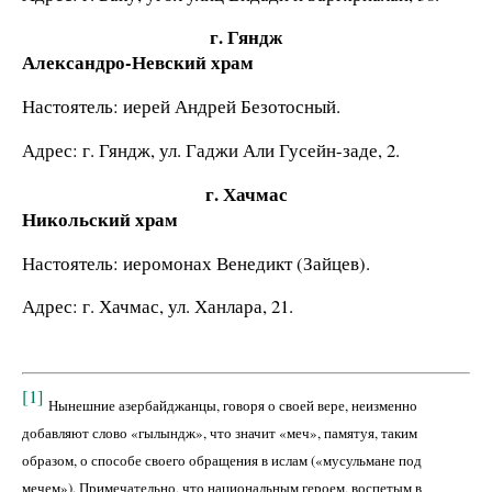
г. Гяндж
Александро-Невский храм
Настоятель: иерей Андрей Безотосный.
Адрес: г. Гяндж, ул. Гаджи Али Гусейн-заде, 2.
г. Хачмас
Никольский храм
Настоятель: иеромонах Венедикт (Зайцев).
Адрес: г. Хачмас, ул. Ханлара, 21.
[1]
Нынешние азербайджанцы, говоря о своей вере, неизменно
добавляют слово «гылындж», что значит «меч», памятуя, таким
образом, о способе своего обращения в ислам («мусульмане под
мечем»). Примечательно, что национальным героем, воспетым в