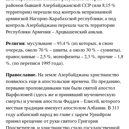
районов бывшей Азербайджанской ССР (или 8,15 %
территории) перешли под контроль непризнанной
армянской Нагорно-Карабахской республики, а под
контроль Азербайджана перешла часть территории
Республики Армения – Арцвашенский анклав.
Религия
: мусульмане – 93,4 % (из которых, в свою
очередь, около 70 % – шииты, а около 30 % – сунниты),
православные – 2,5 %, монофизиты – 2,3 %, прочие – 1,8
%, (по переписи 1995 года).
Православие.
На земле Азербайджана христианство
появилось еще в апостольские времена. По преданию,
первыми проповедниками там были святой апостол
Варфоломей (здесь же и принявший мученическую
смерть) и ученик апостола Фаддея – Елисей, которого
местная традиция именует апостолом Албании. В 313
году албанский народ во главе с царем Урнайром
принял крещение от руки святого Григория
Просветителя, и христианство стало государственной