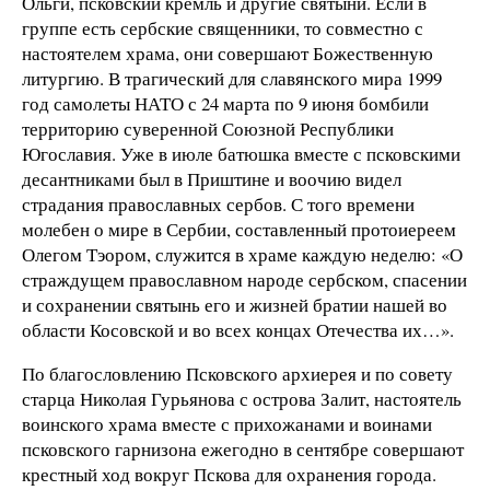
Ольги, псковский кремль и другие святыни. Если в
группе есть сербские священники, то совместно с
настоятелем храма, они совершают Божественную
литургию. В трагический для славянского мира 1999
год самолеты НАТО с 24 марта по 9 июня бомбили
территорию суверенной Союзной Республики
Югославия. Уже в июле батюшка вместе с псковскими
десантниками был в Приштине и воочию видел
страдания православных сербов. С того времени
молебен о мире в Сербии, составленный протоиереем
Олегом Тэором, служится в храме каждую неделю: «О
страждущем православном народе сербском, спасении
и сохранении святынь его и жизней братии нашей во
области Косовской и во всех концах Отечества их…».
По благословлению Псковского архиерея и по совету
старца Николая Гурьянова с острова Залит, настоятель
воинского храма вместе с прихожанами и воинами
псковского гарнизона ежегодно в сентябре совершают
крестный ход вокруг Пскова для охранения города.