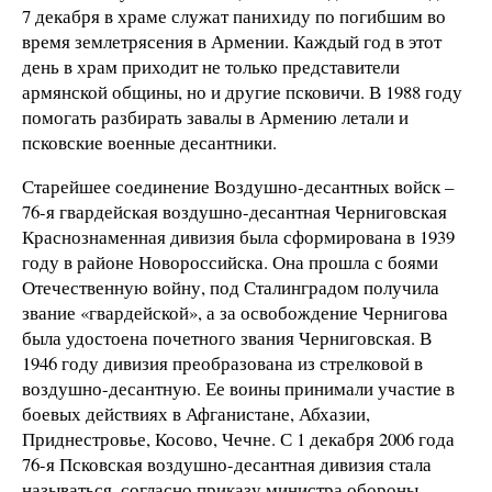
7 декабря в храме служат панихиду по погибшим во
время землетрясения в Армении. Каждый год в этот
день в храм приходит не только представители
армянской общины, но и другие псковичи. В 1988 году
помогать разбирать завалы в Армению летали и
псковские военные десантники.
Старейшее соединение Воздушно-десантных войск –
76-я гвардейская воздушно-десантная Черниговская
Краснознаменная дивизия была сформирована в 1939
году в районе Новороссийска. Она прошла с боями
Отечественную войну, под Сталинградом получила
звание «гвардейской», а за освобождение Чернигова
была удостоена почетного звания Черниговская. В
1946 году дивизия преобразована из стрелковой в
воздушно-десантную. Ее воины принимали участие в
боевых действиях в Афганистане, Абхазии,
Приднестровье, Косово, Чечне. С 1 декабря 2006 года
76-я Псковская воздушно-десантная дивизия стала
называться, согласно приказу министра обороны,