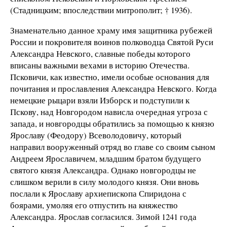
(Стадницким; впоследствии митрополит; † 1936).
Знаменательно данное храму имя защитника рубежей
России и покровителя воинов полководца Святой Руси
Александра Невского, славные победы которого
вписаны важными вехами в историю Отечества.
Псковичи, как известно, имели особые основания для
почитания и прославления Александра Невского. Когда
немецкие рыцари взяли Изборск и подступили к
Пскову, над Новгородом нависла очередная угроза с
запада, и новгородцы обратились за помощью к князю
Ярославу (Феодору) Всеволодовичу, который
направил вооруженный отряд во главе со своим сыном
Андреем Ярославичем, младшим братом будущего
святого князя Александра. Однако новгородцы не
слишком верили в силу молодого князя. Они вновь
послали к Ярославу архиепископа Спиридона с
боярами, умоляя его отпустить на княжество
Александра. Ярослав согласился. Зимой 1241 года