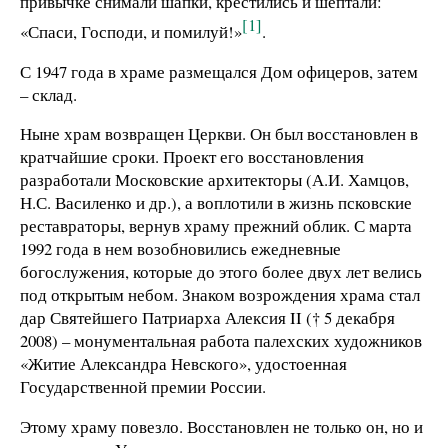
привычке снимали шапки, крестились и шептали:
[1]
«Спаси, Господи, и помилуй!»
.
С 1947 года в храме размещался Дом офицеров, затем
– склад.
Ныне храм возвращен Церкви. Он был восстановлен в
кратчайшие сроки. Проект его восстановления
разработали Московские архитекторы (А.И. Хамцов,
Н.С. Василенко и др.), а воплотили в жизнь псковские
реставраторы, вернув храму прежний облик. С марта
1992 года в нем возобновились ежедневные
богослужения, которые до этого более двух лет велись
под открытым небом. Знаком возрождения храма стал
дар Святейшего Патриарха Алексия II († 5 декабря
2008) – монументальная работа палехских художников
«Житие Александра Невского», удостоенная
Государственной премии России.
Этому храму повезло. Восстановлен не только он, но и