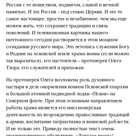
Россия с ее воинством, подвигом, славой и вечной
памятью. И эта Россия – под сенью Церкви. И это то
самое настоящее, простое и незабвенное, чем мы еще
можем жить, что сохраняет традицию и связь
поколений. И телевизионная картинка нашего
ничтожного сегодня растворяется в этом мощном
созидании русского мира. Это летопись служения Богу
и Родине на псковской земле храма-воина (если можно
так выразиться), его настоятеля – протоиерея Олега
Тэора, его служителей и прихожан.
На протоиерея Олега возложена роль духовного
пастыря в деле окормления воинов Псковской епархии
и большой атомной подводной лодки «Псков» на
Северном флоте. При этом основным направлением
работы храма является его миссионерская
деятельность по возрождению православных традиций
в армии, воспитание патриотизма и воинской доблести.
И не только это. Приведу полностью текст очень
проникновенного объявления:
«Дорогие воины!