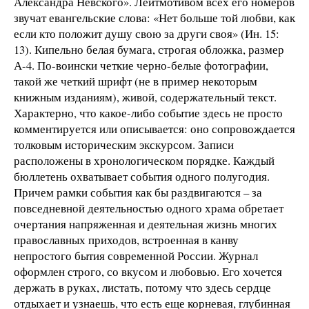
Александра Невского». Лейтмотивом всех его номеров
звучат евангельские слова: «Нет больше той любви, как
если кто положит душу свою за други своя» (Ин. 15:
13). Кипельно белая бумага, строгая обложка, размер
А-4. По-воински четкие черно-белые фотографии,
такой же четкий шрифт (не в пример некоторым
книжным изданиям), живой, содержательный текст.
Характерно, что какое-либо событие здесь не просто
комментируется или описывается: оно сопровождается
толковым историческим экскурсом. Записи
расположены в хронологическом порядке. Каждый
бюллетень охватывает события одного полугодия.
Причем рамки события как бы раздвигаются – за
повседневной деятельностью одного храма обретает
очертания напряженная и деятельная жизнь многих
православных приходов, встроенная в канву
непростого бытия современной России. Журнал
оформлен строго, со вкусом и любовью. Его хочется
держать в руках, листать, потому что здесь сердце
отдыхает и узнаешь, что есть еще корневая, глубинная