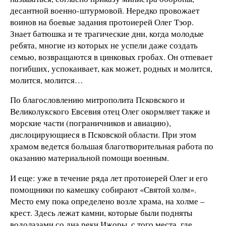
десантной военно-штурмовой. Нередко провожает
воинов на боевые задания протоиерей Олег Тэор.
Знает батюшка и те трагические дни, когда молодые
ребята, многие из которых не успели даже создать
семью, возвращаются в цинковых гробах. Он отпевает
погибших, успокаивает, как может, родных и молится,
молится, молится…
По благословлению митрополита Псковского и
Великолукского Евсевия отец Олег окормляет также и
морские части (пограничников и авиацию),
дислоцирующиеся в Псковской области. При этом
храмом ведется большая благотворительная работа по
оказанию материальной помощи военным.
И еще: уже в течение ряда лет протоиерей Олег и его
помощники по камешку собирают «Святой холм».
Место ему пока определено возле храма, на холме –
крест. Здесь лежат камни, которые были подняты
водолазами со дна реки Ижоры, с того места, где