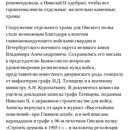
рекомендовала, а Николай II одобрил, чтобы все
гарнизоны имели отдельные, желательно каменные,
храмы.
Сооружение отдельного храма для Омского полка
стало возможным благодаря хлопотам
главнокомандующего войсками гвардии и
Петербургского военного округа великого князя
Владимира Александровича. Сохранились его письма
к председателю Комиссии по вопросам
удовлетворения религиозных нужд войск,
представителю известного дворянского рода, генералу
от инфантерии графу И.Д. Татищеву и к военному
министру А.Н. Куропаткину. В документах комиссии
уцелела докладная записка графа Татищева, поданная
Николаю II, о церковном строительстве для войск.
Записка вернулась от царя в журнал «Высочайших
повелений» при Главном штабе, и в ней вписано
карандашом в графе о 96-м пехотном Омском полку:
«Строить церковь в 1905 г.» – и наложена резолюция