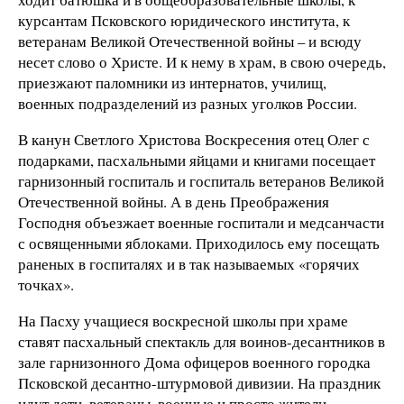
курсантам Псковского юридического института, к
ветеранам Великой Отечественной войны – и всюду
несет слово о Христе. И к нему в храм, в свою очередь,
приезжают паломники из интернатов, училищ,
военных подразделений из разных уголков России.
В канун Светлого Христова Воскресения отец Олег с
подарками, пасхальными яйцами и книгами посещает
гарнизонный госпиталь и госпиталь ветеранов Великой
Отечественной войны. А в день Преображения
Господня объезжает военные госпитали и медсанчасти
с освященными яблоками. Приходилось ему посещать
раненых в госпиталях и в так называемых «горячих
точках».
На Пасху учащиеся воскресной школы при храме
ставят пасхальный спектакль для воинов-десантников в
зале гарнизонного Дома офицеров военного городка
Псковской десантно-штурмовой дивизии. На праздник
идут дети, ветераны, военные и просто жители.