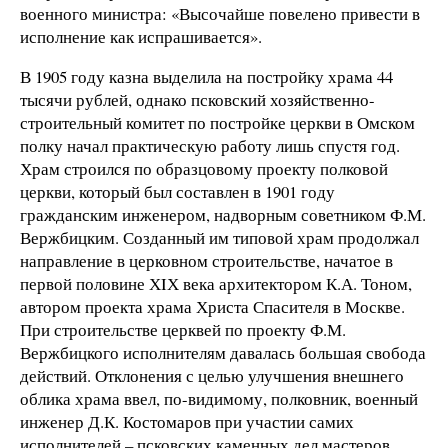
военного министра: «Высочайше повелено привести в
исполнение как испрашивается».
В 1905 году казна выделила на постройку храма 44
тысячи рублей, однако псковский хозяйственно-
строительный комитет по постройке церкви в Омском
полку начал практическую работу лишь спустя год.
Храм строился по образцовому проекту полковой
церкви, который был составлен в 1901 году
гражданским инженером, надворным советником Ф.М.
Вержбицким. Созданный им типовой храм продолжал
направление в церковном строительстве, начатое в
первой половине ХIХ века архитектором К.А. Тоном,
автором проекта храма Христа Спасителя в Москве.
При строительстве церквей по проекту Ф.М.
Вержбицкого исполнителям давалась большая свобода
действий. Отклонения с целью улучшения внешнего
облика храма ввел, по-видимому, полковник, военный
инженер Д.К. Костомаров при участии самих
исполнителей – псковских каменных дел мастеров,