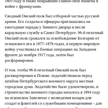
1803 году и также покрывший славой свои знамена в
войне с французами.
Сводный Омский полк был отборной частью русской
армии. Его солдаты и офицеры приглашались на
ежегодные парады у Зимнего дворца и несли
караульную службу в Санкт-Петербурге. 96-й пехотный
Омский полк сражался за освобождение Болгарии от
османского ига в 1877–1878 годах, в первую мировую
войну участвовал в боевых операциях на Западном
фронте до ноября 1917 года, затем был
расформирован.
О том, чтобы 96-й пехотный Омский полк был
расквартирован в Пскове, ходатайствовала перед
штабом Петербургского военного округа местная
городская дума. Ходатайство было удовлетворено, и
строительство военного городка началось в 1894 году
на псковском Завеличье с возведения казарм для
солдат и флигелей со служебными помещениями – для