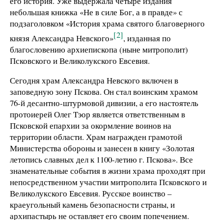
его история. Уже выдержала четыре издания
небольшая книжка «Не в силе Бог, а в правде» с
подзаголовком «История храма святого благоверного
[2]
князя Александра Невского»
, изданная по
благословению архиепископа (ныне митрополит)
Псковского и Великолукского Евсевия.
Сегодня храм Александра Невского включен в
заповедную зону Пскова. Он стал воинским храмом
76-й десантно-штурмовой дивизии, а его настоятель
протоиерей Олег Тэор является ответственным в
Псковской епархии за окормление воинов на
территории области. Храм награжден грамотой
Министерства обороны и занесен в книгу «Золотая
летопись славных дел к 1100-летию г. Пскова». Все
знаменательные события в жизни храма проходят при
непосредственном участии митрополита Псковского и
Великолукского Евсевия. Русское воинство –
краеугольный камень безопасности страны, и
архипастырь не оставляет его своим попечением.