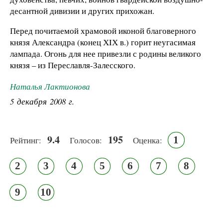
десантной дивизии и других прихожан.
Перед почитаемой храмовой иконой благоверного
князя Александра (конец ХIХ в.) горит неугасимая
лампада. Огонь для нее привезли с родины великого
князя – из Переславля-Залесского.
Наталья Лактионова
5 декабря 2008 г.
9.4
195
1
Рейтинг:
Голосов:
Оценка:
2
3
4
5
6
7
8
9
10