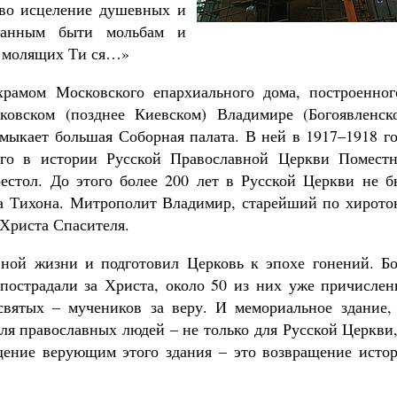
Роман Котов
 во исцеление душевных и
анным быти мольбам и
м молящих Ти ся…»
храмом Московского епархиального дома, построенног
ковском (позднее Киевском) Владимире (Богоявленско
ыкает большая Соборная палата. В ней в 1917–1918 го
ного в истории Русской Православной Церкви Поместн
Как найти своё место в жизни
Кирилл Мурышев
естол. До этого более 200 лет в Русской Церкви не б
ха Тихона. Митрополит Владимир, старейший по хирото
 Христа Спасителя.
вной жизни и подготовил Церковь к эпохе гонений. Бо
пострадали за Христа, около 50 из них уже причислен
вятых – мучеников за веру. И мемориальное здание, 
для православных людей – не только для Русской Церкви
щение верующим этого здания – это возвращение истор