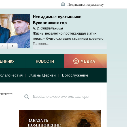
Подписаться на рассылку
Невидимые пустынники
Буковинских гор
Ч. 2. Отшельницы
Жизнь, незаметно протекающая в этих
горах, – будто ожившие страницы древнего
Патерика.
ЕННИКУ
НОВОСТИ
МЕДИА
благочестия
|
Жизнь Церкви
|
Богослужение
спечатать