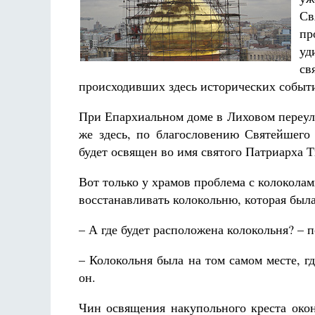
Св
пр
уд
св
происходивших здесь исторических событ
При Епархиальном доме в Лиховом переулк
же здесь, по благословению Святейшего 
будет освящен во имя святого Патриарха 
Вот только у храмов проблема с колоколам
восстанавливать колокольню, которая был
– А где будет расположена колокольня? – 
– Колокольня была на том самом месте, г
он.
Чин освящения накупольного креста окон