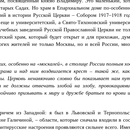
рам, посвященный князю Владимиру. Это маленький, хот
Старых Садах. Но храм в Епархиальном доме по-особенн
ий в истории Русской Церкви – Собором 1917–1918 год
м еще и университетский, а Свято-Тихоновский универс
 учебных заведений Русской Православной Церкви не то
етский храм, который будет открыт и для прихожан, ду
огих жителей не только Москвы, но и всей России, мно
ких, особенно на «москалей», в столице России полным х
храма и над ним воздвигается крест – такой же, как
ы. Церковь ненавязчиво словно бы показывает нам пут
 не должны отвечать злобой на злобу, провокациями
ойчиво призывать к миру и дружбе братьев по крови и
причем из Западной: я был в Львовской и Тернопольс
ине Галичиной, – области, которые сначала входили в со
антирусские настроения проявляются сильнее всего. Им