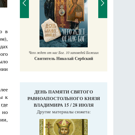
П
о в
Е
м),
дах
Чего ждет от нас Бог. 10 заповедей Божиих
ого
Святитель Николай Сербский
ыло
нии
лее
ДЕНЬ ПАМЯТИ СВЯТОГО
ы к
РАВНОАПОСТОЛЬНОГО КНЯЗЯ
где
ВЛАДИМИРА 15 / 28 ИЮЛЯ
, но
Другие материалы сюжета:
ии,