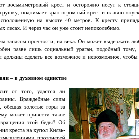
ают восьмиметровый крест и осторожно несут к стоящ
игрушку, поднимает кран огромный крест и плавно опус
расположенную на высоте 40 метров. К кресту припад
х лесах. И через час он уже стоит непоколебимо.
шим запасом прочности, на века. Он может выдержать л
обен разве лишь социальный ураган, подобный тому, 
мы должны сделать все возможное и невозможное, чтобы
вян – в духовном единстве
ит от того, удастся ли
краины. Враждебные силы
, обещая золотые горы за
ему может привести такое
отвращения этой беды? Об
ния креста на купол Князь-
азмышлениями протоиерей