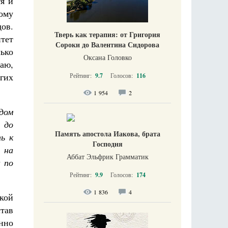
я и
ому
ов.
Тверь как терапия: от Григория
итет
Сороки до Валентина Сидорова
лько
Оксана Головко
маю,
гих
Рейтинг:
9.7
Голосов:
116
1 954
2
одом
 до
Память апостола Иакова, брата
ь к
Господня
 на
Аббат Эльфрик Грамматик
 по
Рейтинг:
9.9
Голосов:
174
1 836
4
кой
став
енно