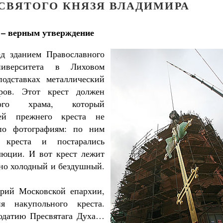
СВЯТОГО КНЯЗЯ ВЛАДИМИРА
 – верным утверждение
ед зданием Православного
университета в Лиховом
одставках металлический
ров. Этот крест должен
кого храма, который
жей прежнего креста не
по фотографиям: по ним
 креста и постарались
люции. И вот крест лежит
 но холодный и бездушный.
рий Московской епархии,
я накупольного креста.
Великомученик Георгий Победоносец. Н
годатию Пресвятага Духа…
святого