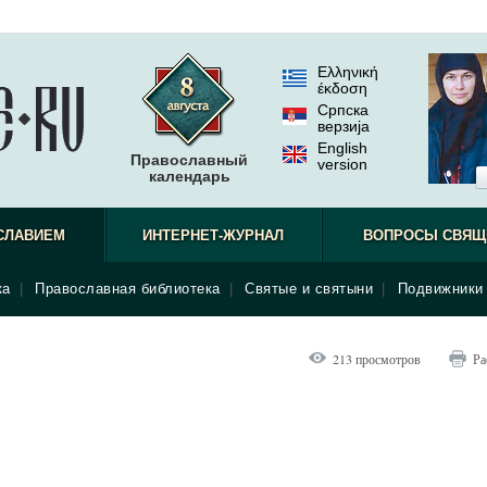
Ελληνική
έκδοση
Српска
верзиjа
English
Православный
version
календарь
СЛАВИЕМ
ИНТЕРНЕТ-ЖУРНАЛ
ВОПРОСЫ СВЯЩ
ка
|
Православная библиотека
|
Святые и святыни
|
Подвижники 
213 просмотров
Ра