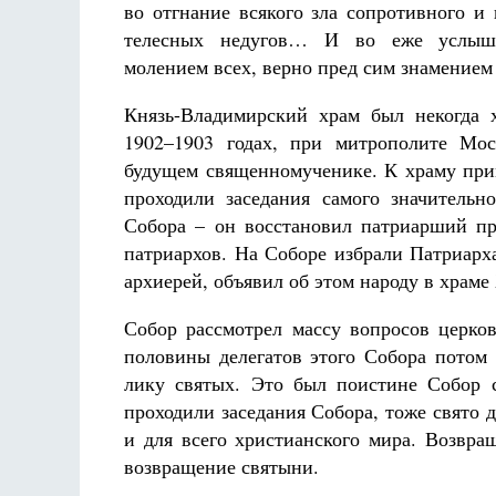
во отгнание всякого зла сопротивного и
телесных недугов… И во еже услыш
молением всех, верно пред сим знамение
Князь-Владимирский храм был некогда 
1902–1903 годах, при митрополите Мос
будущем священномученике. К храму прим
Разлуки не будет
Фредерика де Грааф
проходили заседания самого значитель
Собора – он восстановил патриарший пр
патриархов. На Соборе избрали Патриар
архиерей, объявил об этом народу в храме
Собор рассмотрел массу вопросов церко
половины делегатов этого Собора потом 
лику святых. Это был поистине Собор с
проходили заседания Собора, тоже свято 
и для всего христианского мира. Возвра
возвращение святыни.