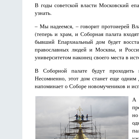
В годы советской власти Московский епа
узнать.
– Мы надеемся, – говорит протоиерей Вл
(теперь и храм, и Соборная палата входят
бывший Епархиальный дом будет восста
православных людей и Москвы, и Росси
университетом наконец своего места в ист
В Соборной палате будут проходить 
Несомненно, этот дом станет еще одним 
напоминает о Соборе новомучеников и ис
А 
пр
но
од
па
уж