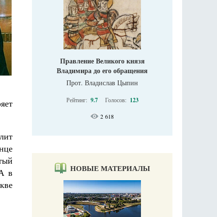
Правление Великого князя
Владимира до его обращения
Прот. Владислав Цыпин
Рейтинг:
9.7
Голосов:
123
ряет
2 618
олит
онце
тый
НОВЫЕ МАТЕРИАЛЫ
А в
скве