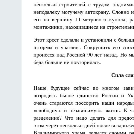
несколько строителей с трудом подним
неподалеку могучему автокрану. Словно 
его на вершину 11-метрового купола, 
монтажники, находившиеся на строительны
Этот крест сделали и установили с боль
штормы и ураганы. Сокрушить его спос
пронесся над Россией 90 лет назад. Но 
беда больше не повторилась.
Сила сла
Наше будущее сейчас во многом завис
возродить былое единство России и У
очень стараются поссорить наши народы
«свободную и независимую» жизнь. К ч
разделение? Что надо делать для пред
этом через несколько дней после воздвиже
Владимирского храма делился своими р