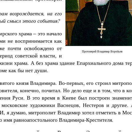
рам возрождается, на его
ный смысл этого события?
рского храма – это начало
ами не воспринимается как
уже почти освобождено от
Протоиерей Владимир Воробьев
ериод советской власти, и
жизни храма. А без храма здание Епархиального дома те
доме как бы нет души.
вятого князя Владимира. Во-первых, его строил митроп
вителя, конечно, почитал. Но дело еще и в том, что в к
ения Руси. В это время в Киеве был построен знамени
 московские художники Васнецов, Нестеров и другие. 
 И, я думаю, митрополит Владимир хотел отметить в Мо
о имя равноапостольного Владимира-Крестителя.