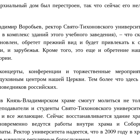
рхиальный дом был перестроен, так что сейчас его нел
адимир Воробьев, ректор Свято-Тихоновского университ
 в комплекс зданий этого учебного заведения), – что с
новлен, обретет прежний вид и будет привлекать к с
и, и зарубежья. Кроме того, это еще и обретение на
ории.
концерты, конференции и торжественные мероприят
духовным центром нашей Церкви. Тем более что здесь 
поведников российских.
в Князь-Владимирском храме смогут молиться не тол
еподаватели и студенты Свято-Тихоновского университе
 и все желающие. Сейчас восстанавливается здание хра
новременно ведутся работы внутри храма и Собор
латы. Ректор университета надеется, что в 2009 году в х
е начнутся регулярные богослужения.