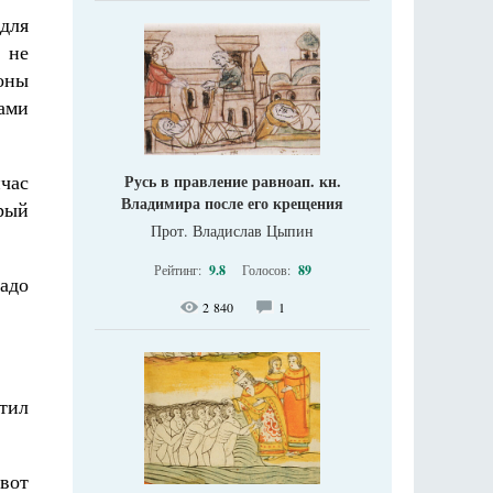
для
 не
оны
ами
йчас
Русь в правление равноап. кн.
Владимира после его крещения
рый
Прот. Владислав Цыпин
Рейтинг:
9.8
Голосов:
89
надо
2 840
1
етил
вот