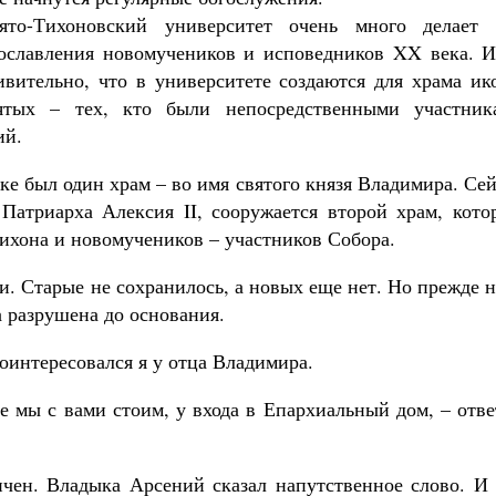
ято-Тихоновский университет очень много делает 
ославления новомучеников и исповедников XX века. И
ивительно, что в университете создаются для храма ик
ятых – тех, кто были непосредственными участник
ий.
е был один храм – во имя святого князя Владимира. Се
Патриарха Алексия II, сооружается второй храм, кото
Тихона и новомучеников – участников Собора.
и. Старые не сохранилось, а новых еще нет. Но прежде 
а разрушена до основания.
поинтересовался я у отца Владимира.
де мы с вами стоим, у входа в Епархиальный дом, – отв
чен. Владыка Арсений сказал напутственное слово. И 