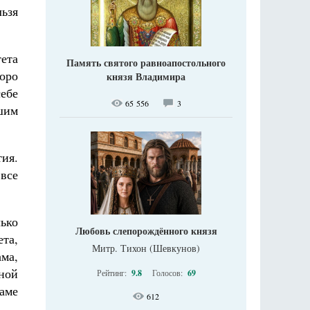
ьзя
ета
Память святого равноапостольного
коро
князя Владимира
ебе
65 556
3
шим
ия.
все
ько
Любовь слепорождённого князя
та,
Митр. Тихон (Шевкунов)
ма,
ной
Рейтинг:
9.8
Голосов:
69
раме
612