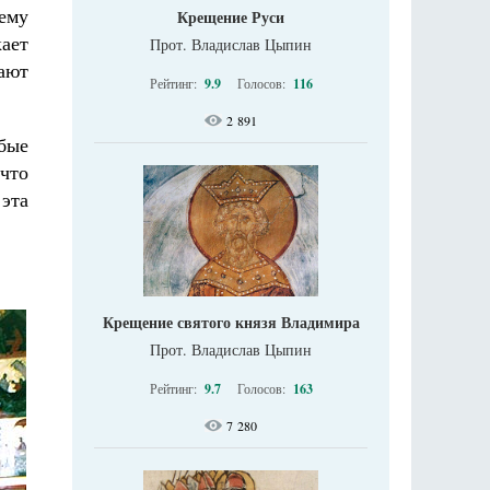
ему
Крещение Руси
кает
Прот. Владислав Цыпин
ают
Рейтинг:
9.9
Голосов:
116
2 891
юбые
что
 эта
Крещение святого князя Владимира
Прот. Владислав Цыпин
Рейтинг:
9.7
Голосов:
163
7 280