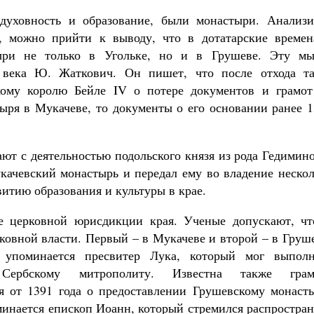
 духовность и образование, были монастыри. Анализи
, можно прийти к выводу, что в дотатарские времен
тыри не только в Угольке, но и в Грушеве. Эту мы
 века Ю. Жаткович. Он пишет, что после отхода та
кому королю Бейле IV о потере документов и грамот
Великомученик Георгий Победоносец. Н
святого
тыря в Мукачеве, то документы о его основании ранее 
Роман Котов
Как найти своё место в жизни
Кирилл Мурышев
ают с деятельностью подольского князя из рода Гедимин
качевский монастырь и передал ему во владение нескол
витию образования и культуры в крае.
е церковной юрисдикции края. Ученые допускают, чт
ковной власти. Первый – в Мукачеве и второй – в Груш
упоминается пресвитер Лука, который мог выполн
 Сербскому митрополиту. Известна также грам
я от 1391 года о предоставлении Грушевскому монаст
минается епископ Иоанн, который стремился распростра