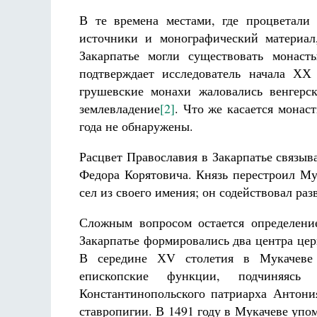
В те времена местами, где процветали
источники и монографический материал
Закарпатье могли существовать монас
подтверждает исследователь начала ХХ
грушевские монахи жаловались венгерс
землевладение
[2]
. Что же касается монас
Разлуки не будет
Фредерика де Грааф
года не обнаружены.
Расцвет Православия в Закарпатье связыв
Федора Корятовича. Князь перестроил Му
сел из своего имения; он содействовал раз
Сложным вопросом остается определени
Закарпатье формировались два центра цер
В середине ХV столетия в Мукачеве 
епископские функции, подчиняясь
Константинопольского патриарха Антони
ставропигии. В 1491 году в Мукачеве упо