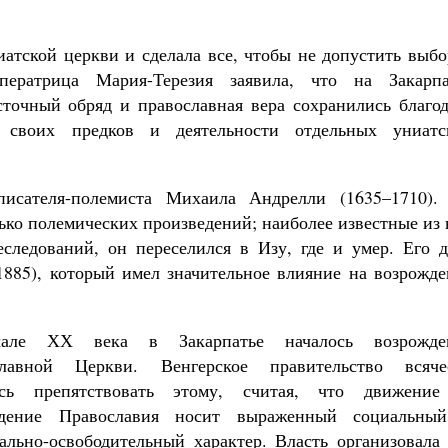
иатской церкви и сделала все, чтобы не допустить выб
ператрица Мария-Терезия заявила, что на Закарпа
точный обряд и православная вера сохранились благод
е своих предков и деятельности отдельных униатс
писателя-полемиста Михаила Андрелли (1635–1710).
лько полемических произведений; наиболее известные из
следований, он переселился в Изу, где и умер. Его д
885), который имел значительное влияние на возрожде
але ХХ века в Закарпатье началось возрожде
славной Церкви. Венгерское правительство всяче
ось препятствовать этому, считая, что движение
ждение Православия носит выраженный социальны
ально-освободительный характер. Власть организовала 