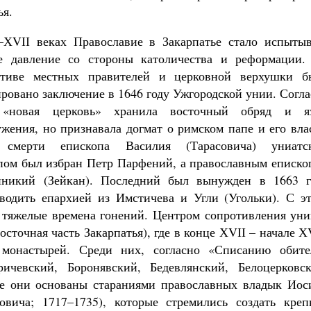
ья.
ХVІІ веках Православие в Закарпатье стало испытыв
е давление со стороны католичества и реформации.
ативе местных правителей и церковной верхушки б
ровано заключение в 1646 году Ужгородской унии. Согл
 «новая церковь» хранила восточный обряд и я
ужения, но признавала догмат о римском папе и его вла
 смерти епископа Василия (Тарасовича) униатс
пом был избран Петр Парфений, а православным еписко
никий (Зейкан). Последний был вынужден в 1663 г
водить епархией из Имстичева и Угли (Угольки). С эт
 тяжелые времена гонений. Центром сопротивления уни
точная часть Закарпатья), где в конце ХVІІ – начале Х
 монастырей. Среди них, согласно «Списанию обите
чевский, Боронявский, Бедевлянский, Белоцерковск
се они основаны стараниями православных владык Иос
овича; 1717–1735), которые стремились создать креп