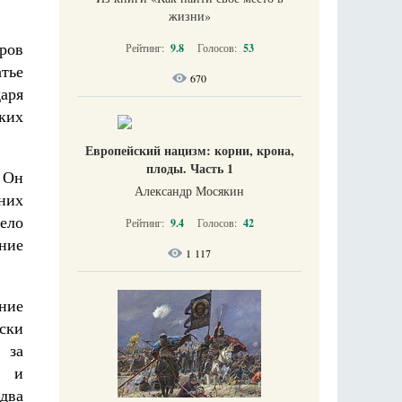
жизни​»
оров
Рейтинг:
9.8
Голосов:
53
тье
670
аря
ких
Европейский нацизм: корни, крона,
плоды. Часть 1
 Он
Александр Мосякин
 них
ело
Рейтинг:
9.4
Голосов:
42
ние
1 117
ние
ски
 за
й и
два