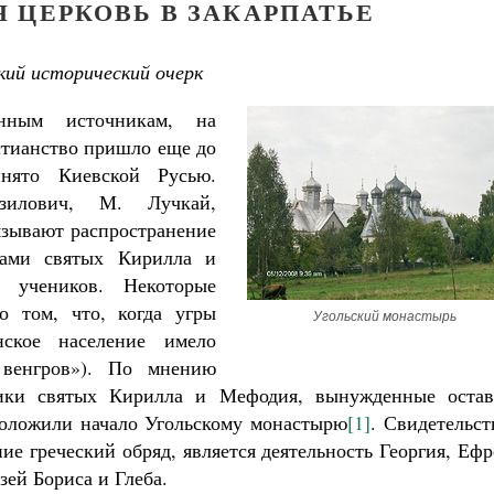
 ЦЕРКОВЬ В ЗАКАРПАТЬЕ
ий исторический очерк
енным источникам, на
стианство пришло еще до
нято Киевской Русью.
азилович, М. Лучкай,
язывают распространение
нами святых Кирилла и
 учеников. Некоторые
о том, что, когда угры
Угольский монастырь
ское население имело
 венгров»). По мнению
ники святых Кирилла и Мефодия, вынужденные остав
положили начало Угольскому монастырю
[1]
. Свидетельс
ние греческий обряд, является деятельность Георгия, Еф
зей Бориса и Глеба.