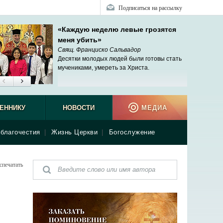
Подписаться на рассылку
«Каждую неделю левые грозятся
меня убить»
Свящ. Франциско Сальвадор
Десятки молодых людей были готовы стать
мучениками, умереть за Христа.
ЕННИКУ
НОВОСТИ
МЕДИА
благочестия
|
Жизнь Церкви
|
Богослужение
спечатать