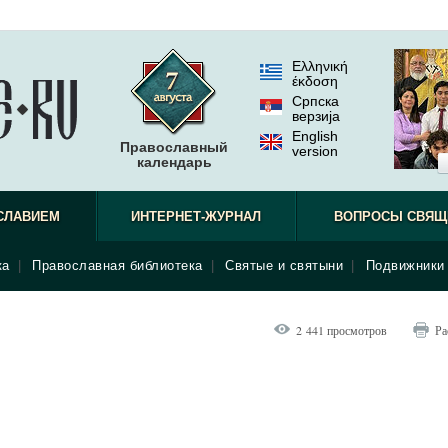
Ελληνική
έκδοση
Српска
верзиjа
English
Православный
version
календарь
СЛАВИЕМ
ИНТЕРНЕТ-ЖУРНАЛ
ВОПРОСЫ СВЯЩ
ка
|
Православная библиотека
|
Святые и святыни
|
Подвижники 
2 441 просмотров
Ра