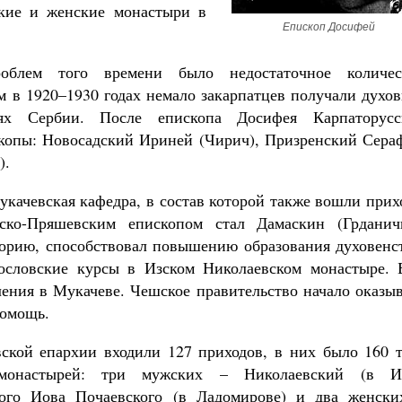
кие и женские монастыри в
Епископ Досифей
облем того времени было недостаточное количес
им в 1920–1930 годах немало закарпатцев получали духо
иях Сербии. После епископа Досифея Карпаторусс
копы: Новосадский Ириней (Чирич), Призренский Сера
).
укачевская кафедра, в состав которой также вошли при
ко-Пряшевским епископом стал Дамаскин (Грданичк
орию, способствовал повышению образования духовенст
гословские курсы в Изском Николаевском монастыре. 
ления в Мукачеве. Чешское правительство начало оказы
помощь.
ской епархии входили 127 приходов, в них было 160 т
монастырей: три мужских – Николаевский (в Из
ного Иова Почаевского (в Ладомирове) и два женски