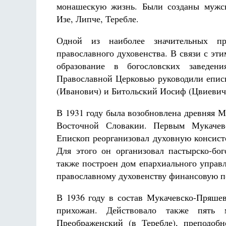
монашескую жизнь. Были созданы мужс
Изе, Липче, Теребле.
Одной из наиболее значительных пр
православного духовенства. В связи с эт
образование в богословских заведен
Православной Церковью руководили епис
(Иванович) и Битольский Иосиф (Цвиевич
В 1931 году была возобновлена древняя М
Восточной Словакии. Первым Мукачевс
Епископ реорганизовал духовную консист
Для этого он организовал пастырско-бо
также построен дом епархиального управ
православному духовенству финансовую 
В 1936 году в состав Мукачевско-Пряшев
прихожан. Действовало также пять 
Преображенский (в Теребле), преподоб