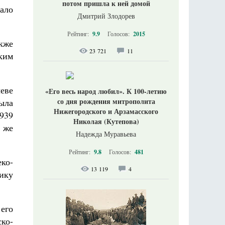
потом пришла к ней домой
вало
Дмитрий Злодорев
Рейтинг:
9.9
Голосов:
2015
кже
23 721
11
ким
еве
«Его весь народ любил». К 100-летию
со дня рождения митрополита
ыла
Нижегородского и Арзамасского
939
Николая (Кутепова)
о же
Надежда Муравьева
Рейтинг:
9.8
Голосов:
481
ко-
13 119
4
ику
его
ко-