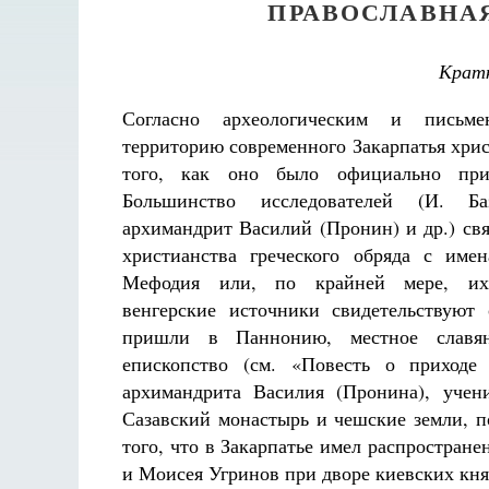
ПРАВОСЛАВНАЯ
Кратк
Согласно археологическим и письм
территорию современного Закарпатья хри
того, как оно было официально при
Большинство исследователей (И. Б
архимандрит Василий (Пронин) и др.) св
христианства греческого обряда с име
Мефодия или, по крайней мере, их
венгерские источники свидетельствуют 
пришли в Паннонию, местное славян
епископство (см. «Повесть о приходе
архимандрита Василия (Пронина), уче
Сазавский монастырь и чешские земли, 
того, что в Закарпатье имел распростране
и Моисея Угринов при дворе киевских кня