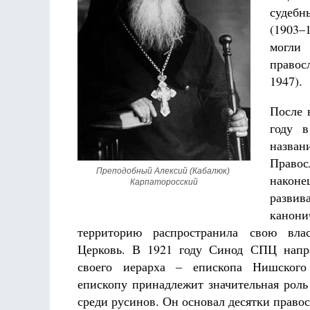
судебн
(1903–
могли
правос
1947).
После 
году в
назва
Право
Преподобный Алексий (Кабалюк) 
након
Карпаторосский
разв
канон
территорию распространила свою влас
Церковь. В 1921 году Синод СПЦ напр
своего иерарха – епископа Нишского
епископу принадлежит значительная рол
среди русинов. Он основал десятки право