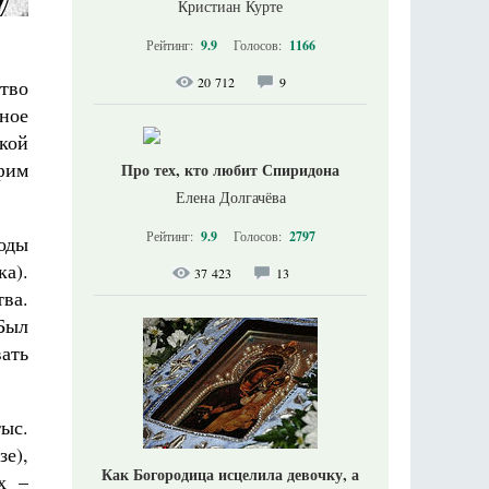
Кристиан Курте
Рейтинг:
9.9
Голосов:
1166
20 712
9
тво
вное
кой
фим
Про тех, кто любит Спиридона
Елена Долгачёва
Рейтинг:
9.9
Голосов:
2797
ходы
а).
37 423
13
ва.
Был
вать
ыс.
е),
Как Богородица исцелила девочку, а
х –