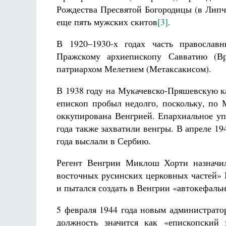
Рождества Пресвятой Богородицы (в Липч
еще пять мужских скитов
[3]
.
В 1920–1930-х годах часть православ
Пражскому архиепископу Савватию (Вр
патриархом Мелетием (Метаксакисом).
В 1938 году на Мукачевско-Пряшевскую к
епископ пробыл недолго, поскольку, по
оккупирована Венгрией. Епархиальное уп
года также захватили венгры. В апреле 19
года выслали в Сербию.
Регент Венгрии Миклош Хорти назначил
восточных русинских церковных частей»
и пытался создать в Венгрии «автокефаль
5 февраля 1944 года новым администрато
должность значится как «епископский 