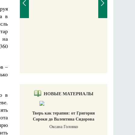
руя
а в
сль
тар
 на
аучись у
1360
ов –
ько
НОВЫЕ МАТЕРИАЛЫ
о в
еве.
ять
Тверь как терапия: от Григория
ота
Сороки до Валентина Сидорова
ырю
Оксана Головко
нить