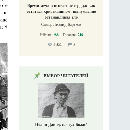
оте
Бремя меча и исцеление сердца: как
остаться христианином, вынужденно
 не
останавливая зло
аве
Свящ. Леонид Бартков
; †
Рейтинг:
9.8
Голосов:
216
2 522
8
ВЫБОР ЧИТАТЕЛЕЙ
Иоанн Давид, пастух Божий