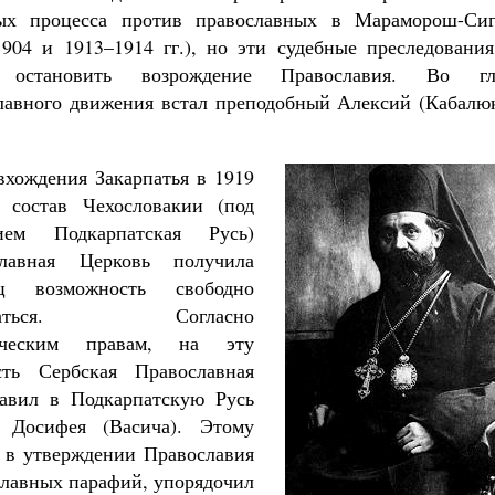
ых процесса против православных в Мараморош-Сиг
1904 и 1913–1914 гг.), но эти судебные преследования
 остановить возрождение Православия. Во гл
лавного движения встал преподобный Алексий (Кабалюк
вхождения Закарпатья в 1919
 состав Чехословакии (под
нием Подкарпатская Русь)
славная Церковь получила
ец возможность свободно
иваться. Согласно
ическим правам, на эту
ть Сербская Православная
авил в Подкарпатскую Русь
 Досифея (Васича). Этому
ь в утверждении Православия
славных парафий, упорядочил