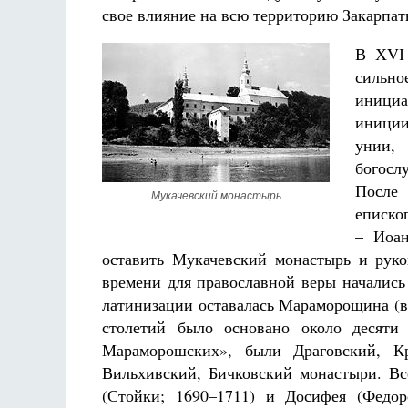
свое влияние на всю территорию Закарпат
В ХVІ–
сильно
иници
иниции
унии,
богосл
После
Мукачевский монастырь
еписко
– Иоан
оставить Мукачевский монастырь и руко
времени для православной веры начались
латинизации оставалась Мараморощина (вос
столетий было основано около десяти
Мараморошских», были Драговский, Кри
Вильхивский, Бичковский монастыри. В
(Стойки; 1690–1711) и Досифея (Федор