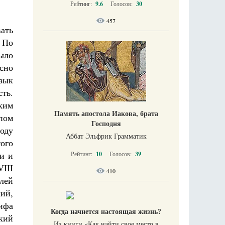
Рейтинг:
9.6
Голосов:
30
457
ать
 По
ыло
асно
зык
сть.
ким
Память апостола Иакова, брата
пом
Господня
оду
Аббат Эльфрик Грамматик
ого
и и
Рейтинг:
10
Голосов:
39
VІІІ
410
лей
ий,
ифа
Когда начнется настоящая жизнь?
кий
Из книги «Как найти свое место в