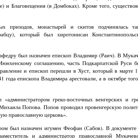
е) и Благовещения (в Домбоках). Кроме того, существо
ных приходов, монастырей и скитов подчинялась та
абцу), который был хиротонисан Константинопольс
афедру был назначен епископ Владимир (Раич). В Мукач
 Мюнхенскому соглашению, часть Подкарпатской Руси б
равление и епископ перешли в Хуст, который в марте 1
41 года епископа Владимира арестовали, а в октябре тог
 «администратором греко-восточных венгерских и гре
 Михаила Попова. Попов проводил провенгерскую полит
ную православную церковь».
ром был назначен игумен Феофан (Сабов). В документе 
заместитель и администратор православной Мукачевс