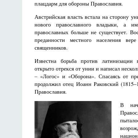
плацдарм для обороны Православия.
Австрийская власть встала на сторону ун
нового православного владыки, а им
православных больше не существует. Вос
преданности местного населения вер
священников.
Известна борьба против латинизации 
открыто отрекся от унии и написал неско
– «Логос» и «Оборона». Спасаясь от пре
продолжил отец Иоанн Раковский (1815–1
Православия.
В нач
Право
пытал
возро
национ