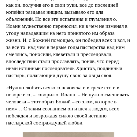
как он, получив его в свои руки, все до последней
копейки раздавал нищим, вызывало его для
объяснений. Но все эти испытания и глумления о.
Иоанн мужественно переносил, ни в чем не изменяя в
угоду нападавшим на него принятого им образа
жизни. И, с Божией помощью, он победил всех и вся, и
за все то, над чем в первые годы пастырства над ним
смеялись, поносили, клеветали и преследовали,
впоследствии стали прославлять, поняв, что перед
ними истинный последователь Христов, подлинный
пастырь, полагающий душу свою за овцы своя.
«Нужно любить всякого человека и в грехе его и в
позоре его, – говорил о. Иоанн. – Не нужно смешивать
человека – этот образ Божий – со злом, которое в
нем»… С таким сознанием он и шел к людям, всех
побеждая и возрождая силою своей истинно
пастырской состраждущей любви.