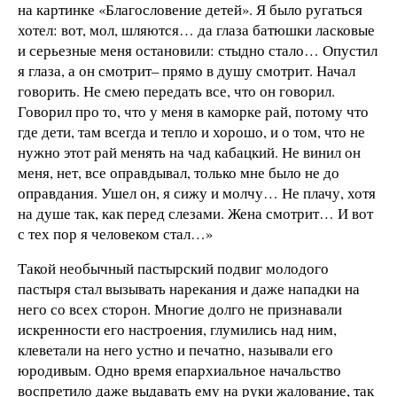
на картинке «Благословение детей». Я было ругаться
хотел: вот, мол, шляются… да глаза батюшки ласковые
и серьезные меня остановили: стыдно стало… Опустил
я глаза, а он смотрит– прямо в душу смотрит. Начал
говорить. Не смею передать все, что он говорил.
Говорил про то, что у меня в каморке рай, потому что
где дети, там всегда и тепло и хорошо, и о том, что не
нужно этот рай менять на чад кабацкий. Не винил он
меня, нет, все оправдывал, только мне было не до
оправдания. Ушел он, я сижу и молчу… Не плачу, хотя
на душе так, как перед слезами. Жена смотрит… И вот
с тех пор я человеком стал…»
Такой необычный пастырский подвиг молодого
пастыря стал вызывать нарекания и даже нападки на
него со всех сторон. Многие долго не признавали
искренности его настроения, глумились над ним,
клеветали на него устно и печатно, называли его
юродивым. Одно время епархиальное начальство
воспретило даже выдавать ему на руки жалование, так