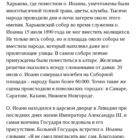
Харькова, где поместили о. Иоанна, уничтожены были
многотысячной толпой трава, цветы, клумбы. Тысячи
народа проводили дни и ночи лагерем около этого
имения. Харьковский собор во время служения о.
Иоанна 15 июля 1890 года не мог вместить молящихся.
Не только весь собор, но и площадь около собора не
вместила народа, который наполнял даже все
прилегающие улицы. В самом соборе певчие
принуждены были поместиться в алтаре. Железные
решетки оказались всюду сломанными от давки. 20
июля о. Иоанн совершал молебен на Соборной
площади – народу было более 60.000. Точно такие же
сцены происходили в поволжских городах: в Самаре,
Саратове, Казани, Нижнем Новгороде.
О. Иоанн находился в царском дворце в Ливадии при
последних днях жизни Императора Александра III, и
самая кончина Государя последовала в его
присутствии. Больной Государь встретил о. Иоанна
словами: «Я не смел пригласить вас сам. Благодарю,