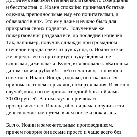
и бесстрастия, о. Иоанн спокойно принимал богатые
одежды, преподносимые ему его почитателями, и
облачался в них. Это ему даже и нужно было для
прикрытия своих подвигов. Полученные же
пожертвования раздавал все, до последней копейки.
Так, например, получив однажды при громадном
стечении народа пакет из рук купца, о. Иоанн тотчас
же передал его в протянутую руку бедняка, не
вскрывая даже пакета. Купец взволновался: «Батюшка,
да там тысяча рублей!» – «Его счастие», – спокойно
ответил о. Иоанн. Иногда, однако, он отказывался
принимать от некоторых лиц пожертвования. Известен
случай, когда он не принял от одной богатой дамы
30.000 рублей. В этом случае проявилась
прозорливость о. Иоанна, ибо эта дама получила эти
деньги нечистым путем, в чем после и покаялась.
Был о. Иоанн и замечательным проповедником,
причем говорил он весьма просто и чаще всего без