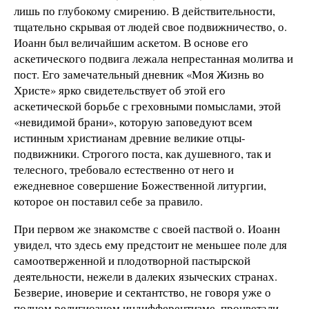
лишь по глубокому смирению. В действительности,
тщательно скрывая от людей свое подвижничество, о.
Иоанн был величайшим аскетом. В основе его
аскетического подвига лежала непрестанная молитва и
пост. Его замечательный дневник «Моя Жизнь во
Христе» ярко свидетельствует об этой его
аскетической борьбе с греховными помыслами, этой
«невидимой брани», которую заповедуют всем
истинным христианам древние великие отцы-
подвижники. Строгого поста, как душевного, так и
телесного, требовало естественно от него и
ежедневное совершение Божественной литургии,
которое он поставил себе за правило.
При первом же знакомстве с своей паствой о. Иоанн
увидел, что здесь ему предстоит не меньшее поле для
самоотверженной и плодотворной пастырской
деятельности, нежели в далеких языческих странах.
Безверие, иноверие и сектантство, не говоря уже о
полном религиозном индифферентизме, процветали