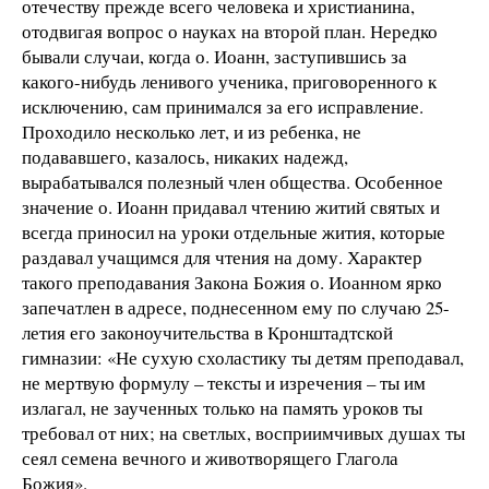
отечеству прежде всего человека и христианина,
отодвигая вопрос о науках на второй план. Нередко
бывали случаи, когда о. Иоанн, заступившись за
какого-нибудь ленивого ученика, приговоренного к
исключению, сам принимался за его исправление.
Проходило несколько лет, и из ребенка, не
подававшего, казалось, никаких надежд,
вырабатывался полезный член общества. Особенное
значение о. Иоанн придавал чтению житий святых и
всегда приносил на уроки отдельные жития, которые
раздавал учащимся для чтения на дому. Характер
такого преподавания Закона Божия о. Иоанном ярко
запечатлен в адресе, поднесенном ему по случаю 25-
летия его законоучительства в Кронштадтской
гимназии: «Не сухую схоластику ты детям преподавал,
не мертвую формулу – тексты и изречения – ты им
излагал, не заученных только на память уроков ты
требовал от них; на светлых, восприимчивых душах ты
сеял семена вечного и животворящего Глагола
Божия».