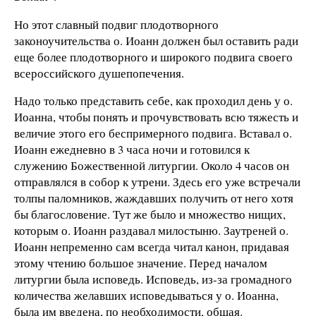
Но этот славный подвиг плодотворного
законоучительства о. Иоанн должен был оставить ради
еще более плодотворного и широкого подвига своего
всероссийского душепопечения.
Надо только представить себе, как проходил день у о.
Иоанна, чтобы понять и прочувствовать всю тяжесть и
величие этого его беспримерного подвига. Вставал о.
Иоанн ежедневно в 3 часа ночи и готовился к
служению Божественной литургии. Около 4 часов он
отправлялся в собор к утрени. Здесь его уже встречали
толпы паломников, жаждавших получить от него хотя
бы благословение. Тут же было и множество нищих,
которым о. Иоанн раздавал милостыню. Заутреней о.
Иоанн непременно сам всегда читал канон, придавая
этому чтению большое значение. Перед началом
литургии была исповедь. Исповедь, из-за громадного
количества желавших исповедываться у о. Иоанна,
была им введена, по необходимости, общая.