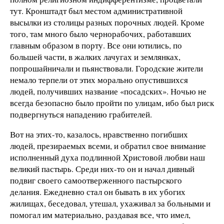
тут. Кронштадт был местом административной
высылки из столицы разных порочных людей. Кроме
того, там много было чернорабочих, работавших
главным образом в порту. Все они ютились, по
большей части, в жалких лачугах и землянках,
попрошайничали и пьянствовали. Городские жители
немало терпели от этих морально опустившихся
людей, получивших название «посадских». Ночью не
всегда безопасно было пройти по улицам, ибо был риск
подвергнуться нападению грабителей.
Вот на этих-то, казалось, нравственно погибших
людей, презираемых всеми, и обратил свое внимание
исполненный духа подлинной Христовой любви наш
великий пастырь. Среди них-то он и начал дивный
подвиг своего самоотверженного пастырского
делания. Ежедневно стал он бывать в их убогих
жилищах, беседовал, утешал, ухаживал за больными и
помогал им материально, раздавая все, что имел,