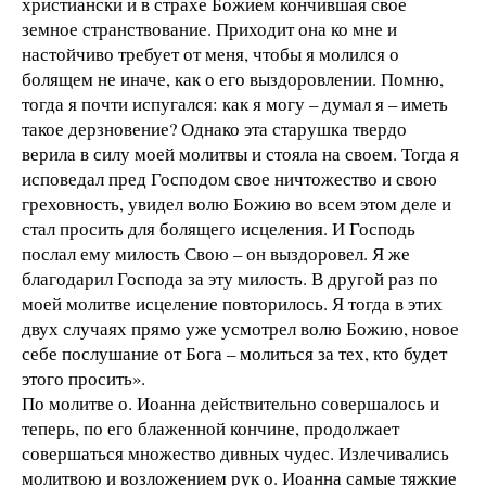
христиански и в страхе Божием кончившая свое
земное странствование. Приходит она ко мне и
настойчиво требует от меня, чтобы я молился о
болящем не иначе, как о его выздоровлении. Помню,
тогда я почти испугался: как я могу – думал я – иметь
такое дерзновение? Однако эта старушка твердо
верила в силу моей молитвы и стояла на своем. Тогда я
исповедал пред Господом свое ничтожество и свою
греховность, увидел волю Божию во всем этом деле и
стал просить для болящего исцеления. И Господь
послал ему милость Свою – он выздоровел. Я же
благодарил Господа за эту милость. В другой раз по
моей молитве исцеление повторилось. Я тогда в этих
двух случаях прямо уже усмотрел волю Божию, новое
себе послушание от Бога – молиться за тех, кто будет
этого просить».
По молитве о. Иоанна действительно совершалось и
теперь, по его блаженной кончине, продолжает
совершаться множество дивных чудес. Излечивались
молитвою и возложением рук о. Иоанна самые тяжкие