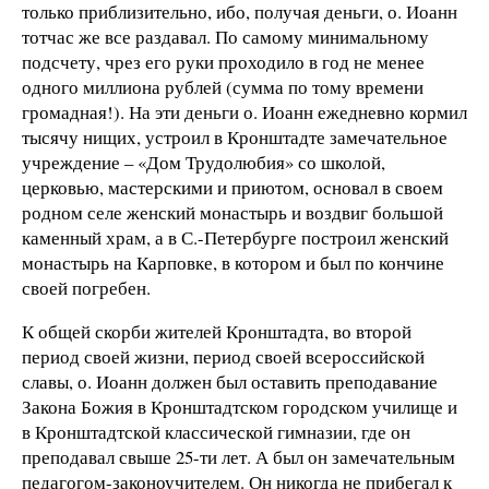
только приблизительно, ибо, получая деньги, о. Иоанн
тотчас же все раздавал. По самому минимальному
подсчету, чрез его руки проходило в год не менее
одного миллиона рублей (сумма по тому времени
громадная!). На эти деньги о. Иоанн ежедневно кормил
тысячу нищих, устроил в Кронштадте замечательное
учреждение – «Дом Трудолюбия» со школой,
церковью, мастерскими и приютом, основал в своем
родном селе женский монастырь и воздвиг большой
каменный храм, а в С.-Петербурге построил женский
монастырь на Карповке, в котором и был по кончине
своей погребен.
К общей скорби жителей Кронштадта, во второй
период своей жизни, период своей всероссийской
славы, о. Иоанн должен был оставить преподавание
Закона Божия в Кронштадтском городском училище и
в Кронштадтской классической гимназии, где он
преподавал свыше 25-ти лет. А был он замечательным
педагогом-законоучителем. Он никогда не прибегал к