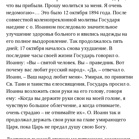
что вы прибыли. Прошу молиться за меня. Я очень
недомогаю»… Это было 12 октября 1894 года. После
совместной коленопреклонной молитвы Государя
наедине с о. Иоанном последовало значительное
улучшение здоровья больного и явились надежды на
его полное выздоровление. Так продолжалось пять
дней; 17 октября началось снова ухудшение. В
последние часы своей жизни Государь говорил о.
Иоанну: «Вы – святой человек. Вы – праведник. Вот
почему вас любит русский народ». «Да, – отвечал о.
Иоанн, – Ваш народ любит меня». Умирая, по принятии
Св. Таин и таинства елеосвящения, Государь просил о.
Иоанна возложить свои руки на его голову, говоря
ему: «Когда вы держите руки свои на моей голове, я
чувствую большое облегчение, а когда отнимаете,
очень страдаю – не отнимайте их». О. Иоанн так и
продолжал держать свои руки на главе умирающего
Царя, пока Царь не предал душу свою Богу.
Достигнув высокой степени молитвенного созерцания