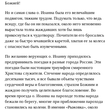
Божией!
Но и самая слава о. Иоанна была его величайшим
подвигом, тяжким трудом. Подумать только, что ведь
всюду, где бы он ни показался, около него мгновенно
вырастала толпа жаждавших хотя бы лишь
прикоснуться к чудотворцу. Почитатели его бросались
даже за быстро мчавшейся каретой, хватая ее за колеса
с опасностью быть изувеченными.
По желанию верующих о. Иоанну приходилось
предпринимать поездки в разные города России. Эти
поездки были настоящим триумфом смиренного
Христова служителя. Стечение народа определялось
десятками тысяч, и все бывали объяты чувствами
сердечной веры и благоговения, страхом Божиим и
жаждою получить целительное благословение. Во
время проезда о. Иоанна на пароходе толпы народа
бежали по берегу, многие при приближении парохода
становились на колени. В имении «Рыжовка», около