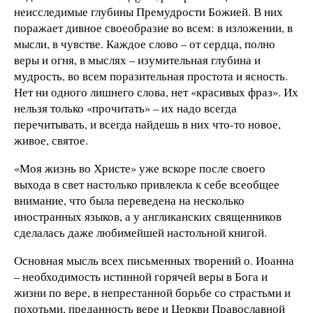
неисследимые глубины Премудрости Божией. В них
поражает дивное своеобразие во всем: в изложении, в
мысли, в чувстве. Каждое слово – от сердца, полно
веры и огня, в мыслях – изумительная глубина и
мудрость, во всем поразительная простота и ясность.
Нет ни одного лишнего слова, нет «красивых фраз». Их
нельзя только «прочитать» – их надо всегда
перечитывать, и всегда найдешь в них что-то новое,
живое, святое.
«Моя жизнь во Христе» уже вскоре после своего
выхода в свет настолько привлекла к себе всеобщее
внимание, что была переведена на несколько
иностранных языков, а у англиканских священников
сделалась даже любимейшей настольной книгой.
Основная мысль всех письменных творений о. Иоанна
– необходимость истинной горячей веры в Бога и
жизни по вере, в непрестанной борьбе со страстьми и
похотьми, преданность вере и Церкви Православной