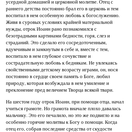
усердной домашней и церковной молитве. Отец с
раннего детства постоянно брал его в церковь и тем
воспитал в нем особенную любовь к богослужению.
Живя в суровых условиях крайней материальной
нужды, отрок Иоанн рано познакомился с
безотрадными картинами бедности, горя, слез и
страданий. Это сделало его сосредоточенным,
вдумчивым и замкнутым в себе и, вместе с тем,
воспитало в нем глубокое сочувствие и
сострадательную любовь к беднякам. Не увлекаясь
свойственными детскому возрасту играми, он, нося
постоянно в сердце своем память о Боге, любил
природу, которая возбуждала в нем умиление и
преклонение пред величием Творца всякой твари.
На шестом году отрок Иоанн, при помощи отца, начал
учиться грамоте. Но грамота вначале плохо давалась
мальчику. Это его печалило, но это же подвигло и на
особенно горячие молитвы к Богу о помощи. Когда
отец его, собрав последние средства от скудости