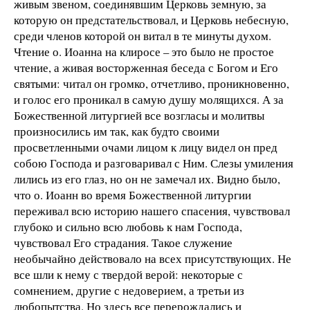
живым звеном, соединявшим Церковь земную, за
которую он предстательствовал, и Церковь небесную,
среди членов которой он витал в те минуты духом.
Чтение о. Иоанна на клиросе – это было не простое
чтение, а живая восторженная беседа с Богом и Его
святыми: читал он громко, отчетливо, проникновенно,
и голос его проникал в самую душу молящихся. А за
Божественной литургией все возгласы и молитвы
произносились им так, как будто своими
просветленными очами лицом к лицу видел он пред
собою Господа и разговаривал с Ним. Слезы умиления
лились из его глаз, но он не замечал их. Видно было,
что о. Иоанн во время Божественной литургии
переживал всю историю нашего спасения, чувствовал
глубоко и сильно всю любовь к нам Господа,
чувствовал Его страдания. Такое служение
необычайно действовало на всех присутствующих. Не
все шли к нему с твердой верой: некоторые с
сомнением, другие с недоверием, а третьи из
любопытства. Но здесь все перерождались и