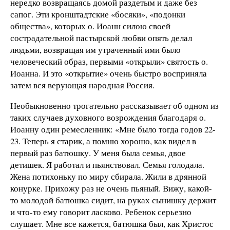
нередко возвращаясь домой раздетым и даже без
сапог. Эти кронштадтские «босяки», «подонки
общества», которых о. Иоанн силою своей
сострадательной пастырской любви опять делал
людьми, возвращая им утраченный ими было
человеческий образ, первыми «открыли» святость о.
Иоанна. И это «открытие» очень быстро восприняла
затем вся верующая народная Россия.
Необыкновенно трогательно рассказывает об одном из
таких случаев духовного возрождения благодаря о.
Иоанну один ремесленник: «Мне было тогда годов 22-
23. Теперь я старик, а помню хорошо, как видел в
первый раз батюшку. У меня была семья, двое
детишек. Я работал и пьянствовал. Семья голодала.
Жена потихоньку по миру сбирала. Жили в дрянной
конурке. Прихожу раз не очень пьяный. Вижу, какой-
то молодой батюшка сидит, на руках сынишку держит
и что-то ему говорит ласково. Ребенок серьезно
слушает. Мне все кажется, батюшка был, как Христос