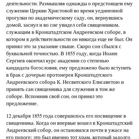
деятельности. Размышляя однажды о предстоящем ему
служении Церкви Христовой во время уединенной
прогулки по академическому саду, он, вернувшись
домой, заснул и во сне увидел себя священником,
служащим в Кронштадтском Андреевском соборе, в
котором в действительности он никогда еще не был. Он
принял это за указание свыше. Скоро сон сбылся с
буквальной точностью. В 1855 году, когда Иоанн
Сергиев окончил курс академии со степенью
кандидата богословия, ему предложено было вступить
в брак с дочерью протоиерея Кронштадтского
Андреевского собора К. Несвитского Елисаветою и
принять сан священника для служения в том же
соборе. Вспомнив свой сон, он принял это
предложение.
12 декабря 1855 года совершилось его посвящение в
священника. Когда он впервые вошел в Кронштадтский
Андреевский собор, он остановился почти в ужасе на
его пороге: это был именно тот храм, который задолго