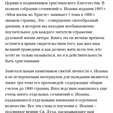
Церкви и подвижников христианского благочестия. В
полном собрании сочинений о. Иоанна издания 1893 г.
«Моя жизнь во Христе» занимает 3 тома в 1000 с
лишком страниц. Это – совершенно своеобразный
дневник, в котором мы находим необыкновенно
поучительное для каждого читателя отражение
духовной жизни автора. Книга эта на вечные времена
останется ярким свидетельством того, как жил наш
великий праведник и как должно жить всем тем, кто
хотят не только называться, но и в действительности
быть христианами.
Замечательным памятником святой личности о. Иоанна
и не исчерпаемым материалом для назидания являются
также три тома его проповедей, содержащие общим
счетом до 1800 страниц. Впоследствии накопилось еще
очень много отдельных сочинений о. Иоанна,
издававшихся отдельными книжками в огромном
количестве. Все эти слова и поучения о. Иоанна –
подлинное веяние Св. Духа, раскрывающее нам