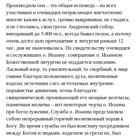
Производила она – эта общая исповедь – на всех
участников и очевидцев потрясающее впечатление:
многие каялись вслух, громко выкрикивая, не стыдясь
и не стесняясь, свои грехи. Андреевский собор,
вмещавший до 5.000 чел., всегда бывал полон, а потому
очень долго шло причащение и литургия раньше 12
час. дня не оканчивалась. По свидетельству очевидцев
и сослуживших о. Иоанну, совершение о. Иоанном
Божественной литургии не поддается описанию.
Ласковый взор, то умилительный, то скорбный, в лице
сияние благорасположенного духа, молитвенные
вздохи, источники слез, источаемых внутренне,
порывистые движения, огонь благодати
священнической, проникающий его мощные возгласы,
пламенная молитва – вот некоторые черты о. Иоанна
при богослужении. Служба о. Иоанна представляла
собою непрерывный горячий молитвенный порыв к
Богу. Во время службы он был воистину посредником
между Богом и людьми, ходатаем за грехи их, был