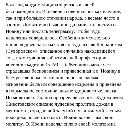
болезни, когда медицина терялась в своей
беспомощности. Исцеления совершались как наедине,
так и при большом стечении народа, а весьма часто и
заочно. Достаточно было иногда написать письмо о.
Иоанну или послать телеграмму, чтобы чудо
исцеления совершилось. Особенно замечательно
происшедшее на глазах у всех чудо в селе Кончанском
(Суворовском), описанное случайно находившейся
тогда там суворовской комиссией профессоров
военной академии (в 1901 г.). Женщина, много лет
страдавшая беснованием и приведенная к о. Иоанну в
бесчувственном состоянии, через несколько
мгновений была им совершенно исцелена и приведена
в нормальное состояние вполне здорового человека.
По молитве о. Иоанна прозревали слепые. Художником
Животовским описано чудесное пролитие дождя в
местности, страдавшей засухой и угрожаемой лесным
пожаром, после того как о. Иоанн вознес там свою
молитву. О. Иоанн исцелял силою своей молитвы не