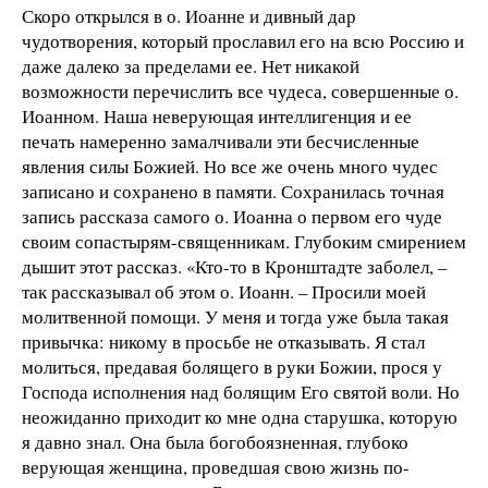
Скоро открылся в о. Иоанне и дивный дар
чудотворения, который прославил его на всю Россию и
даже далеко за пределами ее. Нет никакой
возможности перечислить все чудеса, совершенные о.
Иоанном. Наша неверующая интеллигенция и ее
печать намеренно замалчивали эти бесчисленные
явления силы Божией. Но все же очень много чудес
записано и сохранено в памяти. Сохранилась точная
запись рассказа самого о. Иоанна о первом его чуде
своим сопастырям-священникам. Глубоким смирением
дышит этот рассказ. «Кто-то в Кронштадте заболел, –
так рассказывал об этом о. Иоанн. – Просили моей
молитвенной помощи. У меня и тогда уже была такая
привычка: никому в просьбе не отказывать. Я стал
молиться, предавая болящего в руки Божии, прося у
Господа исполнения над болящим Его святой воли. Но
неожиданно приходит ко мне одна старушка, которую
я давно знал. Она была богобоязненная, глубоко
верующая женщина, проведшая свою жизнь по-