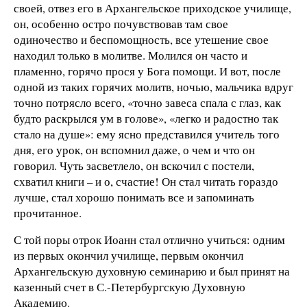
своей, отвез его в Архангельское приходское училище,
он, особенно остро почувствовав там свое
одиночество и беспомощность, все утешение свое
находил только в молитве. Молился он часто и
пламенно, горячо прося у Бога помощи. И вот, после
одной из таких горячих молитв, ночью, мальчика вдруг
точно потрясло всего, «точно завеса спала с глаз, как
будто раскрылся ум в голове», «легко и радостно так
стало на душе»: ему ясно представился учитель того
дня, его урок, он вспомнил даже, о чем и что он
говорил. Чуть засветлело, он вскочил с постели,
схватил книги – и о, счастие! Он стал читать гораздо
лучше, стал хорошо понимать все и запоминать
прочитанное.
С той поры отрок Иоанн стал отлично учиться: одним
из первых окончил училище, первым окончил
Архангельскую духовную семинарию и был принят на
казенный счет в С.-Петербургскую Духовную
Академию.