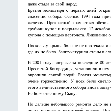
даже стыда за свой народ.
Братия монастыря с первых дней откры
спасению собора. Осенью 1991 года при
железом. Прекрасный храм стоял обезгл
срубили купол и покрыли его. 12 декабря
купола с помощью вертолета. Ликование о
Поскольку крыша больше не протекала и с
где их не было. Заштукатурили стены в ал
В 2001 году, впервые за последние 80 л
Пресвятой Богородицы, установили в нем 
окропили святой водой. Братия монаст
очень торжественно. У всех было светло
этого величественного собора вновь зазв
Ее Божественному Сыну.
Но дальше небольшого ремонта дело не п
опять пришел в некоторый упадок. Пока