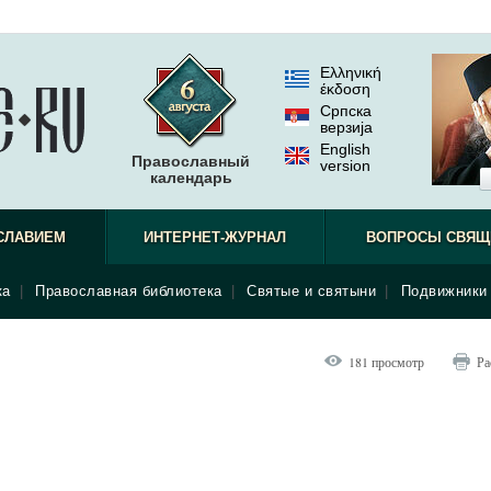
Ελληνική
έκδοση
Српска
верзиjа
English
Православный
version
календарь
СЛАВИЕМ
ИНТЕРНЕТ-ЖУРНАЛ
ВОПРОСЫ СВЯЩ
ка
|
Православная библиотека
|
Святые и святыни
|
Подвижники 
181 просмотр
Ра