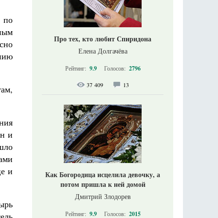
 по
ным
Про тех, кто любит Спиридона
сно
Елена Долгачёва
ению
Рейтинг:
9.9
Голосов:
2796
37 409
13
там,
ения
он и
шло
ами
це и
Как Богородица исцелила девочку, а
потом пришла к ней домой
Дмитрий Злодорев
ырь
Рейтинг:
9.9
Голосов:
2015
ель