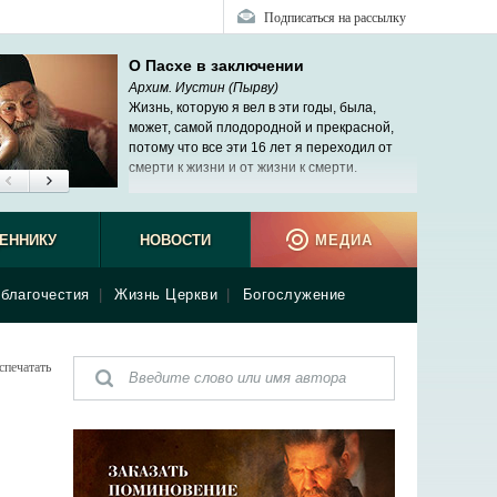
Подписаться на рассылку
О Пасхе в заключении
Архим. Иустин (Пырву)
Жизнь, которую я вел в эти годы, была,
может, самой плодородной и прекрасной,
потому что все эти 16 лет я переходил от
смерти к жизни и от жизни к смерти.
ЕННИКУ
НОВОСТИ
МЕДИА
благочестия
|
Жизнь Церкви
|
Богослужение
спечатать