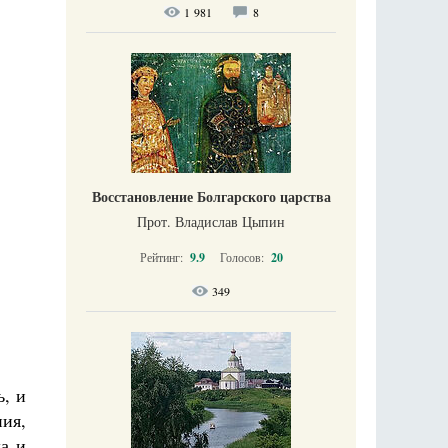
1 981
8
Восстановление Болгарского царства
Прот. Владислав Цыпин
Рейтинг:
9.9
Голосов:
20
349
ь, и
пия,
да и