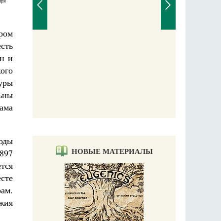
ыря
ром
сть
н и
аучись у
ого
уры
ьны
ама
оды
НОВЫЕ МАТЕРИАЛЫ
1897
тся
есте
ам.
жия