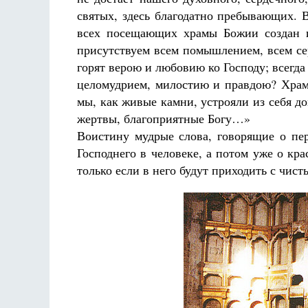
святых, здесь благодатно пребывающих. В
всех посещающих храмы Божии создан и
присутствуем всем помышлением, всем се
горят верою и любовию ко Господу; всегд
целомудрием, милостию и правдою? Храм
мы, как живые камни, устрояли из себя д
жертвы, благоприятные Богу…»
Воистину мудрые слова, говорящие о пе
Господнего в человеке, а потом уже о к
только если в него будут приходить с чи