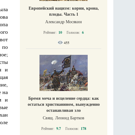
Европейский нацизм: корни, крона,
ыла
плоды. Часть 1
ова
Александр Мосякин
опа
ого
Рейтинг:
10
Голосов:
6
вот
455
 по
ое;
рсты
я и
щая
ие,
 на
Бремя меча и исцеление сердца: как
м и
остаться христианином, вынужденно
вые
останавливая зло
хан
Свящ. Леонид Бартков
оле
Рейтинг:
9.7
Голосов:
178