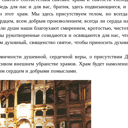
едь для нас и для вас, братия, здесь подвизающиеся, и
 этот храм. Мы здесь присутствуем телом, но всегда
рдцем, всем добрым произволением; всегда ли сердца н
а ли души наши благоухают смирением, кротостью, чисто
ы рукотворенные созидаются и освящаются для нас, чт
ом духовный, священство святое, чтобы приносить духо
рвичности душевной, сердечной веры, о присутствии Д
расивом внешнем убранстве храмов. Храм будет намолен
стым сердцем и добрыми помыслами.