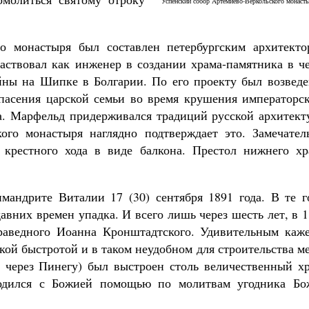
Успенский собор Артемиево-Веркольского монаст
го монастыря был составлен петербургским архитекто
аствовал как инженер в создании храма-памятника в че
йны на Шипке в Болгарии. По его проекту был возведе
Великомученик Георгий Победоносец. Н
пасения царской семьи во время крушения императорск
святого
ва. Марфельд придерживался традиций русской архитект
Роман Котов
Как найти своё место в жизни
ого монастыря наглядно подтверждает это. Замечател
Кирилл Мурышев
 крестного хода в виде балкона. Престол нижнего хр
мандрите Виталии 17 (30) сентября 1891 года. В те г
авних времен упадка. И всего лишь через шесть лет, в 
раведного Иоанна Кронштадтского. Удивительным каже
акой быстротой и в таком неудобном для строительства м
 через Пинегу) был выстроен столь величественный хр
водился с Божией помощью по молитвам угодника Бо