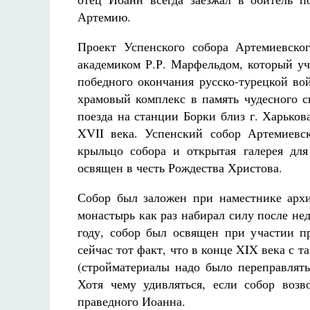
Артемию.
Проект Успенского собора Артемиевско
академиком Р.Р. Марфельдом, который уч
победного окончания русско-турецкой во
храмовый комплекс в память чудесного с
Разлуки не будет
поезда на станции Борки близ г. Харько
Фредерика де Грааф
XVΙΙ века. Успенский собор Артемиевск
крыльцо собора и открытая галерея для
освящен в честь Рождества Христова.
Собор был заложен при наместнике архи
монастырь как раз набирал силу после нед
году, собор был освящен при участии п
сейчас тот факт, что в конце XIX века с т
(стройматериалы надо было переправлять
Хотя чему удивляться, если собор воз
праведного Иоанна.