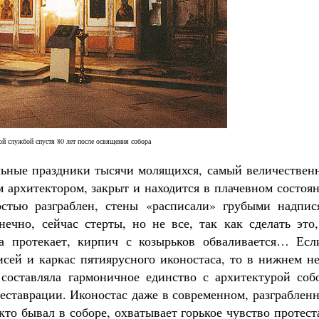
ой службой спустя 80 лет после освящения собора
льные праздники тысячи молящихся, самый величествен
 архитектором, закрыт и находится в плачевном состоя
остью разграблен, стены «расписали» грубыми надпис
нечно, сейчас стерты, но не все, так как сделать это
а протекает, кирпич с козырьков обваливается… Есл
исей и каркас пятиярусного иконостаса, то в нижнем н
составляла гармоничное единство с архитектурой собо
реставрации. Иконостас даже в современном, разграблен
то бывал в соборе, охватывает горькое чувство протест