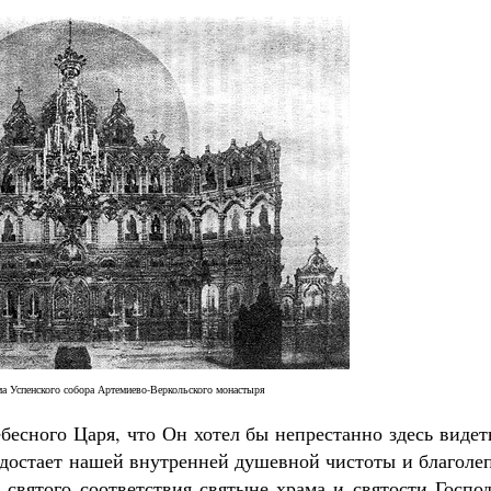
ма Успенского собора Артемиево-Веркольского монастыря
ебесного Царя, что Он хотел бы непрестанно здесь видет
е достает нашей внутренней душевной чистоты и благоле
, святого соответствия святыне храма и святости Госпо