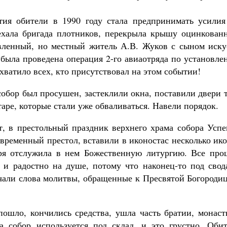
тия обители в 1990 году стала предпринимать усилия
ехала бригада плотников, перекрыла крышу оцинкован
авленный, но местный житель А.В. Жуков с сыном иску
 была проведена операция 2-го авиаотряда по установл
хватило всех, кто присутствовал на этом событии!
обор был просушен, застеклили окна, поставили двери 
таре, которые стали уже обваливаться. Навели порядок.
ет, в престольный праздник верхнего храма собора Усп
временный престол, вставили в иконостас несколько ик
ыря отслужила в нем Божественную литургию. Все про
 и радостно на душе, потому что наконец-то под свод
учали слова молитвы, обращенные к Пресвятой Богороди
ошло, кончились средства, ушла часть братии, монаст
 собор используется под склад, и это грустно. Обит