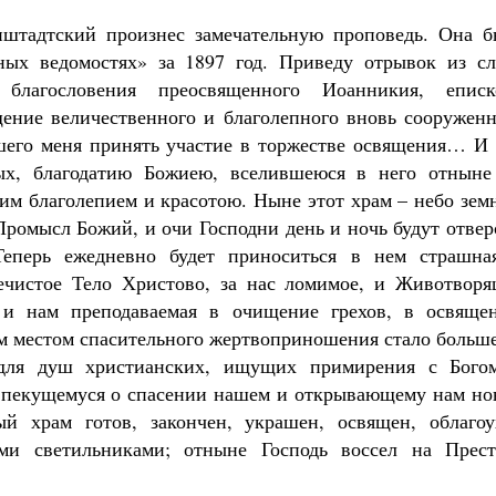
штадтский произнес замечательную проповедь. Она б
ных ведомостях» за 1897 год. Приведу отрывок из сл
лагословения преосвященного Иоанникия, еписк
щение величественного и благолепного вновь сооруженн
вшего меня принять участие в торжестве освящения… И 
вых, благодатию Божиею, вселившеюся в него отныне
м благолепием и красотою. Ныне этот храм – небо земн
 Промысл Божий, и очи Господни день и ночь будут отве
еперь ежедневно будет приноситься в нем страшна
ечистое Тело Христово, за нас ломимое, и Животворя
 и нам преподаваемая в очищение грехов, в освящен
м местом спасительного жертвоприношения стало больше
 для душ христианских, ищущих примирения с Бого
, пекущемуся о спасении нашем и открывающему нам но
ый храм готов, закончен, украшен, освящен, облагоу
и светильниками; отныне Господь воссел на Прест