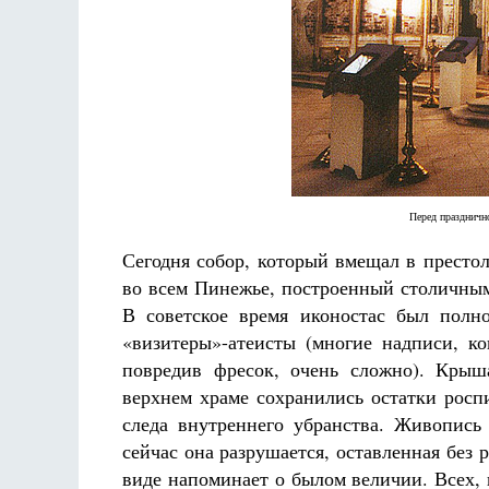
Перед праздничн
Сегодня собор, который вмещал в престо
во всем Пинежье, построенный столичным
В советское время иконостас был полн
«визитеры»-атеисты (многие надписи, ко
повредив фресок, очень сложно). Крыш
верхнем храме сохранились остатки росп
следа внутреннего убранства. Живопись 
сейчас она разрушается, оставленная без 
виде напоминает о былом величии. Всех, к