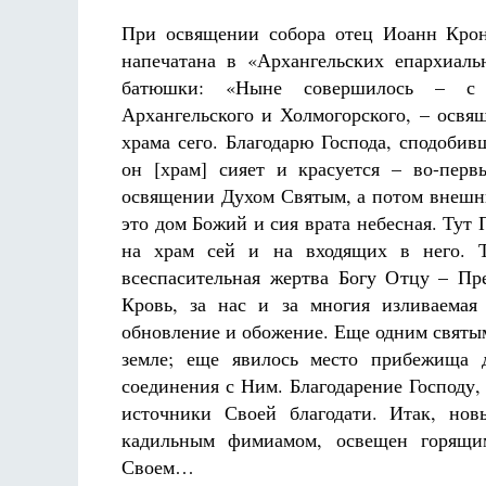
При освящении собора отец Иоанн Крон
напечатана в «Архангельских епархиаль
батюшки: «Ныне совершилось – с б
Архангельского и Холмогорского, – освя
храма сего. Благодарю Господа, сподоби
он [храм] сияет и красуется – во-пер
освящении Духом Святым, а потом внешни
это дом Божий и сия врата небесная. Тут
на храм сей и на входящих в него. Т
всеспасительная жертва Богу Отцу – Пр
Кровь, за нас и за многия изливаемая
обновление и обожение. Еще одним святы
земле; еще явилось место прибежища
соединения с Ним. Благодарение Господу
источники Своей благодати. Итак, нов
кадильным фимиамом, освещен горящим
Своем…