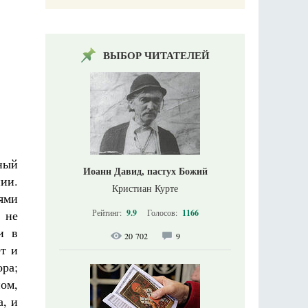
ВЫБОР ЧИТАТЕЛЕЙ
ный
Иоанн Давид, пастух Божий
нии.
Кристиан Курте
ями
, не
Рейтинг:
9.9
Голосов:
1166
и в
20 702
9
ет и
ра;
ном,
а, и