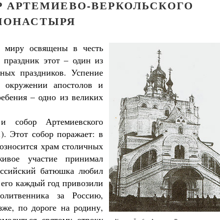
Р АРТЕМИЕВО-ВЕРКОЛЬСКОГО
МОНАСТЫРЯ
 миру освящены в честь
 праздник этот – один из
чных праздников. Успение
 окружении апостолов и
ребения – одно из великих
 собор Артемиевского
). Этот собор поражает: в
возносится храм столичных
живое участие принимал
оссийский батюшка любил
его каждый год привозили
олитвенника за Россию,
же, по дороге на родину,
омолиться святому отроку