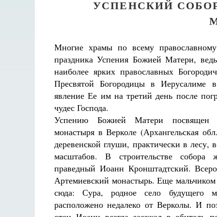
УСПЕНСКИЙ СОБО
Многие храмы по всему православному
праздника Успения Божией Матери, ведь
наиболее ярких православных Богороди
Пресвятой Богородицы в Иерусалиме в
явление Ее им на третий день после пог
чудес Господа.
Успению Божией Матери посвящен и
монастыря в Верколе (Архангельская обл.
деревенской глуши, практически в лесу, 
масштабов. В строительстве собора 
праведный Иоанн Кронштадтский. Всер
Артемиевский монастырь. Еще мальчиком 
сюда: Сура, родное село будущего м
расположено недалеко от Верколы. И поз
отец Иоанн всегда заезжал в обитель п