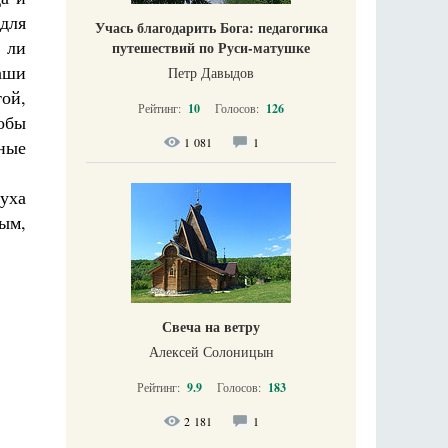
 для
Учась благодарить Бога: педагогика
 ли
путешествий по Руси-матушке
аши
Петр Давыдов
той,
Рейтинг:
10
Голосов:
126
обы
1 081
1
вные
уха
ным,
Свеча на ветру
Алексей Солоницын
Рейтинг:
9.9
Голосов:
183
2 181
1