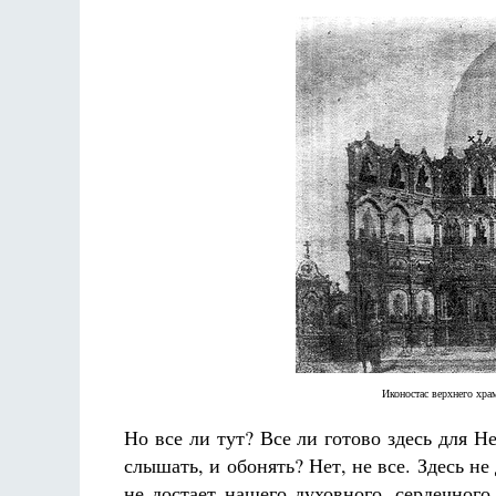
Иконостас верхнего хра
Но все ли тут? Все ли готово здесь для Н
слышать, и обонять? Нет, не все. Здесь н
не достает нашего духовного, сердечного