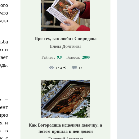
ного
 что
дца
Про тех, кто любит Спиридона
ьба
Елена Долгачёва
ию и
лает
Рейтинг:
9.9
Голосов:
2800
дь.
37 475
13
и –
мент
ырю
ая и
Как Богородица исцелила девочку, а
ю в
потом пришла к ней домой
к с
Дмитрий Злодорев