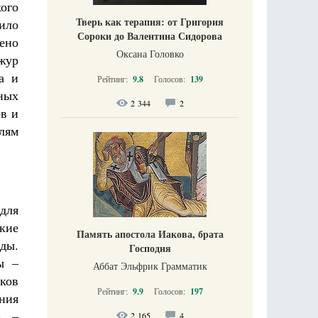
ого
Тверь как терапия: от Григория
ило
Сороки до Валентина Сидорова
ено
Оксана Головко
чжур
а и
Рейтинг:
9.8
Голосов:
139
бных
2 344
2
в и
лям
для
кие
Память апостола Иакова, брата
ды.
Господня
ы –
Аббат Эльфрик Грамматик
ков
Рейтинг:
9.9
Голосов:
197
ния
х –
2 165
4