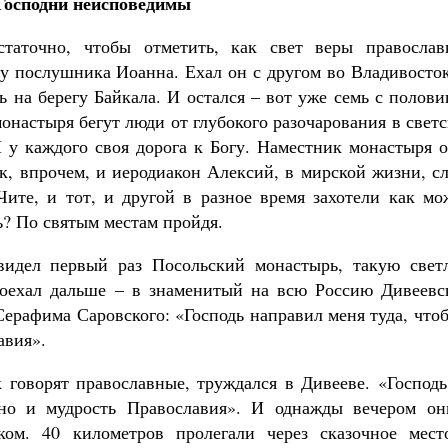
Господни неисповедимы
статочно, чтобы отметить, как свет веры православ
 у послушника Иоанна. Ехал он с другом во Владивосто
ь на берегу Байкала. И остался – вот уже семь с полов
монастыря бегут люди от глубокого разочарования в свет
И у каждого своя дорога к Богу. Наместник монастыря 
к, впрочем, и иеродиакон Алексий, в мирской жизни, с
Чите, и тот, и другой в разное время захотели как мо
ь? По святым местам пройдя.
увидел первый раз Посольский монастырь, такую свет
поехал дальше – в знаменитый на всю Россию Дивеевс
ерафима Саровского: «Господь направил меня туда, что
авия».
 говорят православные, труждался в Дивееве. «Господь
 но и мудрость Православия». И однажды вечером он
ом. 40 километров пролегали через сказочное мест