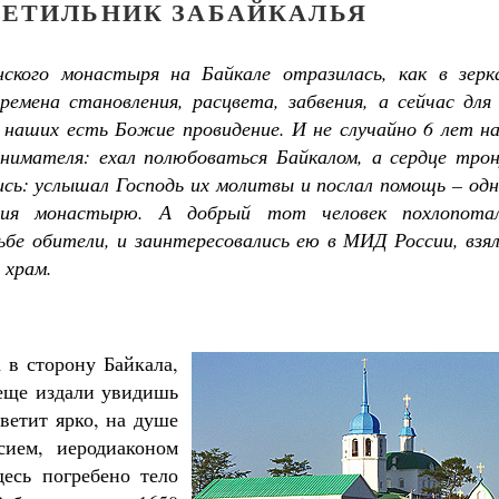
ЕТИЛЬНИК ЗАБАЙКАЛЬЯ
ского монастыря на Байкале отразилась, как в зерка
ремена становления, расцвета, забвения, а сейчас для
х наших есть Божие провидение. И не случайно 6 лет н
инимателя: ехал полюбоваться Байкалом, а сердце трон
ись: услышал Господь их молитвы и послал помощь – од
пия монастырю. А добрый тот человек похлопота
ьбе обители, и заинтересовались ею в МИД России, взя
 храм.
 в сторону Байкала,
 еще издали увидишь
ветит ярко, на душе
сием, иеродиаконом
десь погребено тело