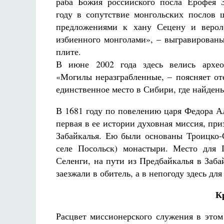
раба Божия российского посла Ерофея З
году в сопутствие монгольских послов
предложениями к хану Сецену и верол
избиенного монголами», – выгравирован
плите.
В июне 2002 года здесь велись архео
«Могилы неразграбленные, – поясняет от
Разлуки не будет
Фредерика де Грааф
единственное место в Сибири, где найден
В 1681 году по повелению царя Федора А
первая в ее истории духовная миссия, при
Забайкалья. Ею были основаны Троицко-
селе Посольск) монастыри. Место для 
Селенги, на пути из Предбайкалья в Заб
заезжали в обитель, а в непогоду здесь для
К
Расцвет миссионерского служения в этом