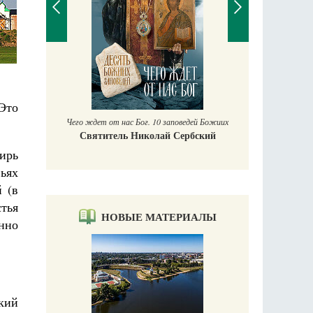
П
Е
аучись у
Это
Чего ждет от нас Бог. 10 заповедей Божиих
Святитель Николай Сербский
ирь
вьях
 (в
тья
НОВЫЕ МАТЕРИАЛЫ
нно
ский