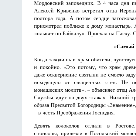
Мордовский заповедник. В 4 часа дня 
Алексей Кривенко встретил отца Иерони
полтора года. А потом сердце затосков
присмотрел поближе к дому монастырь. А
«плывет по Байкалу». Приехал на Пасху. С
«Самый 
Когда заходишь в храм обители, чувствуе
и покойно. «Это потому, что храм древ
даже осквернение святыни не смогло зад
исходящую от священных стен. Не пот
монашеских молитв», – объясняет отец Ал
Службы идут на двух этажах. Нижний хр
образа Пресвятой Богородицы «Знамение»,
– в честь Преображения Господня.
Девять колоколов отлили в Ростове
спонсоры, привезли в Посольский монаст