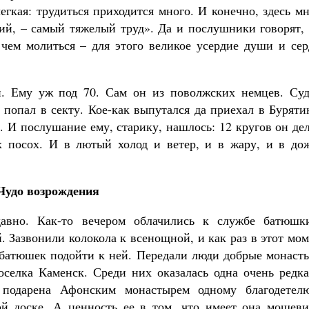
егкая: трудиться приходится много. И конечно, здесь м
сий, – самый тяжелый труд». Да и послушники говорят,
 чем молиться – для этого великое усердие души и сер
й. Ему уж под 70. Сам он из поволжских немцев. Суд
т попал в секту. Кое-как выпутался да приехал в Бурят
. И послушание ему, старику, нашлось: 12 кругов он де
х посох. И в лютый холод и ветер, и в жару, и в дож
Чудо возрождения
давно. Как-то вечером облачились к службе батюшк
 Зазвонили колокола к всенощной, и как раз в этот мо
 батюшек подойти к ней. Передали люди добрые монаст
поселка Каменск. Среди них оказалась одна очень редк
подарена Афонским монастырем одному благодетел
ой доске. А ценность ее в том, что имеет она мощеви