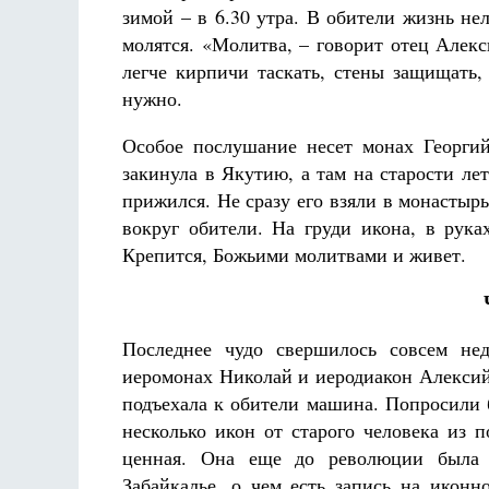
зимой – в 6.30 утра. В обители жизнь нел
молятся. «Молитва, – говорит отец Алек
легче кирпичи таскать, стены защищать,
нужно.
Особое послушание несет монах Георги
закинула в Якутию, а там на старости ле
прижился. Не сразу его взяли в монастырь
вокруг обители. На груди икона, в рука
Крепится, Божьими молитвами и живет.
Последнее чудо свершилось совсем не
иеромонах Николай и иеродиакон Алексий.
подъехала к обители машина. Попросили
несколько икон от старого человека из 
ценная. Она еще до революции была 
Забайкалье, о чем есть запись на иконн