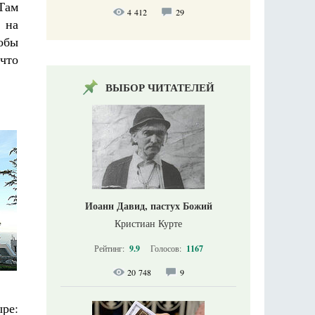
Там
4 412
29
 на
обы
что
ВЫБОР ЧИТАТЕЛЕЙ
Иоанн Давид, пастух Божий
Кристиан Курте
Рейтинг:
9.9
Голосов:
1167
20 748
9
ре: