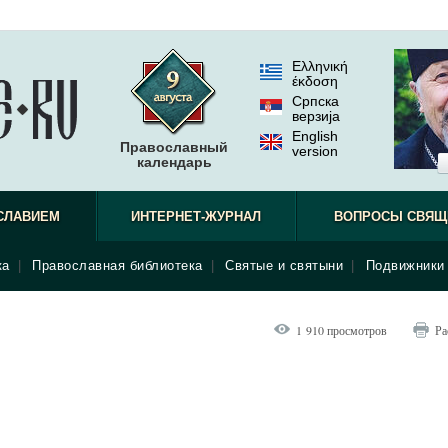
Ελληνική
έκδοση
Српска
верзиjа
English
Православный
version
календарь
СЛАВИЕМ
ИНТЕРНЕТ-ЖУРНАЛ
ВОПРОСЫ СВЯЩ
ка
|
Православная библиотека
|
Святые и святыни
|
Подвижники 
1 910 просмотров
Ра