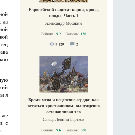
Европейский нацизм: корни, крона,
ной
плоды. Часть 1
к да
Александр Мосякин
иной
Рейтинг:
9.2
Голосов:
130
ской
отец
3 129
2
лава
жно
лую
кий
бы я
Бремя меча и исцеление сердца: как
остаться христианином, вынужденно
останавливая зло
 же
Свящ. Леонид Бартков
и с
о –
Рейтинг:
9.6
Голосов:
330