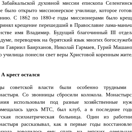
 Забайкальской духовной миссии епископа Селенгинск
е было открыто миссионерское училище, которое готов
ению. С 1862 по 1880-е годы миссионерами было крещ
а принял крещение перешедший в Православие лама-мань
стве имя Владимир. Будущий благочинный III отдел
 думе, переводчик на бурятский язык многих богослуже
ли Гавриил Баирханов, Николай Гармаев, Гурий Машано
о училища понесли свет веры Христовой коренным жите
А крест остался
ды советской власти были особенно трудными 
настыря. Со звонницы сбросили колокола. Монастырс
ания использовали под разные хозяйственные нуж
змещалась здесь МТС, был клуб, а в последние год
тская психиатрическая больница. Один из работни
настыря рассказывал, как в первые годы восстановле
ихода доводилось ему спать на детских одеяльца