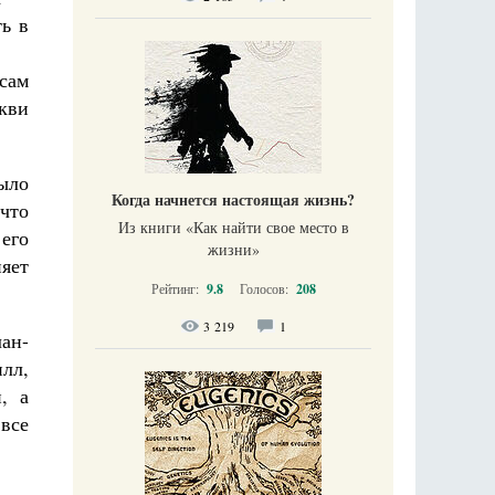
ь в
сам
кви
ыло
Когда начнется настоящая жизнь?
что
Из книги «Как найти свое место в
его
жизни​»
няет
Рейтинг:
9.8
Голосов:
208
3 219
1
ан-
лл,
, а
все