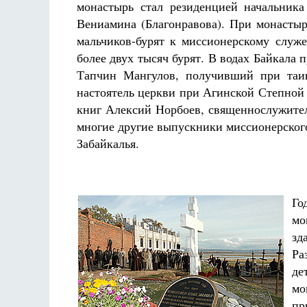
монастырь стал резиденцией начальника
Вениамина (Благонравова). При монастыр
мальчиков-бурят к миссионерскому служ
более двух тысяч бурят. В водах Байкал
Тапчин Мангулов, получивший при таин
настоятель церкви при Агинской Степной
книг Алексий Норбоев, священнослужите
многие другие выпускники миссионерског
Забайкалья.
Го
мо
зд
Ра
де
мо
пр