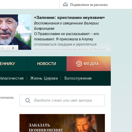
Подписаться на рассылку
«Запомни: христианин неуязвим»
Воспоминания о священнике Валерии
Бояринцеве
О Православии не рассказывают ‒ его
показывают. Я приезжала в Алупку
отогреваться сердцем и укрепляться
убедительным примером жизни во Христе.
ЕННИКУ
НОВОСТИ
МЕДИА
благочестия
|
Жизнь Церкви
|
Богослужение
спечатать