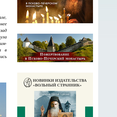
ле,
 нее
азад
ула
ним-
л в
лись
НОВИНКИ ИЗДАТЕЛЬСТВА
«ВОЛЬНЫЙ СТРАННИК»