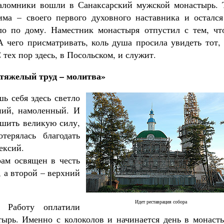
паломники вошли в Санаксарский мужской монастырь. 
ма – своего первого духовного наставника и остался
ало по дому. Наместник монастыря отпустил с тем, чт
 чего присматривать, коль душа просила увидеть тот, 
 тех пор здесь, в Посольском, и служит.
тяжелый труд – молитва»
шь себя здесь светло
ний, намоленный. И
ушить великую силу,
ерялась благодать
ексий.
ам освящен в честь
 а второй – верхний
Идет реставрация собора
. Работу оплатили
ырь. Именно с колоколов и начинается день в монасты