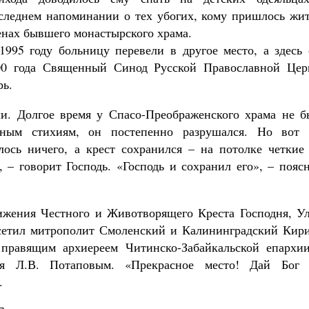
следнем напоминании о тех убогих, кому пришлось жит
енах бывшего монастырского храма.
1995 году больницу перевели в другое место, а здесь 
000 года Священный Синод Русской Православной Цер
рь.
и. Долгое время у Спасо-Преображенского храма не б
ным стихиям, он постепенно разрушался. Но вот 
лось ничего, а крест сохранился – на потолке четкие 
 – говорит Господь. «Господь и сохранил его», – пояс
вижения Честного и Животворящего Креста Господня, Ул
осетил митрополит Смоленский и Калининградский Кири
правящим архиереем Читинско-Забайкальской епархии
ия Л.В. Потаповым. «Прекрасное место! Дай Бог 
.