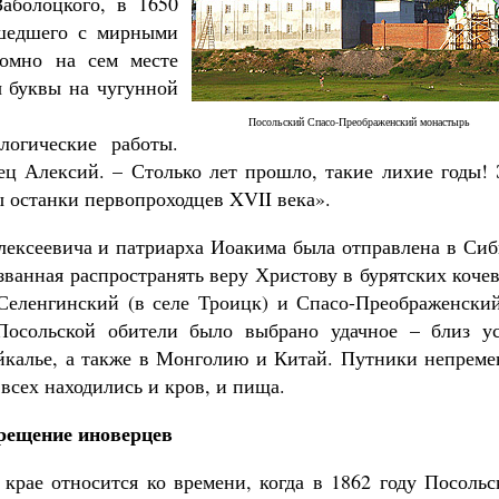
аболоцкого, в 1650
 шедшего с мирными
омно на сем месте
ы буквы на чугунной
Посольский Спасо-Преображенский монастырь
логические работы.
Великомученик Георгий Победоносец. Н
святого
ец Алексий. – Столько лет прошло, такие лихие годы! 
Роман Котов
ы останки первопроходцев XVII века».
Как найти своё место в жизни
Кирилл Мурышев
лексеевича и патриарха Иоакима была отправлена в Сиб
званная распространять веру Христову в бурятских коче
Селенгинский (в селе Троицк) и Спасо-Преображенский
Посольской обители было выбрано удачное – близ ус
айкалье, а также в Монголию и Китай. Путники непреме
 всех находились и кров, и пища.
рещение иноверцев
 крае относится ко времени, когда в 1862 году Посоль