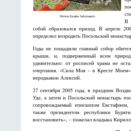
по
ст
Могила Ерофея Заболоцкого
В 
собой образовался приход. В апреле 2
определил возродить Посольский монасты
Годы не пощадили главный собор обител
крыши, и, подверженный всем природ
удивительно: от росписей храма не оста
очертания. «Сила Моя – в Кресте Моем»,
иеродиакон Алексий.
27 сентября 2005 года, в праздник Возд
Уде, а затем и Посольский монастырь п
сопровождаемый епископом Евстафием, 
также президентом республики Бурят
восстановить», – пожелал владыка Кирилл