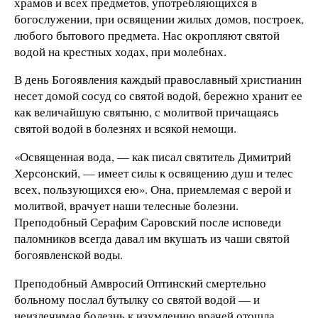
храмов и всех предметов, употребляющихся в
богослужении, при освящении жилых домов, построек,
любого бытового предмета. Нас окропляют святой
водой на крестных ходах, при молебнах.
В день Богоявления каждый православный христианин
несет домой сосуд со святой водой, бережно хранит ее
как величайшую святыню, с молитвой причащаясь
святой водой в болезнях и всякой немощи.
«Освященная вода, — как писал святитель Димитрий
Херсонский, — имеет силы к освящению душ и телес
всех, пользующихся ею». Она, приемлемая с верой и
молитвой, врачует наши телесные болезни.
Преподобный Серафим Саровский после исповеди
паломников всегда давал им вкушать из чаши святой
богоявленской воды.
Преподобный Амвросий Оптинский смертельно
больному послал бутылку со святой водой — и
неизлечимая болезнь к изумлению врачей отошла.