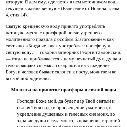
которую Я дам ему, сделается в нем источником воды,
текущей в жизнь вечную» (Евангелие от Иоанна, глава
4, стих 14).
Святую крещенскую воду принято употреблять
натощак вместе с просфорой после утреннего
молитвенного правила с особым благоговением как
святыню. «Когда человек употребляет просфору и
святую воду, — говорил затворник Георгий Задонский,
— тогда не приближается к нему нечистый дух, душа и
тело освящаются, мысли озаряются на угождение
Богу, и человек бывает склонен к посту, молитве и ко
всякой добродетели».
Молитва на принятие просфоры и святой воды
Господи Боже мой, да будет дар Твой святый и
святая Твоя вода в просвещение ума моего, в
укрепление душевных и телесных сил моих, во
здравие души и тела моего, в покорение страстей
и немощей моих по беспредельному милосердию