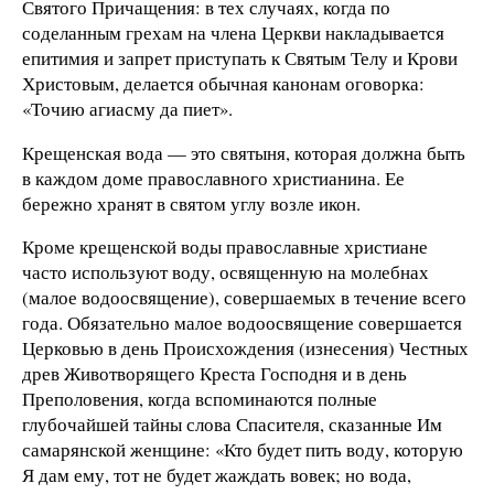
Святого Причащения: в тех случаях, когда по
соделанным грехам на члена Церкви накладывается
епитимия и запрет приступать к Святым Телу и Крови
Христовым, делается обычная канонам оговорка:
«Точию агиасму да пиет».
Крещенская вода — это святыня, которая должна быть
в каждом доме православного христианина. Ее
бережно хранят в святом углу возле икон.
Кроме крещенской воды православные христиане
часто используют воду, освященную на молебнах
(малое водоосвящение), совершаемых в течение всего
года. Обязательно малое водоосвящение совершается
Церковью в день Происхождения (изнесения) Честных
древ Животворящего Креста Господня и в день
Преполовения, когда вспоминаются полные
глубочайшей тайны слова Спасителя, сказанные Им
самарянской женщине: «Кто будет пить воду, которую
Я дам ему, тот не будет жаждать вовек; но вода,