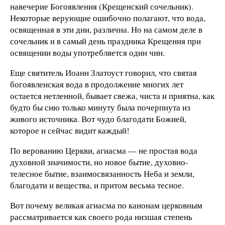
навечерие Богоявления (Крещенский сочельник).
Некоторые верующие ошибочно полагают, что вода,
освященная в эти дни, различна. Но на самом деле в
сочельник и в самый день праздника Крещения при
освящении воды употребляется один чин.
Еще святитель Иоанн Златоуст говорил, что святая
богоявленская вода в продолжение многих лет
остается нетленной, бывает свежа, чиста и приятна, как
будто бы сию только минуту была почерпнута из
живого источника. Вот чудо благодати Божией,
которое и сейчас видит каждый!
По верованию Церкви, агиасма — не простая вода
духовной значимости, но новое бытие, духовно-
телесное бытие, взаимосвязанность Неба и земли,
благодати и вещества, и притом весьма тесное.
Вот почему великая агиасма по канонам церковным
рассматривается как своего рода низшая степень