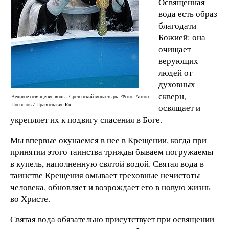
Освященная
вода есть образ
благодати
Божией: она
очищает
верующих
людей от
духовных
скверн,
Великое освящение воды. Сретенский монастырь. Фото: Антон
Поспелов / Православие.Ru
освящает и
укрепляет их к подвигу спасения в Боге.
Мы впервые окунаемся в нее в Крещении, когда при
принятии этого таинства трижды бываем погружаемы
в купель, наполненную святой водой. Святая вода в
таинстве Крещения омывает греховные нечистоты
человека, обновляет и возрождает его в новую жизнь
во Христе.
Святая вода обязательно присутствует при освящении