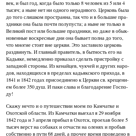
век, и был год, ког­да бы­ло толь­ко 8 че­ло­век из 5 или 4
ты­сяч; а ны­не нет ни од­но­го не­ра­ди­во­го. Цер­ковь бы­ла
до то­го слиш­ком про­ст­ран­на, так что и в бо­ль­шие пра­
зд­ни­ки она бы­ла поч­ти по­лу­пу­с­та; а ны­не
не толь­ко в
Ве­ли­кий пост или боль­шие
пра­зд­ни­ки, но да­же в обык­
но­вен­ные вос­крес­ные дни она бы­ва­ет пол­на до то­го,
что мн
oгие сто­ят вне церк­ви. Это за­ста­ви­ло цер­ковь
раз­дви­нуть. И глав­ный пра­ви­тель, в быт­ность его на
Ка­дь­я­ке, не­мед­лен­но при­ка­зал сде­лать при­ст­рой­ку с
за­пад­ной сто­ро­ны. Из ке­най­цев, чук­чей и дру­гих на­ро­
дов, на­хо­дя­щих­ся в пре­де­лах ка­дь­як­с­ко­го при­хо­да, в
1841 и 1842 го­дах при­со­е­ди­не­но к Церк­ви св. кре­ще­ни­
ем бо­лее 350 душ. И па­ки сла­ва и бла­го­да­ре­ние Гос­по­
ду!
Ска­жу не­что и о пу­те­ше­ст­вии мо­ем по Кам­чат­ке и
Охот­ской об­ла­с­ти. Из Кам­чат­ки
вы­ехал я 29 но­я­б­ря
1842 го­да и 3 ап­ре­ля при­был в Охотск, про­ехав бо­лее 5
ты­сяч верст на со­ба­ках и от­ча­с­ти на оле­нях и про­быв
соб­ст­вен­но в пу­ти 68 дней, а про­чее вре­мя про­ве­де­но в