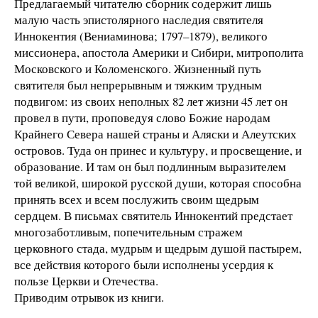
Предлагаемый читателю сборник содержит лишь
малую часть эпистолярного наследия святителя
Иннокентия (Вениаминова; 1797–1879), великого
миссионера, апостола Америки и Сибири, митрополита
Московского и Коломенского. Жизненный путь
святителя был непрерывным и тяжким трудным
подвигом: из своих неполных 82 лет жизни 45 лет он
провел в пути, проповедуя слово Божие народам
Крайнего Севера нашей страны и Аляски и Алеутских
островов. Туда он принес и культуру, и просвещение, и
образование. И там он был подлинным выразителем
той великой, широкой русской души, которая способна
принять всех и всем послужить своим щедрым
сердцем. В письмах святитель Иннокентий предстает
многозаботливым, попечительным стражем
церковного стада, мудрым и щедрым душой пастырем,
все действия которого были исполнены усердия к
пользе Церкви и Отечества.
Приводим отрывок из книги.