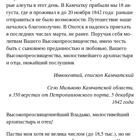
рые але­у­ты в этот день. В Кам­чат­ку при­бы­ли мы 18 ав­
гу­с­та, где и про­жи­вал я до 20 но­я­б­ря 1842 го­да: рань­ше
от­пра­вить­ся не бы­ло воз­мож­но­с­ти. Пу­те­ше­ст­вие на­ше
на­ча­лось бла­го­по­луч­но. В Охотск я на­де­юсь при­ехать
в по­след­них чис­лах мар­та, не ра­нее. По­ру­чая се­бя мо­
лит­вам Ва­ше­го Вы­со­ко­пре­о­с­вя­щен­ст­ва, имею честь
быть с сы­нов­нею пре­дан­но­с­тью и лю­бо­вью, Ва­ше­го
Вы­со­ко­пре­о­с­вя­щен­ст­ва, ми­ло­с­ти­вей­ше­го ар­хи­па­с­ты­ря
и от­ца, ни­жай­ший по­слуш­ник
Ин­но­кен­тий, епи­с­коп Кам­чат­ский
Се­ло Миль­ко­во Кам­чат­ской об­ла­с­ти,
в 350 вер­стах от Пе­т­ро­пав­лов­ско­го пор­та, 5 де­ка­б­ря
1842 го­да
В
ы­со­ко­пре­о­с­вя­щен­ней­ший Вла­ды­ко, ми­ло­с­ти­вей­ший
ар­хи­па­с­тырь и отец!
Па­ст­ва моя хо­тя не ве­ли­ка чис­лом (до 18,5 тыс.), но не