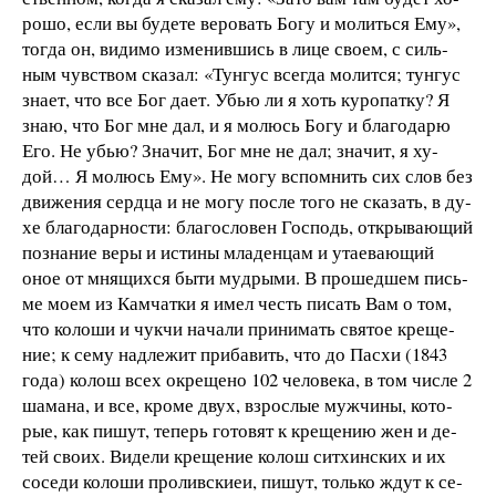
ро­шо, ес­ли вы бу­де­те ве­ро­вать Бо­гу и мо­лить­ся Ему»,
тог­да он, ви­ди­мо из­ме­нив­шись в ли­це
сво­ем, с
силь­
ным чув­ст­вом ска­зал: «Тун­гус все­гда мо­лит­ся; тун­гус
зна­ет, что все Бог да­ет. Убью ли я хоть ку­ро­пат­ку? Я
знаю, что Бог мне дал, и я мо­люсь Бо­гу и бла­го­да­рю
Его. Не убью? Зна­чит, Бог мне не дал; зна­чит, я ху­
дой… Я мо­люсь Ему». Не мо­гу вспом­нить сих слов без
дви­же­ния серд­ца и не мо­гу по­сле то­го не ска­зать, в ду­
хе бла­го­дар­но­с­ти: бла­го­сло­вен Гос­подь, от­кры­ва­ю­щий
по­зна­ние ве­ры и ис­ти­ны мла­ден­цам и ута­е­ва­ю­щий
оное от мня­щих­ся бы­ти му­д­ры­ми. В про­шед­шем пись­
ме мо­ем из Кам­чат­ки я имел честь пи­сать Вам о том,
что ко­ло­ши и чук­чи на­ча­ли при­ни­мать свя­тое кре­ще­
ние; к се­му над­ле­жит при­ба­вить, что до Па­с­хи (1843
го­да) ко­лош всех ок­ре­ще­но 102 че­ло­ве­ка, в том чис­ле 2
ша­ма­на, и все, кро­ме двух, взрос­лые муж­чи­ны, ко­то­
рые, как пи­шут, те­перь го­то­вят к кре­ще­нию жен и де­
тей сво­их. Ви­де­ли кре­ще­ние ко­лош сит­хин­ских и их
со­се­ди ко­ло­ши про­лив­ские
и,
пи­шут, толь­ко ждут к се­