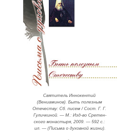
Святитель Иннокентий 
(Вениаминов). Быть полезным 
Отечеству: Сб. пи­сем / Сост. Г. Г. 
Гу­лич­ки­ной. — М.: Изд-во Сре­тен­
ско­го мо­на­с­­­тыря, 2009. — 592 с.: 
ил. — (Пись­ма о ду­хов­ной жиз­ни).