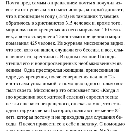
Поч­ти пред са­мым от­прав­ле­ни­ем поч­ты
я по­лу­чил из­
ве­с­тия от ну­ше­гак­с­ко­го мис­си­о­не­ра, ко­то­рый до­но­сит,
что в про­шед­шем го­ду (1843) из та­мош­них ту­зем­цев
об­ра­ти­лось в хри­с­ти­ан­ст­во 315 че­ло­век и, кро­ме то­го,
ми­ро­по­ма­за­но кре­ще­ных до не­го ми­ря­на­ми 110 че­ло­
век, а все­го со­вер­ше­но Та­ин­ст­ва­ми кре­ще­ния и ми­ро­
по­ма­за­ния 425 че­ло­век. Из жур­на­ла мис­си­о­не­ра вид­но,
что все, ко­го он ви­дел, слу­ша­ли его бе­се­ды, и все
, слы­
шав­шие его, кре­с­
ти­лись. В од­ном се­ле­нии Гос­подь
уте­шил его и но­во­про­с­ве­щен­ных не­о­бык­но­вен­ным яв­
ле­ни­ем. Од­на пре­ста­ре­лая жен­щи­на, при­не­сен­ная на
од­ре для кре­ще­ния, по­сле со­вер­ше­ния над нею Та­
инств са­ма уш­ла до­мой, с по­мо­щью од­но­го толь­ко ко­с­
ты­ля сво­е­го. Мис­си­о­нер это опи­сы­ва­ет так: «Ког­да я
(по кре­ще­нии всех жи­те­лей се­ле­ния) спро­сил то­е­на:
нет ли еще ко­го не­кре­ще­но­го, он ска­зал мне, что есть
од­на ста­ру­ха сле­пая (ко­то­рой, по­ла­га­ют, не ме­нее 85
лет), ко­то­рая по­то­му и не при­хо­ди­ла для слу­ша­ния бе­
се­ды. Я ве­лел при­ве­с­ти ее к се­бе в па­лат­ку. С по­мо­щью
двух че­ло­век и ко­с­ты­ля она при­шла ко мне. Я ей все,