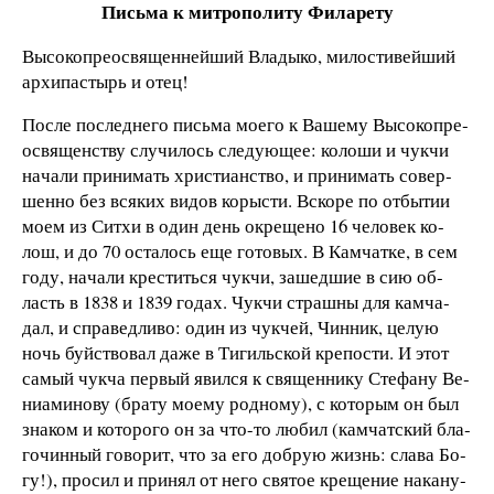
Письма к митрополиту Филарету
Вы­со­ко­пре­о­с­вя­щен­ней­ший
Вла­ды­ко,
ми­ло­с­ти­вей­ший
ар­хи­па­с­тырь и отец!
По­сле по­след­не­го пись­ма мо­е­го к Ва­ше­му Вы­со­ко­пре­
о­с­вя­щен­ст­ву слу­чи­лось сле­ду­ю­щее: ко­ло­ши и чук­чи
на­ча­ли при­ни­мать хри­с­ти­ан­ст­во, и при­ни­мать со­вер­
шен­но без вся­ких ви­дов ко­ры­с­ти. Вско­ре по от­бы­тии
мо­ем из Сит­хи в один день ок­ре­ще­но 16 че­ло­век ко­
лош, и до 70 ос­та­лось еще го­то­вых. В Кам­чат­ке, в сем
го­ду, на­ча­ли кре­с­тить­ся чук­чи, за­шед­шие в
сию об­
ласть в 1838 и 1839 го­дах. Чук­чи страш­ны для кам­ча­
дал, и спра­вед­ли­во: один из чук­чей, Чин­ник, це­лую
ночь буй­ст­во­вал да­же в Ти­гиль­ской кре­по­с­ти. И этот
са­мый чук­ча пер­вый явил­ся к свя­щен­ни­ку Сте­фа­ну Ве­
ни­а­ми­но­ву (бра­ту мо­е­му род­но­му), с ко­то­рым он был
зна­ком и ко­то­ро­го он за что-
то лю­бил (кам­чат­ский бла­
го­чин­ный го­во­рит, что за его до­б­рую жизнь: сла­ва Бо­
гу!), про­сил и при­нял от не­го свя­тое кре­ще­ние на­ка­ну­