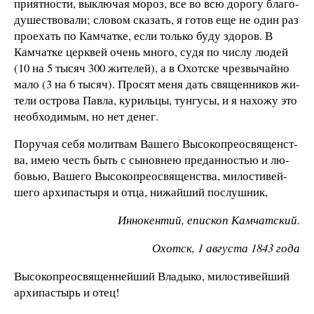
при­ят­но­с­ти, вы­клю­чая мо­роз, все во всю до­ро­гу бла­го­
ду­ше­ст­во­ва­ли; сло­вом ска­зать, я го­тов еще не один раз
про­ехать по Кам­чат­ке, ес­ли толь­ко бу­ду здо­ров. В
Кам­чат­ке церк­вей очень мно­го, су­дя по чис­лу лю­дей
(10 на 5 ты­сяч 300 жи­те­лей), а в Охот­ске чрез­вы­чай­но
ма­ло (3 на 6 ты­сяч). Про­сят ме­ня дать свя­щен­ни­ков жи­
те­ли ос­т­ро­ва Пав­ла, ку­риль­цы, тун­гу­сы, и я на­хо­жу это
не­об­хо­ди­мым, но нет де­нег.
По­ру­чая се­бя мо­лит­вам Ва­ше­го Вы­со­ко­пре­о­с­вя­щен­ст­
ва, имею честь быть с сы­нов­нею пре­дан­но­с­тью и лю­
бо­вью, Ва­ше­го Вы­со­ко­пре­о­с­вя­щен­ст­ва, ми­ло­с­ти­вей­
ше­го ар­хи­па­с­ты­ря и от­ца, ни­жай­ший по­слуш­ник,
Ин­но­кен­тий, епи­с­коп Кам­чат­ский.
Охотск, 1 ав­гу­с­та 1843 го­да
В
ы­со­ко­пре­о­с­вя­щен­ней­ший Вла­ды­ко, ми­ло­с­ти­вей­ший
ар­хи­па­с­тырь и отец!