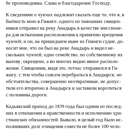
бе про­по­вед­ни­ка. Сла­ва и бла­го­да­ре­ние Гос­по­ду.
К све­де­ни­ям о чук­чах над­ле­жит ска­зать еще то, что я, в
быт­ность мою в Ги­жи­ге, од­но­го из та­мош­них свя­щен­
ни­ков от­пра­вил на ре­ку Ана­дырь в ка­че­ст­ве мис­си­о­не­
ра для ис­пы­та­ния
рас­по­ло­же­ния к при­ня­тию кре­ще­ния
чук­чей; и он, на при­шед­шем ны­не из Ги­жи­ги суд­не, до­
но­сит мне, что он был на ре­ке Ана­дырь и ви­дел не­
сколь­ких чук­чей; од­но се­мей­ст­во, по соб­ст­вен­но­му их
вы­зо­ву, ок­ре­ще­но, а во мно­гих вид­но яв­ное рас­по­ло­
же­ние. Свя­щен­ник, ви­дя это, тот­час от­пра­вил­ся в Ги­
жи­гу, с тем что­бы сов­сем пе­ре­брать­ся в Ана­дырск; но
об­сто­я­тель­ст­ва, со­вер­шен­но не­от­вра­ти­мые, не до­пу­с­
ти­ли его вто­рич­но в Ана­дырск и за­ста­ви­ли во­ро­тить­ся
с по­ло­ви­ны до­ро­ги.
Ка­дь­як­с­кий при­ход до 1839 го­да был од­ним из по­след­
них в от­но­ше­нии к нрав­ст­вен­но­с­ти и ис­пол­не­нию хри­
с­ти­ан­ских обя­зан­но­с­тей. Бы­ва­ло, в це­лый
год бы­ло ис­
пол­нив­ших долг очи­ще­ния со­ве­с­ти не бо­лее 100 че­ло­