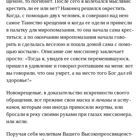
ще­ною, то по­гиб­нет. По­сле се­го я ко­ле­бал­ся мыс­ля­ми:
кре­с­тить ли ее или нет? На­ко­нец ре­шил­ся ок­ре­с­тить.
Ког­да, с по­мо­щью двух че­ло­век, я со­вер­шил над нею
са­мое Та­ин­ст­во кре­ще­ния и ког­да ее оде­ли и при­нес­ли
в па­лат­ку для ми­ро­по­ма­за­ния, то она на­ча­ла са­ма кре­с­
тить­ся; а по окон­ча­нии ми­ро­по­ма­за­ния на­ча­ла го­во­
рить и сде­ла­лась ве­се­лою и по­ш­ла до­мой са­ма с по­мо­
щью ко­с­ты­ля». Опи­са­ние
cие мис­си­о­нер за­клю­ча­ет
про­сто: «Тог­да я, уви­дев ее сов­сем пе­ре­ме­нив­шу­ю­ся,
при­шел в удив­ле­ние и го­во­рил роп­тав­
шим на ме­ня: вот
вы го­во­ри­ли, что она ум­рет, а на ме­с­то то­го Бог дал ей
здо­ро­вье!»
Но­во­кре­ще­ные, в до­ка­за­тель­ст­во ис­крен­но­с­ти сво­е­го
об­ра­ще­ния, все преж­ние свои
ма­с­ки
и
ли­чи­ны
и
ис­ту­
ка­нов,
ко­то­рым они ино­гда при­но­си­ли жерт­вы, или
бро­са­ли в ре­ку сво­и­ми ру­ка­ми при гла­зах мис­си­о­не­ра,
или жгли.
По­ру­чая се­бя мо­лит­вам Ва­ше­го Вы­со­ко­пре­о­с­вя­щен­ст­