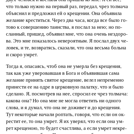
что толь­ко нуж­но на пер­вый раз, пе­ре­дал, чрез тол­ма­ча
объ­яс­нил и пред­ло­жил ей о кре­ще­нии. Она объ­я­ви­ла
же­ла­ние кре­с­тить­ся. Че­рез два ча­са, ког­да все бы­ло го­
то­во к со­вер­ше­нию та­ин­ст­ва, я по­слал за нею; но по­
слан­ный, при­шед, объ­я­вил мне, что она очень не­здо­ро­
ва. Это мне по­ка­за­лось не­ве­ро­ят­ным. Я по­слал двух че­
ло­век, и те, воз­вра­тясь, ска­за­ли, что она весь­ма боль­на
и ско­ро ум­рет.
Тог­да я, опа­са­ясь, чтоб она не умер­ла без
кре­ще­ния,
так как уже уве­ро­вав­шая в Бо­га и объ­я­вив­шая са­ма
же­ла­ние при­нять свя­тое кре­ще­ние, ве­лел не­пре­мен­но
при­не­с­ти ее на од­ре в цер­ков­ную па­лат­ку, что и бы­ло
сде­ла­но. Я, по­смо­т­рев на нее, спро­сил ее чрез тол­ма­ча:
ка­ко­ва она? Но она мне не мог­ла от­ве­тить ни од­но­го
сло­ва, и я ду­мал, что она не до­жи­вет и до кре­ще­ния.
Тут не­ко­то­рые на­ча­ли роп­тать, го­во­ря, что ес­ли он ок­
ре­с­тит ее, то она ум­рет. Я их уве­рял, что ес­ли она ум­
рет кре­ще­ною, то бу­дет сча­ст­ли­ва, а ес­ли ум­рет не­кре­