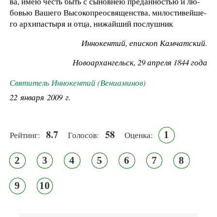
ва, имею честь быть с сы­нов­нею пре­дан­но­с­тью и лю­
бо­вью Ва­ше­го Вы­со­ко­пре­о­с­вя­щен­ст­ва, ми­ло­с­ти­вей­ше­
го ар­хи­па­с­ты­ря и от­ца, ни­жай­ший по­слуш­ник
Ин­но­кен­тий, епи­с­коп Кам­чат­ский.
Но­во­ар­хан­гельск, 29 ап­ре­ля 1844 го­да
Святитель Иннокентий (Вениаминов)
22 января 2009 г.
8.7
58
1
Рейтинг:
Голосов:
Оценка:
2
3
4
5
6
7
8
9
10