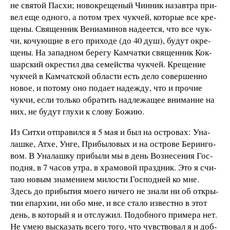
не свя­той Па­с­хи; но­во­кре­ще­ный Чин­ник на­за­в­т­ра при­
вел еще од­но­го, а по­том трех чук­чей, ко­то­рые все кре­
ще­ны. Свя­щен­ник Ве­ни­а­ми­нов на­де­ет­ся, что все чук­
чи, ко­чу­ю­щие в его при­хо­де (до 40 душ), бу­дут ок­ре­
ще­ны. На за­пад­ном бе­ре­гу Кам­чат­ки свя­щен­ник Кок­
шар­ский ок­ре­с­тил два се­мей­ст­ва чук­чей. Кре­ще­ние
чук­чей в Кам­чат­ской об­ла­с­ти есть де­ло со­вер­шен­но
но­вое, и по­то­му оно по­да­ет на­деж­ду, что и про­чие
чук­чи, ес­ли толь­ко об­ра­тить над­ле­жа­щее вни­ма­ние на
них, не бу­дут глу­хи к сло­ву Бо­жию.
Из Сит­хи от­пра­вил­ся я 5 мая и был на ос­т­ро­вах: Уна­
лаш­ке, Ат­хе, Ун­ге, При­бы­ло­
вых и на ос­т­ро­ве Бе­рин­го­
вом. В Уна­лаш­ку при­бы­ли мы в день Воз­не­се­ния Гос­
под­ня, в 7 ча­сов ут­ра, в хра­мо­вой пра­зд­ник. Это я счи­
таю но­вым зна­ме­ни­ем ми­ло­с­ти Гос­под­ней ко мне.
Здесь до при­бы­тия мо­е­го ни­че­го не зна­ли ни об от­кры­
тии епар­хии, ни обо мне
, и все ста­ло
из­ве­ст­но в этот
день, в ко­то­рый я и от­слу­жил. По­доб­но­го при­ме­ра нет.
Не умею вы­ска­зать все­го то­го, что чув­ст­во­вал я и до­б­