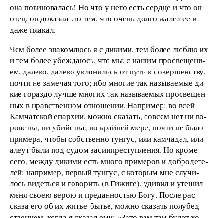
она по­ви­но­ва­лась! Но что у не­го есть серд­це и что он
отец, он до­ка­зал это тем, что очень дол­го жа­лел ее и
да­же пла­кал.
Чем
бо­лее зна­ком­люсь я с ди­ки­ми, тем бо­лее люб­лю их
и тем бо­лее убеж­да­юсь, что мы, с на­шим про­све­ще­ни­
ем, да­ле­ко, да­ле­ко ук­ло­ни­лись от пу­ти к со­вер­шен­ст­ву,
поч­ти не за­ме­чая то­го; ибо мно­гие так на­зы­ва­е­мые ди­
кие го­раз­до луч­ше мно­гих так на­зы­ва­е­мых про­све­щен­
ных в нрав­ст­вен­ном от­но­ше­нии. На­при­мер: во всей
Кам­чат­ской епар­хии, мож­но ска­зать, сов­сем нет ни во­
ров­ст­ва, ни убий­ст­ва; по край­ней ме­ре, поч­ти не бы­ло
при­ме­ра, что­бы соб­ст­вен­но тун­гус, или кам­ча­дал, или
але­ут бы­ли под су­дом за
сиипре­ступ­ле­ния. Но кро­ме
се­го, меж­ду ди­ки­ми есть мно­го при­ме­ров и до­б­ро­де­те­
лей: на­при­мер, пер­вый тун­гус, с ко­то­рым мне слу­чи­
лось ви­деть­ся и го­во­рить (в Ги­жи­ге), уди­
вил и уте­шил
ме­ня сво­ею ве­рою и пре­дан­но­­с­тью Бо­гу. По­сле рас­
ска­за его об их жи­тье-
бы­тье, мож­но ска­зать по­лу­бед­
ст­вен­ном, ког­да
я ска­зал ему: «За­то вам там бу­дет хо­