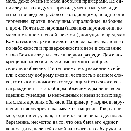
ма­ла, да­же очень не ма­ла до­б­ры­ми при­ме­ра­ми. Не од­
ни але­у­ты, как я ду­
мал преж­де, уме­ют или уме­ли де­
лить­ся по­след­нею ры­бою с го­ло­да­ю­щи­ми, не од­ни они
тер­пе­ли­вы, крот­ки, по­слуш­ны, ми­ро­лю­би­вы, на­бож­ны
и проч. Поч­ти все на­род­цы (на­зва­ния на­ро­дов они, по
ма­ло­чис­лен­но­с­ти сво­ей, не сто­ят), жи­ву­щие в пре­де­лах
Кам­чат­ской епар­хии, име­ют та­кие же ка­че­ст­ва; толь­ко
по на­бож­но­с­ти и при­вер­жен­но­с­ти к ве­ре и слы­ша­нию
сло­ва Бо­жия але­у­ты сто­ят в пер­вом раз­ря­де. Да­же не­
кре­ще­ные ко­ря­ки и чук­чи име­ют мно­го до­б­рых
свойств и обы­ча­ев. Гос­те­при­им­ст­во, ува­же­ние к се­бе
или к сво­е­му до­б­ро­му име­ни, че­ст­ность в дан­ном сло­
ве, го­тов­ность по­мо­гать го­ло­да­ю­щим без вся­ко­го воз­
на­г­раж­де­ния — есть об­щим обы­ча­ем ед­ва ли не всех
здеш­них ту­зем­цев. В не­кре­ще­ных и
не­за­ви­си­мых вид­
ны сле­ды древ­них обы­ча­ев. На­при­мер, у ко­ря­ков на­ру­
ше­ние це­ло­му­д­рия на­ка­зы­ва­ет­ся смер­тью. Так, на­при­
мер, один то­ен, уз­нав, что дочь его, де­ви­ца, сде­ла­лась
бе­ре­мен­на, не­смо­т­ря на то, что она бы­ла его един­ст­
вен­ное ди­тя, ве­лел ей са­мой на­ло­жить на се­бя ру­ки, и