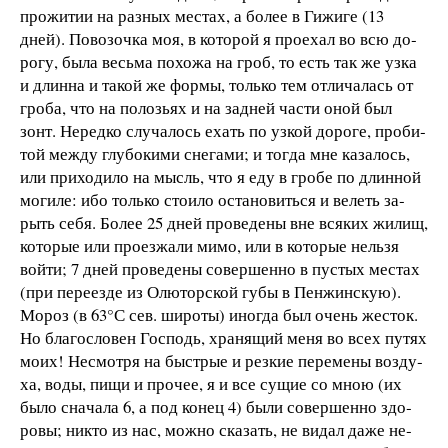
про­жи­тии на раз­ных ме­с­тах, а бо­лее в Ги­жи­ге (13
дней). По­во­зоч­ка моя, в ко­то­рой я про­ехал во всю до­
ро­гу, бы­ла весь­ма по­хо­жа на гроб, то есть так же уз­ка
и длин­на и та­кой же фор­мы, толь­ко тем от­ли­ча­лась от
гро­ба, что на по­ло­зь­ях и на зад­ней ча­с­ти оной был
зонт. Не­ред­ко слу­ча­лось ехать по уз­кой до­ро­ге, про­би­
той меж­ду глу­бо­ки­ми сне­га­ми; и тог­да мне
ка­за­лось,
или при­хо­ди­ло на мысль, что я еду в гро­бе по длин­ной
мо­ги­ле: ибо толь­ко сто­и­ло ос­та­но­вить­ся и ве­леть за­
рыть се­бя. Бо­лее 25 дней про­ве­де­ны вне вся­ких жи­лищ,
ко­то­рые
или про­ез­жа­ли ми­мо, или в ко­то­рые нель­зя
вой­ти; 7 дней про­ве­де­ны со­вер­шен­но в пу­с­тых ме­с­тах
(при пе­ре­ез­де из Олю­тор­ской гу­бы в Пен­жин­скую).
Мо­роз (в 63
°С сев. ши­ро­ты) ино­гда был очень
же­с­ток.
Но бла­го­сло­вен Гос­подь, хра­ня­щий ме­ня во всех пу­тях
мо­их! Не­смо­т­ря на бы­с­т­рые и рез­кие пе­ре­ме­ны воз­ду­
ха, во­ды, пи­щи и про­чее, я и все су­щие со мною (их
бы­ло сна­ча­ла 6, а под ко­нец 4) бы­ли со­вер­шен­но здо­
ро­вы; ни­кто из нас, мож­но ска­зать, не ви­дал да­же не­