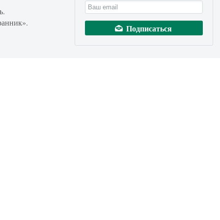
ь.
ранник».