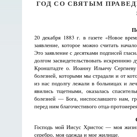
ГОД СО СВЯТЫМ ПРАВЕ
П
20 декабря 1883 г. в газете «Новое вре
заявление, которое можно считать начал
Это заявление с десятками подписей гла
долгом засвидетельствовать искреннюю д
Кронштадте о. Иоанну Ильичу Сергиеву
болезней, которыми мы страдали и от кот
из нас подолгу лежали в больницах и леч
явились тщетными, оказалась спасител
болезней — Бога, ниспославшего нам, г
перед ним благочестивого отца-протоиере
Господь мой Иисус Христос — моя жизнь,
серебро, моя одежда и мое жилище.