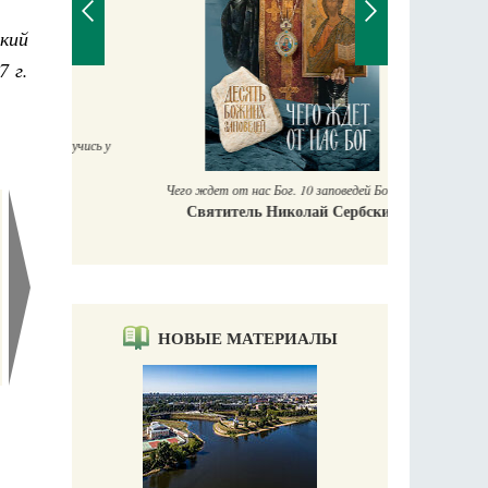
кий
7 г.
П
Е
аучись у
Чего ждет от нас Бог. 10 заповедей Божиих
Святитель Николай Сербский
НОВЫЕ МАТЕРИАЛЫ