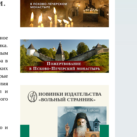
М.
ное
ка.
нным
а в
ких
орые
илия
л и
НОВИНКИ ИЗДАТЕЛЬСТВА
ого
«ВОЛЬНЫЙ СТРАННИК»
о и