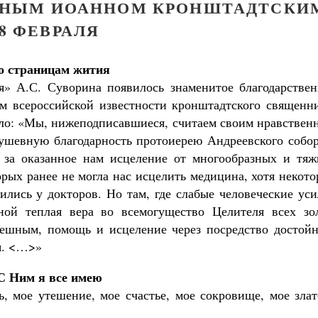
ДНЫМ ИОАННОМ КРОНШТАДТСКИ
8 ФЕВРАЛЯ
о страницам жития
мя» А.С. Суворина появилось знаменитое благодарствен
ом всероссийской известности кронштадтского священни
сило: «Мы, нижеподписавшиеся, считаем своим нравстве
ушевную благодарность протоиерею Андреевского собор
 за оказанное нам исцеление от многообразных и тяж
орых ранее не могла нас исцелить медицина, хотя некот
ились у докторов. Но там, где слабые человеческие ус
ьной теплая вера во всемогущество Целителя всех зо
решным, помощь и исцеление через посредство достойн
я. <…>»
С Ним я все имею
 мое утешение, мое счастье, мое сокровище, мое злат