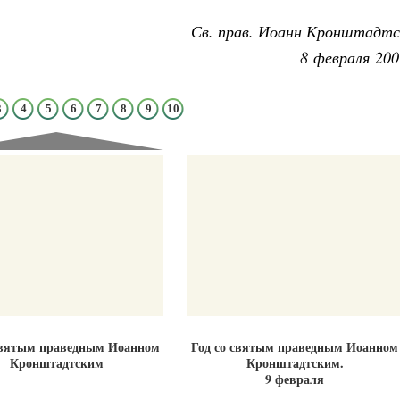
Св. прав. Иоанн Кронштадтс
8 февраля 200
3
4
5
6
7
8
9
10
Великомученик Георгий Победоносец. Н
святого
Роман Котов
Как найти своё место в жизни
Кирилл Мурышев
святым праведным Иоанном
Год со святым праведным Иоанном
Кронштадтским
Кронштадтским.
9 февраля