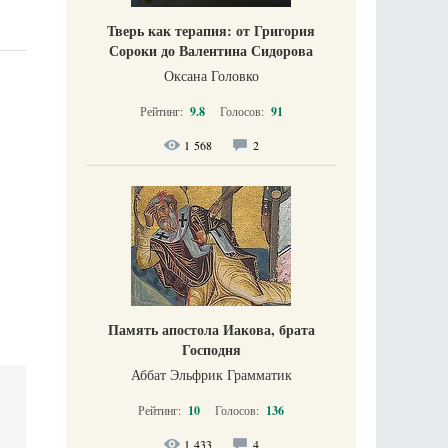
Тверь как терапия: от Григория
Сороки до Валентина Сидорова
Оксана Головко
Рейтинг:
9.8
Голосов:
91
1 568
2
Память апостола Иакова, брата
Господня
Аббат Эльфрик Грамматик
Рейтинг:
10
Голосов:
136
1 433
4