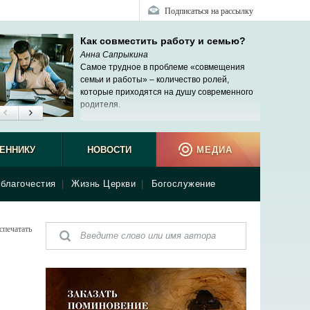
Подписаться на рассылку
Как совместить работу и семью?
Анна Сапрыкина
Самое трудное в проблеме «совмещения
семьи и работы» – количество ролей,
которые приходятся на душу современного
родителя.
ЕННИКУ
НОВОСТИ
МЕДИА
благочестия
|
Жизнь Церкви
|
Богослужение
спечатать