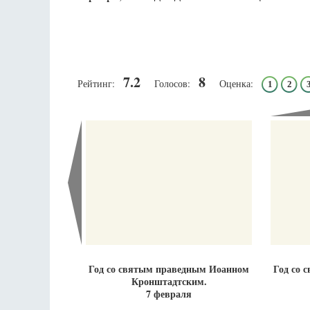
7.2
8
Рейтинг:
Голосов:
Оценка:
1
2
Разлуки не будет
Фредерика де Грааф
Год со святым праведным Иоанном
Год со 
Кронштадтским.
7 февраля