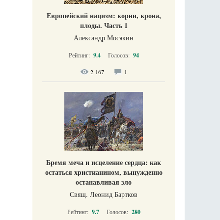
Европейский нацизм: корни, крона,
плоды. Часть 1
Александр Мосякин
Рейтинг:
9.4
Голосов:
94
2 167
1
Бремя меча и исцеление сердца: как
остаться христианином, вынужденно
останавливая зло
Свящ. Леонид Бартков
Рейтинг:
9.7
Голосов:
280