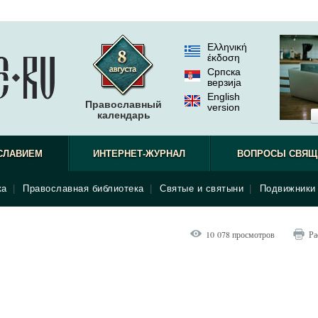
Ελληνική
έκδοση
Српска
верзиjа
English
Православный
version
календарь
СЛАВИЕМ
ИНТЕРНЕТ-ЖУРНАЛ
ВОПРОСЫ СВЯЩ
ка
|
Православная библиотека
|
Святые и святыни
|
Подвижники 
10 078 просмотров
Ра