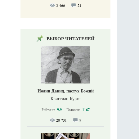
3 466
21
ВЫБОР ЧИТАТЕЛЕЙ
Иоанн Давид, пастух Божий
Кристиан Курте
Рейтинг:
9.9
Голосов:
1167
20 731
9