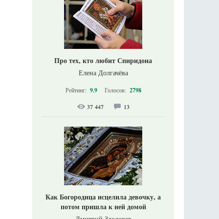
Про тех, кто любит Спиридона
Елена Долгачёва
Рейтинг:
9.9
Голосов:
2798
37 447
13
Как Богородица исцелила девочку, а
потом пришла к ней домой
Дмитрий Злодорев