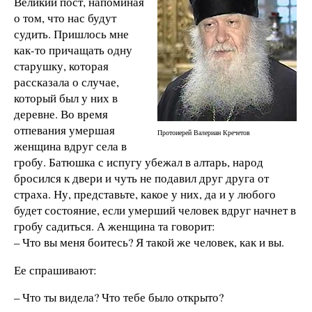
Великий пост, напоминая
о том, что нас будут
судить. Пришлось мне
как-то причащать одну
старушку, которая
рассказала о случае,
который был у них в
деревне. Во время
отпевания умершая
Протоиерей Валериан Кречетов
женщина вдруг села в
гробу. Батюшка с испугу убежал в алтарь, народ
бросился к двери и чуть не подавил друг друга от
страха. Ну, представьте, какое у них, да и у любого
будет состояние, если умерший человек вдруг начнет в
гробу садиться. А женщина та говорит:
– Что вы меня боитесь? Я такой же человек, как и вы.
Ее спрашивают:
– Что ты видела? Что тебе было открыто?