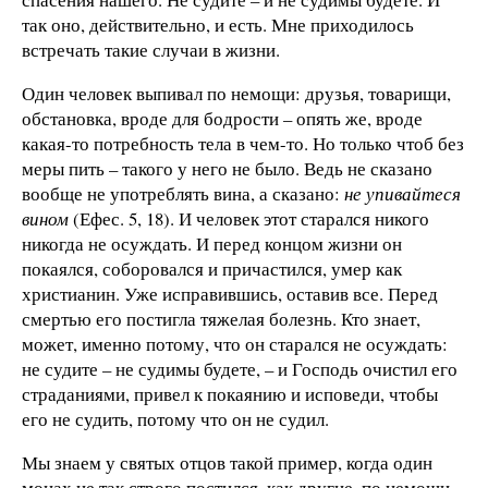
так оно, действительно, и есть. Мне приходилось
встречать такие случаи в жизни.
Один человек выпивал по немощи: друзья, товарищи,
обстановка, вроде для бодрости – опять же, вроде
какая-то потребность тела в чем-то. Но только чтоб без
меры пить – такого у него не было. Ведь не сказано
вообще не употреблять вина, а сказано:
не упивайтеся
вином
(Ефес. 5, 18). И человек этот старался никого
никогда не осуждать. И перед концом жизни он
покаялся, соборовался и причастился, умер как
христианин. Уже исправившись, оставив все. Перед
смертью его постигла тяжелая болезнь. Кто знает,
может, именно потому, что он старался не осуждать:
не судите – не судимы будете, – и Господь очистил его
страданиями, привел к покаянию и исповеди, чтобы
его не судить, потому что он не судил.
Мы знаем у святых отцов такой пример, когда один
монах не так строго постился, как другие, по немощи