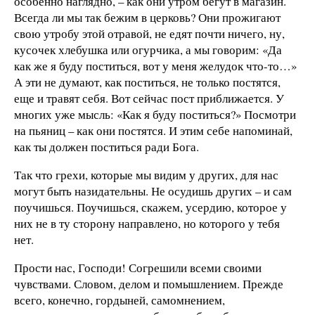
особенно наглядно, – как они утром бегут в магазин.
Всегда ли мы так бежим в церковь? Они прожигают
свою утробу этой отравой, не едят почти ничего, ну,
кусочек хлебушка или огурчика, а мы говорим: «Да
как же я буду поститься, вот у меня желудок что-то…»
А эти не думают, как поститься, не только постятся,
еще и травят себя. Вот сейчас пост приближается. У
многих уже мысль: «Как я буду поститься?» Посмотри
на пьяниц – как они постятся. И этим себе напоминай,
как ты должен поститься ради Бога.
Так что грехи, которые мы видим у других, для нас
могут быть назидательны. Не осудишь других – и сам
поучишься. Поучишься, скажем, усердию, которое у
них не в ту сторону направлено, но которого у тебя
нет.
Прости нас, Господи! Согрешили всеми своими
чувствами. Словом, делом и помышлением. Прежде
всего, конечно, гордыней, самомнением,