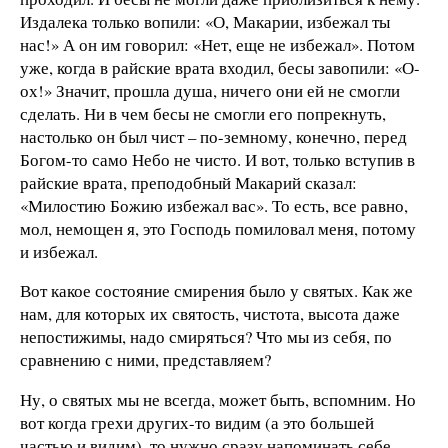
Издалека только вопили: «О, Макарии, избежал ты
нас!» А он им говорил: «Нет, еще не избежал». Потом
уже, когда в райские врата входил, бесы завопили: «О-
ох!» Значит, прошла душа, ничего они ей не смогли
сделать. Ни в чем бесы не смогли его попрекнуть,
настолько он был чист – по-земному, конечно, перед
Богом-то само Небо не чисто. И вот, только вступив в
райские врата, преподобный Макарий сказал:
«Милостию Божию избежал вас». То есть, все равно,
мол, немощен я, это Господь помиловал меня, потому
и избежал.
Вот какое состояние смирения было у святых. Как же
нам, для которых их святость, чистота, высота даже
непостижимы, надо смиряться? Что мы из себя, по
сравнению с ними, представляем?
Ну, о святых мы не всегда, может быть, вспомним. Но
вот когда грехи других-то видим (а это большей
частью и видим), то нужно сразу напоминать себе