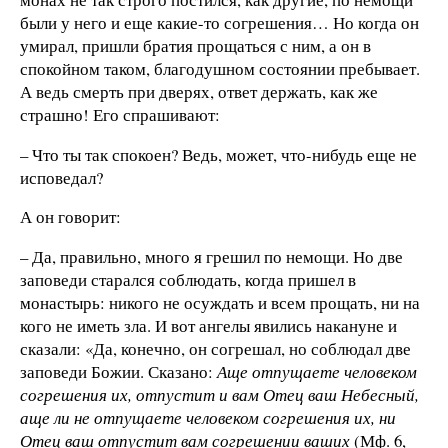
были у него и еще какие-то согрешения… Но когда он
умирал, пришли братия прощаться с ним, а он в
спокойном таком, благодушном состоянии пребывает.
А ведь смерть при дверях, ответ держать, как же
страшно! Его спрашивают:
– Что ты так спокоен? Ведь, может, что-нибудь еще не
исповедал?
А он говорит:
– Да, правильно, много я грешил по немощи. Но две
заповеди старался соблюдать, когда пришел в
монастырь: никого не осуждать и всем прощать, ни на
кого не иметь зла. И вот ангелы явились накануне и
сказали: «Да, конечно, он согрешал, но соблюдал две
заповеди Божии. Сказано:
Аще отпущаете человеком
согрешения их, отпустит и вам Отец ваш Небесный,
аще ли не отпущаете человеком согрешения их, ни
Отец ваш отпустит вам согрешении ваших
(Мф. 6,