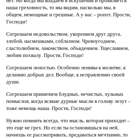
нет. Но когда мы впадаем в искушения и проявляется
наша греховность, то мы видим, насколько мы, в
общем, немощные и грешные. А у нас – ропот. Прости,
Господи!
Согрешаем недовольством, укорением друг друга,
злобой, насмешками, соблазном. Чревоугодием,
сластолюбием, лакомством, объядением. Тщеславием,
любим похвалу. Прости, Господи!
Согрешаем леностью. Особенно ленивы к молитве, к
деланию добрых дел. Вообще, к исправлению своей
души.
Согрешаем принятием блудных, нечистых, хульных
помыслов, когда всякие дурные мысли в голову лезут –
тоже немощь наша. Прости, Господи!
Нужно помнить всегда, что мысль, которая приходит –
это еще не грех. Но если ты остановишься на ней,
начнешь ее рассматривать, предаваться мечтанию, то