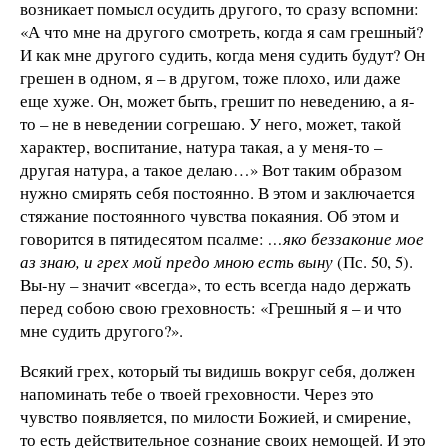
возникает помысл осудить другого, то сразу вспомни:
«А что мне на другого смотреть, когда я сам грешный?
И как мне другого судить, когда меня судить будут? Он
грешен в одном, я – в другом, тоже плохо, или даже
еще хуже. Он, может быть, грешит по неведению, а я-
то – не в неведении согрешаю. У него, может, такой
характер, воспитание, натура такая, а у меня-то –
другая натура, а такое делаю…» Вот таким образом
нужно смирять себя постоянно. В этом и заключается
стяжание постоянного чувства покаяния. Об этом и
говорится в пятидесятом псалме:
…яко беззаконие мое
аз знаю, и грех мой предо мною есть выну
(Пс. 50, 5).
Вы-ну – значит «всегда», то есть всегда надо держать
перед собою свою греховность: «Грешный я – и что
мне судить другого?».
Всякий грех, который ты видишь вокруг себя, должен
напоминать тебе о твоей греховности. Через это
чувство появляется, по милости Божией, и смирение,
то есть действительное сознание своих немощей. И это