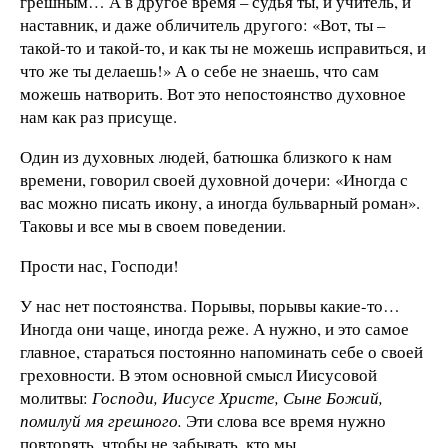
грешным… А в другое время – судья ты, и учитель, и
наставник, и даже обличитель другого: «Вот, ты –
такой-то и такой-то, и как ты не можешь исправиться, и
что же ты делаешь!» А о себе не знаешь, что сам
можешь натворить. Вот это непостоянство духовное
нам как раз присуще.
Один из духовных людей, батюшка близкого к нам
времени, говорил своей духовной дочери: «Иногда с
вас можно писать икону, а иногда бульварный роман».
Таковы и все мы в своем поведении.
Прости нас, Господи!
У нас нет постоянства. Порывы, порывы какие-то…
Иногда они чаще, иногда реже. А нужно, и это самое
главное, стараться постоянно напоминать себе о своей
греховности. В этом основной смысл Иисусовой
молитвы:
Господи, Иисусе Христе, Сыне Божий,
помилуй мя грешного.
Эти слова все время нужно
повторять, чтобы не забывать, кто мы.