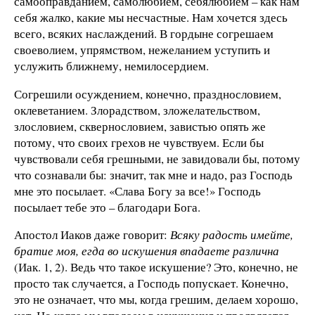
самооправданием, самолюбием, себялюбием – как нам
себя жалко, какие мы несчастные. Нам хочется здесь
всего, всяких наслаждений. В гордыне согрешаем
своеволием, упрямством, нежеланием уступить и
услужить ближнему, немилосердием.
Согрешили осуждением, конечно, праздносло­вием,
оклеветанием. Злорадством, зложелательством,
злословием, сквернословием, завистью опять же
потому, что своих грехов не чувствуем. Если бы
чувствовали себя грешными, не завидовали бы, потому
что сознавали бы: значит, так мне и надо, раз Господь
мне это посылает. «Слава Богу за все!» Господь
посылает тебе это – благодари Бога.
Апостол Иаков даже говорит:
Всяку радость имейте,
братие моя, егда во искушения впадаете различна
(Иак. 1, 2). Ведь что такое искушение? Это, конечно, не
просто так случается, а Господь попускает. Конечно,
это не означает, что мы, когда грешим, делаем хорошо,