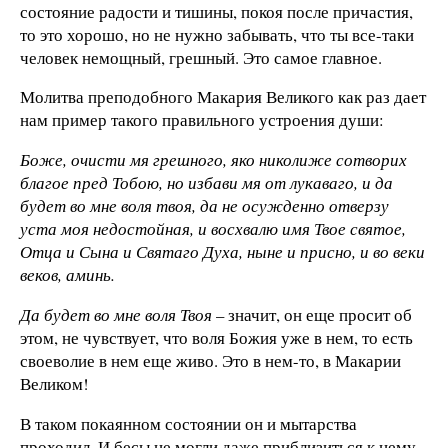
состояние радости и тишины, покоя после причастия,
то это хорошо, но не нужно забывать, что ты все-та­ки
человек немощный, грешный. Это самое главное.
Молитва преподобного Макария Великого как раз дает
нам пример такого правильного устроения души:
Боже, очисти мя грешного, яко николиже сотворих
благое пред Тобою, но избави мя от лукаваго, и да
будет во мне воля твоя, да не осужденно отверзу
уста моя недостойная, и восхвалю имя Твое святое,
Отца и Сына и Святаго Духа, ныне и присно, и во веки
веков, аминь.
Да будет во мне воля Твоя
– значит, он еще просит об
этом, не чувствует, что воля Божия уже в нем, то есть
своеволие в нем еще живо. Это в нем-то, в Макарии
Великом!
В таком покаянном состоянии он и мытарства
проходил. И бесы не могли даже приблизиться к нему.