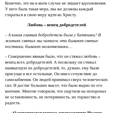
Конечно, это ни в коем случае не лишает вдохновения.
У него была такая мера, мы же должны каждый
стараться в свою меру идти ко Христу.
Любовь – венец добродетелей
– А какая главная добродетель была у батюшки? В
житиях святых мы читаем, что бывают святые
постники, бывают молитвенники…
– Совершенно явным было, что он стяжал любовь –
венец всех добродетелей. А поскольку он стяжал
наивысшую из добродетелей, то, думаю, ему были
присущи и все остальные. Он имел сочувствие до
самозабвения. Он людей принимал сверх человеческих
сил. И достиг больших высот, что было видно по его
кончине. Многие говорили, что ощутили на похоронах
не оставленность, не потерянность, но торжество и
радость.
«О новопреставленном архимандрите Иоанне