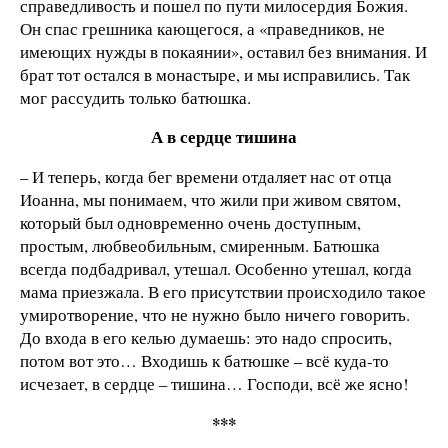
справедливость и пошел по пути милосердия Божия.
Он спас грешника кающегося, а «праведников, не
имеющих нужды в покаянии», оставил без внимания. И
брат тот остался в монастыре, и мы исправились. Так
мог рассудить только батюшка.
А в сердце тишина
– И теперь, когда бег времени отдаляет нас от отца
Иоанна, мы понимаем, что жили при живом святом,
который был одновременно очень доступным,
простым, любвеобильным, смиренным. Батюшка
всегда подбадривал, утешал. Особенно утешал, когда
мама приезжала. В его присутствии происходило такое
умиротворение, что не нужно было ничего говорить.
До входа в его келью думаешь: это надо спросить,
потом вот это… Входишь к батюшке – всё куда-то
исчезает, в сердце – тишина… Господи, всё же ясно!
***