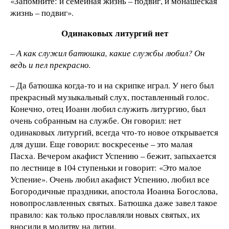
«Запомните: и семейная жизнь – подвиг, и монашеская
жизнь – подвиг».
Одинаковых литургий нет
– А как служил батюшка, какие службы любил? Он
ведь и пел прекрасно.
– Да батюшка когда-то и на скрипке играл. У него был
прекрасный музыкальный слух, поставленный голос.
Конечно, отец Иоанн любил служить литургию, был
очень собранным на службе. Он говорил: нет
одинаковых литургий, всегда что-то новое открывается
для души. Еще говорил: воскресенье – это малая
Пасха. Вечером акафист Успению – бежит, запыхается
по лестнице в 104 ступеньки и говорит: «Это малое
Успение». Очень любил акафист Успению, любил все
Богородичные праздники, апостола Иоанна Богослова,
новопрославленных святых. Батюшка даже завел такое
правило: как только прославляли новых святых, их
вносили в молитву на литии.