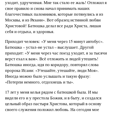
уходит, удрученная. Мне так стало ее жаль! Отложил я
свое правило и снова начал принимать наших
благочестивых паломников, которые потянулись и из
Москвы, и из Рязани». Вот образец истинной любви
Христовой! Батюшка делал все ради Христа, лишая
себя и отдыха, и здоровья.
Приходит человек: «У меня через 15 минут автобус».
Батюшка – устал–не устал – выслушает. Другой
приходит: «У меня через час поезд уходит, я за тысячи
верст ехал к вам». Всё отложить и людей утешить!
Батюшка иногда, идя по коридору, повторял слова
пророка Исаии: «Утешайте, утешайте, люди Моя».
Иногда можно было услышать и такую фразу:
«Потерпи немного, отдохнешь и ты».
17 лет у меня келья рядом с батюшкой была. И мы
видели его и у престола Божия, и в быту, и создался
цельный образ пастыря Христова, который в основу
своего служения положил любовь. На сегодня мое