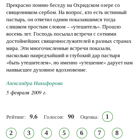
Прекрасно помню беседу на Охридском озере со
священником-сербом. На вопрос, кто есть истинный
пастырь, он ответил одним показавшимся тогда
слишком простым словом – «утешитель». Прошло
восемь лет. Господь посылал встречи с сотнями
достойнейших священнослужителей в разных странах
мира. Эти многочисленные встречи показали,
насколько наиредчайший и глубокий дар пастыря
«быть утешителем», но именно «утешение» дарует нам
наивысшее духовное вдохновение.
Александра Никифорова
5 февраля 2009 г.
9.6
90
1
Рейтинг:
Голосов:
Оценка:
2
3
4
5
6
7
8