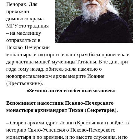
Печорах. Для
прихожан
домового храма
МГУ это традиция
– на масленицу
отправляться в
Псково-Печерский
монастырь, из которого в наш храм была принесена в
дар частица мощей мученицы Татианы. В те дни, три
года тому назад, обитель жила памятью о
новопреставленном архимандрите Иоанне
(Крестьянкине).
«Земной ангел и небесный человек»
Вспоминает наместник Псково-Печерского
монастыря архимандрит Тихон (Секретарёв).
– Старец архимандрит Иоанн (Крестьянкин) войдет в
историю Свято-Успенского Псково-Печерского
монастыря и по времени, и по высоте служения, и по