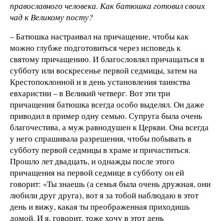
православного человека. Как батюшка готовил своих
чад к Великому посту?
– Батюшка настраивал на причащение, чтобы как
можно глубже подготовиться через исповедь к
святому причащению. И благословлял причащаться в
субботу или воскресенье первой седмицы, затем на
Крестопоклонной и в день установления таинства
евхаристии – в Великий четверг. Вот эти три
причащения батюшка всегда особо выделял. Он даже
приводил в пример одну семью. Супруга была очень
благочестива, а муж равнодушен к Церкви. Она всегда
у него спрашивала разрешения, чтобы побывать в
субботу первой седмицы в храме и причаститься.
Прошло лет двадцать, и однажды после этого
причащения на первой седмице в субботу он ей
говорит: «Ты знаешь (а семья была очень дружная, они
любили друг друга), вот я за тобой наблюдаю в этот
день и вижу, какая ты преображенная приходишь
домой. И я, говорит, тоже хочу в этот день