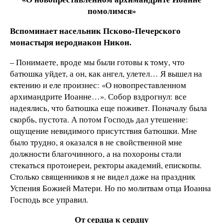
помолимся»
Вспоминает насельник Псково-Печерского
монастыря иеродиакон Никон.
– Понимаете, вроде мы были готовы к тому, что
батюшка уйдет, а он, как ангел, улетел… Я вышел на
ектению и еле произнес: «О новопреставленном
архимандрите Иоанне…». Собор вздрогнул: все
надеялись, что батюшка еще поживет. Поначалу была
скорбь, пустота. А потом Господь дал утешение:
ощущение невидимого присутствия батюшки. Мне
было трудно, я оказался в не свойственной мне
должности благочинного, а на похороны стали
стекаться протоиереи, ректоры академий, епископы.
Столько священников я не видел даже на праздник
Успения Божией Матери. Но по молитвам отца Иоанна
Господь все управил.
От сердца к сердцу