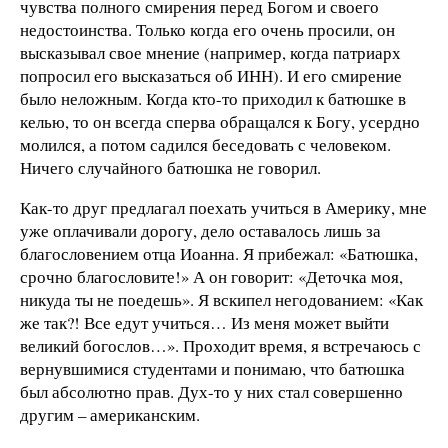
чувства полного смирения перед Богом и своего
недостоинства. Только когда его очень просили, он
высказывал свое мнение (например, когда патриарх
попросил его высказаться об ИНН). И его смирение
было неложным. Когда кто-то приходил к батюшке в
келью, то он всегда сперва обращался к Богу, усердно
молился, а потом садился беседовать с человеком.
Ничего случайного батюшка не говорил.
Как-то друг предлагал поехать учиться в Америку, мне
уже оплачивали дорогу, дело оставалось лишь за
благословением отца Иоанна. Я прибежал: «Батюшка,
срочно благословите!» А он говорит: «Деточка моя,
никуда ты не поедешь». Я вскипел негодованием: «Как
же так?! Все едут учиться… Из меня может выйти
великий богослов…». Проходит время, я встречаюсь с
вернувшимися студентами и понимаю, что батюшка
был абсолютно прав. Дух-то у них стал совершенно
другим – американским.