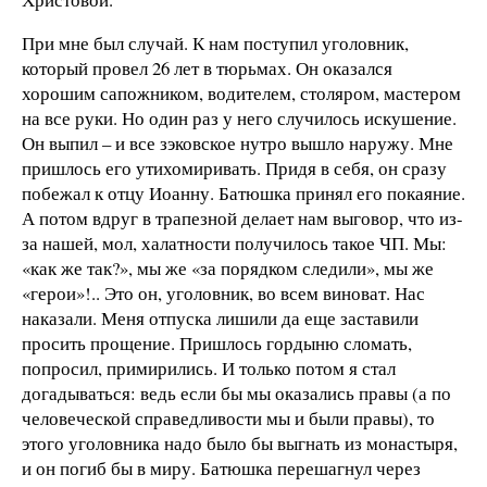
При мне был случай. К нам поступил уголовник,
который провел 26 лет в тюрьмах. Он оказался
хорошим сапожником, водителем, столяром, мастером
на все руки. Но один раз у него случилось искушение.
Он выпил – и все зэковское нутро вышло наружу. Мне
пришлось его утихомиривать. Придя в себя, он сразу
побежал к отцу Иоанну. Батюшка принял его покаяние.
А потом вдруг в трапезной делает нам выговор, что из-
за нашей, мол, халатности получилось такое ЧП. Мы:
«как же так?», мы же «за порядком следили», мы же
«герои»!.. Это он, уголовник, во всем виноват. Нас
наказали. Меня отпуска лишили да еще заставили
просить прощение. Пришлось гордыню сломать,
попросил, примирились. И только потом я стал
догадываться: ведь если бы мы оказались правы (а по
человеческой справедливости мы и были правы), то
этого уголовника надо было бы выгнать из монастыря,
и он погиб бы в миру. Батюшка перешагнул через