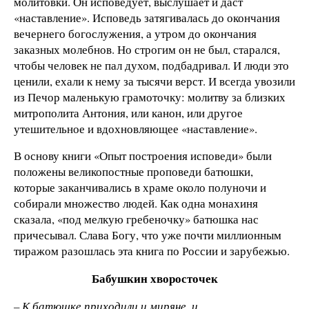
молитовки. Он исповедует, выслушает и даст
«наставление». Исповедь затягивалась до окончания
вечернего богослужения, а утром до окончания
заказных молебнов. Но строгим он не был, старался,
чтобы человек не пал духом, подбадривал. И люди это
ценили, ехали к нему за тысячи верст. И всегда увозили
из Печор маленькую грамоточку: молитву за близких
митрополита Антония, или канон, или другое
утешительное и вдохновляющее «наставление».
В основу книги «Опыт построения исповеди» были
положены великопостные проповеди батюшки,
которые заканчивались в храме около полуночи и
собирали множество людей. Как одна монахиня
сказала, «под мелкую гребеночку» батюшка нас
причесывал. Слава Богу, что уже почти миллионным
тиражом разошлась эта книга по России и зарубежью.
Бабушкин хворосточек
– К батюшке приходили и миряне, и