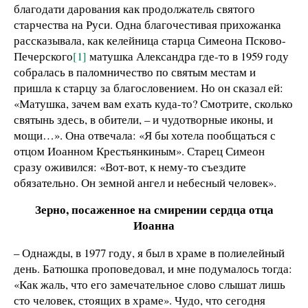
благодати дарования как продолжатель святого
старчества на Руси. Одна благочестивая прихожанка
рассказывала, как келейница старца Симеона Псково-
Печерского
[1]
матушка Александра где-то в 1959 году
собралась в паломничество по святым местам и
пришла к старцу за благословением. Но он сказал ей:
«Матушка, зачем вам ехать куда-то? Смотрите, сколько
святынь здесь, в обители, – и чудотворные иконы, и
мощи…». Она отвечала: «Я бы хотела пообщаться с
отцом Иоанном Крестьянкиным». Старец Симеон
сразу оживился: «Вот-вот, к нему-то съездите
обязательно. Он земной ангел и небесный человек».
Зерно, посаженное на смирении сердца отца
Иоанна
– Однажды, в 1977 году, я был в храме в полиелейный
день. Батюшка проповедовал, и мне подумалось тогда:
«Как жаль, что его замечательное слово слышат лишь
сто человек, стоящих в храме». Чудо, что сегодня