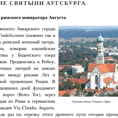
ИЕ СВЯТЫНИ АУГСБУРГА
ь римского императора Августа
енного баварского города
indelicorum (названо так в
к римский военный лагерь.
та, покорив альпийские
твы у Боденского озера
ков. Продвигаясь к Рейну,
енных лагерей на землях
ине между реками Лех и
ской провинции Реция. В
одняшних дней фундамент
ворот (Rotes Tor), через
щая из Рима в германские
Базилика святых Ульрика и Афры
Как найти своё место в жизни
вдия Via Claudia Augusta.
Кирилл Мурышев
ак раз по отрезку этого древнего пути сегодня прохо