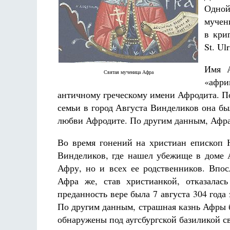
Одной
мучени
в кри
St. Ulr
Имя А
Святая мученица Афра
«афри
античному греческому имени Афродита. По
семьи в город Августа Винделиков она б
любви Афродите. По другим данным, Афра
Во время гонений на христиан епископ 
Винделиков, где нашел убежище в доме 
Афру, но и всех ее родственников. Впос
Афра же, став христианкой, отказалас
преданность вере была 7 августа 304 год
По другим данным, страшная казнь Афры 
обнаружены под аугсбургской базиликой с