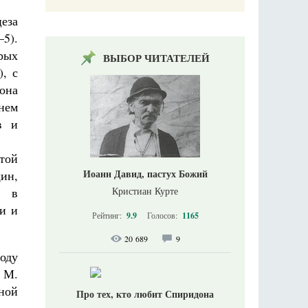
еза
–5).
рых
ВЫБОР ЧИТАТЕЛЕЙ
, с
она
енем
в и
той
Иоанн Давид, пастух Божий
ин,
Кристиан Курте
, в
и и
Рейтинг:
9.9
Голосов:
1165
20 689
9
оду
 М.
ной
Про тех, кто любит Спиридона