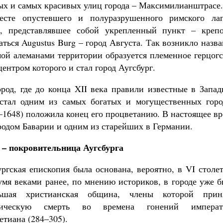
ых и самых красивых улиц города – Максимилианштрасе.
есте опустевшего и полуразрушенного римского лаг
па, представлявшее собой укрепленный пункт – крепо
аться Augustus Burg – город Августа. Так возникло назв
емой алеманами территории образуется племенное герцог
нтром которого и стал город Аугсбург.
Великомученик Георгий Победоносец. Н
святого
Роман Котов
род, где до конца XII века правили известные в Запад
 стал одним из самых богатых и могущественных горо
–1648) положила конец его процветанию. В настоящее в
ородом Баварии и одним из старейших в Германии.
 – покровительница Аугсбурга
ургская епископия была основана, вероятно, в VI столе
умя веками ранее, по мнению историков, в городе уже 
льшая христианская община, члены которой прин
ническую смерть во времена гонений императ
етиана (284–305).