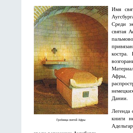
Имя свя
Аугсбург
Среди э
святая А
пальмов
привязан
костра.
возгоран
Материал
Афры, 
распрос
немецких
Дании.
Легенда 
книги н
Гробница святой Афры
Адельгар