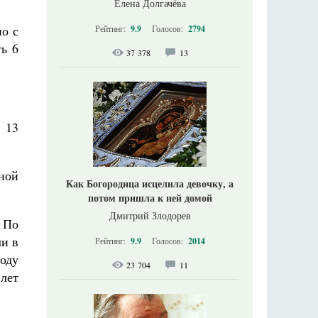
Елена Долгачёва
но с
Рейтинг:
9.9
Голосов:
2794
ть 6
37 378
13
 13
ной
Как Богородица исцелила девочку, а
потом пришла к ней домой
Дмитрий Злодорев
 По
и в
Рейтинг:
9.9
Голосов:
2014
году
23 704
11
лет