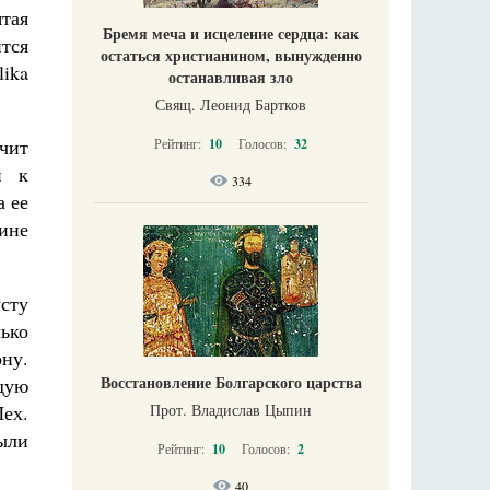
тая
Бремя меча и исцеление сердца: как
ится
остаться христианином, вынужденно
lika
останавливая зло
Свящ. Леонид Бартков
чит
Рейтинг:
10
Голосов:
32
и к
334
а ее
ине
сту
ько
ону.
Восстановление Болгарского царства
дую
Прот. Владислав Цыпин
Лех.
ыли
Рейтинг:
10
Голосов:
2
40