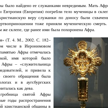
ры было найдено ее служанками невредимым. Мать Афр
и Евтропия (Евпрепия) погребли тело мученицы в склеп
 христианскую веру служанки по доносу были схвачен
жертвоприношении тоже приняли мученическую смерть.
м же склепе, где ранее ими была похоронена Афра.
 (Т. 4. М., 2002. С. 182–
том числе в Иеронимовом
с памятью Афры отмечалась
ской, имя которой было
е Афры – «служительница
едователей, и привела к
 своего обращения была
логах и в аугсбургских
читалась как дева.
 гробница святой Афры
вые годы распространения
ой христианской общины в