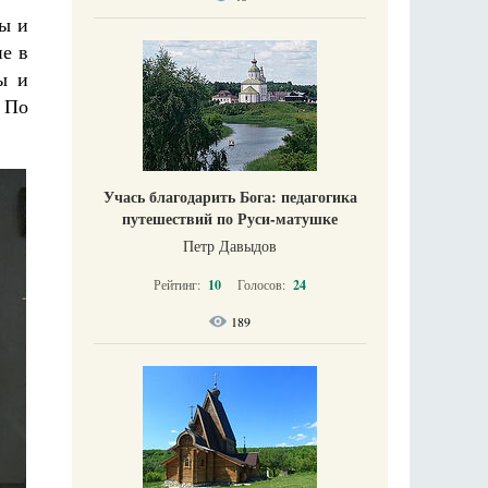
ы и
е в
ы и
 По
Учась благодарить Бога: педагогика
путешествий по Руси-матушке
Петр Давыдов
Рейтинг:
10
Голосов:
24
189