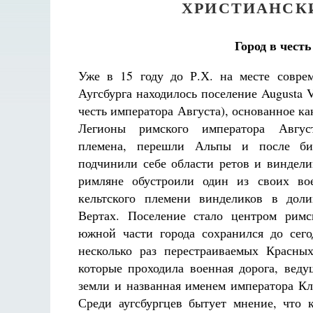
ХРИСТИАНСК
Город в чест
Уже в 15 году до Р.Х. на месте соврем
Аугсбурга находилось поселение
Augusta V
честь императора Августа), основанное ка
Легионы римского императора Авгус
племена, перешли Альпы и после би
подчинили себе области ретов и виндели
римляне обустроили один из своих во
кельтского племени винделиков в дол
Вертах. Поселение стало центром рим
южной части города сохранился до сег
несколько раз перестраиваемых Красных 
которые проходила военная дорога, веду
земли и названная именем императора Кла
Среди аугсбургцев бытует мнение, что к