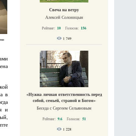
Свеча на ветру
Алексей Солоницын
Рейтинг:
10
Голосов:
156
1 749
ени
ами
ена
кой
а в
«Нужна личная ответственность перед
собой, семьей, страной и Богом»
огда
Беседа с Сергеем Сельяновым
я и
ый,
Рейтинг:
9.6
Голосов:
51
ипте
1 228