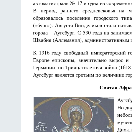
автомагистраль № 17 и одна из современн
В период раннего средневековья на м
образовалось поселение городского ти
(«бург»). Августа Винделиков стала назыв
города – Аугсбург. С 530 года на занима
Швабия (Аллемания), административным це
Разлуки не будет
Фредерика де Грааф
К 1316 году свободный императорский го
Европе епископы, значительно вырос и
Германии, но Тридцатилетняя война (1618
Аугсбург является третьим по величине г
Святая Афра
Аугсб
Но дв
небо
муче
Диокл