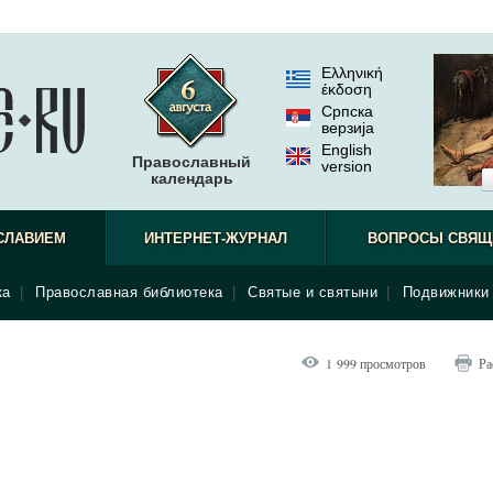
Ελληνική
έκδοση
Српска
верзиjа
English
Православный
version
календарь
СЛАВИЕМ
ИНТЕРНЕТ-ЖУРНАЛ
ВОПРОСЫ СВЯЩ
ка
|
Православная библиотека
|
Святые и святыни
|
Подвижники 
1 999 просмотров
Ра