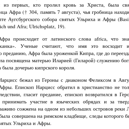
 из первых, кто пролил кровь за Христа, была свя
ца Афра († 304, память 7 августа), чья гробница наход
пте Аугсбургского собора святых Ульриха и Афры (Basi
ich und Afra; Ulrichsplatz, 19).
фра происходит от латинского слова africa, что зна
канка». Ученые считают, что имя это восходит 
 преданию, Афра была уроженкой Кипра, где до переезд
ыла посвящена матерью Иларией (Гиларой) служению бог
 была дочерью кипрского короля.
Нарцисс бежал из Героны с диаконом Феликсом в Авгу
Афры. Епископ Нарцисс обратил в христианство не тол
ледствии, гласит предание, епископ возвратился в Гер
ь принимать участие в языческих обрядах и за твер
а заживо сожжена на одном из небольших островов реки 
была совершена на римском кладбище, следы которого б
вятых Ульриха и Афры.