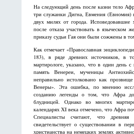
На следующий день после казни тело Аф
три служанки Дигна, Евмения (Евномия) 
двух милях от города. Исповедовавшие
после отказа участвовать в языческом 
приказу судьи Гая они были сожжены в то
Как отмечает «Православная энциклопедия»
183), в ряде древних источников, в 
мартирологе, указано, что в один день 
память Венереи, мученицы Антиохий
неправильно истолковано как прозвищ
Венеры». Эта ошибка, по мнению иссл
созданию легенды о том, что Афра до
блудницей. Однако во многих мартиро
календарях XI века отмечено, что Афра по
Специалисты считают, что древняя
свидетельствует о существовании в пер
христианства на немецких землях активн