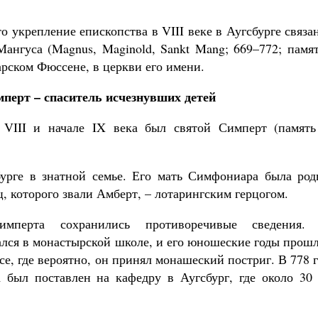
о укрепление епископства в VIII веке в Аугсбурге связа
Мангуса (Magnus, Maginold, Sankt Mang; 669–772; памя
арском Фюссене, в церкви его имени.
перт – спаситель исчезнувших детей
 VIII и начале IX века был святой Симперт (память
бурге в знатной семье. Его мать Симфониара была род
ц, которого звали Амберт, – лотарингским герцогом.
перта сохранились противоречивые сведения.
лся в монастырской школе, и его юношеские годы прошл
е, где вероятно, он принял монашеский постриг. В 778 
 был поставлен на кафедру в Аугсбург, где около 30 