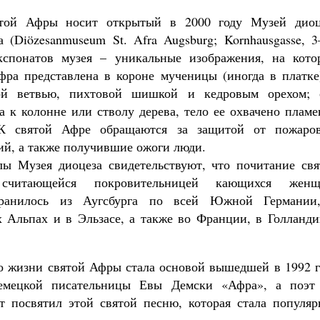
той Афры носит открытый в 2000 году Музей диоц
а (Diözesanmuseum St. Afra Augsburg; Kornhausgasse, 3
кспонатов музея – уникальные изображения, на кото
фра представлена в короне мученицы (иногда в платке)
ой ветвью, пихтовой шишкой и кедровым орехом; 
а к колонне или стволу дерева, тело ее охвачено плам
 К святой Афре обращаются за защитой от пожаро
ий, а также получившие ожоги люди.
ы Музея диоцеза свидетельствуют, что почитание свя
считающейся покровительницей кающихся женщ
транилось из Аугсбурга по всей Южной Германии
 Альпах и в Эльзасе, а также во Франции, в Голланди
о жизни святой Афры стала основой вышедшей в 1992 г
емецкой писательницы Евы Демски «Афра», а поэт
т посвятил этой святой песню, которая стала популяр