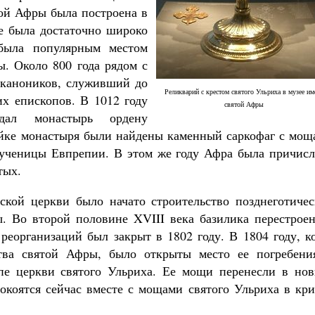
той Афры была построена в
ре была достаточно широко
 была популярным местом
. Около 800 года рядом с
 каноников, служивший до
Реликварий с крестом святого Ульриха в музее им
их епископов. В 1012 году
святой Афры
едал монастырь ордену
ойке монастыря были найдены каменный саркофаг с мощ
ученицы Евпрепии. В этом же году Афра была причисл
тых.
ской церкви было начато строительство позднеготичес
. Во второй половине XVIII века базилика перестроен
реорганизаций был закрыт в 1802 году. В 1804 году, к
ства святой Афры, было открыты место ее погребени
пе церкви святого Ульриха. Ее мощи перенесли в нов
покоятся сейчас вместе с мощами святого Ульриха в кр