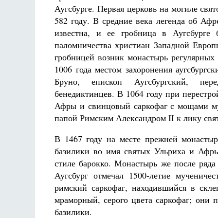
Аугсбурге. Первая церковь на могиле свя
582 году. В средние века легенда об Аф
известна, и ее гробница в Аугсбурге
паломничества христиан Западной Европы
гробницей возник монастырь регулярных
1006 года местом захоронения аугсбургск
Бруно, епископ Аугсбургский, пер
бенедиктинцев. В 1064 году при перестр
Афры и свинцовый саркофаг с мощами м
папой Римским Александром II к лику свя
В 1467 году на месте прежней монастыр
базилики во имя святых Ульриха и Афры
стиле барокко. Монастырь же после ряда 
Аугсбург отмечал 1500-летие мучениче
римский саркофаг, находившийся в скле
мраморный, серого цвета саркофаг; они 
базилики.