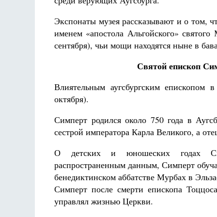
среди верующих Аугсбурга.
Экспонаты музея рассказывают и о том, чт
именем «апостола Альгойского» святого 
сентября), чьи мощи находятся ныне в бав
Святой епископ Сим
Влиятельным аугсбургским епископом в
октября).
Симперт родился около 750 года в Аугс
сестрой императора Карла Великого, а оте
О детских и юношеских годах Сим
распространенным данным, Симперт обуча
бенедиктинском аббатстве Мурбах в Эльзас
Симперт после смерти епископа Тоццоса
управлял жизнью Церкви.