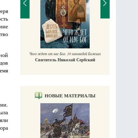
еря
сть
ание
П
ство
Е
аучись у
Чего ждет от нас Бог. 10 заповедей Божиих
ной
Святитель Николай Сербский
дов
ремя
НОВЫЕ МАТЕРИАЛЫ
тии.
была
яли
ора