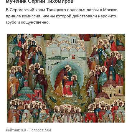
мученик Сергий Тихомиров
В Сергиевский храм Троицкого подворья лавры в Москве
пришла комиссия, члены которой действовали нарочито
грубо и кощунственно.
Рейтинг:
9.9
Голосов:
504