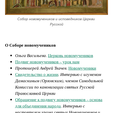
Собор новомучеников и исповедников Церкви 
Русской
О Соборе новомучеников
Ольга Васильева
.
Церковь новомучеников
Подвиг новомучеников – урок нам
Протоиерей Андрей Ткачев
.
Новомученики
Свидетельство о жизни
.
Интервью с игуменом
Дамаскиным (Орловским), членом Синодальной
Комиссии по канонизации святых Русской
Православной Церкви
Обращение к подвигу новомучеников – основа
для объединения народа
.
Интервью с
настоятелем храма святых Новомучеников и