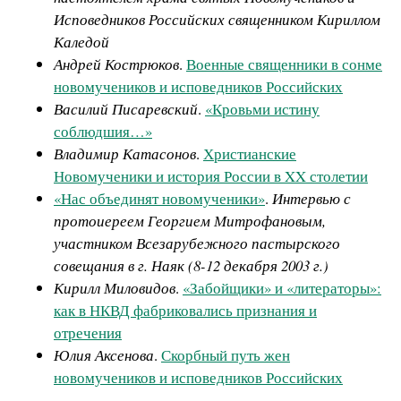
Исповедников Российских священником Кириллом
Каледой
Андрей Кострюков
.
Военные священники в сонме
новомучеников и исповедников Российских
Василий Писаревский
.
«Кровьми истину
соблюдшия…»
Владимир Катасонов
.
Христианские
Новомученики и история России в XX столетии
«Нас объединят новомученики»
.
Интервью с
протоиереем Георгием Митрофановым,
участником Всезарубежного пастырского
совещания в г. Наяк (8-12 декабря 2003 г.)
Кирилл Миловидов
.
«Забойщики» и «литераторы»:
как в НКВД фабриковались признания и
отречения
Юлия Аксенова
.
Скорбный путь жен
новомучеников и исповедников Российских