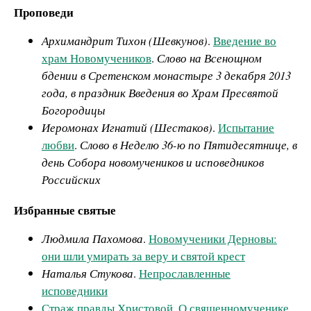
Проповеди
Архимандрит Тихон (Шевкунов)
.
Введение во
храм Новомучеников
.
Слово на Всенощном
бдении в Сретенском монастыре 3 декабря 2013
года, в праздник Введения во Храм Пресвятой
Богородицы
Иеромонах Игнатий (Шестаков)
.
Испытание
любви
.
Слово в Неделю 36-ю по Пятидесятнице, в
день Собора новомучеников и исповедников
Российских
Избранные святые
Людмила Пахомова
.
Новомученики Дерновы:
они шли умирать за веру и святой крест
Наталья Стукова
.
Непрославленные
исповедники
Страж правды Христовой. О священномученике