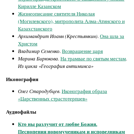
Кирилле Казанском
Жизнеописание святителя Николая
(Могилевского), митрополита Алма-Атинского и
Казахстанского
Архимандрит Иоанн (Крестьянкин)
.
Она шла за
Христом
Владимир Семенко
.
Возвращение царя
Марина Бирюкова
.
На трамвае по святым местам
.
Из цикла «География антиминса»
Иконография
Олег Стародубцев
.
Иконография образа
«Царственных страстотерпцев»
Аудиофайлы
Кто ны разлучит от любве Божия.
Песнопения новомученикам и исповедникам