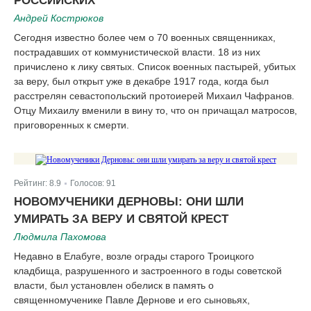
РОССИЙСКИХ
Андрей Кострюков
Сегодня известно более чем о 70 военных священниках,
пострадавших от коммунистической власти. 18 из них
причислено к лику святых. Список военных пастырей, убитых
за веру, был открыт уже в декабре 1917 года, когда был
расстрелян севастопольский протоиерей Михаил Чафранов.
Отцу Михаилу вменили в вину то, что он причащал матросов,
приговоренных к смерти.
Рейтинг:
8.9
Голосов:
91
|
НОВОМУЧЕНИКИ ДЕРНОВЫ: ОНИ ШЛИ
УМИРАТЬ ЗА ВЕРУ И СВЯТОЙ КРЕСТ
Людмила Пахомова
Недавно в Елабуге, возле ограды старого Троицкого
кладбища, разрушенного и застроенного в годы советской
власти, был установлен обелиск в память о
священномученике Павле Дернове и его сыновьях,