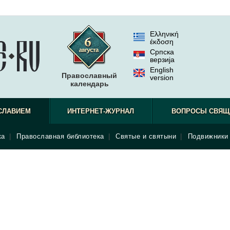
Ελληνική
έκδοση
Српска
верзиjа
English
Православный
version
календарь
СЛАВИЕМ
ИНТЕРНЕТ-ЖУРНАЛ
ВОПРОСЫ СВЯЩ
ка
|
Православная библиотека
|
Святые и святыни
|
Подвижники 