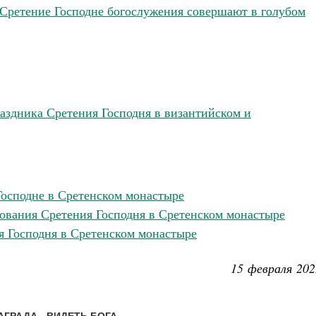
Сретение Господне богослужения совершают в голубом
аздника Сретения Господня в византийском и
Господне в Сретенском монастыре
нования Сретения Господня в Сретенском монастыре
я Господня в Сретенском монастыре
15 февраля 202