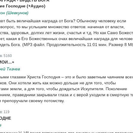
ГРАДА - ВИДЕТЬ БОГА
ие Господне (+Аудио)
он (Шевкунов)
ет быть величайшая награда от Бога? Обычному человеку если
 вопрос, то мы услышим множество ответов: начиная от власти,
ства, здоровья, долгих лет жизни, счастья и т.д. Но как Само Божест
ет, какая в Его Божественных очах величайшая награда для челове
идеть Бога. (MP3 файл. Продолжительность 11:01 мин. Размер 8 M
в:
5160
 МОИ…»
ей Ткачев
ными глазами Христа Господня – это и было заветным чаянием все
ов. Они хотели жить как можно дольше не для того, чтобы
гами земли, а для того, чтобы дождаться Искупителя. Поколение
нием, праведники закрывали глаза и с верой уходили в смертную т
 препоручали своему потомству.
в:
119
ОДНЕ
в