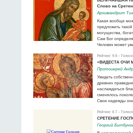
ВЕЛИЧАЙШАЯ НА
Слово на Сретен
Архимандрит Тих
Какая вообще мож
предложить такой
могущества, богат
Сам Бог определя
Человек может ув
Рейтинг:
9.9
Голосо
|
«ВИДЕСТА ОЧИ
Протоиерей Андр
Увидеть собствен
древних праведник
наслаждаться бла
сменялось поколе
Свои надежды они
Рейтинг:
8.7
Голосо
|
СРЕТЕНИЕ ГОСП
Георгий Битбуно