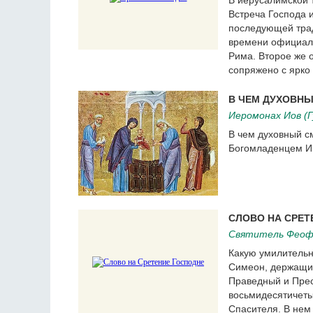
В иерусалимской 
Встреча Господа 
последующей трад
времени официаль
Рима. Второе же 
сопряжено с ярко
В ЧЕМ ДУХОВНЫ
Иеромонах Иов (Г
В чем духовный с
Богомладенцем Ии
СЛОВО НА СРЕТ
Святитель Феоф
Какую умилительн
Симеон, держащий
Праведный и Прес
восьмидесятичеты
Спасителя. В нем