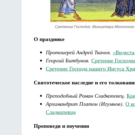
Сретение Господне. Миниатюра Менология Вас
О празднике
Протоиерей Андрей Ткачев.
«Видест
Георгий Битбунов.
Сретение Господн
Сретение Господа нашего Иисуса Хри
Святотеческое наследие и его толковани
Преподобный Роман Сладкопевец
.
Кон
Архимандрит Платон (Игумнов)
.
О к
Сладкопевце
Проповеди и поучения