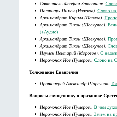
Святитель Феофан Затворник.
Слово
Патриарх Пимен (Извеков).
Cлово на
Архимандрит Кирилл (Павлов).
Пропо
Архимандрит Тихон (Шевкунов)
.
Вели
(+Аудио)
Архимандрит Тихон (Шевкунов).
Проп
Архимандрит Тихон (Шевкунов).
Слов
Игумен Нектарий (Морозов)
.
С надеж
Иеромонах Иов (Гумеров).
Слово на С
Толкование Евангелия
Протоиерей Александр Шаргунов.
То
Вопросы священнику о празднике Срете
Иеромонах Иов (Гумеров).
В чем духо
Иеромонах Иов (Гумеров).
Зачем на п