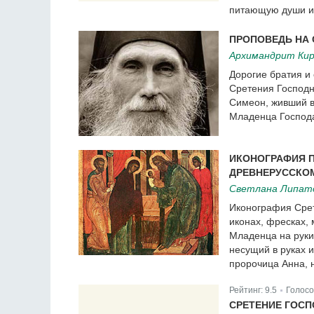
питающую души их
ПРОПОВЕДЬ НА 
Архимандрит Кир
Дорогие братия и
Сретения Господн
Симеон, живший в
Младенца Господа
ИКОНОГРАФИЯ П
ДРЕВНЕРУССКО
Светлана Липат
Иконография Срет
иконах, фресках,
Младенца на руки
несущий в руках и
пророчица Анна, 
Рейтинг:
9.5
Голосо
|
СРЕТЕНИЕ ГОСП