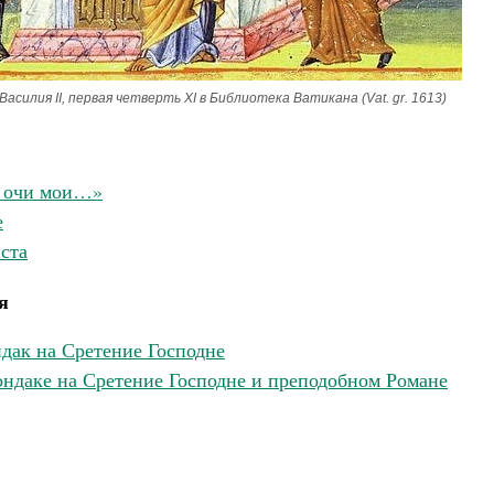
илия II, первая четверть XI в Библиотека Ватикана (Vat. gr. 1613)
а очи мои…»
е
ста
я
дак на Сретение Господне
ондаке на Сретение Господне и преподобном Романе