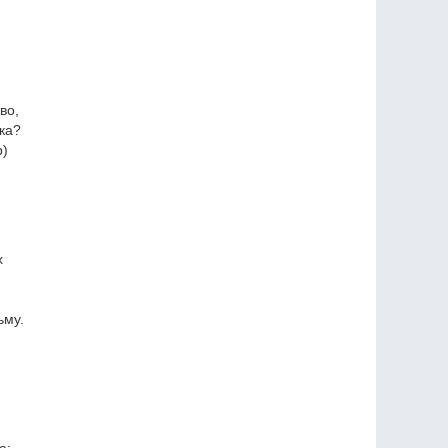
во,
ка?
b)
х
ьму.