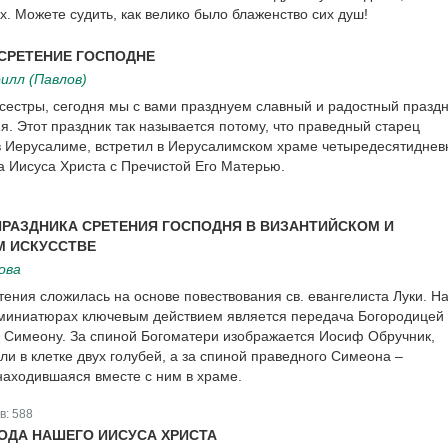
. Можете судить, как велико было блаженство сих душ!
СРЕТЕНИЕ ГОСПОДНЕ
илл (Павлов)
 сестры, сегодня мы с вами празднуем славный и радостный празд
я. Этот праздник так называется потому, что праведный старец
 Иерусалиме, встретил в Иерусалимском храме четыредесятиднев
 Иисуса Христа с Пречистой Его Матерью.
РАЗДНИКА СРЕТЕНИЯ ГОСПОДНЯ В ВИЗАНТИЙСКОМ И
М ИСКУССТВЕ
ова
ения сложилась на основе повествования св. евангелиста Луки. Н
 миниатюрах ключевым действием является передача Богородицей
 Симеону. За спиной Богоматери изображается Иосиф Обручник,
ли в клетке двух голубей, а за спиной праведного Симеона –
находившаяся вместе с ним в храме.
в:
588
ОДА НАШЕГО ИИСУСА ХРИСТА