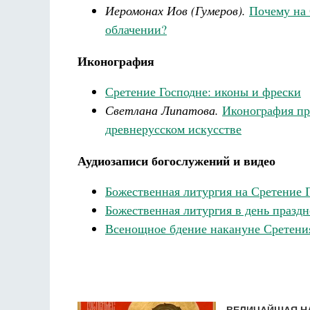
Иеромонах Иов (Гумеров).
Почему на 
облачении?
Иконография
Сретение Господне: иконы и фрески
Светлана Липатова.
Иконография пр
древнерусском искусстве
Аудиозаписи богослужений и видео
Божественная литургия на Сретение 
Божественная литургия в день празд
Всенощное бдение накануне Сретени