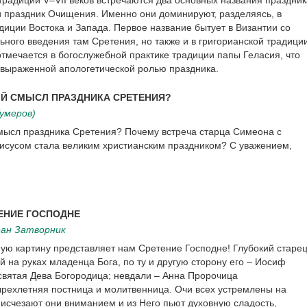
традиции V–VII веков встречаются два основных названия праздник
и праздник Очищения. Именно они доминируют, разделяясь, в
иции Востока и Запада. Первое название бытует в Византии со
ного введения там Сретения, но также и в григорианской традици
отмечается в богослужебной практике традиции папы Геласия, что
 выраженной апологетической ролью праздника.
Й СМЫСЛ ПРАЗДНИКА СРЕТЕНИЯ?
умеров)
мысл праздника Сретения? Почему встреча старца Симеона с
сусом стала великим христианским праздником? С уважением,
ЕНИЕ ГОСПОДНЕ
ан Затворник
ую картину представляет нам Сретение Господне! Глубокий старе
 на руках младенца Бога, по ту и другую сторону его – Иосиф
вятая Дева Богородица; невдали – Анна Пророчица
рехлетняя постница и молитвенница. Очи всех устремлены на
 исчезают они вниманием и из Него пьют духовную сладость,