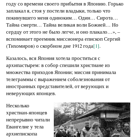
году со времени своего прибытия в Японию. Горько
заплакал я, стоя у постели владыки, только что
покинувшего меня одиноким… Один… Сирота…
Тайна смерти… Тайна великая воли Божией… Но
сердцу от этого не было легче, и оно плакало…», –
вспоминает преемник миссионера епископ Сергий
(Тихомиров) о скорбном дне 1912 года
[1]
.
Казалось, вся Япония хотела проститься с
архипастырем: в собор спешили христиане из
множества приходов Японии; миссия принимала
телеграммы с выражением соболезнования от
иностранных представителей, от верующих и
неверующих японцев.
Несколько
христиан-японцев
непрерывно читали
Евангелие у тела
архиепископа