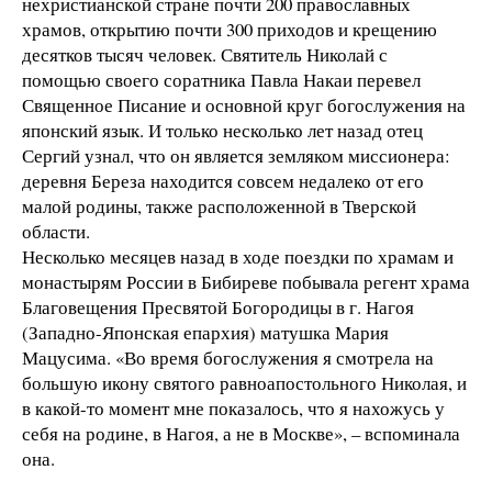
нехристианской стране почти 200 православных
храмов, открытию почти 300 приходов и крещению
десятков тысяч человек. Святитель Николай с
помощью своего соратника Павла Накаи перевел
Священное Писание и основной круг богослужения на
японский язык. И только несколько лет назад отец
Сергий узнал, что он является земляком миссионера:
деревня Береза находится совсем недалеко от его
малой родины, также расположенной в Тверской
области.
Несколько месяцев назад в ходе поездки по храмам и
монастырям России в Бибиреве побывала регент храма
Благовещения Пресвятой Богородицы в г. Нагоя
(Западно-Японская епархия) матушка Мария
Мацусима. «Во время богослужения я смотрела на
большую икону святого равноапостольного Николая, и
в какой-то момент мне показалось, что я нахожусь у
себя на родине, в Нагоя, а не в Москве», – вспоминала
она.