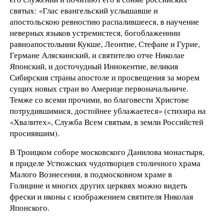
святых: «Глас евангельский услышавше и
апостольскою ревностию распалившееся, в научение
неверных языков устремистеся, богоблаженнии
равноапостольнии Кукше, Леонтие, Стефане и Гурие,
Германе Аляскинский, и святителю отче Николае
Японский, и досточудный Иннокентие, великия
Сибирския страны апостоле и просвещения за морем
сущих новых стран во Америце первоначальниче.
Темже со всеми прочими, во благовести Христове
потрудившимися, достойнее ублажаетеся» (стихира на
«Хвалитех», Служба Всем святым, в земли Российстей
просиявшим).
В Троицком соборе московского Данилова монастыря,
в приделе Устюжских чудотворцев столичного храма
Малого Вознесения, в подмосковном храме в
Голицине и многих других церквях можно видеть
фрески и иконы с изображением святителя Николая
Японского.