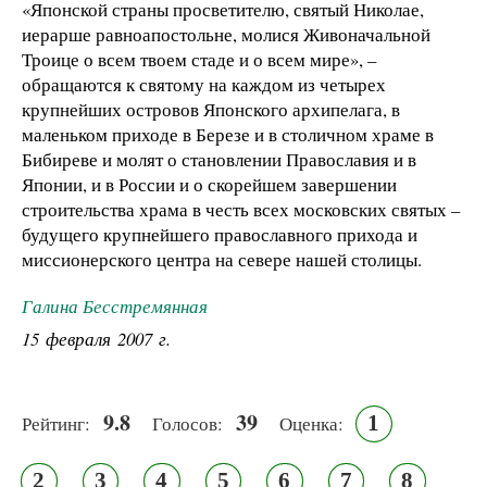
«Японской страны просветителю, святый Николае,
иерарше равноапостольне, молися Живоначальной
Троице о всем твоем стаде и о всем мире», –
обращаются к святому на каждом из четырех
крупнейших островов Японского архипелага, в
маленьком приходе в Березе и в столичном храме в
Бибиреве и молят о становлении Православия и в
Японии, и в России и о скорейшем завершении
строительства храма в честь всех московских святых –
будущего крупнейшего православного прихода и
миссионерского центра на севере нашей столицы.
Галина Бесстремянная
15 февраля 2007 г.
9.8
39
1
Рейтинг:
Голосов:
Оценка:
2
3
4
5
6
7
8