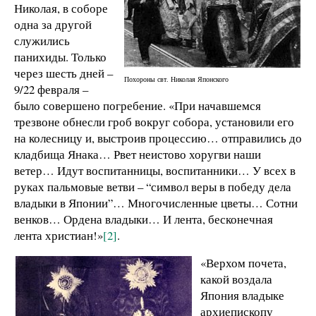
Николая, в соборе
одна за другой
служились
панихиды. Только
через шесть дней –
Похороны свт. Николая Японского
9/22 февраля –
было совершено погребение. «При начавшемся
трезвоне обнесли гроб вокруг собора, установили его
на колесницу и, выстроив процессию… отправились до
кладбища Янака… Рвет неистово хоругви наши
ветер… Идут воспитанницы, воспитанники… У всех в
руках пальмовые ветви – “символ веры в победу дела
владыки в Японии”… Многочисленные цветы… Сотни
венков… Ордена владыки… И лента, бесконечная
лента христиан!»
[2]
.
«Верхом почета,
какой воздала
Япония владыке
архиепископу