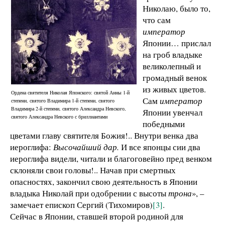
Николаю, было то,
что сам
император
Японии… прислал
на гроб владыке
великолепный и
громадный венок
из живых цветов.
Ордена святителя Николая Японского: святой Анны 1-й
Сам
император
степени, святого Владимира 1-й степени, святого
Владимира 2-й степени, святого Александра Невского,
Японии увенчал
святого Александра Невского с бриллиантами
победными
цветами главу святителя Божия!.. Внутри венка два
иероглифа:
Высочайший дар.
И все японцы сии два
иероглифа видели, читали и благоговейно пред венком
склоняли свои головы!.. Начав при смертных
опасностях, закончил свою деятельность в Японии
владыка Николай при одобрении с высоты
трона
», –
замечает епископ Сергий (Тихомиров)
[3]
.
Сейчас в Японии, ставшей второй родиной для