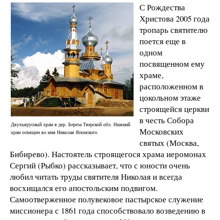
С Рождества
Христова 2005 года
тропарь святителю
поется еще в
одном
посвященном ему
храме,
расположенном в
цокольном этаже
строящейся церкви
в честь Собора
Двухъярусный храм в дер. Береза Тверской обл. Нижний
Московских
храм освящен во имя Николая Японского
святых (Москва,
Бибирево). Настоятель строящегося храма иеромонах
Сергий (Рыбко) рассказывает, что с юности очень
любил читать труды святителя Николая и всегда
восхищался его апостольским подвигом.
Самоотверженное полувековое пастырское служение
миссионера с 1861 года способствовало возведению в