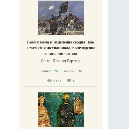
Бремя меча и исцеление сердца: как
остаться христианином, вынужденно
останавливая зло
Свящ. Леонид Бартков
Рейтинг:
9.8
Голосов:
186
2 131
8