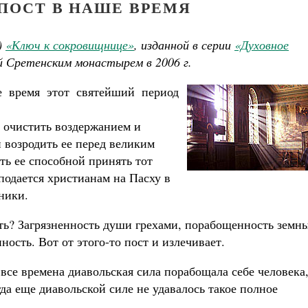
ПОСТ В НАШЕ ВРЕМЯ
)
«Ключ к сокровищнице»
, изданной в серии
«Духовное
й Сретенским монастырем в 2006 г.
 время этот святейший период
 очистить воздержанием и
 возродить ее перед великим
ть ее способной принять тот
подается христианам на Пасху в
ники.
ть? Загрязненность души грехами, порабощенность земн
ость. Вот от этого-то пост и излечивает.
 все времена диавольская сила порабощала себе человека
гда еще диавольской силе не удавалось такое полное