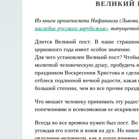
ВЕЛИКИЙ 
Из книги архиепископа Нафанаила (Львова
наследие русского зарубежья»
, выпущенно
Длится Великий пост. В наше страшное
церковного года имеет особое значение.
Для чего установлен Великий пост? Чтобы
молитвой человеческую душу, пробудить и
праздником Воскресения Христова и сдела
отблеск подлинной вечной радости, какая 
большей степени, чем во все прочие празд
Что мешает человеку принимать эту радос
попечениями и всевозможная ее искривленн
Всегда во все времена нужен был пост. Во
угождая его плоти и воюя на дух. Но нико
овладение человеком, как в наши времена.