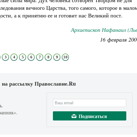
лые силы мира. Дух человека сотворен Творцом не для
ледования вечного Царства, того самого, которое в мало
ости, а к принятию ее и готовит нас Великий пост.
Архиепископ Нафанаил (Ль
16 февраля 200
3
4
5
6
7
8
9
10
 на рассылку Православие.Ru
ь.
ранник».