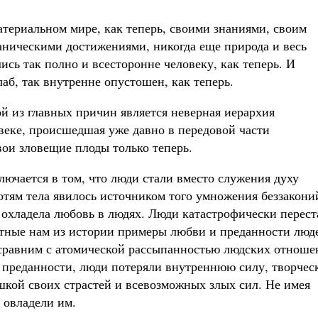
атериальном мире, как теперь, своими знаниями, своим
аническими достижениями, никогда еще природа и весь
сь так полно и всесторонне человеку, как теперь. И
лаб, так внутренне опустошен, как теперь.
ой из главных причин является неверная иерархия
овеке, происшедшая уже давно в передовой части
вои зловещие плоды только теперь.
лючается в том, что люди стали вместо служения духу
отям тела явилось источником того умножения беззакони
, охладела любовь в людях. Люди катастрофически перест
стные нам из истории примеры любви и преданности люд
и сравним с атомической рассыпанностью людских отнош
 преданности, люди потеряли внутреннюю силу, творчес
шкой своих страстей и всевозможных злых сил. Не имея
 овладели им.