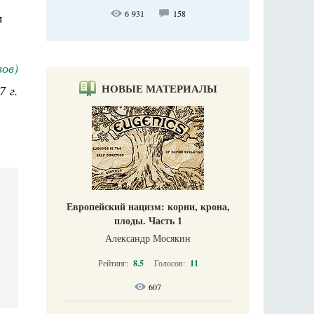
6 931
158
м
вов)
НОВЫЕ МАТЕРИАЛЫ
7 г.
Европейский нацизм: корни, крона,
плоды. Часть 1
Александр Мосякин
Рейтинг:
8.5
Голосов:
11
607