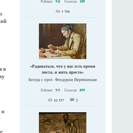
Рейтинг:
9.8
Голосов:
189
3 704
ю
кий
«Радоваться, что у нас есть время
я в
поста, и жить просто»
ху
Беседа с прот. Феодором Веревкиным
Рейтинг:
9.9
Голосов:
899
10 357
2
 и
ое