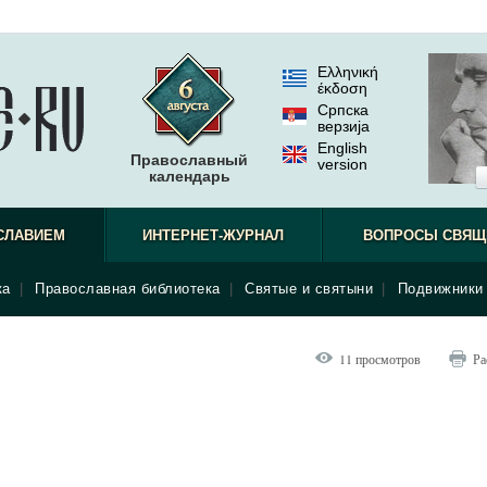
Ελληνική
έκδοση
Српска
верзиjа
English
Православный
version
календарь
СЛАВИЕМ
ИНТЕРНЕТ-ЖУРНАЛ
ВОПРОСЫ СВЯЩ
ка
|
Православная библиотека
|
Святые и святыни
|
Подвижники 
11 просмотров
Ра