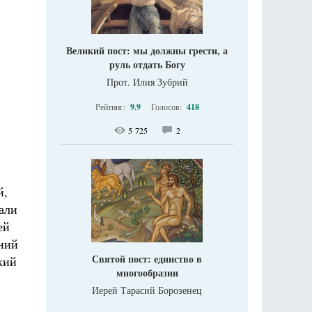
Великий пост: мы должны грести, а
руль отдать Богу
Прот. Илия Зубрий
Рейтинг:
9.9
Голосов:
418
5 725
2
й,
али
ей
ений
Святой пост: единство в
кий
многообразии
Иерей Тарасий Борозенец