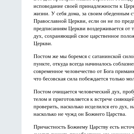
исповедание своей принадлежности к Цер
жизни. У себя дома, за своим обеденным 
Православной Церкви, если он не по пред
предписаниям Церкви воздерживается от то
дух, сохраняющий свое царственное поло
Церкви.
Постом же мы боремся с сатанинской сило
пункте, откуда всегда начиналось соблазн
современное человечество от Бога приман
что бесовская сила побеждается только мо
Постом очищается человеческий дух, проб
телом и приготовляется к встрече сияюще
проверить, насколько исцелился его дух, 
насколько не чужд он Божиего Царства.
Причастность Божиему Царству есть источ