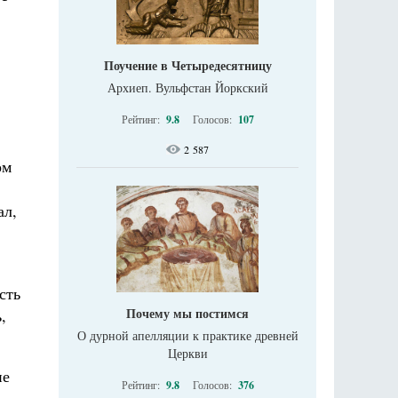
Поучение в Четыредесятницу
Архиеп. Вульфстан Йоркский
Рейтинг:
9.8
Голосов:
107
2 587
ом
ал,
сть
Почему мы постимся
,
О дурной апелляции к практике древней
Церкви
не
Рейтинг:
9.8
Голосов:
376