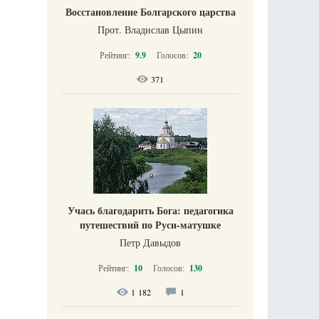
Восстановление Болгарского царства
Прот. Владислав Цыпин
Рейтинг:
9.9
Голосов:
20
371
Учась благодарить Бога: педагогика
путешествий по Руси-матушке
Петр Давыдов
Рейтинг:
10
Голосов:
130
1 182
1