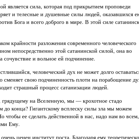
ой является сила, которая под прикрытием проповеди
оряет и телесные и душевные силы людей, оказавшихся е
отив Бога и всего доброго в мире. В этой силе сатанинс
аком крайности разложения современного человеческого
енном непосредственно этой сатанинской силой, она во
а сочувствие и вольное ей подчинение.
стлившийся, человеческий дух не может долго оставатьс
о сменяет свою подчиненность плоти на порабощение ду
сходит страшный процесс сатанизации людей.
, грядущему на Вселенную, мы — крохотное стадо
м до конца? Гигантскому всплеску силы зла мы можем
о чтобы ее сделать действенной в нас, надо нам во всем,
ыми Ему.
очень ценен институт поста. Благодаря ему теоретическ