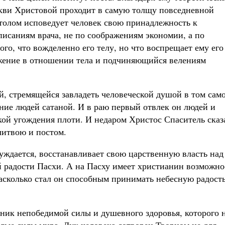
кви Христовой проходит в самую толщу повседневной
столом исповедует человек свою принадлежность к
писаниям врача, не по соображениям экономии, а по
го, что вожделенно его телу, но что воспрещает ему его
жение в отношении тела и подчиняющийся велениям
й, стремящейся завладеть человеческой душой в том сам
ение людей сатаной. И в раю первый отвлек он людей и
кой угождения плоти. И недаром Христос Спаситель сказ
литвою и постом.
уждается, восстанавливает свою царственную власть над
й радости Пасхи. А на Пасху имеет христианин возможно
насколько стал он способным принимать небесную радость
ник непобедимой силы и душевного здоровья, которого 