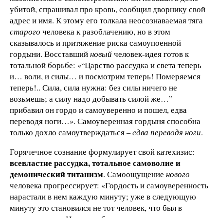
убитой, спрашивал про кровь, сообщил дворнику свой
адрес и имя. К этому его толкала неосознаваемая тяга
старого
человека к разоблачению, но в этом
сказывалось и притяжение риска самоупоенной
гордыни. Восставший
новый
человек-идея готов к
тотальной борьбе: «“Царство рассудка и света теперь
и… воли, и силы… и посмотрим теперь! Померяемся
теперь!.. Сила, сила нужна: без силы ничего не
возьмешь; а силу надо добывать силой же…” –
прибавил он гордо и самоуверенно и пошел, едва
переводя ноги…». Самоуверенная гордыня способна
только дохло самоутверждаться –
едва переводя ноги
.
Горячечное сознание формулирует свой катехизис:
всевластие рассудка, тотальное самоволие и
демонический титанизм
. Самоощущение
нового
человека прогрессирует: «Гордость и самоуверенность
нарастали в нем каждую минуту; уже в следующую
минуту это становился не тот человек, что был в