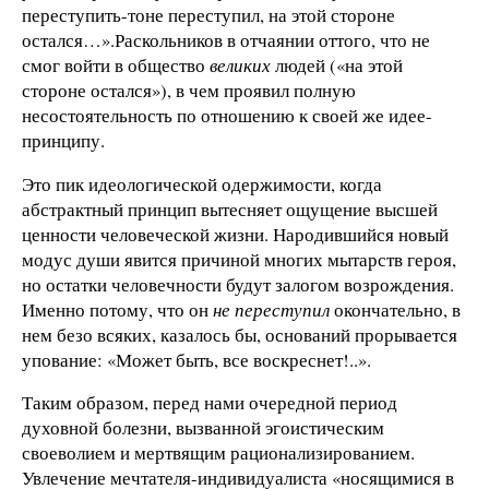
переступить-тоне переступил, на этой стороне
остался…».Раскольников в отчаянии оттого, что не
смог войти в общество
великих
людей («на этой
стороне остался»), в чем проявил полную
несостоятельность по отношению к своей же идее-
принципу.
Это пик идеологической одержимости, когда
абстрактный принцип вытесняет ощущение высшей
ценности человеческой жизни. Народившийся новый
модус души явится причиной многих мытарств героя,
но остатки человечности будут залогом возрождения.
Именно потому, что он
не переступил
окончательно, в
нем безо всяких, казалось бы, оснований прорывается
упование: «Может быть, все воскреснет!..».
Таким образом, перед нами очередной период
духовной болезни, вызванной эгоистическим
своеволием и мертвящим рационализированием.
Увлечение мечтателя-индивидуалиста «носящимися в