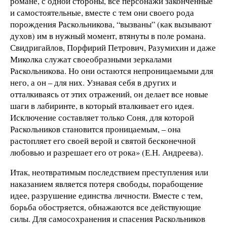
романе, с одной стороны, все персонажи законченные
и самостоятельные, вместе с тем они своего рода
порождения Раскольникова, “вызваны” (как вызывают
духов) им в нужный момент, втянуты в поле романа.
Свидригайлов, Порфирий Петрович, Разумихин и даже
Миколка служат своеобразными зеркалами
Раскольникова. Но они остаются непроницаемыми для
него, а он – для них. Узнавая себя в других и
отталкиваясь от этих отражений, он делает все новые
шаги в лабиринте, в который вталкивает его идея.
Исключение составляет только Соня, для которой
Раскольников становится проницаемым, – она
растопляет его своей верой и святой бесконечной
любовью и разрешает его от рока» (Е.Н. Андреева).
Итак, неотвратимым последствием преступления или
наказанием является потеря свободы, порабощение
идее, разрушение единства личности. Вместе с тем,
борьба обостряется, обнажаются все действующие
силы. Для самосохранения и спасения Раскольников