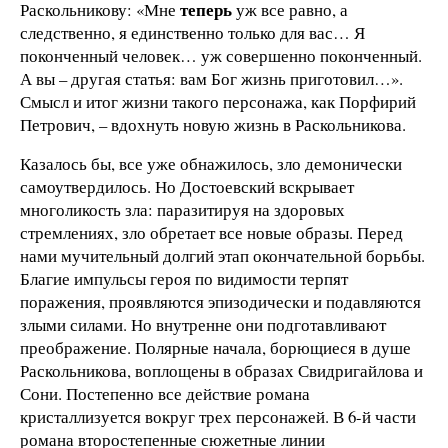
теперь
Раскольникову: «Мне
уж все равно, а
следственно, я единственно только для вас… Я
поконченный человек… уж совершенно поконченный.
А вы – другая статья: вам Бог жизнь приготовил…».
Смысл и итог жизни такого персонажа, как Порфирий
Петрович, – вдохнуть новую жизнь в Раскольникова.
Казалось бы, все уже обнажилось, зло демонически
самоутвердилось. Но Достоевский вскрывает
многоликость зла: паразитируя на здоровых
стремлениях, зло обретает все новые образы. Перед
нами мучительный долгий этап окончательной борьбы.
Благие импульсы героя по видимости терпят
поражения, проявляются эпизодически и подавляются
злыми силами. Но внутренне они подготавливают
преображение. Полярные начала, борющиеся в душе
Раскольникова, воплощены в образах Свидригайлова и
Сони. Постепенно все действие романа
кристаллизуется вокруг трех персонажей. В 6-й части
романа второстепенные сюжетные линии