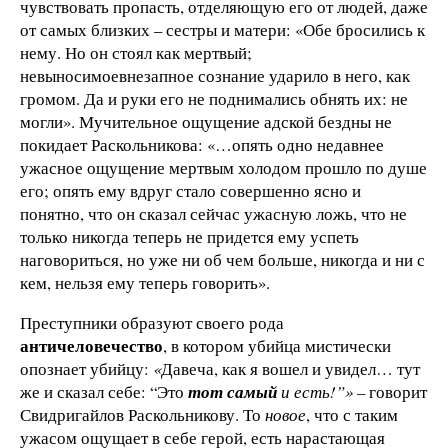
чувствовать пропасть, отделяющую его от людей, даже
от самых близких – сестры и матери: «Обе бросились к
нему. Но он стоял как мертвый;
невыносимоевнезапное сознание ударило в него, как
громом. Да и руки его не поднимались обнять их: не
могли». Мучительное ощущение адской бездны не
покидает Раскольникова: «…опять одно недавнее
ужасное ощущение мертвым холодом прошло по душе
его; опять ему вдруг стало совершенно ясно и
понятно, что он сказал сейчас ужасную ложь, что не
только никогда теперь не придется ему успеть
наговориться, но уже ни об чем больше, никогда и ни с
кем, нельзя ему теперь говорить».
Преступники образуют своего рода
античеловечество
, в котором убийца мистически
опознает убийцу:
«
Давеча, как я вошел и увидел… тут
же и сказал себе: “Это
тот самый
и есть!”»
– говорит
Свидригайлов Раскольникову. То
новое
, что с таким
ужасом ощущает в себе герой, есть нарастающая