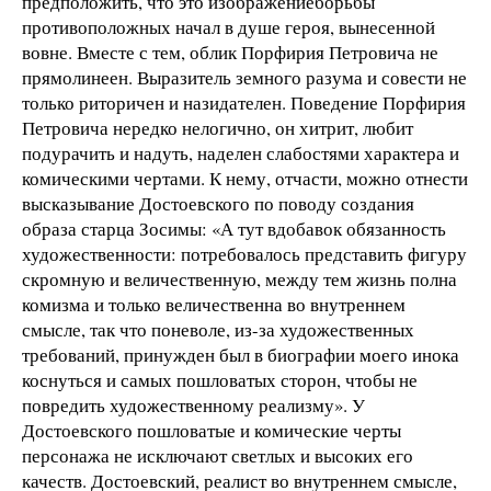
предположить, что это изображениеборьбы
противоположных начал в душе героя, вынесенной
вовне. Вместе с тем, облик Порфирия Петровича не
прямолинеен. Выразитель земного разума и совести не
только риторичен и назидателен. Поведение Порфирия
Петровича нередко нелогично, он хитрит, любит
подурачить и надуть, наделен слабостями характера и
комическими чертами. К нему, отчасти, можно отнести
высказывание Достоевского по поводу создания
образа старца Зосимы: «А тут вдобавок обязанность
художественности: потребовалось представить фигуру
скромную и величественную, между тем жизнь полна
комизма и только величественна во внутреннем
смысле, так что поневоле, из-за художественных
требований, принужден был в биографии моего инока
коснуться и самых пошловатых сторон, чтобы не
повредить художественному реализму». У
Достоевского пошловатые и комические черты
персонажа не исключают светлых и высоких его
качеств. Достоевский, реалист во внутреннем смысле,