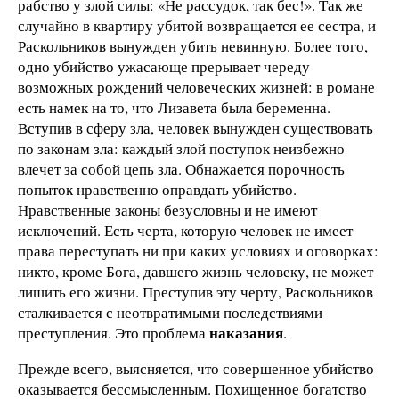
рабство у злой силы: «Не рассудок, так бес!». Так же
случайно в квартиру убитой возвращается ее сестра, и
Раскольников вынужден убить невинную. Более того,
одно убийство ужасающе прерывает череду
возможных рождений человеческих жизней: в романе
есть намек на то, что Лизавета была беременна.
Вступив в сферу зла, человек вынужден существовать
по законам зла: каждый злой поступок неизбежно
влечет за собой цепь зла. Обнажается порочность
попыток нравственно оправдать убийство.
Нравственные законы безусловны и не имеют
исключений. Есть черта, которую человек не имеет
права переступать ни при каких условиях и оговорках:
никто, кроме Бога, давшего жизнь человеку, не может
лишить его жизни. Преступив эту черту, Раскольников
сталкивается с неотвратимыми последствиями
наказания
преступления. Это проблема
.
Прежде всего, выясняется, что совершенное убийство
оказывается бессмысленным. Похищенное богатство