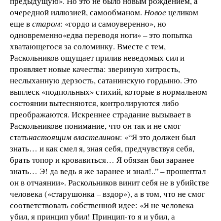
предыдущую». Но это не было новым рождением, а
очередной иллюзией, самообманом.
Новое
целиком
еще в
старом
: «гордо и самоуверенно», но
одновременно«едва переводя ноги» – это попытка
хватающегося за соломинку. Вместе с тем,
Раскольников ощущает прилив неведомых сил и
проявляет новые качества: звериную хитрость,
неслыханную дерзость, сатанинскую гордыню. Это
выплеск «подпольных» стихий, которые в нормальном
состоянии вытесняются, контролируются либо
преображаются. Искреннее страдание вызывает в
Раскольникове понимание, что он так и не смог
стать
настоящим властелином
: «“Я это должен был
знать… и как смел я, зная себя, предчувствуя себя,
брать топор и кровавиться… Я обязан был заранее
знать… Э! да ведь я же заранее и знал!..” – прошептал
он в отчаянии». Раскольников винит себя не в убийстве
человека («старушонка – вздор»), а в том, что не смог
соответствовать собственной идее: «Я не человека
убил, я принцип убил! Принцип-то я и убил, а