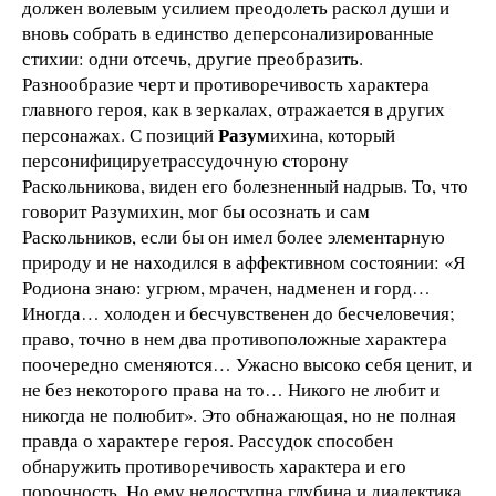
должен волевым усилием преодолеть раскол души и
вновь собрать в единство деперсонализированные
стихии: одни отсечь, другие преобразить.
Разнообразие черт и противоречивость характера
главного героя, как в зеркалах, отражается в других
Разум
персонажах. С позиций
ихина, который
персонифицируетрассудочную сторону
Раскольникова, виден его болезненный надрыв. То, что
говорит Разумихин, мог бы осознать и сам
Раскольников, если бы он имел более элементарную
природу и не находился в аффективном состоянии: «Я
Родиона знаю: угрюм, мрачен, надменен и горд…
Иногда… холоден и бесчувственен до бесчеловечия;
право, точно в нем два противоположные характера
поочередно сменяются… Ужасно высоко себя ценит, и
не без некоторого права на то… Никого не любит и
никогда не полюбит». Это обнажающая, но не полная
правда о характере героя. Рассудок способен
обнаружить противоречивость характера и его
порочность. Но ему недоступна глубина и диалектика