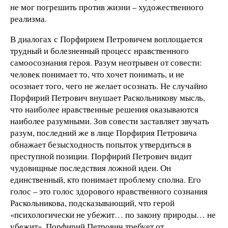
не мог погрешить против жизни – художественного
реализма.
В диалогах с Порфирием Петровичем воплощается
трудный и болезненный процесс нравственного
самоосознания героя. Разум неотрывен от совести:
человек понимает то, что хочет понимать, и не
осознает того, чего не желает осознать. Не случайно
Порфирий Петрович внушает Раскольникову мысль,
что наиболее нравственные решения оказываются
наиболее разумными. Зов совести заставляет звучать
разум, последний же в лице Порфирия Петровича
обнажает безысходность попыток утвердиться в
преступной позиции. Порфирий Петрович видит
чудовищные последствия ложной идеи. Он
единственный, кто понимает проблему сполна. Его
голос – это голос здорового нравственного сознания
Раскольникова, подсказывающий, что герой
«психологически не убежит… по закону природы… не
убежит». Порфирий Петрович требует от