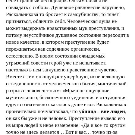
себе страшный беспорядок. Он сам боялся не
совладать с собой». Душевное равновесие нарушено,
Раскольникова то бросает к самоубийству, то тянет
признаться, обличить себя. Человеческая душа не
может выдержать нравственных мук преступления, и
потому неустойчивое душевное состояние переходит в
новое качество, в котором преступление будет
переживаться как содеянное органически,
естественно. В новом состоянии ожидаемых
угрызений совести герой уже не испытывает,
настолько в нем заглушено нравственное чувство.
Вместе с тем он ощущает ущербную, испепеляющую
отъединенность от человеческого бытия, мистический
разрыв с человечеством: «Мрачное ощущение
мучительного, бесконечного уединения и отчуждения
вдруг сознательно сказались душе его». Раскольников
убийца
вне людей
пронзительно почувствовал, что
–
,
он как бы уже и не человек. Преступление вывело его
из мира людей в иное измерение: «Да и все-то кругом
точно не здесь делается… Вот и вас… точно из-за