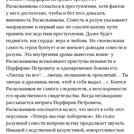
Раскольникова сознаться в преступлении, хотя фактов
у него достаточно, чтобы и без того доказать
виновность Раскольникова. Совесть и разум указывают
направление и первый шаг по спасительному пути:
принять последствия преступления. Далее будет
подвигать зов сердца: вера и любовь. Но своевольная
самость героя бунтует и не внемлет доводам совести и
разума. Эта внутренняя драма вынесена вовне: у
Раскольникова вспыхивают приступы ненависти к
Порфирию Петровичу и одновременно боязни его:
«Лжешь ты все! …лжешь, полишинель проклятый… Ты
лжешь и дразнишь меня, чтоб я себя выдал…». Боится
Раскольников не самого следователя, а неоспоримости
его нравственного свидетельства. Когда неожиданно
рассыпается интрига Порфирия Петровича,
Раскольников ополчается на все, что несет в себе этот
персонаж: «Теперь мы еще поборемся». Но голос
разумной совести вопреки всему продолжает звучать.
Никакой следственной казуистикой, изворотливостью