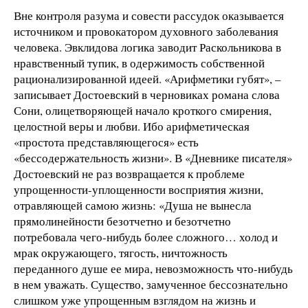
Вне контроля разума и совести рассудок оказывается
источником и провокатором духовного заболевания
человека. Эвклидова логика заводит Раскольникова в
нравственный тупик, в одержимость собственной
рационализированной идеей. «Арифметики губят», –
записывает Достоевский в черновиках романа слова
Сони, олицетворяющей начало кроткого смирения,
целостной веры и любви. Ибо арифметическая
«простота представляющегося» есть
«бессодержательность жизни». В «Дневнике писателя»
Достоевский не раз возвращается к проблеме
упрощенности-уплощенности восприятия жизни,
отравляющей самою жизнь: «Душа не вынесла
прямолинейности безотчетно и безотчетно
потребовала чего-нибудь более сложного… холод и
мрак окружающего, тягость, ничтожность
переданного душе ее мира, невозможность что-нибудь
в нем уважать. Существо, замученное бессознательно
слишком уже упрощенным взглядом на жизнь и