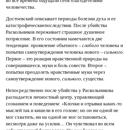
во все времена ощущали себя благодетелями
человечества.
Достоевский описывает периоды болезни духа и ее
катастрофическиепоследствия. После убийства
Раскольников переживает страшное душевное
потрясение. В его состоянии намечаются две
тенденции: проявление обычного –
слабого
человека и
попытки самоутверждения человека нового –
сильного
.
Первое – это реакция нравственной природы на
совершившееся, муки и боль совести. Второе –
попытки преодолеть нравственные муки через
самоутверждение нового,
сильного
, существа.
Непосредственно после убийства у Раскольникова
распадается личностный центр, управляющий
сознанием и поведением: «Клочки и отрывки каких-то
мыслей так и кишели в его голове; но он ни одной не
мог схватить, ни на одной не мог остановиться,
несмотря даже на усилия… Он чувствовал во всем