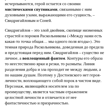
исчерпываются, герой остается со своими
мистическими спутниками
, связанными с ним
духовными узами, выражающими его сущность, –
Свидригайловым и Соней.
Свидригайлов – это злой двойник, скопище низменных
страстей и пороков Раскольникова («Между нами есть
какая-то точка общая… мы одного поля ягоды»). Это
темная природа Раскольникова, доведенная до предела
и предстоящая перед ним. Свидригайлов – существо не
воплощенный фантом
личное, а
. Контуры его образа
то неестественно ярки и резки, то размыты. Линия
разделения добра и зла проходит не между людьми, а
по нашим душам. Поэтому у Достоевского нет героя-
личности, воплощающего собой порок в чистом виде.
Персонаж, являющийся носителем зла по
преимуществу, является частным отражением
целостной личности и отличается от нее
фантастичностью и призрачностью.