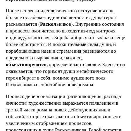
После всплеска идеологического исступления еще
больше ослабевает единство личности: душа героя
Раскол
раскалывается (
ьников). Внутренние состояния
и процессы окончательно выходят из-под контроля
индивидуального «я». Борьба добрых и злых начал еще
более обостряется. И положительные силы души, и
порабощающие идеи и стремления развиваются до
предельного выражения и, наконец,
объективируются,
опредмечиваютсявовне. Здесь-то и
оказывается, что горизонт души метафизического
героя вбирает в себя, помимо душевного поля
Раскольникова, событийное поле романа.
Процесс деперсонализации (развоплощения, распада
личности) художественно выражается появлением в
третьей части романа новых действующих лиц и
событий, которые оказываются объективированным и
увеличенным отображением процессов,
происходящих в душе Раскольникова. Герой остается