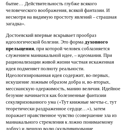
бытие… Действительность глубже всякого
человеческого воображения, всякой фантазии. И
несмотря на видимую простоту явлений – страшная
загадка».
Достоевский впервые вскрывает прообраз
духовного
идеологической болезни. Это форма
прельщения
, при которой человек соблазняется
служением маниакальной идее, – идеомания. При
рационализации живой жизни частная искаженная
идея подменяет полноту реальности.
Идеологизированная идея содержит, во-первых,
искушение ложным образом добра и, во-вторых,
мессианскую одержимость, манию величия. Идейное
безумие начинается как болезненные фантазии
секуляризованного ума («Тут книжные мечты-с, тут
теоретически раздраженное сердце…»), затем
поражает нравственное чувство (совершение зла из
маниакального стремления к ложно понимаемому
добру) и личную волю (культивирование