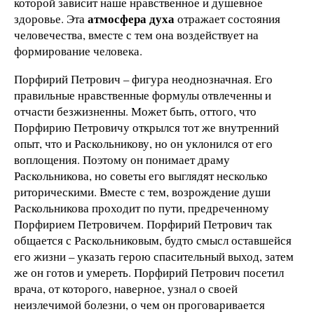
которой зависит наше нравственное и душевное
атмосфера духа
здоровье. Эта
отражает состояния
человечества, вместе с тем она воздействует на
формирование человека.
Порфирий Петрович – фигура неоднозначная. Его
правильные нравственные формулы отвлеченны и
отчасти безжизненны. Может быть, оттого, что
Порфирию Петровичу открылся тот же внутренний
опыт, что и Раскольникову, но он уклонился от его
воплощения. Поэтому он понимает драму
Раскольникова, но советы его выглядят несколько
риторическими. Вместе с тем, возрождение души
Раскольникова проходит по пути, предреченному
Порфирием Петровичем. Порфирий Петрович так
общается с Раскольниковым, будто смысл оставшейся
его жизни – указать герою спасительный выход, затем
же он готов и умереть. Порфирий Петрович посетил
врача, от которого, наверное, узнал о своей
неизлечимой болезни, о чем он проговаривается