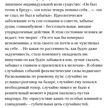
лишенное индивидуальной воли существо: «Он был
точно в бреду»; «он плохо теперь помнил себя…»; «он
не спал, но был в забытьи». Идеологическое
заболевание есть сон сознания и совести, забытье
души, сомнамбулизм – бессознательные, внешне
упорядоченные действия. В этом состоянии человек не
ведает, что творит: «Ум его как бы померкал
мгновениями, а тела своего он почти и не чувствовал
на себе… Но какая-то рассеянность, как будто даже
задумчивость, стала понемногу овладевать им:
минутами он как будто забывался или, лучше сказать,
забывал о главном и прилеплялся к мелочам». В облике
случайных событий фаталистические силы подвигают
Раскольникова по роковому пути: случайно он
услышал разговор на базаре, случайно ему попался
необходимый топор, случайно никого не было в
решительный момент и рядом оказалась пустая
квартира. Но «присутствие каких-то особых влияний и
совпадений» – губительная цепь случайностей,