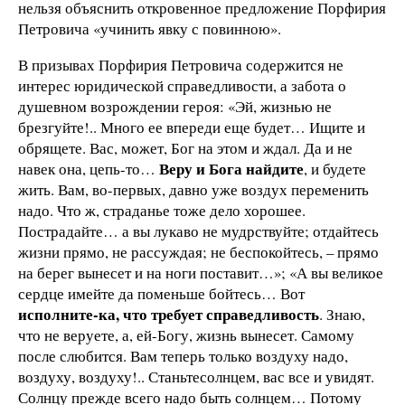
нельзя объяснить откровенное предложение Порфирия
Петровича «учинить явку с повинною».
В призывах Порфирия Петровича содержится не
интерес юридической справедливости, а забота о
душевном возрождении героя: «Эй, жизнью не
брезгуйте!.. Много ее впереди еще будет… Ищите и
обрящете. Вас, может, Бог на этом и ждал. Да и не
Веру и Бога найдите
навек она, цепь-то…
, и будете
жить. Вам, во-первых, давно уже воздух переменить
надо. Что ж, страданье тоже дело хорошее.
Пострадайте… а вы лукаво не мудрствуйте; отдайтесь
жизни прямо, не рассуждая; не беспокойтесь, – прямо
на берег вынесет и на ноги поставит…»; «А вы великое
сердце имейте да поменьше бойтесь… Вот
исполните-ка, что требует справедливость
. Знаю,
что не веруете, а, ей-Богу, жизнь вынесет. Самому
после слюбится. Вам теперь только воздуху надо,
воздуху, воздуху!.. Станьтесолнцем, вас все и увидят.
Солнцу прежде всего надо быть солнцем… Потому