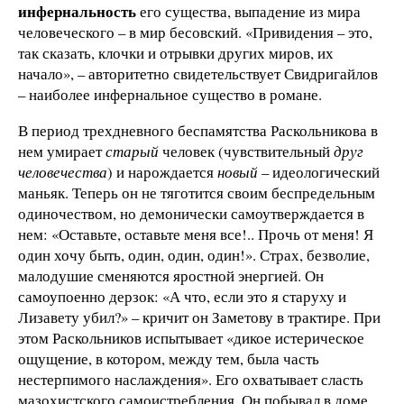
инфернальность
его существа, выпадение из мира
человеческого – в мир бесовский. «Привидения – это,
так сказать, клочки и отрывки других миров, их
начало», – авторитетно свидетельствует Свидригайлов
– наиболее инфернальное существо в романе.
В период трехдневного беспамятства Раскольникова в
нем умирает
старый
человек (чувствительный
друг
человечества
) и нарождается
новый
– идеологический
маньяк. Теперь он не тяготится своим беспредельным
одиночеством, но демонически самоутверждается в
нем: «Оставьте, оставьте меня все!.. Прочь от меня! Я
один хочу быть, один, один, один!». Страх, безволие,
малодушие сменяются яростной энергией. Он
самоупоенно дерзок: «А что, если это я старуху и
Лизавету убил?» – кричит он Заметову в трактире. При
этом Раскольников испытывает «дикое истерическое
ощущение, в котором, между тем, была часть
нестерпимого наслаждения». Его охватывает сласть
мазохистского самоистребления. Он побывал в доме