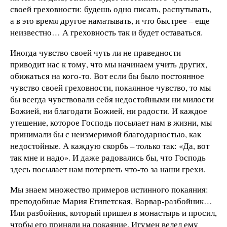
своей греховности: будешь одно писать, распутывать,
а в это время другое наматывать, и что быстрее – еще
неизвестно… А греховность так и будет оставаться.
Иногда чувство своей чуть ли не праведности
приводит нас к тому, что мы начинаем учить других,
обижаться на кого-то. Вот если бы было постоянное
чувство своей греховности, покаянное чувство, то мы
бы всегда чувствовали себя недостойными ни милости
Божией, ни благодати Божией, ни радости. И каждое
утешение, которое Господь посылает нам в жизни, мы
принимали бы с неизмеримой благодарностью, как
недостойные. А каждую скорбь – только так: «Да, вот
так мне и надо». И даже радовались бы, что Господь
здесь посылает нам потерпеть что-то за наши грехи.
Мы знаем множество примеров истинного покаяния:
преподобные Мария Египетская, Варвар-разбойник…
Или разбойник, который пришел в монастырь и просил,
чтобы его приняли на покаяние. Игумен велел ему