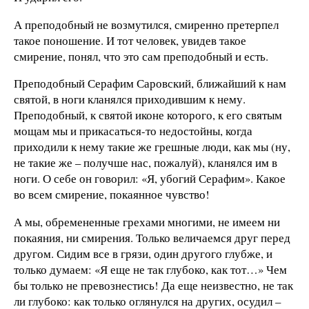
А преподобный не возмутился, смиренно претерпел
такое поношение. И тот человек, увидев такое
смирение, понял, что это сам преподобный и есть.
Преподобный Серафим Саровский, ближайший к нам
святой, в ноги кланялся приходившим к нему.
Преподобный, к святой иконе которого, к его святым
мощам мы и прикасаться-то недостойны, когда
приходили к нему такие же грешные люди, как мы (ну,
не такие же – получше нас, пожалуй), кланялся им в
ноги. О себе он говорил: «Я, убогий Серафим». Какое
во всем смирение, покаянное чувство!
А мы, обремененные грехами многими, не имеем ни
покаяния, ни смирения. Только величаемся друг перед
другом. Сидим все в грязи, один другого глубже, и
только думаем: «Я еще не так глубоко, как тот…» Чем
бы только не превознестись! Да еще неизвестно, не так
ли глубоко: как только оглянулся на других, осудил –