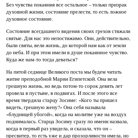
Без чувства покаяния все остальное – только призрак
духовной жизни, состояние прелести, то есть ложное
духовное состояние.
Состояние всегдашнего видения своих грехов стяжали
святые. Для нас это непостижимо. Они, действительно,
были святы, вели жизнь, до которой нам как от земли
до неба. И при этом имели в душе покаянное чувство.
Куда же нам-то тогда деваться?
На пятой седмице Великого поста мы будем читать
житие преподобной Марии Египетской. Она вела
грешную жизнь, но ведь потом-то сорок девять лет
провела в пустыне, в подвигах. И после этого все
время твердила старцу Зосиме: «Кого ты пришел
видеть, грешную жену?» Она себя называла
«блудницей убогой», когда на молитве уже на воздух
поднималась. Старца Зосиму сразу по имени назвала,
когда в первый раз увидела, и сказала, что он –
пресвитер, то есть уже и дар прозорливости имела, но