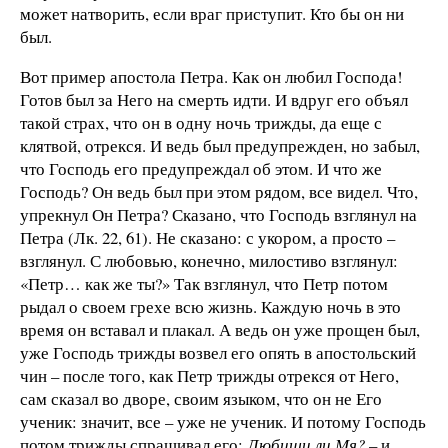
может натворить, если враг приступит. Кто бы он ни
был.
Вот пример апостола Петра. Как он любил Господа!
Готов был за Него на смерть идти. И вдруг его объял
такой страх, что он в одну ночь трижды, да еще с
клятвой, отрекся. И ведь был предупрежден, но забыл,
что Господь его предупреждал об этом. И что же
Господь? Он ведь был при этом рядом, все видел. Что,
упрекнул Он Петра? Сказано, что Господь взглянул на
Петра (Лк. 22, 61). Не сказано: с укором, а просто –
взглянул. С любовью, конечно, милостиво взглянул:
«Петр… как же ты?» Так взглянул, что Петр потом
рыдал о своем грехе всю жизнь. Каждую ночь в это
время он вставал и плакал. А ведь он уже прощен был,
уже Господь трижды возвел его опять в апостольский
чин – после того, как Петр трижды отрекся от Него,
сам сказал во дворе, своим языком, что он не Его
ученик: значит, все – уже не ученик. И потому Господь
потом трижды спрашивал его:
Любиши ли Мя?
– и