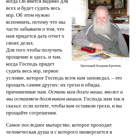
когда Он явится видимо для
всех и будет судить весь
мiр. Об этом нужно
вспомнить, потому что мы
часто забываем о том, что
нам придется дать отчет о
своих делах.
Для того чтобы получить
прощение и здесь, и там,
когда Господь придет
Протоиерей Валериан Кречетов
судить весь мiр, первое
условие, которое Господь всем нам заповедал, – это
прощать самим других: их грехи и обиды,
причиненные нам.
Остави нам долги наша, якоже и
мы оставляем должником нашим.
Господь нам так и
сказал: если хотите, чтобы вам оставили грехи, и вы
прощайте согрешения.
Самое последнее мытарство, которое проходит
человеческая душа и с которого низвергается в