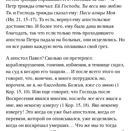
Петр трижды отвечал:
Ей Господи, Ты веси яко люблю
Тя
, и Господь трижды сказал ему:
Паси агнцы Моя
(Ин. 21, 15–17). То есть, вернул ему апостольское
достоинство. И более того, ему была дана великая
благодать, так что если только тень проходившего
апостола Петра падала на больных, они исцелялись. Но
он все равно каждую ночь оплакивал свой грех.
А апостол Павел? Сколько он претерпел:
кораблекрушения, гонения, избиения, в темнице сидел,
на суд к кесарю его тащили… И после всего этого он
говорит, что, конечно, я много потрудился, но,
впрочем, не я,
но благодать Божия, яже со мною
(1
Кор. 15, 10). Или еще говорит, что Господь после
Воскресения явился многим,
последи же всех явися и
мне, яко некоему извергу
(1 Кор. 15, 18). Яко некоему
извергу! Это когда он уже был апостолом, когда от
перевязи, которой он опоясывался, уже исцелялись,
когда он воскрешал умерших… Что же мы-то тогда