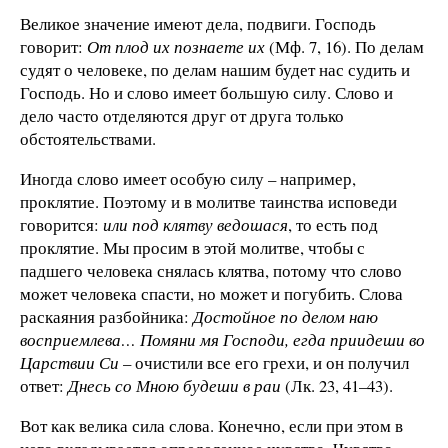
Великое значение имеют дела, подвиги. Господь
говорит:
От плод их познаете их
(Мф. 7, 16). По делам
судят о человеке, по делам нашим будет нас судить и
Господь. Но и слово имеет большую силу. Слово и
дело часто отделяются друг от друга только
обстоятельствами.
Иногда слово имеет особую силу – например,
проклятие. Поэтому и в молитве таинства исповеди
говорится:
или под клятву ведошася
, то есть под
проклятие. Мы просим в этой молитве, чтобы с
падшего человека снялась клятва, потому что слово
может человека спасти, но может и погубить. Слова
раскаяния разбойника:
Достойное по делом наю
восприемлева
… Помяни мя Господи, егда приидеши во
Царствии Си
– очистили все его грехи, и он получил
ответ:
Днесь со Мною будеши в раи
(Лк. 23, 41–43).
Вот как велика сила слова. Конечно, если при этом в