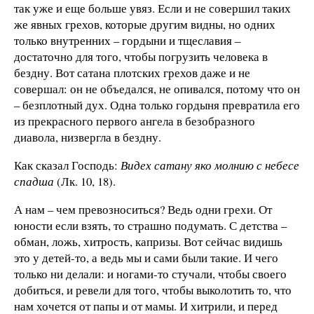
так уже и еще больше увяз. Если и не совершил таких
же явных грехов, которые другим видны, но одних
только внутренних – гордыни и тщеславия –
достаточно для того, чтобы погрузить человека в
бездну. Вот сатана плотских грехов даже и не
совершал: он не объедался, не опивался, потому что он
– безплотный дух. Одна только гордыня превратила его
из прекрасного первого ангела в безобразного
диавола, низвергла в бездну.
Как сказал Господь:
Видех сатану яко молнию с небесе
спадша
(Лк. 10, 18).
А нам – чем превозноситься? Ведь одни грехи. От
юности если взять, то страшно подумать. С детства –
обман, ложь, хитрость, капризы. Вот сейчас видишь
это у детей-то, а ведь мы и сами были такие. И чего
только ни делали: и ногами-то стучали, чтобы своего
добиться, и ревели для того, чтобы выколотить то, что
нам хочется от папы и от мамы. И хитрили, и перед