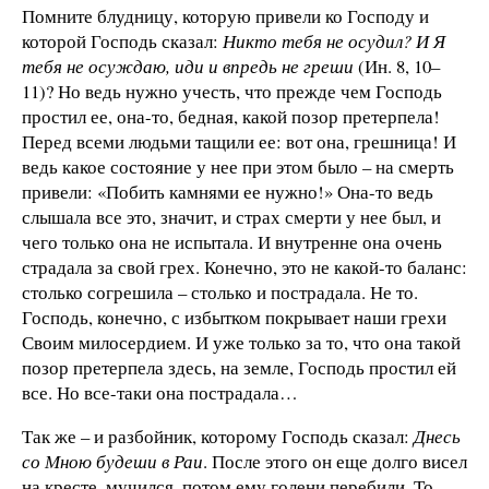
Помните блудницу, которую привели ко Господу и
которой Господь сказал:
Никто тебя не осудил? И Я
тебя не осуждаю, иди и впредь не греши
(Ин. 8, 10–
11)? Но ведь нужно учесть, что прежде чем Господь
простил ее, она-то, бедная, какой позор претерпела!
Перед всеми людьми тащили ее: вот она, грешница! И
ведь какое состояние у нее при этом было – на смерть
привели: «Побить камнями ее нужно!» Она-то ведь
слышала все это, значит, и страх смерти у нее был, и
чего только она не испытала. И внутренне она очень
страдала за свой грех. Конечно, это не какой-то баланс:
столько согрешила – столько и пострадала. Не то.
Господь, конечно, с избытком покрывает наши грехи
Своим милосердием. И уже только за то, что она такой
позор претерпела здесь, на земле, Господь простил ей
все. Но все-таки она пострадала…
Так же – и разбойник, которому Господь сказал:
Днесь
со Мною будеши в Раи
. После этого он еще долго висел
на кресте, мучился, потом ему голени перебили. То