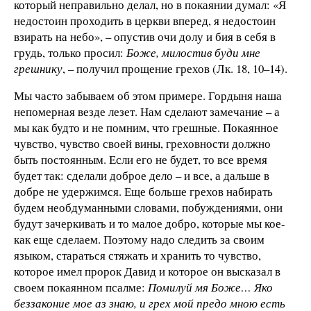
который неправильно делал, но в покаянии думал: «Я
недостоин проходить в церкви вперед, я недостоин
взирать на небо», – опустив очи долу и бия в себя в
грудь, только просил:
Боже, милостив буди мне
грешнику
, – получил прощение грехов (Лк. 18, 10–14).
Мы часто забываем об этом примере. Гордыня наша
непомерная везде лезет. Нам сделают замечание – а
мы как будто и не помним, что грешные. Покаянное
чувство, чувство своей вины, греховности должно
быть постоянным. Если его не будет, то все время
будет так: сделали доброе дело – и все, а дальше в
добре не удержимся. Еще больше грехов набирать
будем необдуманными словами, побуждениями, они
будут зачеркивать и то малое добро, которые мы кое-
как еще сделаем. Поэтому надо следить за своим
языком, стараться стяжать и хранить то чувство,
которое имел пророк Давид и которое он высказал в
своем покаянном псалме:
Помилуй мя Боже
… Яко
беззаконие мое аз знаю, и грех мой предо мною есть