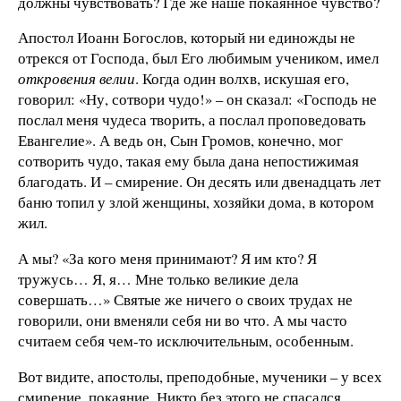
должны чувствовать? Где же наше покаянное чувство?
Апостол Иоанн Богослов, который ни единожды не
отрекся от Господа, был Его любимым учеником, имел
откровения велии
. Когда один волхв, искушая его,
говорил: «Ну, сотвори чудо!» – он сказал: «Господь не
послал меня чудеса творить, а послал проповедовать
Евангелие». А ведь он, Сын Громов, конечно, мог
сотворить чудо, такая ему была дана непостижимая
благодать. И – смирение. Он десять или двенадцать лет
баню топил у злой женщины, хозяйки дома, в котором
жил.
А мы? «За кого меня принимают? Я им кто? Я
тружусь… Я, я… Мне только великие дела
совершать…» Святые же ничего о своих трудах не
говорили, они вменяли себя ни во что. А мы часто
считаем себя чем-то исключительным, особенным.
Вот видите, апостолы, преподобные, мученики – у всех
смирение, покаяние. Никто без этого не спасался.