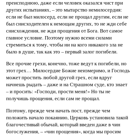
преисподнюю, даже если человек оказался чист при
других испытаниях, – это мытарство немилосердия:
если не был милосерд, если не прощал другим, если не
был снисходителен к немощам других, то не жди себе
снисхождения, не жди прощения от Бога. Вот самое
главное условие. Поэтому нужно всеми силами
стремиться к тому, чтобы ни на кого никакого зла не
было в душе, так как это – первый залог погибели.
Все прочие грехи, конечно, тоже ведут к погибели, но
этот грех… Милосердие Божие неизмеримо, и Господь
может простить любой другой грех, если вдруг
начнешь рыдать – даже и на Страшном суде, кто знает
– и просить: «Господи, прости меня!» Но ты не
получишь прощения, если сам не прощал.
Поэтому, прежде чем начать пост, прежде чем
положить начало покаянию, Церковь установила такой
благочестивый обычай, который введен даже в чин
богослужения, – «чин прощения», когда мы просим