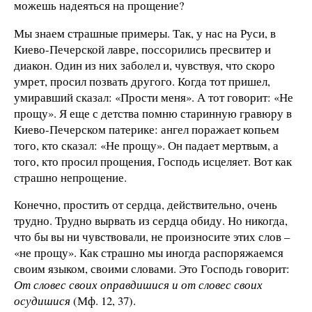
можешь надеяться на прощение?
Мы знаем страшные примеры. Так, у нас на Руси, в
Киево-Печерской лавре, поссорились пресвитер и
диакон. Один из них заболел и, чувствуя, что скоро
умрет, просил позвать другого. Когда тот пришел,
умиравший сказал: «Прости меня». А тот говорит: «Не
прощу». Я еще с детства помню старинную гравюру в
Киево-Печерском патерике: ангел поражает копьем
того, кто сказал: «Не прощу». Он падает мертвым, а
того, кто просил прощения, Господь исцеляет. Вот как
страшно непрощение.
Конечно, простить от сердца, действительно, очень
трудно. Трудно вырвать из сердца обиду. Но никогда,
что бы вы ни чувствовали, не произносите этих слов –
«не прощу». Как страшно мы иногда распоряжаемся
своим языком, своими словами. Это Господь говорит:
От словес своих оправдишися и от словес своих
осудишися
(Мф. 12, 37).