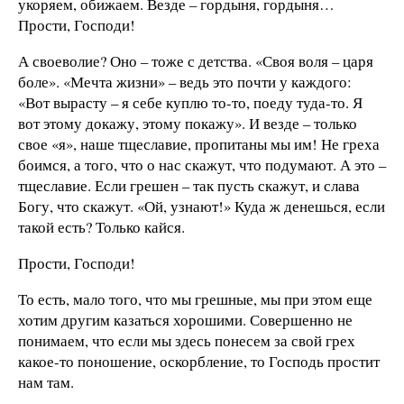
укоряем, обижаем. Везде – гордыня, гордыня…
Прости, Господи!
А своеволие? Оно – тоже с детства. «Своя воля – царя
боле». «Мечта жизни» – ведь это почти у каждого:
«Вот вырасту – я себе куплю то-то, поеду туда-то. Я
вот этому докажу, этому покажу». И везде – только
свое «я», наше тщеславие, пропитаны мы им! Не греха
боимся, а того, что о нас скажут, что подумают. А это –
тщеславие. Если грешен – так пусть скажут, и слава
Богу, что скажут. «Ой, узнают!» Куда ж денешься, если
такой есть? Только кайся.
Прости, Господи!
То есть, мало того, что мы грешные, мы при этом еще
хотим другим казаться хорошими. Совершенно не
понимаем, что если мы здесь понесем за свой грех
какое-то поношение, оскорбление, то Господь простит
нам там.