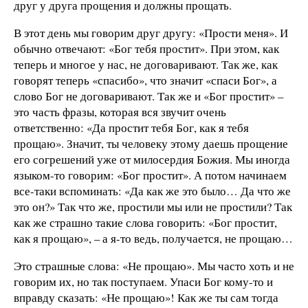
друг у друга прощения и должны прощать.
В этот день мы говорим друг другу: «Прости меня». И
обычно отвечают: «Бог тебя простит». При этом, как
теперь и многое у нас, не договаривают. Так же, как
говорят теперь «спасибо», что значит «спаси Бог», а
слово Бог не договаривают. Так же и «Бог простит» –
это часть фразы, которая вся звучит очень
ответственно: «Да простит тебя Бог, как я тебя
прощаю». Значит, ты человеку этому даешь прощение
его согрешений уже от милосердия Божия. Мы иногда
языком-то говорим: «Бог простит». А потом начинаем
все-таки вспоминать: «Да как же это было… Да что же
это он?» Так что же, простили мы или не простили? Так
как же страшно такие слова говорить: «Бог простит,
как я прощаю», – а я-то ведь, получается, не прощаю…
Это страшные слова: «Не прощаю». Мы часто хоть и не
говорим их, но так поступаем. Упаси Бог кому-то и
вправду сказать: «Не прощаю»! Как же ты сам тогда