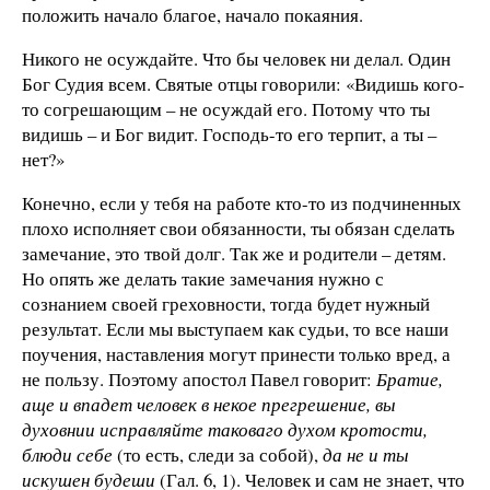
положить начало благое, начало покаяния.
Никого не осуждайте. Что бы человек ни делал. Один
Бог Судия всем. Святые отцы говорили: «Видишь кого-
то согрешающим – не осуждай его. Потому что ты
видишь – и Бог видит. Господь-то его терпит, а ты –
нет?»
Конечно, если у тебя на работе кто-то из подчиненных
плохо исполняет свои обязанности, ты обязан сделать
замечание, это твой долг. Так же и родители – детям.
Но опять же делать такие замечания нужно с
сознанием своей греховности, тогда будет нужный
результат. Если мы выступаем как судьи, то все наши
поучения, наставления могут принести только вред, а
не пользу. Поэтому апостол Павел говорит:
Братие,
аще и впадет человек в некое прегрешение, вы
духовнии исправляйте таковаго духом кротости,
блюди себе
(то есть, следи за собой),
да не и ты
искушен будеши
(Гал. 6, 1). Человек и сам не знает, что