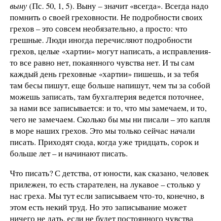
выну
(Пс. 50, 1, 5). Выну – значит «всегда». Всегда надо
помнить о своей греховности. Не подробности своих
грехов – это совсем необязательно, а просто: что
грешные. Люди иногда перечисляют подробности
грехов, целые «хартии» могут написать, а исправления-
то все равно нет, покаянного чувства нет. И ты сам
каждый день греховные «хартии» пишешь, и за тебя
там бесы пишут, еще больше напишут, чем ты за собой
можешь записать, там бухгалтерия ведется поточнее,
за нами все записывается: и то, что мы замечаем, и то,
чего не замечаем. Сколько бы мы ни писали – это капля
в море наших грехов. Это мы только сейчас начали
писать. Приходят сюда, когда уже тридцать, сорок и
больше лет – и начинают писать.
Что писать? С детства, от юности, как сказано, человек
прилежен, то есть старателен, на лукавое – столько у
нас греха. Мы тут если записываем что-то, конечно, в
этом есть некий труд. Но это записывание может
ничего не дать, если не будет постоянного чувства