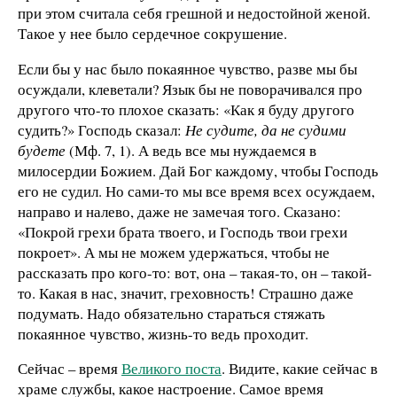
при этом считала себя грешной и недостойной женой.
Такое у нее было сердечное сокрушение.
Если бы у нас было покаянное чувство, разве мы бы
осуждали, клеветали? Язык бы не поворачивался про
другого что-то плохое сказать: «Как я буду другого
судить?» Господь сказал:
Не судите, да не судими
будете
(Мф. 7, 1). А ведь все мы нуждаемся в
милосердии Божием. Дай Бог каждому, чтобы Господь
его не судил. Но сами-то мы все время всех осуждаем,
направо и налево, даже не замечая того. Сказано:
«Покрой грехи брата твоего, и Господь твои грехи
покроет». А мы не можем удержаться, чтобы не
рассказать про кого-то: вот, она – такая-то, он – такой-
то. Какая в нас, значит, греховность! Страшно даже
подумать. Надо обязательно стараться стяжать
покаянное чувство, жизнь-то ведь проходит.
Сейчас – время
Великого поста
. Видите, какие сейчас в
храме службы, какое настроение. Самое время