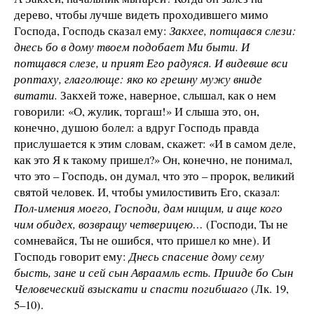
дерево, чтобы лучше видеть проходившего мимо
Господа, Господь сказал ему:
Закхее, потщався слези:
днесь бо в дому твоем подобает Ми быти. И
потщався слезе, и прият Его радуяся. И видевше вси
роптаху, глаголюще: яко ко грешну мужу вниде
витати.
Закхей тоже, наверное, слышал, как о нем
говорили: «О, жулик, торгаш!» И слыша это, он,
конечно, душою болел: а вдруг Господь правда
прислушается к этим словам, скажет: «И в самом деле,
как это Я к такому пришел?» Он, конечно, не понимал,
что это – Господь, он думал, что это – пророк, великий
святой человек. И, чтобы умилостивить Его, сказал:
Пол-имения моего, Господи, дам нищим, и аще кого
чим обидех, возвращу четверицею
…
(Господи, Ты не
сомневайся, Ты не ошибся, что пришел ко мне). И
Господь говорит ему:
Днесь спасение дому сему
бысть, зане и сей сын Авраамль есть. Прииде бо Сын
Человеческий взыскати и спасти погибшаго
(Лк. 19,
5–10).