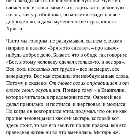
него вкладывается определенное чувство. Чувство,
вложенное в слово, может изгладить всю греховную
жизнь, как у разбойника, но может изгладить и все
добродетели, и даже мученические страдания за
Христа.
Часто мы говорим, не раздумывая, сыплем словами
направо и налево: «Зря я это сделал», – про какое-
нибудь доброе дело. Бывает, что в обиде так говорим:
«Вот, я этому человеку сделал столько-то, и все зря».
Все, хоть несколько лет трудов – все насмарку, все
зачеркнуто. Вот как страшны эти необдуманные слова.
Потому и сказано:
От словес своих оправдишися и от
словес своих осудишися
. Пример тому – в Евангелии,
которое читалось в преддверии поста. Фарисей все
делал правильно: и постился, и жертвовал, и молился.
Но когда он возгордился этим, подумал, что он не как
прочие человецы или как сей мытарь, который вот
здесь стоит, то все его заслуги пошли прахом, вся его
праведная жизнь ни во что вменилась. Мытарь же,