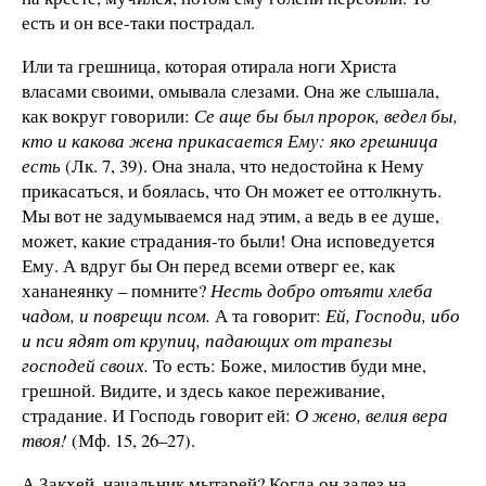
есть и он все-таки пострадал.
Или та грешница, которая отирала ноги Христа
власами своими, омывала слезами. Она же слышала,
как вокруг говорили:
Се аще бы был пророк, ведел бы,
кто и какова жена прикасается Ему: яко грешница
есть
(Лк. 7, 39). Она знала, что недостойна к Нему
прикасаться, и боялась, что Он может ее оттолкнуть.
Мы вот не задумываемся над этим, а ведь в ее душе,
может, какие страдания-то были! Она исповедуется
Ему. А вдруг бы Он перед всеми отверг ее, как
хананеянку – помните?
Несть добро отъяти хлеба
чадом, и поврещи псом.
А та говорит:
Ей, Господи, ибо
и пси ядят от крупиц, падающих от трапезы
господей своих.
То есть: Боже, милостив буди мне,
грешной. Видите, и здесь какое переживание,
страдание. И Господь говорит ей:
О жено, велия вера
твоя!
(Мф. 15, 26–27).
А Закхей, начальник мытарей? Когда он залез на