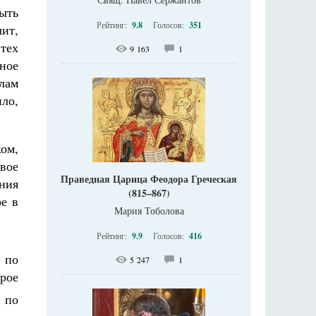
быть
Рейтинг:
9.8
Голосов:
351
чит,
тех
9 163
1
ное
лам
ило,
ком,
вое
Праведная Царица Феодора Греческая
яния
(815–867)
ое в
Мария Тоболова
Рейтинг:
9.9
Голосов:
416
 по
5 247
1
рое
 по