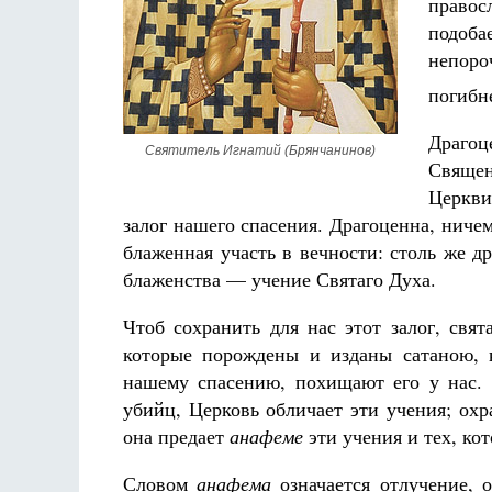
правос
подоба
непоро
погибн
Драгоц
Святитель Игнатий (Брянчанинов)
Свяще
Церкви
залог нашего спасения. Драгоценна, ниче
блаженная участь в вечности: столь же д
блаженства — учение Святаго Духа.
Чтоб сохранить для нас этот залог, свя
которые порождены и изданы сатаною, 
нашему спасению, похищают его у нас. 
убийц, Церковь обличает эти учения; ох
она предает
анафеме
эти учения и тех, ко
Словом
анафема
означается отлучение, 