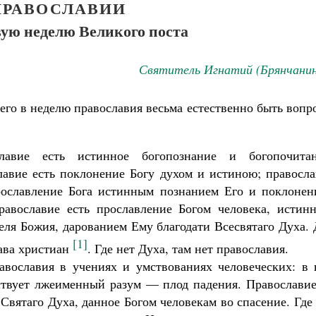
ПРАВОСЛАВИИ
вую неделю Великого поста
Святитель Игнатий (Брянчанин
го в неделю православия весьма естественно быть вопр
славие есть истинное богопознание и богопочитан
лавие есть поклонение Богу духом и истиною; правосла
Великомученик Георгий Победоносец. Н
святого
рославление Бога истинным познанием Его и поклонен
Роман Котов
Как найти своё место в жизни
равославие есть прославление Богом человека, истинн
Кирилл Мурышев
еля Божия, дарованием Ему благодати Всесвятаго Духа.
[1]
лава христиан
. Где нет Духа, там нет православия.
авославия в учениях и умствованиях человеческих: в 
ствует лжеименный разум — плод падения. Православи
 Святаго Духа, данное Богом человекам во спасение. Где