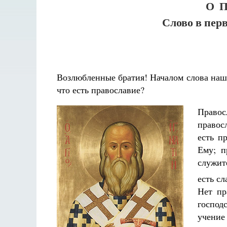
О 
Слово в пер
Возлюбленные братия! Началом слова наше
что есть православие?
Право
правос
Разлуки не будет
есть п
Фредерика де Грааф
Ему; п
служит
есть с
Нет пр
господ
учение