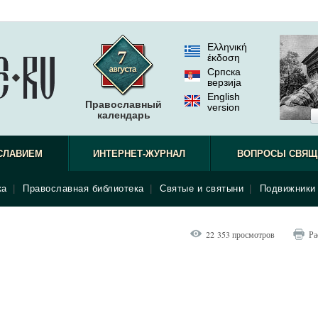
Ελληνική
έκδοση
Српска
верзиjа
English
Православный
version
календарь
СЛАВИЕМ
ИНТЕРНЕТ-ЖУРНАЛ
ВОПРОСЫ СВЯЩ
ка
|
Православная библиотека
|
Святые и святыни
|
Подвижники 
22 353 просмотров
Ра