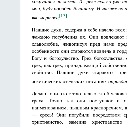
сокрушися на земли. Ты рекл ecu во уме 
мой, буду подобен Вышнему. Ныне же во а
[13]
яко мертвец
.
Падшие духи, содержа в себе начало всех 
жаждою погубления их. Они вовлекают н
славолюбие, живописуя пред нами пре
особенности они стараются вовлечь в гордо
Богу и богохульство. Грех богохульства
грех, как грех, принадлежащий собствен
свойство. Падшие духи стараются пр
аскетических отеческих писаниях
оправда
Делают они это с тою целью, чтоб челове
греха. Точно так они поступают и с 
наименованием, пышным красноречием, 
— ересь! Они погубили посредством ер
христианство, заменив христианство