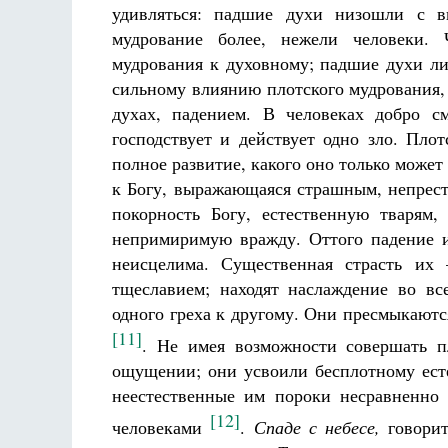
удивляться: падшие духи низошли с в
мудрование более, нежели человеки. 
мудрования к духовному; падшие духи л
сильному влиянию плотского мудрования, 
духах, падением. В человеках добро с
господствует и действует одно зло. Пло
полное развитие, какого оно только може
к Богу, выражающаяся страшным, непрест
покорность Богу, естественную тварям
непримиримую вражду. Оттого падение и
неисцелима. Существенная страсть их
тщеславием; находят наслаждение во вс
одного греха к другому. Они пресмыкаютс
[11]
. Не имея возможности совершать п
ощущении; они усвоили бесплотному есте
неестественные им пороки несравненно
[12]
человеками
.
Спаде с небесе,
говорит