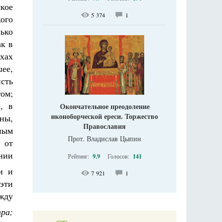
кое
5 374
1
ого
ько
ак в
хах
ее,
исть
ом;
, в
Окончательное преодоление
иконоборческой ереси. Торжество
ны,
Православия
пым
Прот. Владислав Цыпин
 от
янии
Рейтинг:
9.9
Голосов:
141
и и
7 921
1
эти
жду
ра;