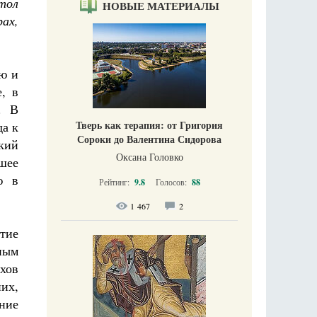
стол
НОВЫЕ МАТЕРИАЛЫ
рах,
ью и
, в
. В
Тверь как терапия: от Григория
да к
Сороки до Валентина Сидорова
кий
Оксана Головко
шее
ю в
Рейтинг:
9.8
Голосов:
88
1 467
2
ятие
ным
хов
их,
ние