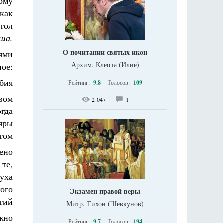
ному
как
тол
ша,
О почитании святых икон
ями
Архим. Клеопа (Илие)
ое:
бия
Рейтинг:
9.8
Голосов:
109
вом
2 047
1
огда
ляры
атом
ено
те,
уха
ого
Экзамен правой веры
тий
Митр. Тихон (Шевкунов)
жно
Рейтинг:
9.7
Голосов:
194