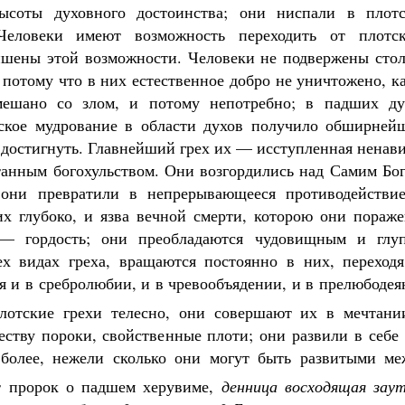
ысоты духовного достоинства; они ниспали в плотс
Человеки имеют возможность переходить от плотск
ишены этой возможности. Человеки не подвержены стол
потому что в них естественное добро не уничтожено, к
мешано со злом, и потому непотребно; в падших ду
тское мудрование в области духов получило обширнейш
т достигнуть. Главнейший грех их — исступленная ненав
анным богохульством. Они возгордились над Самим Бог
, они превратили в непрерывающееся противодействие
х глубоко, и язва вечной смерти, которою они пораже
 — гордость; они преобладаются чудовищным и глу
ех видах греха, вращаются постоянно в них, переходя
я и в сребролюбии, и в чревообъядении, и в прелюбоде
лотские грехи телесно, они совершают их в мечтани
ству пороки, свойственные плоти; они развили в себе 
 более, нежели сколько они могут быть развитыми ме
 пророк о падшем херувиме,
денница восходящая заут