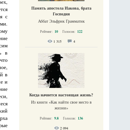
ех,
Память апостола Иакова, брата
ется
Господня
я с
Аббат Эльфрик Грамматик
ми.
ому
Рейтинг:
10
Голосов:
122
ние
1 315
4
сим
ь в
что
ное,
ой в
ие и
ение
Когда начнется настоящая жизнь?
си,
Из книги «Как найти свое место в
еся
жизни​»
кий
рха
Рейтинг:
9.8
Голосов:
136
рые
2 094