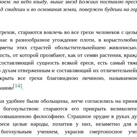
твоем: на небо взыду, выше звезд Божиих поставлю пре
д снидеши и во основания земли, повержен будеши на го
грехов, стараются вовлечь во все грехи человеков с цел
ас в разнообразное угождение плоти, в корыстолюбие
дметы этих страстей обольстительнейшею живописью
сть, от которой прозябают, как от семян растения, враж
, составляющий сущность всякой ереси, есть самый тяж
но духам отверженным и составляющий их отличительней
икрыть все грехи благовидною личиною, называемо
[14]
ниями
.
ки удобнее были обольщены, легче согласились на прин
богохульством: стараются его прикрыть великолеп
возвышенною философиею. Страшное орудие в руках ду
еси целые народы, похитив у них, незаметно для н
 богохульным учением, украсив смертоносное уче