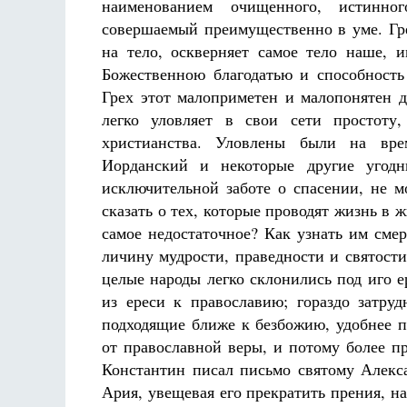
наименованием очищенного, истинног
совершаемый преимущественно в уме. Гре
на тело, оскверняет самое тело наше,
Божественною благодатью и способность
Грех этот малоприметен и малопонятен 
легко уловляет в свои сети простоту,
христианства. Уловлены были на вре
Иорданский и некоторые другие угод
исключительной заботе о спасении, не м
сказать о тех, которые проводят жизнь в 
самое недостаточное? Как узнать им сме
личину мудрости, праведности и святост
целые народы легко склонились под иго 
из ереси к православию; гораздо затруд
подходящие ближе к безбожию, удобнее п
от православной веры, и потому более п
Константин писал письмо святому Алекса
Ария, увещевая его прекратить прения, 