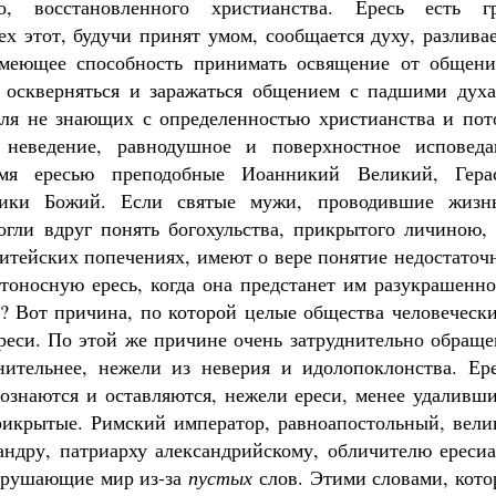
о, восстановленного христианства. Ересь есть гр
х этот, будучи принят умом, сообщается духу, разлива
 имеющее способность принимать освящение от общени
 оскверняться и заражаться общением с падшими духа
для не знающих с определенностью христианства и пот
 неведение, равнодушное и поверхностное исповеда
мя ересью преподобные Иоанникий Великий, Гера
ники Божий. Если святые мужи, проводившие жизн
огли вдруг понять богохульства, прикрытого личиною, 
житейских попечениях, имеют о вере понятие недостаточ
ртоносную ересь, когда она предстанет им разукрашенн
и? Вот причина, по которой целые общества человеческ
ереси. По этой же причине очень затруднительно обращ
нительнее, нежели из неверия и идолопоклонства. Ере
ознаются и оставляются, нежели ереси, менее удаливши
рикрытые. Римский император, равноапостольный, вели
ндру, патриарху александрийскому, обличителю ересиа
нарушающие мир из-за
пустых
слов. Этими словами, кото