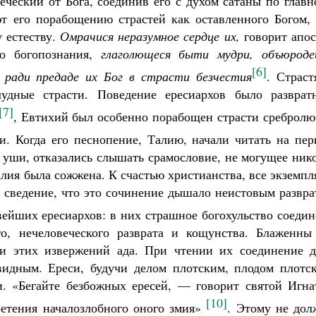
еческий от Бога, соединив его с духом сатаны по глав
ют его порабощению страстей как оставленного Богом, 
 естеству.
Омрачися неразумное сердце их,
говорит апос
го богопознания,
глаголющеся быти мудри, объюроде
[6]
ради предаде их Бог в страсти безчестия
. Страст
лудные страсти. Поведение ересиархов было развратн
[7]
, Евтихий был особенно порабощен страсти сребролю
и. Когда его песнопение, Талию, начали читать на пер
 уши, отказались слышать срамословие, не могущее ник
алия была сожжена. К счастью христианства, все экземп
е сведение, что это сочинение дышало неистовым развр
ейших ересиархов: в них страшное богохульство соедин
, нечеловеческого разврата и кощунства. Блаженны 
ли этих извержений ада. При чтении их соединение д
видным. Ереси, будучи делом плотским, плодом плотск
. «Бегайте безбожных ересей, — говорит святой Игна
[10]
ретения началозлобного оного змия»
. Этому не дол