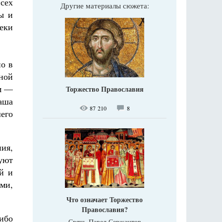
всех
Другие материалы сюжета:
ы и
еки
о в
ной
м —
Торжество Православия
наша
87 210
8
шего
ния,
уют
й и
ими,
Что означает Торжество
Православия?
ибо
Свящ. Павел Сержантов