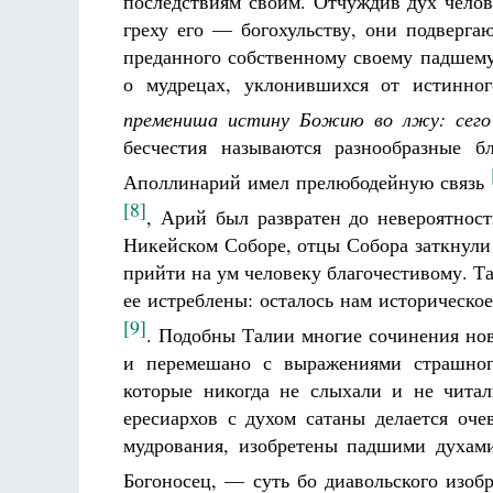
последствиям своим. Отчуждив дух челов
греху его — богохульству, они подверга
преданного собственному своему падшему
о мудрецах, уклонившихся от истинно
премениша истину Божию во лжу: сего 
бесчестия называются разнообразные б
Аполлинарий имел прелюбодейную связь
[8]
, Арий был развратен до невероятност
Никейском Соборе, отцы Собора заткнули
прийти на ум человеку благочестивому. Т
ее истреблены: осталось нам историческо
[9]
. Подобны Талии многие сочинения нов
и перемешано с выражениями страшного
которые никогда не слыхали и не чита
ересиархов с духом сатаны делается оче
мудрования, изобретены падшими духами
Богоносец, — суть бо диавольского изоб