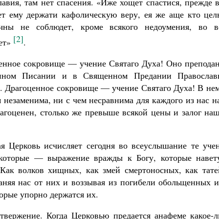
лавия, там нет спасения. «Иже хощет спастися, прежде 
ет ему держати кафолическую веру, ея же аще кто цел
чны не соблюдет, кроме всякого недоумения, во в
[2]
ет»
.
енное сокровище — учение Святаго Духа! Оно преподан
нном Писании и в Священном Предании Православ
. Драгоценное сокровище — учение Святаго Духа! В не
м незаменима, ни с чем несравнима для каждого из нас 
рагоценен, столько же превыше всякой цены и залог на
тая Церковь исчисляет сегодня во всеуслышание те уче
которые — выражение вражды к Богу, которые навет
Как волков хищных, как змей смертоносных, как тате
раняя нас от них и воззывая из погибели обольщенных 
торые упорно держатся их.
отвержение. Когда Церковью предается анафеме какое-л