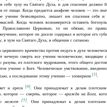
 в себе хулу на Святаго Духа, и для спасения должно 
ся от пищи. Когда предается анафеме человек — это зна
ое учение безвозвратно, лишает им спасения себя и 
ыслей. Когда человек вознамерится оставить богохуль
е Православною Церковью, то он обязан, по прави
еучение, которое он доселе содержал и которое его губ
у, в хуле на Святаго Духа, в общении с сатаною.
 церковного врачевства против недуга в духе человечес
 вечную смерть все учения человеческие, вводящие с
 разума, из плотского мудрования, этого общего досто
тое учение о Боге. Человеческое умствование, введенн
[3]
есью, а последование этому учению — зловерием
.
[4]
ляет и ереси
. Они принадлежат к делам плотским
,
которое —
смерть,
которое —
вражда на Бога,
кото
[5]
 бо может
.
Они принадлежат к делам плотским