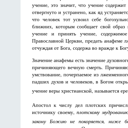
учение, это значит, что учение содержит
отвергнуто и устранено, как яд устраняет
что человек тот усвоил себе богохульн
ближних, которым сообщает свой образ м
учение и принять учение, содержимо
Православной Церкви, предать анафеме лж
отчуждая от Бога, содержа во вражде к Бог
Значение анафемы есть значение духовного
причиняющего вечную смерть. Причиняют
умствование, почерпаемое из лжеименного
падших духов и человеков, в Богом откры
учение веры христианской, называется ер
Апостол к числу дел плотских причис
источнику своему,
плотскому мудрованию
закону Божию не покоряется, ниже