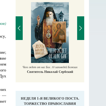
ов)
осу,
П
ие;
Е
вие
аучись у
ием
Чего ждет от нас Бог. 10 заповедей Божиих
ого
Святитель Николай Сербский
 Дух
них
е —
НЕДЕЛЯ 1-Я ВЕЛИКОГО ПОСТА.
 нет
ТОРЖЕСТВО ПРАВОСЛАВИЯ