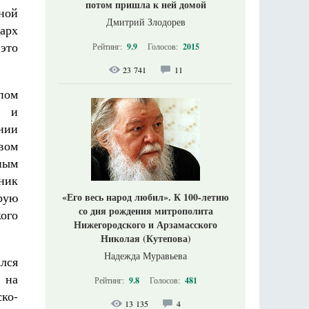
потом пришла к ней домой
ной
Дмитрий Злодорев
арх
 это
Рейтинг:
9.9
Голосов:
2015
23 741
11
пом
а и
нии
вом
ным
ник
рую
«Его весь народ любил». К 100-летию
со дня рождения митрополита
ого
Нижегородского и Арзамасского
Николая (Кутепова)
Надежда Муравьева
лся
 на
Рейтинг:
9.8
Голосов:
481
ко-
13 135
4