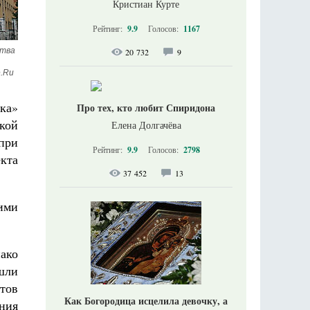
Кристиан Курте
Рейтинг:
9.9
Голосов:
1167
тва 
20 732
9
.Ru
ика»
Про тех, кто любит Спиридона
кой
Елена Долгачёва
при
Рейтинг:
9.9
Голосов:
2798
екта
37 452
13
кими
ако
шли
тов
Как Богородица исцелила девочку, а
ния