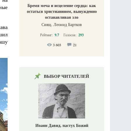
Бремя меча и исцеление сердца: как
ные
остаться христианином, вынужденно
останавливая зло
Свящ. Леонид Бартков
ава
шил
Рейтинг:
9.7
Голосов:
293
чашу
3 603
21
ВЫБОР ЧИТАТЕЛЕЙ
Иоанн Давид, пастух Божий