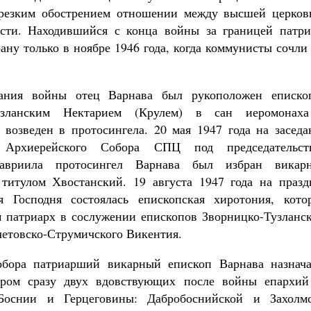
я резким обострением отношении между высшей церков
асти. Находившийся с конца войны за границей патри
ану только в ноябре 1946 года, когда коммунисты сочли
ания войны отец Варнава был рукоположен еписко
Тузланским Нектарием (Крулем) в сан иеромонах
 возведен в протосингела. 20 мая 1947 года на заседа
 Архиерейского Собора СПЦ под председательст
Гавриила протосингел Варнава был избран викар
титулом Хвостанский. 19 августа 1947 года на празд
я Господня состоялась епископская хиротония, кото
 патриарх в сослужении епископов Зворницко-Тузланск
летовско-Струмичского Викентия.
бора патриарший викарный епископ Варнава назнача
ором сразу двух вдовствующих после войны епархий
Боснии и Герцеговины: Дабробоснийской и Захолмс