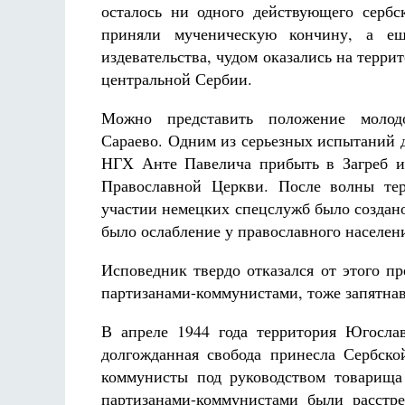
осталось ни одного действующего сербск
приняли мученическую кончину, а ещ
издевательства, чудом оказались на терр
центральной Сербии.
Можно представить положение молод
Сараево. Одним из серьезных испытаний 
НГХ Анте Павелича прибыть в Загреб и
Православной Церкви. После волны тер
участии немецких спецслужб было создано
было ослабление у православного населени
Исповедник твердо отказался от этого п
партизанами-коммунистами, тоже запятнав
В апреле 1944 года территория Югосла
долгожданная свобода принесла Сербск
коммунисты под руководством товарища
партизанами-коммунистами были расстр