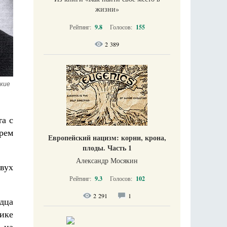
жизни​»
Рейтинг:
9.8
Голосов:
155
2 389
кие 
та с
рем
Европейский нацизм: корни, крона,
плоды. Часть 1
Александр Мосякин
двух
Рейтинг:
9.3
Голосов:
102
2 291
1
дца
ике
 на