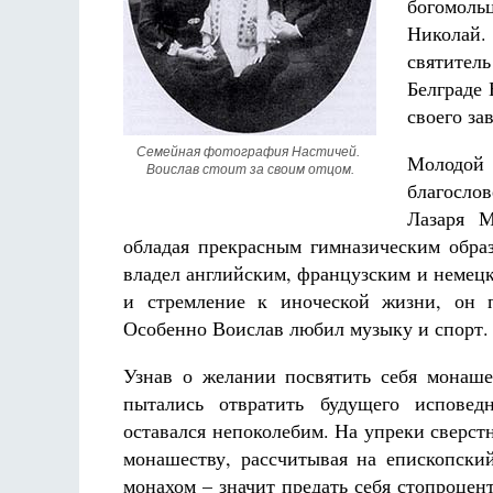
богомол
Николай.
святител
Белграде 
своего за
Семейная фотография Настичей. 
Молодой
Воислав стоит за своим отцом.
благослов
Лазаря М
обладая прекрасным гимназическим образ
владел английским, французским и немец
и стремление к иноческой жизни, он п
Особенно Воислав любил музыку и спорт.
Узнав о желании посвятить себя монаше
пытались отвратить будущего испове
оставался непоколебим. На упреки сверстн
монашеству, рассчитывая на епископский
монахом – значит предать себя стопроцен