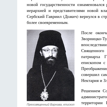
новой государственности ознаменовалс
иерархией и представителями новой вл
Сербский Гавриил (Дожич) вернулся в стр
более своевременным.
После оконч
Зворницко-
впоследствии
Священного
патриарха 
епископом с 
Преображени
совершил сам
Нектария и З
Решением Со
администрат
территории 
Преосвященный Варнава, епископ 