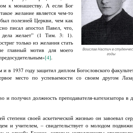
вом к монашеству. А если Бог
 такое желание является чем-то
 был полезней Церкви, чем как
но писал апостол Павел, что,
 дела желает” (1 Тим. 3: 1).
остриг только из желания стать
не главный мотив для моего
Воислав Настич в студенчес
годы
 предосудительным»
[4]
.
 и в 1937 году защитил диплом Богословского факульте
ервое место по успеваемости со своим другом Лаза
во и получил должность преподавателя-катехизатора в 
й степени своей аскетической жизнью он завоевал сер
ем и учителем, – свидетельствует о молодом подвижн
ру и службу Божию, которые интеллигенты отодвигали