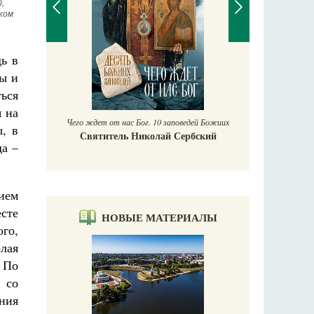
 
ком 
дь в
П
ты и
Е
ться
аучись у
я на
Чего ждет от нас Бог. 10 заповедей Божиих
ы, в
Святитель Николай Сербский
да –
ием
сте
НОВЫЕ МАТЕРИАЛЫ
ого,
лая
 По
 со
ния