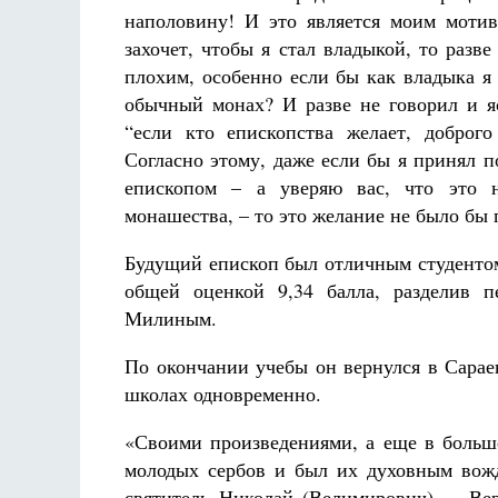
наполовину! И это является моим моти
захочет, чтобы я стал владыкой, то разве
плохим, особенно если бы как владыка я
обычный монах? И разве не говорил и яс
“если кто епископства желает, доброго
Согласно этому, даже если бы я принял п
епископом – а уверяю вас, что это 
монашества, – то это желание не было бы
Будущий епископ был отличным студентом
общей оценкой 9,34 балла, разделив п
Милиным.
По окончании учебы он вернулся в Сарае
школах одновременно.
«Своими произведениями, а еще в больше
молодых сербов и был их духовным вожд
святитель Николай (Велимирович). – Ве