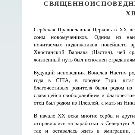
СВЯЩЕННОИСПОВЕДНИ
Х
Сербская Православная Церковь в XX ве
сонм новомучеников. Одним из наи
почитаемых подвижников новейшего вр
Хвостанский Варнава (Настич), чей ср
жизненный путь был исполнен страданиям
Будущий исповедник Воислав Настич род
года в США, в городке Гэри, штат
благочестивых родителя были родом из 
славящейся свободолюбием и благочестие
отец был родом из Плевлей, а мать из Ни
В начале XX века многие сербы и други
отправлялись на заработки в Северную А
так и оставалась жить в эмиграции, 