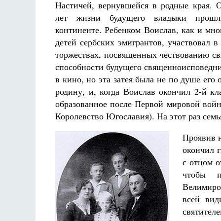
Настичей, вернувшейся в родные края. 
лет жизни будущего владыки прошл
континенте. Ребенком Воислав, как и мно
детей сербских эмигрантов, участвовал 
торжествах, посвященных чествованию св
способности будущего священноисповедни
в кино, но эта затея была не по душе его
Разлуки не будет
Фредерика де Грааф
родину, и, когда Воислав окончил 2-й к
образованное после Первой мировой войны
Королевство Югославия). На этот раз семь
Проявив 
окончил 
с отцом о
чтобы п
Велимиро
всей вид
святител