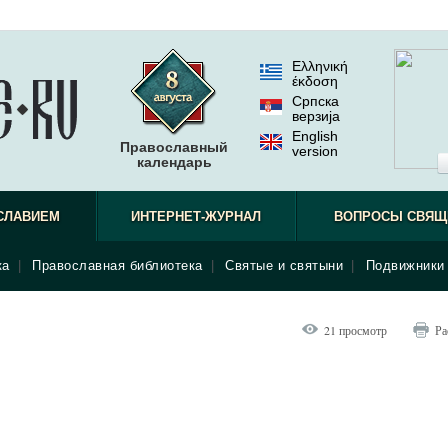
Ελληνική
έκδοση
Српска
верзиjа
English
Православный
version
календарь
наблюдат
СЛАВИЕМ
ИНТЕРНЕТ-ЖУРНАЛ
ВОПРОСЫ СВЯЩ
ка
|
Православная библиотека
|
Святые и святыни
|
Подвижники 
21 просмотр
Ра