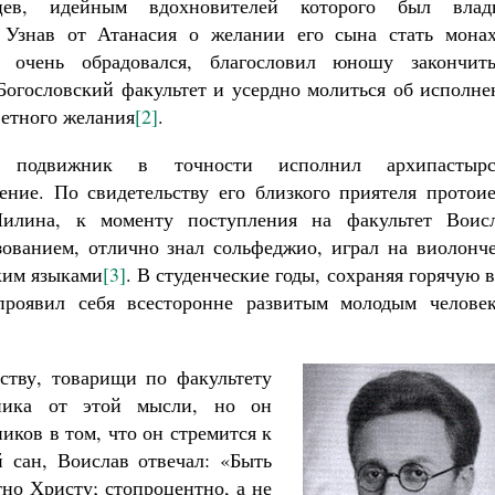
ьцев, идейным вдохновителей которого был влад
 Узнав от Атанасия о желании его сына стать монах
ь очень обрадовался, благословил юношу закончит
Богословский факультет и усердно молиться об исполн
ветного желания
[2]
.
 подвижник в точности исполнил архипастырс
ение. По свидетельству его близкого приятеля протои
илина, к моменту поступления на факультет Воисл
ованием, отлично знал сольфеджио, играл на виолонче
ким языками
[3]
. В студенческие годы, сохраняя горячую 
роявил себя всесторонне развитым молодым человек
ству, товарищи по факультету
дника от этой мысли, но он
иков в том, что он стремится к
 сан, Воислав отвечал: «Быть
тно Христу; стопроцентно, а не