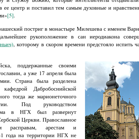
в ее центр и поставил тем самым духовные и нравствен
ми»
[5]
.
онашеский постриг в монастыре Милешева с именем Варн
дальнейшее рукоположение в сан иеродиакона совер
ньич)
, которому в скором времени предстояло испить 
йска, поддержанные своими
ославии, а уже 17 апреля была
рмии. Страна была разделена
 кафедрой Дабробоснийской
ного тогда же марионеточного
атии. Под руководством
ежима в НГХ был развернут
ербской Церкви. Православное
ким расправам, арестам и
41 года на территории НГХ не