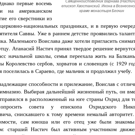
Священноисповедник Варнава (Настич),
Однако первые восемь
епископ Хвостанский. Икона в Вознесенс
и на американском
храме монастыря Беочин
гие его сверстники из
в церковно-национальных праздниках, и в первую очере
ятителя Саввы. Уже в раннем детстве проявились талан
ка. Маленького Воислава даже хотели пригласить снима
Великомученик Георгий Победоносец. Н
святого
 отцу. Атанасий Настич принял твердое решение вернутс
Роман Котов
ласс начальной школы, семья переехала жить на Балкан
 Королевство сербов, хорватов и словенцев (с 1929 го
я поселилась в Сараево, где мальчик и продолжил учебу.
надлежащие способности и прилежание, Воислав с отлич
гимназию. Выбирая дальнейший жизненный путь, он вме
тправился в расположенный на юге страны Охрид для т
опросить совета у епископа Охридского Нико
вича, снискавшего к тому времени немалый авторитет.
имости, сам юноша или его отец уже были знакомы
ем: старший Настич был активным участником движе