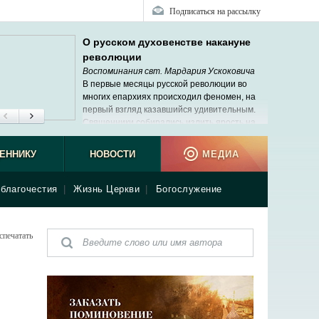
Подписаться на рассылку
О русском духовенстве накануне
революции
Воспоминания свт. Мардария Ускоковича
В первые месяцы русской революции во
многих епархиях происходил феномен, на
первый взгляд казавшийся удивительным.
Священники собирались излить ярость на
своих архиереев. Мне не раз пришлось
ь подобные сцены, но меня это не удивляло.
ЕННИКУ
НОВОСТИ
МЕДИА
благочестия
|
Жизнь Церкви
|
Богослужение
спечатать