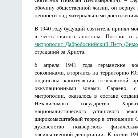
обочину общественной жизни, он вернул 
ценности над материальными достижения
В 1940 году будущий святитель принял м
в честь святого апостола. Постриг и 
митрополит Дабробоснийский Петр (Зимо
страданий за Христа.
6 апреля 1941 года германские во
союзниками, вторглись на территорию Юг
подписана капитуляция югославской а
оккупационными зонами. Сараево, с
митрополии, оказалось в составе создан
Независимого государства Хорв
националистического усташского р
широкомасштабный террор в отношении С
духовенство подверглось физичес
насильственной депортации. К осени 19