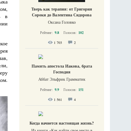
ыка
ом,
Тверь как терапия: от Григория
Сороки до Валентина Сидорова
ь в
Оксана Головко
ении
Рейтинг:
9.8
Голосов:
102
кое
1 703
2
ерея
ав,
ли,
Память апостола Иакова, брата
Господня
веру
Аббат Эльфрик Грамматик
ом.
Рейтинг:
9.9
Голосов:
151
1 561
4
Когда начнется настоящая жизнь?
Из книги «Как найти свое место в