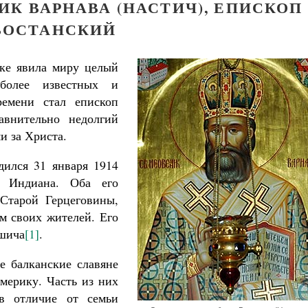
К ВАРНАВА (НАСТИЧ), ЕПИСКОП
ВОСТАНСКИЙ
ке явила миру целый
более известных и
емени стал епископ
авнительно недолгий
и за Христа.
ился 31 января 1914
 Индиана. Оба его
Старой Герцеговины,
м своих жителей. Его
кшича
[1]
.
е балканские славяне
Как найти своё место в жизни
мерику. Часть из них
Кирилл Мурышев
в отличие от семьи