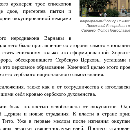
ого архиерея: трое епископов
е двое, претерпев пытки и
итории оккупированной немцами
Кафедральный собор Рождес
Пресвятой Богородицы в 
Сараево. Фото Православие
ого иеродиакона Варнавы в
для него было приглашение со стороны самого «поглавн
 стать епископом только что сформированной Хорватс
рора, обескровившего Сербскую Церковь, усташами 
 это церковное образование. Конечной целью этого про
я его сербского национального самосознания.
редложения, также как и от сотрудничества с югославс
шими себя кровью сербского духовенства.
вии была полностью освобождена от оккупантов. Одн
ой Церкви и новые страдания. К власти в стране при
 Тито. Уже в первые месяцы после изгнания оккупан
еляны десятки священнослужителей. Процесс становле