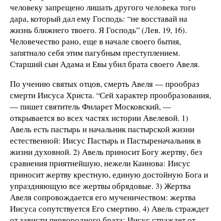
человеку запрещено лишать другого человека того
дара, который дал ему Господь: “не восставай на
жизнь ближнего твоего. Я Господь” (Лев. 19, 16).
Человечество рано, еще в начале своего бытия,
запятнало себя этим пагубным преступлением.
Старший сын Адама и Евы убил брата своего Авеля.
По учению святых отцов, смерть Авеля — прообраз
смерти Иисуса Христа. “Сей характер прообразования,
— пишет святитель Филарет Московский, —
открывается во всех частях истории Авелевой. 1)
Авель есть пастырь и начальник пастырской жизни
естественной: Иисус Пастырь и Пастыреначальник в
жизни духовной. 2) Авель приносит Богу жертву, без
сравнения приятнейшую, нежели Каинова: Иисус
приносит жертву крестную, единую достойную Бога и
упраздняющую все жертвы обрядовые. 3) Жертва
Авеля сопровождается его мученичеством: жертва
Иисуса сопутствуется Его смертию. 4) Авель страждет
от зависти первородного брата: Иисус страждет от