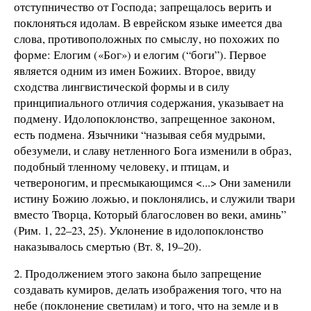
отступничество от Господа; запрещалось верить и
поклоняться идолам. В еврейском языке имеется два
слова, противоположных по смыслу, но похожих по
форме: Елогим («Бог») и елогим (“боги”). Первое
является одним из имен Божиих. Второе, ввиду
сходства лингвистической формы и в силу
принципиального отличия содержания, указывает на
подмену. Идолопоклонство, запрещенное законом,
есть подмена. Язычники “называя себя мудрыми,
обезумели, и славу нетленного Бога изменили в образ,
подобный тленному человеку, и птицам, и
четвероногим, и пресмыкающимся <...> Они заменили
истину Божию ложью, и поклонялись, и служили твари
вместо Творца, Который благословен во веки, аминь”
(Рим. 1, 22–23, 25). Уклонение в идолопоклонство
наказывалось смертью (Вт. 8, 19–20).
2. Продолжением этого закона было запрещение
создавать кумиров, делать изображения того, что на
небе (поклонение светилам) и того, что на земле и в