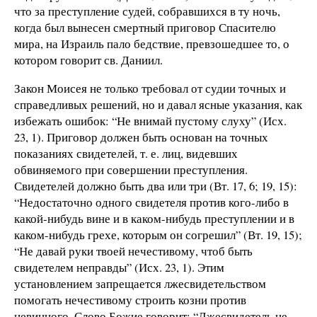
что за преступление судей, собравшихся в ту ночь,
когда был вынесен смертный приговор Спасителю
мира, на Израиль пало бедствие, превзошедшее то, о
котором говорит св. Даниил.
Закон Моисея не только требовал от судии точных и
справедливых решений, но и давал ясные указания, как
избежать ошибок: “Не внимай пустому слуху” (Исх.
23, 1). Приговор должен быть основан на точных
показаниях свидетелей, т. е. лиц, видевших
обвиняемого при совершении преступления.
Свидетелей должно быть два или три (Вт. 17, 6; 19, 15):
“Недостаточно одного свидетеля против кого-либо в
какой-нибудь вине и в каком-нибудь преступлении и в
каком-нибудь грехе, которым он согрешил” (Вт. 19, 15);
“Не давай руки твоей нечестивому, чтоб быть
свидетелем неправды” (Исх. 23, 1). Этим
установлением запрещается лжесвидетельством
помогать нечестивому строить козни против
невинного. Слово Божие говорит: “Лжесвидетель не