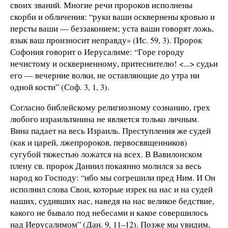
своих званий. Многие речи пророков исполнены
скорби и обличения: “руки ваши осквернены кровью и
персты ваши — беззаконием; уста ваши говорят ложь,
язык ваш произносит неправду» (Ис. 59, 3). Пророк
Софония говорит о Иерусалиме: “Горе городу
нечистому и оскверненному, притеснителю! <...> судьи
его — вечерние волки, не оставляющие до утра ни
одной кости” (Соф. 3, 1, 3).
Согласно библейскому религиозному сознанию, грех
любого израильтянина не является только личным.
Вина падает на весь Израиль. Преступления же судей
(как и царей, лжепророков, первосвященников)
сугубой тяжестью ложатся на всех. В Вавилонском
плену св. пророк Даниил покаянно молился за весь
народ ко Господу: “ибо мы согрешили пред Ним. И Он
исполнил слова Свои, которые изрек на нас и на судей
наших, судивших нас, наведя на нас великое бедствие,
какого не бывало под небесами и какое совершилось
над Иерусалимом” (Дан. 9, 11–12). Позже мы увидим,