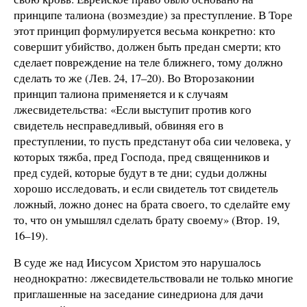
принципе талиона (возмездие) за преступление. В Торе
этот принцип формулируется весьма конкретно: кто
совершит убийство, должен быть предан смерти; кто
сделает повреждение на теле ближнего, тому должно
сделать то же (Лев. 24, 17–20). Во Второзаконии
принцип талиона применяется и к случаям
лжесвидетельства: «Если выступит против кого
свидетель несправедливый, обвиняя его в
преступлении, то пусть предстанут оба сии человека, у
которых тяжба, пред Господа, пред священников и
пред судей, которые будут в те дни; судьи должны
хорошо исследовать, и если свидетель тот свидетель
ложный, ложно донес на брата своего, то сделайте ему
то, что он умышлял сделать брату своему» (Втор. 19,
16–19).
В суде же над Иисусом Христом это нарушалось
неоднократно: лжесвидетельствовали не только многие
приглашенные на заседание синедриона для дачи