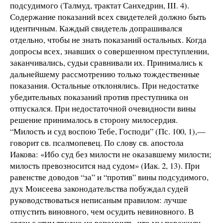
подсудимого (Талмуд, трактат Санхедрин, III. 4).
Содержание показаний всех свидетелей должно быть
идентичным. Каждый свидетель допрашивался
отдельно, чтобы не знать показаний остальных. Когда
допросы всех, знавших о совершенном преступлении,
заканчивались, судьи сравнивали их. Принимались к
дальнейшему рассмотрению только тождественные
показания. Остальные отклонялись. При недостатке
убедительных показаний против преступника он
отпускался. При недостаточной очевидности вины
решение принималось в сторону милосердия.
“Милость и суд воспою Тебе, Господи” (Пс. 100, 1),—
говорит св. псалмопевец. По слову св. апостола
Иакова: «Ибо суд без милости не оказавшему милости;
милость превозносится над судом» (Иак. 2, 13). При
равенстве доводов “за” и “против” вины подсудимого,
дух Моисеева законодательства побуждал судей
руководствоваться неписаным правилом: лучше
отпустить виновного, чем осудить невиновного. В
связи с этим трудно не вспомнить, что мы пережили