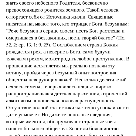
знать своего небесного Родителя, бесконечно
превосходящего родителя земного. Такой человек
отторгает себя от Источника жизни. Священные
писатели называют того, кто отрицает Бога, безумным:
“Рече безумен в сердце своем: несть Бог, растлеша и
омерзишася в беззакониих, несть творяй благое” (Пс.
52, 2; ср. 13, 1; 9, 25). С ослаблением страха Божия
рождается грех, а неверие в Бога, само будучи
тяжелым грехом, может родить любое преступление. В
прошедшие десятилетия мы реально познали эту
истину, пройдя через безумный опыт построения
общества неверующих людей. Несколько десятилетий
сеялись семена, теперь явились плоды: широко
распространившаяся детская наркомания, отроческий
алкоголизм, юношеская половая распущенность.
Отсутствие полной статистики частично успокаивает и
даже усыпляет. Но даже те неполные сведения,
которые имеются, обнаруживают страшные язвы
нашего больного общества. Знает ли большинство
людей, что ежегодно женщины при абортах в нашей