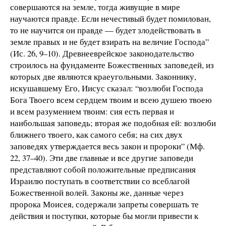
совершаются на земле, тогда живущие в мире
научаются правде. Если нечестивый будет помилован,
то не научится он правде — будет злодействовать в
земле правых и не будет взирать на величие Господа”
(Ис. 26, 9–10). Древнееврейское законодательство
строилось на фундаменте Божественных заповедей, из
которых две являются краеугольными. Законнику,
искушавшему Его, Иисус сказал: “возлюби Господа
Бога Твоего всем сердцем твоим и всею душею твоею
и всем разумением твоим: сия есть первая и
наибольшая заповедь; вторая же подобная ей: возлюби
ближнего твоего, как самого себя; на сих двух
заповедях утверждается весь закон и пророки” (Мф.
22, 37–40). Эти две главные и все другие заповеди
представляют собой положительные предписания
Израилю поступать в соответствии со всеблагой
Божественной волей. Законы же, данные через
пророка Моисея, содержали запреты совершать те
действия и поступки, которые бы могли привести к