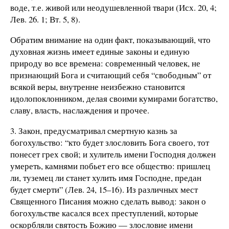
воде, т.е. живой или неодушевленной твари (Исх. 20, 4;
Лев. 26. 1; Вт. 5, 8).
Обратим внимание на один факт, показывающий, что
духовная жизнь имеет единые законы и единую
природу во все времена: современный человек, не
признающий Бога и считающий себя “свободным” от
всякой веры, внутренне неизбежно становится
идолопоклонником, делая своими кумирами богатство,
славу, власть, наслаждения и прочее.
3. Закон, предусматривал смертную казнь за
богохульство: “кто будет злословить Бога своего, тот
понесет грех свой; и хулитель имени Господня должен
умереть, камнями побьет его все общество: пришлец
ли, туземец ли станет хулить имя Господне, предан
будет смерти” (Лев. 24, 15–16). Из различных мест
Священного Писания можно сделать вывод: закон о
богохульстве касался всех преступлений, которые
оскорбляли святость Божию — злословие имени