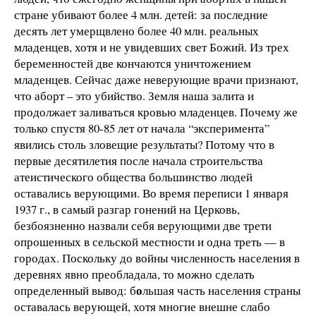
стране убивают более 4 млн. детей: за последние
десять лет умерщвлено более 40 млн. реальных
младенцев, хотя и не увидевших свет Божий. Из трех
беременностей две кончаются уничтожением
младенцев. Сейчас даже неверующие врачи признают,
что аборт – это убийство. Земля наша залита и
продолжает заливаться кровью младенцев. Почему же
только спустя 80-85 лет от начала “эксперимента”
явились столь зловещие результаты? Потому что в
первые десятилетия после начала строительства
атеистического общества большинство людей
оставались верующими. Во время переписи 1 января
1937 г., в самый разгар гонений на Церковь,
безбоязненно назвали себя верующими две трети
опрошенных в сельской местности и одна треть — в
городах. Поскольку до войны численность населения в
деревнях явно преобладала, то можно сделать
о
определенный вывод: б
льшая часть населения страны
оставалась верующей, хотя многие внешне слабо