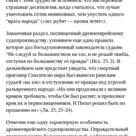
страшные десятилетия, когда считалось, что лучше
уничтожить сотни невиновных, чем упустить одного
“врага народа” («лес рубят — щепки летят»).
Заканчивая раздел, посвященный древнееврейскому
судопроизводству, упомянем еще одно правило,
которое дал богодухновенный законодатель судьям:
“Не следуй за большинством на зло, и не решай тяжбы,
отступая по большинству от правды” (Исх. 23, 2). В
дальнейшем нам предстоит увидеть, что смертный
приговор Спасителю мира был вынесен римским
судьей «на зло» в отступление от правды под угрозой
разъяренного народа: «Но они продолжали с великим
криком требовать, чтобы Он был распят; и превозмог
крик их и первосвященников. И Пилат решил быть по
прошению их» (Лк. 23, 23–24).
Отметим еще одну характерную особенность
древнееврейского судопроизводства. Оправдательный
приговор всегда был окончательный, а обвинительный