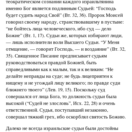
теократическом сознании каждого израильтянина
именно Бог является подлинным Судьей: “Господь
будет судить народ Свой” (Вт. 32, 36). Пророк Моисей
говорил своему народу, странствовавшему в пустыне:
“не бойтесь лица человеческого, ибо суд — дело
Божие” (Вт. 1, 17). Судьи же, которых избирают люди,
— лишь исполнители воли Высшего Судьи. “У Меня
отмщение, — говорит Господь, — и воздаяние” (Вт. 32,
35). Священное Писание предписывает судьям
руководствоваться правдой Божией, быть
справедливыми как к малым, так и к великим: “Не
делайте неправды на суде; не будь лицеприятен к
нищему и не угождай лицу великого; по правде суди
ближнего твоего” (Лев. 19, 15). Поскольку суд
совершался от лица Бога, то должность судьи была
высокой (“Судей не злословь”, Исх. 22, 28) и очень
ответственной. Судья, поступавший незаконно,
совершал тяжкий грех, ибо оскорблял святость Божию.
Далеко не всегда израильские судьи были достойны