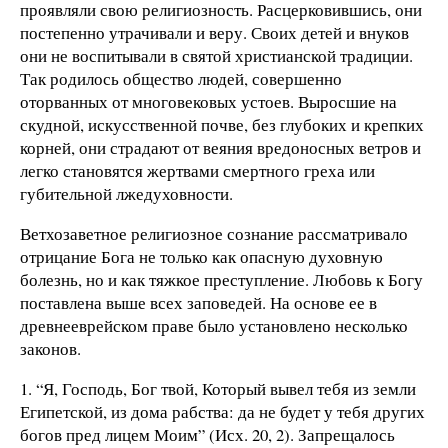
проявляли свою религиозность. Расцерковившись, они
постепенно утрачивали и веру. Своих детей и внуков
они не воспитывали в святой христианской традиции.
Так родилось общество людей, совершенно
оторванных от многовековых устоев. Выросшие на
скудной, искусственной почве, без глубоких и крепких
корней, они страдают от веяния вредоносных ветров и
легко становятся жертвами смертного греха или
губительной лжедуховности.
Ветхозаветное религиозное сознание рассматривало
отрицание Бога не только как опасную духовную
болезнь, но и как тяжкое преступление. Любовь к Богу
поставлена выше всех заповедей. На основе ее в
древнееврейском праве было установлено несколько
законов.
1. “Я, Господь, Бог твой, Который вывел тебя из земли
Египетской, из дома рабства: да не будет у тебя других
богов пред лицем Моим” (Исх. 20, 2). Запрещалось