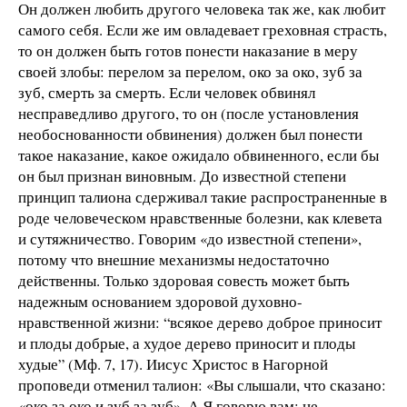
Он должен любить другого человека так же, как любит
самого себя. Если же им овладевает греховная страсть,
то он должен быть готов понести наказание в меру
своей злобы: перелом за перелом, око за око, зуб за
зуб, смерть за смерть. Если человек обвинял
несправедливо другого, то он (после установления
необоснованности обвинения) должен был понести
такое наказание, какое ожидало обвиненного, если бы
он был признан виновным. До известной степени
принцип талиона сдерживал такие распространенные в
роде человеческом нравственные болезни, как клевета
и сутяжничество. Говорим «до известной степени»,
потому что внешние механизмы недостаточно
действенны. Только здоровая совесть может быть
надежным основанием здоровой духовно-
нравственной жизни: “всякое дерево доброе приносит
и плоды добрые, а худое дерево приносит и плоды
худые” (Мф. 7, 17). Иисус Христос в Нагорной
проповеди отменил талион: «Вы слышали, что сказано:
«око за око и зуб за зуб». А Я говорю вам: не