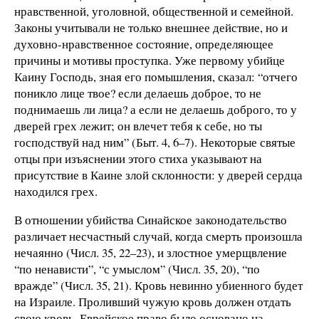
нравственной, уголовной, общественной и семейной.
Законы учитывали не только внешнее действие, но и
духовно-нравственное состояние, определяющее
причины и мотивы проступка. Уже первому убийце
Каину Господь, зная его помышления, сказал: “отчего
поникло лице твое? если делаешь доброе, то не
поднимаешь ли лица? а если не делаешь доброго, то у
дверей грех лежит; он влечет тебя к себе, но ты
господствуй над ним” (Быт. 4, 6–7). Некоторые святые
отцы при изъяснении этого стиха указывают на
присутствие в Каине злой склонности: у дверей сердца
находился грех.
В отношении убийства Синайское законодательство
различает несчастный случай, когда смерть произошла
нечаянно (Числ. 35, 22–23), и злостное умерщвление
“по ненависти”, “с умыслом” (Числ. 35, 20), “по
вражде” (Числ. 35, 21). Кровь невинно убиенного будет
на Израиле. Проливший чужую кровь должен отдать
свою кровь. Еврейское право было основано на