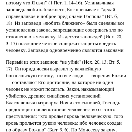
потому что Я свят” (1 Пет. 1, 14–16). Устанавливая
заповедь любить ближнего, Бог призывает: “делай
справедливое и доброе пред очами Господа” (Вт. 6,
18). Из заповеди «любить ближнего» были сделаны все
установления закона, запрещающие совершать зло по
отношению к человеку. Из десяти заповедей (Исх. 20,
3–17) последние четыре содержат запреты вредить
человеку. Заповеди одновременно являются законами.
Первый из этих законов: “не убий” (Исх. 20, 13; Вт. 5,
17). Он юридически выразил ту важнейшую
богословскую истину, что все люди — творения Божии
— составляют Его достояние, на которое ни один
человек не может посягать. Закон, наказывающий
убийство, древнее синайских установлений.
Благословляя патриарха Ноя и его сыновей, Господь
предостерег послепотопное человечество от этого
преступления: “кто прольет кровь человеческую, того
кровь прольется рукою человека: ибо человек создан
по образу Божию” (Быт. 9, 6). По Моисееву закону,