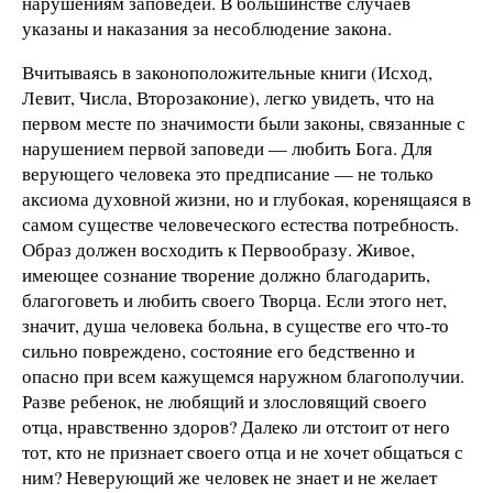
нарушениям заповедей. В большинстве случаев
указаны и наказания за несоблюдение закона.
Вчитываясь в законоположительные книги (Исход,
Левит, Числа, Второзаконие), легко увидеть, что на
первом месте по значимости были законы, связанные с
нарушением первой заповеди — любить Бога. Для
верующего человека это предписание — не только
аксиома духовной жизни, но и глубокая, коренящаяся в
самом существе человеческого естества потребность.
Образ должен восходить к Первообразу. Живое,
имеющее сознание творение должно благодарить,
благоговеть и любить своего Творца. Если этого нет,
значит, душа человека больна, в существе его что-то
сильно повреждено, состояние его бедственно и
опасно при всем кажущемся наружном благополучии.
Разве ребенок, не любящий и злословящий своего
отца, нравственно здоров? Далеко ли отстоит от него
тот, кто не признает своего отца и не хочет общаться с
ним? Неверующий же человек не знает и не желает