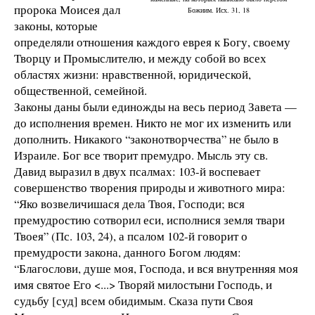
пророка Моисея дал
Божиим. Исх. 31, 18
законы, которые
определяли отношения каждого еврея к Богу, своему
Творцу и Промыслителю, и между собой во всех
областях жизни: нравственной, юридической,
общественной, семейной.
Законы даны были единожды на весь период Завета —
до исполнения времен. Никто не мог их изменить или
дополнить. Никакого “законотворчества” не было в
Израиле. Бог все творит премудро. Мысль эту св.
Давид выразил в двух псалмах: 103-й воспевает
совершенство творения природы и животного мира:
“Яко возвеличишася дела Твоя, Господи; вся
премудростию сотворил еси, исполнися земля твари
Твоея” (Пс. 103, 24), а псалом 102-й говорит о
премудрости закона, данного Богом людям:
“Благослови, душе моя, Господа, и вся внутренняя моя
имя святое Его <...> Творяй милостыни Господь, и
судьбу [суд] всем обидимым. Сказа пути Своя