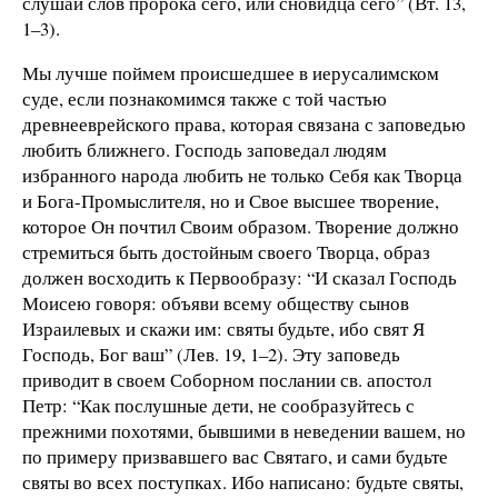
слушай слов пророка сего, или сновидца сего” (Вт. 13,
1–3).
Мы лучше поймем происшедшее в иерусалимском
суде, если познакомимся также с той частью
древнееврейского права, которая связана с заповедью
любить ближнего. Господь заповедал людям
избранного народа любить не только Себя как Творца
и Бога-Промыслителя, но и Свое высшее творение,
которое Он почтил Своим образом. Творение должно
стремиться быть достойным своего Творца, образ
должен восходить к Первообразу: “И сказал Господь
Моисею говоря: объяви всему обществу сынов
Израилевых и скажи им: святы будьте, ибо свят Я
Господь, Бог ваш” (Лев. 19, 1–2). Эту заповедь
приводит в своем Соборном послании св. апостол
Петр: “Как послушные дети, не сообразуйтесь с
прежними похотями, бывшими в неведении вашем, но
по примеру призвавшего вас Святаго, и сами будьте
святы во всех поступках. Ибо написано: будьте святы,