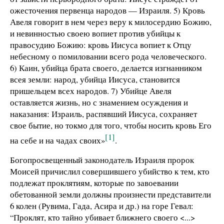
ожесточения первенца народов — Израиля. 5) Кровь
Авеля говорит в нем через веру к милосердию Божию,
и невинностью своею вопиет против убийцы к
правосудию Божию: кровь Иисуса вопиет к Отцу
небесному о помиловании всего рода человеческого.
6) Каин, убийца брата своего, делается изгнанником
всея земли: народ, убийца Иисуса, становится
пришельцем всех народов. 7) Убийце Авеля
оставляется жизнь, но с знамением осуждения и
наказания: Израиль, распявший Иисуса, сохраняет
свое бытие, но токмо для того, чтобы носить кровь Его
[1]
на себе и на чадах своих»
.
Богопросвещенный законодатель Израиля пророк
Моисей причислил совершившего убийство к тем, кто
подлежат проклятиям, которые по завоевании
обетованной земли должны произнести представители
6 колен (Рувима, Гада, Асира и др.) на горе Гевал:
“Проклят, кто тайно убивает ближнего своего <...>