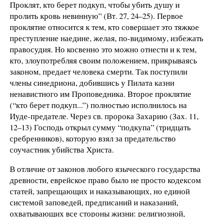
Проклят, кто берет подкуп, чтобы убить душу и
пролить кровь невинную” (Вт. 27, 24–25). Первое
проклятие относится к тем, кто совершает это тяжкое
преступление наедине, желая, по-видимому, избежать
правосудия. Но косвенно это можно отнести и к тем,
кто, злоупотребляя своим положением, прикрываясь
законом, предает человека смерти. Так поступили
члены синедриона, добившись у Пилата казни
ненавистного им Проповедника. Второе проклятие
(“кто берет подкуп...”) полностью исполнилось на
Иуде-предателе. Через св. пророка Захарию (Зах. 11,
12–13) Господь открыл сумму “подкупа” (тридцать
сребренников), которую взял за предательство
соучастник убийства Христа.
В отличие от законов любого языческого государства
древности, еврейское право было не просто кодексом
статей, запрещающих и наказывающих, но единой
системой заповедей, предписаний и наказаний,
охватывающих все стороны жизни: религиозной,