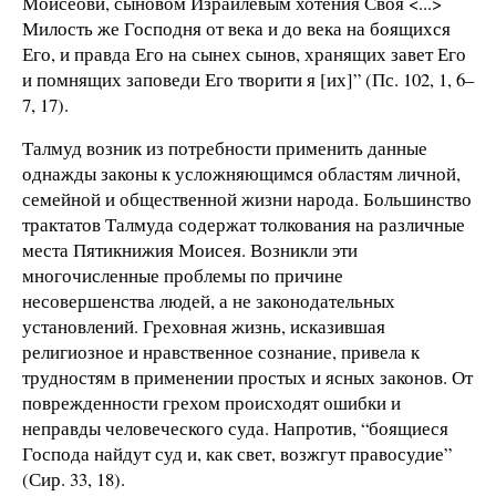
Моисеови, сыновом Израилевым хотения Своя <...>
Милость же Господня от века и до века на боящихся
Его, и правда Его на сынех сынов, хранящих завет Его
и помнящих заповеди Его творити я [их]” (Пс. 102, 1, 6–
7, 17).
Талмуд возник из потребности применить данные
однажды законы к усложняющимся областям личной,
семейной и общественной жизни народа. Большинство
трактатов Талмуда содержат толкования на различные
места Пятикнижия Моисея. Возникли эти
многочисленные проблемы по причине
несовершенства людей, а не законодательных
установлений. Греховная жизнь, исказившая
религиозное и нравственное сознание, привела к
трудностям в применении простых и ясных законов. От
поврежденности грехом происходят ошибки и
неправды человеческого суда. Напротив, “боящиеся
Господа найдут суд и, как свет, возжгут правосудие”
(Сир. 33, 18).