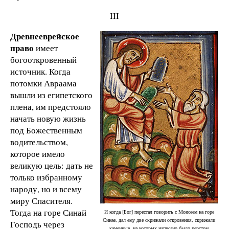
III
Древнееврейское
право
имеет
богооткровенный
источник. Когда
потомки Авраама
вышли из египетского
плена, им предстояло
начать новую жизнь
под Божественным
водительством,
которое имело
великую цель: дать не
только избранному
народу, но и всему
миру Спасителя.
Тогда на горе Синай
И когда [Бог] перестал говорить с Моисеем на горе
Синае, дал ему две скрижали откровения, скрижали
Господь через
каменные, на которых написано было перстом