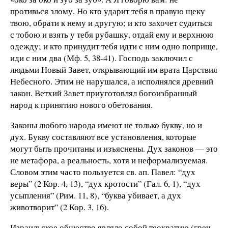
противься злому. Но кто ударит тебя в правую щеку
твою, обрати к нему и другую; и кто захочет судиться
с тобою и взять у тебя рубашку, отдай ему и верхнюю
одежду; и кто принудит тебя идти с ним одно поприще,
иди с ним два (Мф. 5, 38-41). Господь заключил с
людьми Новый Завет, открывающий им врата Царствия
Небесного. Этим не нарушался, а исполнялся древний
закон. Ветхий Завет приуготовлял богоизбранный
народ к принятию нового обетования.
Законы любого народа имеют не только букву, но и
дух. Букву составляют все установления, которые
могут быть прочитаны и изъяснены. Дух законов — это
не метафора, а реальность, хотя и неформализуемая.
Словом этим часто пользуется св. ап. Павел: “дух
веры” (2 Кор. 4, 13), “дух кротости” (Гал. 6, 1), “дух
усыпления” (Рим. 11, 8), “буква убивает, а дух
животворит” (2 Кор. 3, 16).
Израильское общество являло собой теократию (греч.