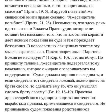
останется ненаказанным, и кто говорит ложь, не
спасется” (Притч. 19, 5). В другой главе этой же
священной книги прямо сказано: “Лжесвидетель
погибнет” (Притч. 21, 28). Несомненно, что здесь речь
идет о высшем Божием Правосудии, которое не
оставит без наказания того, кто из злобы или корысти
дает ложные показания на суде и тем порождает
беззакония. В новозаветных священных текстах эту
мысль выразил св. ап. Павел: злоречивые “Царствия
Божия не наследуют” (1 Кор. 6: 10), т. е. погибнут. По
принципу талиона, лжесвидетель подвергался тому
наказанию, которое ожидало оговариваемого им
подсудимого: “Судьи должны хорошо исследовать, и
если свидетель тот свидетель ложный, ложно донес на
брата своего, то сделайте ему то, что он умышлял
сделать брату своему” (Вт. 19, 18–19). Практика
древнееврейского судопроизводства постепенно
выработала правила, применявшиеся к свидетелям. Не
принимались судом показания родственников