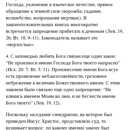
Господа, уклонение в языческое нечестие, прямое
обращение к темной силе (ворожба, гадание,
волшебство, вопрошание мертвых). В
законоположительных книгах многократно
встречается запрещение прибегать к демонам (Лев. 19,
26; Вт. 18, 9–11). Законодатель называет это
«мерзостью».
4. С заповедью любить Бога связан еще один закон:
“Не произноси имени Господа Бога твоего напрасно”
(Исх. 20: 7; Вт. 5: 11). Произнесение имени Бога всуе
есть проявление неблагоговейности, греховное
небрежение к величию Божественного имени. С этим
законом было связано еще одно запрещение: “Не
клянись именем Моим во лжи, и не бесчести имени
Бога твоего” (Лев. 19, 12).
Поскольку заседание синедриона, на которое был
приведен Иисус Христос, представляло суд, то
возникает вопрос: по какому именно закону был