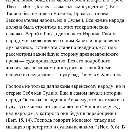
Тheos – «Бог», kratos – «власть», «могущество»). Бог
Творец был не только Вождем, Промыслителем,
Законодателем народа, но и Судьей. Вся жизнь народа
должна была строиться на этих теократических
началах. Верой в Бога, сделавшего Израиль Своим
народом и заключившего с ним Завет, и определялся
дух законов. Истина эта станет очевидной, если мы
рассмотрим важнейшую сторону древнееврейского
права — судопроизводство. Без его подробного
анализа мы не можем приступить к главной теме
нашего исследования — суду над Иисусом Христом.
Господь не только дал законы еврейскому народу, но и
открыл Себя как Судию. Еще в самом начале истории
народа Он сказал в видении Аврааму, что потомки его
будут угнетаемы четыреста лет, но “Я произведу суд
над народом, у которого они будут в порабощении”
(Быт. 15, 14). Господь говорит Моисею: “спасу вас
мышцею простертою и судами великими” (Исх. 6, 6). В