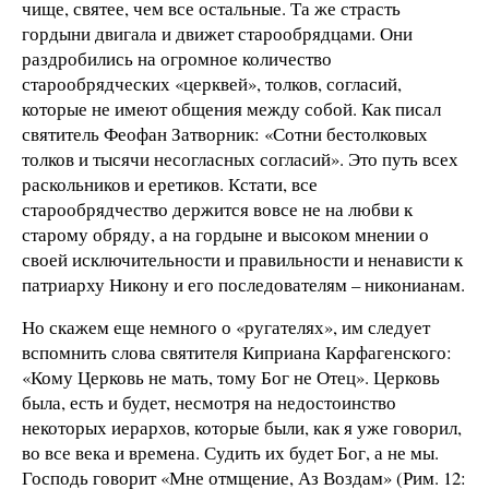
чище, святее, чем все остальные. Та же страсть
гордыни двигала и движет старообрядцами. Они
раздробились на огромное количество
старообрядческих «церквей», толков, согласий,
которые не имеют общения между собой. Как писал
святитель Феофан Затворник: «Сотни бестолковых
толков и тысячи несогласных согласий». Это путь всех
раскольников и еретиков. Кстати, все
старообрядчество держится вовсе не на любви к
старому обряду, а на гордыне и высоком мнении о
своей исключительности и правильности и ненависти к
патриарху Никону и его последователям – никонианам.
Но скажем еще немного о «ругателях», им следует
вспомнить слова святителя Киприана Карфагенского:
«Кому Церковь не мать, тому Бог не Отец». Церковь
была, есть и будет, несмотря на недостоинство
некоторых иерархов, которые были, как я уже говорил,
во все века и времена. Судить их будет Бог, а не мы.
Господь говорит «Мне отмщение, Аз Воздам» (Рим. 12: