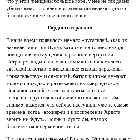
что у этой женщины большое горе, у нее не так давно
убили сына… По внешности никогда нельзя судить о
благополучии человеческой жизни.
Гордость и раскол
В наше время появилось немало «ругателей» (как их
называет апостол Иуда), которые постоянно находят
поводы для возмущения церковной иерархией.
Патриарх, видите ли, слишком много общается со
светской властью, епископы все сплошь заражены
стяжательством и симонией, батюшки тоже думают
только о доходах и разъезжают на «мерседесах».
Появились особые газеты и сайты, которые
специализируются на обличении епископата. Им,
видимо, кажется, что сейчас наступили уже те самые
времена, когда «архиереи и в воcкресение Христа
верить не будут». Полный, будто бы, упадок
благочестия и церковной жизни.
Что движет этими людьми? Гордыня. Кто дал им такое