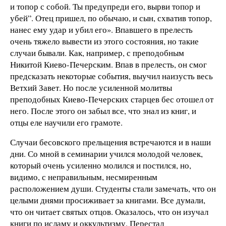
и топор с собой. Ты предупреди его, вырви топор и
убей”. Отец пришел, по обычаю, и сын, схватив топор,
нанес ему удар и убил его». Впавшего в прелесть
очень тяжело вывести из этого состояния, но такие
случаи бывали. Как, например, с преподобным
Никитой Киево-Печерским. Впав в прелесть, он смог
предсказать некоторые события, выучил наизусть весь
Ветхий Завет. Но после усиленной молитвы
преподобных Киево-Печерских старцев бес отошел от
него. После этого он забыл все, что знал из книг, и
отцы еле научили его грамоте.
Случаи бесовского прельщения встречаются и в наши
дни. Со мной в семинарии учился молодой человек,
который очень усиленно молился и постился, но,
видимо, с неправильным, несмиренным
расположением души. Студенты стали замечать, что он
целыми днями просиживает за книгами. Все думали,
что он читает святых отцов. Оказалось, что он изучал
книги по исламу и оккультизму. Перестал