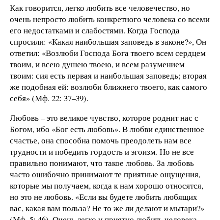
Как говорится, легко любить все человечество, но
очень непросто любить конкретного человека со всеми
его недостатками и слабостями. Когда Господа
спросили: «Какая наибольшая заповедь в законе?», Он
ответил: «Возлюби Господа Бога твоего всем сердцем
твоим, и всею душею твоею, и всем разумением
твоим: сия есть первая и наибольшая заповедь; вторая
же подобная ей: возлюби ближнего твоего, как самого
себя» (Мф. 22: 37–39).
Любовь – это великое чувство, которое роднит нас с
Богом, ибо «Бог есть любовь». В любви единственное
счастье, она способна помочь преодолеть нам все
трудности и победить гордость и эгоизм. Но не все
правильно понимают, что такое любовь. За любовь
часто ошибочно принимают те приятные ощущения,
которые мы получаем, когда к нам хорошо относятся,
но это не любовь. «Если вы будете любить любящих
вас, какая вам польза? Не то же ли делают и мытари?»
(Мф. 5: 46). Очень легко и приятно любить человека,