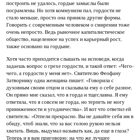
построить не удалось, гордые замыслы были
посрамлены. Но хотя коммунизм пал, гордости не
стало меньше, просто она приняла другие формы.
Говорить с современным человеком о смирении тоже
очень непросто. Ведь рыночное капиталистическое
общество, нацеленное на успех и карьерный рост,
также основано на гордыне.
Хотя часто приходится слышать на исповеди, когда
задаешь вопрос о грехе гордости, и такой ответ: «Чего-
чего, а гордости у меня нет». Святителю Феофану
Затворнику одна женщина пишет: «Говорила с
духовным своим отцом и сказывала ему о себе разное.
Он прямо мне сказал, что я горда и тщеславна. Я ему
ответила, что я совсем не горда, но терпеть не могу
приниженности и угодничества». И вот что ответил ей
святитель: «Отпели прекрасно. Вы не давайте себя им в
обиду, чтоб знали, что за вас голою рукою нельзя
хватать. Вишь, выдумал называть как, да еще в глаза?
Теперь и я вам приговорю: на что же лучшее