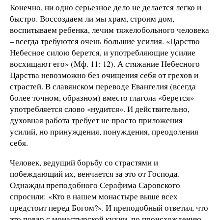
Конечно, ни одно серьезное дело не делается легко и
быстро. Воссоздаем ли мы храм, строим дом,
воспитываем ребенка, лечим тяжелобольного человека
– всегда требуются очень большие усилия. «Царство
Небесное силою берется, и употребляющие усилие
восхищают его» (Мф. 11: 12). А стяжание Небесного
Царства невозможно без очищения себя от грехов и
страстей. В славянском переводе Евангелия (всегда
более точном, образном) вместо глагола «берется»
употребляется слово «нудится». И действительно,
духовная работа требует не просто приложения
усилий, но принуждения, понуждения, преодоления
себя.
Человек, ведущий борьбу со страстями и
побеждающий их, венчается за это от Господа.
Однажды преподобного Серафима Саровского
спросили: «Кто в нашем монастыре выше всех
предстоит перед Богом?». И преподобный ответил, что
это повар с монастырской кухни, по происхождению