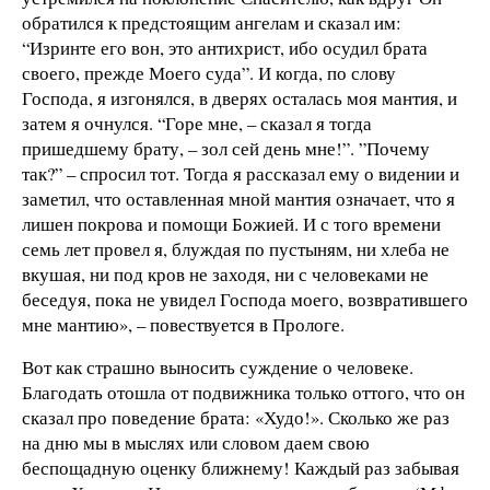
обратился к предстоящим ангелам и сказал им:
“Изринте его вон, это антихрист, ибо осудил брата
своего, прежде Моего суда”. И когда, по слову
Господа, я изгонялся, в дверях осталась моя мантия, и
затем я очнулся. “Горе мне, – сказал я тогда
пришедшему брату, – зол сей день мне!”. ”Почему
так?” – спросил тот. Тогда я рассказал ему о видении и
заметил, что оставленная мной мантия означает, что я
лишен покрова и помощи Божией. И с того времени
семь лет провел я, блуждая по пустыням, ни хлеба не
вкушая, ни под кров не заходя, ни с человеками не
беседуя, пока не увидел Господа моего, возвратившего
мне мантию», – повествуется в Прологе.
Вот как страшно выносить суждение о человеке.
Благодать отошла от подвижника только оттого, что он
сказал про поведение брата: «Худо!». Сколько же раз
на дню мы в мыслях или словом даем свою
беспощадную оценку ближнему! Каждый раз забывая