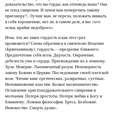
доказательство, что вы горды, как отповедь ваша? Она
не плод смирения. И зачем вам поперечить такому
приговору?.. Лучше вам, не переча, положить вникать
в себя хорошенько, нет ли, в самом деле, в вас сего
зелья, крайне недоброго».
Итак, что же такое гордость и как этот грех
проявляется? Снова обратимся к святителю Игнатию
(Брянчанинову): гордость – «презрение ближнего.
Предпочтение себя всем. Дерзость. Омрачение,
дебелость ума и сердца. Пригвождение их к земному.
Хула. Неверие. Лжеименитый разум. Непокорность
закону Божию и Церкви. Последование своей плотской
воле. Чтение книг еретических, развратных, суетных.
Неповиновение властям. Колкое насмешничество.
Оставление христоподражательного смирения и
молчания. Потеря простоты. Потеря любви к Богу и
ближнему. Ложная философия. Ересь. Безбожие.
Невежество. Смерть души».