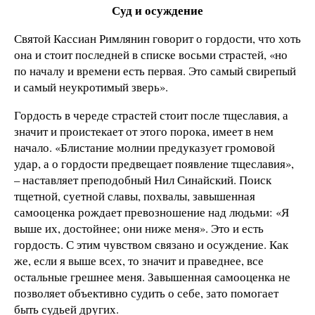
Суд и осуждение
Святой Кассиан Римлянин говорит о гордости, что хоть
она и стоит последней в списке восьми страстей, «но
по началу и времени есть первая. Это самый свирепый
и самый неукротимый зверь».
Гордость в череде страстей стоит после тщеславия, а
значит и проистекает от этого порока, имеет в нем
начало. «Блистание молнии предуказует громовой
удар, а о гордости предвещает появление тщеславия»,
– наставляет преподобный Нил Синайский. Поиск
тщетной, суетной славы, похвалы, завышенная
самооценка рождает превозношение над людьми: «Я
выше их, достойнее; они ниже меня». Это и есть
гордость. С этим чувством связано и осуждение. Как
же, если я выше всех, то значит и праведнее, все
остальные грешнее меня. Завышенная самооценка не
позволяет объективно судить о себе, зато помогает
быть судьей других.