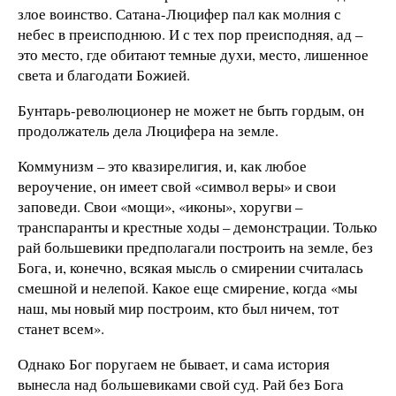
злое воинство. Сатана-Люцифер пал как молния с
небес в преисподнюю. И с тех пор преисподняя, ад –
это место, где обитают темные духи, место, лишенное
света и благодати Божией.
Бунтарь-революционер не может не быть гордым, он
продолжатель дела Люцифера на земле.
Коммунизм – это квазирелигия, и, как любое
вероучение, он имеет свой «символ веры» и свои
заповеди. Свои «мощи», «иконы», хоругви –
транспаранты и крестные ходы – демонстрации. Только
рай большевики предполагали построить на земле, без
Бога, и, конечно, всякая мысль о смирении считалась
смешной и нелепой. Какое еще смирение, когда «мы
наш, мы новый мир построим, кто был ничем, тот
станет всем».
Однако Бог поругаем не бывает, и сама история
вынесла над большевиками свой суд. Рай без Бога