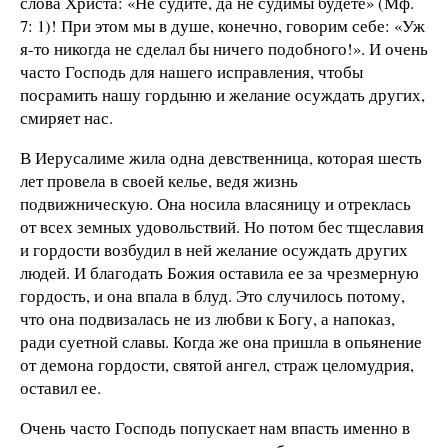
слова Христа: «Не судите, да не судимы будете» (Мф.
7: 1)! При этом мы в душе, конечно, говорим себе: «Уж
я-то никогда не сделал бы ничего подобного!». И очень
часто Господь для нашего исправления, чтобы
посрамить нашу гордыню и желание осуждать других,
смиряет нас.
В Иерусалиме жила одна девственница, которая шесть
лет провела в своей келье, ведя жизнь
подвижническую. Она носила власяницу и отреклась
от всех земных удовольствий. Но потом бес тщеславия
и гордости возбудил в ней желание осуждать других
людей. И благодать Божия оставила ее за чрезмерную
гордость, и она впала в блуд. Это случилось потому,
что она подвизалась не из любви к Богу, а напоказ,
ради суетной славы. Когда же она пришла в опьянение
от демона гордости, святой ангел, страж целомудрия,
оставил ее.
Очень часто Господь попускает нам впасть именно в