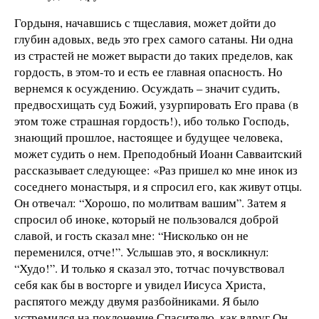
Гордыня, начавшись с тщеславия, может дойти до
глубин адовых, ведь это грех самого сатаны. Ни одна
из страстей не может вырасти до таких пределов, как
гордость, в этом-то и есть ее главная опасность. Но
вернемся к осуждению. Осуждать – значит судить,
предвосхищать суд Божий, узурпировать Его права (в
этом тоже страшная гордость!), ибо только Господь,
знающий прошлое, настоящее и будущее человека,
может судить о нем. Преподобный Иоанн Савваитский
рассказывает следующее: «Раз пришел ко мне инок из
соседнего монастыря, и я спросил его, как живут отцы.
Он отвечал: “Хорошо, по молитвам вашим”. Затем я
спросил об иноке, который не пользовался доброй
славой, и гость сказал мне: “Нисколько он не
переменился, отче!”. Услышав это, я воскликнул:
“Худо!”. И только я сказал это, тотчас почувствовал
себя как бы в восторге и увидел Иисуса Христа,
распятого между двумя разбойниками. Я было
устремился на поклонение Спасителю, как вдруг Он