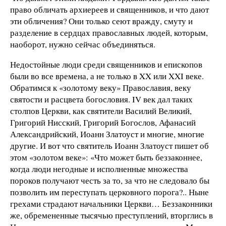
право обличать архиереев и священников, и что дают
эти обличения? Они только сеют вражду, смуту и
разделение в сердцах православных людей, которым,
наоборот, нужно сейчас объединяться.
Недостойные люди среди священников и епископов
были во все времена, а не только в XX или XXI веке.
Обратимся к «золотому веку» Православия, веку
святости и расцвета богословия. IV век дал таких
столпов Церкви, как святители Василий Великий,
Григорий Нисский, Григорий Богослов, Афанасий
Александрийский, Иоанн Златоуст и многие, многие
другие. И вот что святитель Иоанн Златоуст пишет об
этом «золотом веке»: «Что может быть беззаконнее,
когда люди негодные и исполненные множества
пороков получают честь за то, за что не следовало бы
позволить им переступать церковного порога?.. Ныне
грехами страдают начальники Церкви… Беззаконники
же, обремененные тысячью преступлений, вторглись в