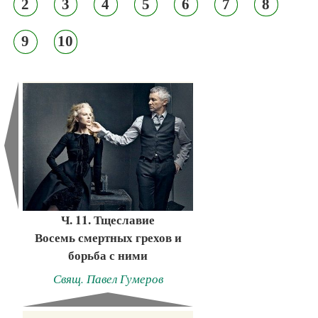
2
3
4
5
6
7
8
9
10
Ч. 11. Тщеславие
Восемь смертных грехов и
борьба с ними
Свящ. Павел Гумеров