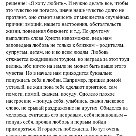
решение: «Я хочу любить». И нужно делать все, чтобы
это чувство не погасло, иначе наше чувство долго не
протянет, оно станет зависеть от множества случайных
причин: эмоций, нашего настроения, обстоятельств
жизни, поведения ближнего и т.д. По-другому
выполнить слова Христа невозможно, ведь нам
заповедана любовь не только к близким – родителям,
супругам, детям, но и ко всем людям. Любовь
стяжается ежедневным трудом, но награда за этот труд
велика, ибо ничто на земле не может быть выше этого
чувства. Но в начале нам приходится буквально
понуждать себя к любви. Например, пришел домой
усталый, не жди пока тебе сделают приятное, сам
помоги, помой, скажем, посуду. Одолело плохое
настроение – понудь себя, улыбнись, скажи ласковое
слово, не срывай раздражение на других. Обиделся на
человека, считаешь его неправым, себя невиновным –
понудь себя, прояви любовь и первым пойди
примиряться. И гордость побеждена. Но тут очень
важно не возгордиться уже своим «смирением». Так,