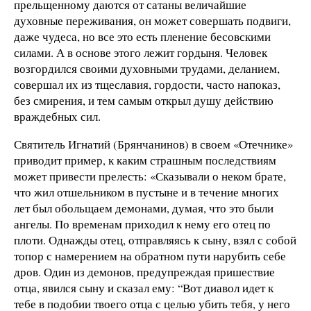
прельщенному даются от сатаны величайшие
духовные переживания, он может совершать подвиги,
даже чудеса, но все это есть пленение бесовскими
силами. А в основе этого лежит гордыня. Человек
возгордился своими духовными трудами, деланием,
совершал их из тщеславия, гордости, часто напоказ,
без смирения, и тем самым открыл душу действию
враждебных сил.
Святитель Игнатий (Брянчанинов) в своем «Отечнике»
приводит пример, к каким страшным последствиям
может привести прелесть: «Сказывали о неком брате,
что жил отшельником в пустыне и в течение многих
лет был обольщаем демонами, думая, что это были
ангелы. По временам приходил к нему его отец по
плоти. Однажды отец, отправляясь к сыну, взял с собой
топор с намерением на обратном пути нарубить себе
дров. Один из демонов, предупреждая пришествие
отца, явился сыну и сказал ему: “Вот диавол идет к
тебе в подобии твоего отца с целью убить тебя, у него