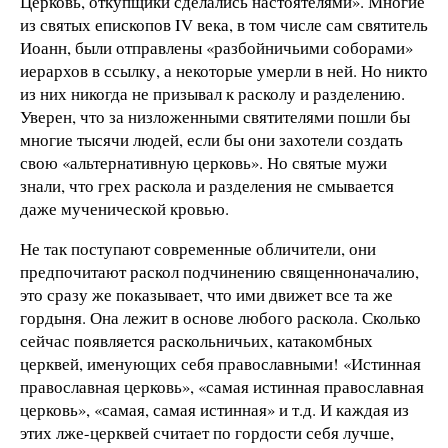
Церковь, откупщики сделались настоятелями». Многие
из святых епископов IV века, в том числе сам святитель
Иоанн, были отправлены «разбойничьими соборами»
иерархов в ссылку, а некоторые умерли в ней. Но никто
из них никогда не призывал к расколу и разделению.
Уверен, что за низложенными святителями пошли бы
многие тысячи людей, если бы они захотели создать
свою «альтернативную церковь». Но святые мужи
знали, что грех раскола и разделения не смывается
даже мученической кровью.
Не так поступают современные обличители, они
предпочитают раскол подчинению священноначалию,
это сразу же показывает, что ими движет все та же
гордыня. Она лежит в основе любого раскола. Сколько
сейчас появляется раскольничьих, катакомбных
церквей, именующих себя православными! «Истинная
православная церковь», «самая истинная православная
церковь», «самая, самая истинная» и т.д. И каждая из
этих лже-церквей считает по гордости себя лучше,