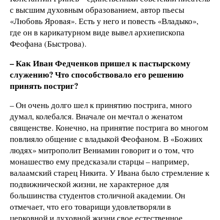
с высшим духовным образованием, автор пьесы
«Любовь Яровая». Есть у него и повесть «Владыко»,
где он в карикатурном виде вывел архиепископа
Феофана (Быстрова).
– Как Иван Федченков пришел к пастырскому
служению? Что способствовало его решению
принять постриг?
– Он очень долго шел к принятию пострига, много
думал, колебался. Вначале он мечтал о женатом
священстве. Конечно, на принятие пострига во многом
повлияло общение с владыкой Феофаном. В «Божиих
людях» митрополит Вениамин говорит и о том, что
монашество ему предсказали старцы – например,
валаамский старец Никита. У Ивана было стремление к
подвижнической жизни, не характерное для
большинства студентов столичной академии. Он
отмечает, что его товарищи удовлетворяли в
церковной и духовной жизни свое естественное