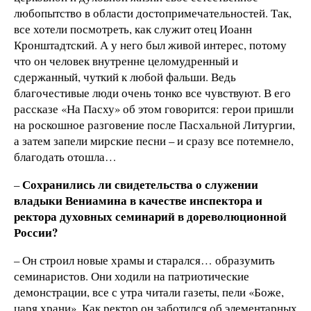
любопытство в области достопримечательностей. Так,
все хотели посмотреть, как служит отец Иоанн
Кронштадтский. А у него был живой интерес, потому
что он человек внутренне целомудренный и
сдержанный, чуткий к любой фальши. Ведь
благочестивые люди очень тонко все чувствуют. В его
рассказе «На Пасху» об этом говорится: герои пришли
на роскошное разговение после Пасхальной Литургии,
а затем запели мирские песни – и сразу все потемнело,
благодать отошла…
Сохранились ли свидетельства о служении
–
владыки Вениамина в качестве инспектора и
ректора духовных семинарий в дореволюционной
России?
– Он строил новые храмы и старался… образумить
семинаристов. Они ходили на патриотические
демонстрации, все с утра читали газеты, пели «Боже,
царя храни». Как ректор он заботился об элементарных