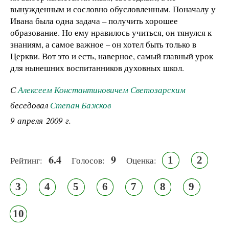
вынужденным и сословно обусловленным. Поначалу у
Ивана была одна задача – получить хорошее
образование. Но ему нравилось учиться, он тянулся к
знаниям, а самое важное – он хотел быть только в
Церкви. Вот это и есть, наверное, самый главный урок
для нынешних воспитанников духовных школ.
С
Алексеем Константиновичем Светозарским
беседовал
Степан Бажков
9 апреля 2009 г.
6.4
9
1
2
Рейтинг:
Голосов:
Оценка:
3
4
5
6
7
8
9
10