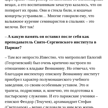
вещах, а его воспитанникам зачастую казалось, что он
попирает их права. Они и стекла били, и кошачьи
концерты устраивали… Многие говорили ему, что
вальяжное курение семинаристов в спальнях – это
мелочи. Вот так!
А какую память он оставил после себя как
–
преподаватель Свято-Сергиевского института в
Париже?
– Там все непросто.Известно, что митрополит Евлогий
(Георгиевский) был очень критично настроен по
отношению к владыке Вениамину. Но отмечал, что
благодаря инспектору епископу Вениамину институт
приобрел характер полумонашеского учебного
заведения, со своим особенным уставом. Это и
трапеза, подрясники, и, конечно, это подготовка к
пастырскому служению. И его парижские ученики –
епископ Феодор (Текучев), архимандрит Стефан
(Светозаров) – верно следовали за ним всю жизнь.