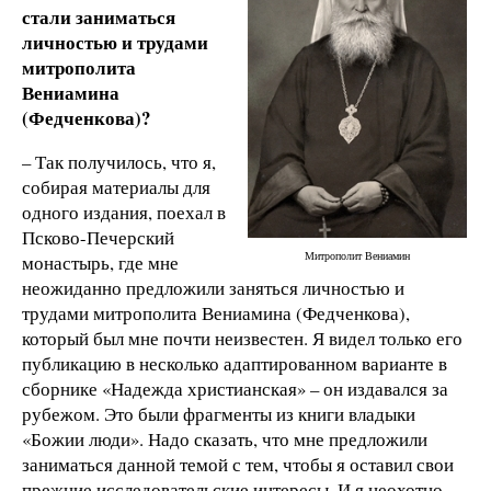
стали заниматься
личностью и трудами
митрополита
Вениамина
(Федченкова)?
– Так получилось, что я,
собирая материалы для
одного издания, поехал в
Псково-Печерский
Митрополит Вениамин
монастырь, где мне
неожиданно предложили заняться личностью и
трудами митрополита Вениамина (Федченкова),
который был мне почти неизвестен. Я видел только его
публикацию в несколько адаптированном варианте в
сборнике «Надежда христианская» – он издавался за
рубежом. Это были фрагменты из книги владыки
«Божии люди». Надо сказать, что мне предложили
заниматься данной темой с тем, чтобы я оставил свои
прежние исследовательские интересы. И я неохотно