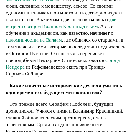
люди, склонные к монашеству, аскезе. Со своими
единомышленниками он много и плодотворно изучал
святых отцов. Значимыми для него оказались и
две
встречи с отцом Иоанном Кронштадтским
. А свое
обучение в академии он, как известно, начинает с
паломничества на Валаам
, где общался со старцами, в
том числе и с теми, которые впоследствии подвизались
в Оптиной Пустыни. Он состоял в переписке с
преподобным Нектарием Оптинским, знал он
старца
Исидора
из Гефсиманского скита при Троице-
Сергиевой Лавре.
Какие известные исторические деятели учились
–
одновременно с будущим митрополитом?
– Это прежде всего Серафим (Соболев), будущий
архиепископ. Учился с ними и Владимир Красницкий,
ставший обновленческим протоиереем, очень
агрессивным. Среди их однокашников был и
Константин Гринев – единственный советский писатель