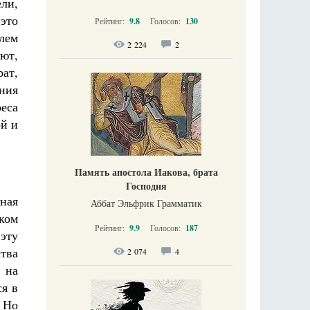
ли,
 это
Рейтинг:
9.8
Голосов:
130
лем
2 224
2
ют,
ат,
ния
реса
ой и
Память апостола Иакова, брата
Господня
ная
Аббат Эльфрик Грамматик
ком
Рейтинг:
9.9
Голосов:
187
 эту
тва
2 074
4
 на
я в
 Но