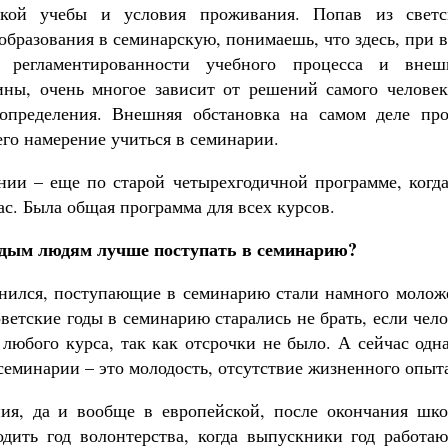
ской учебы и условия проживания. Попав из светс
образования в семинарскую, понимаешь, что здесь, при 
 регламентированности учебного процесса и внеш
ны, очень многое зависит от решений самого человек
оопределения. Внешняя обстановка на самом деле про
его намерение учиться в семинарии.
нии – еще по старой четырехгодичной программе, когда
ас. Была общая программа для всех курсов.
одым людям лучше поступать в семинарию?
енился, поступающие в семинарию стали намного моложе
ветские годы в семинарию старались не брать, если чел
 любого курса, так как отсрочки не было. А сейчас одн
еминарии – это молодость, отсутствие жизненного опыт
ния, да и вообще в европейской, после окончания шко
дить год волонтерства, когда выпускники год работаю