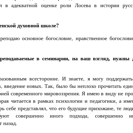
л в адекватной оценке роли Лосева в истории русс
тенской духовной школе?
реподаю основное богословие, нравственное богослови
преподаваемые в семинарии, на ваш взгляд, нужны 
азованным всесторонне. И знаете, я могу поддержать
в, введение новых. Так, было бы неплохо прочитать ед
рией современного мировоззрения. Я имею в виду не пр
орая читается в рамках психологии и педагогики, а им
ь себе представлял, что его будущие прихожане, те люд
буют совершенно иного подхода, совершенно и
т назад.