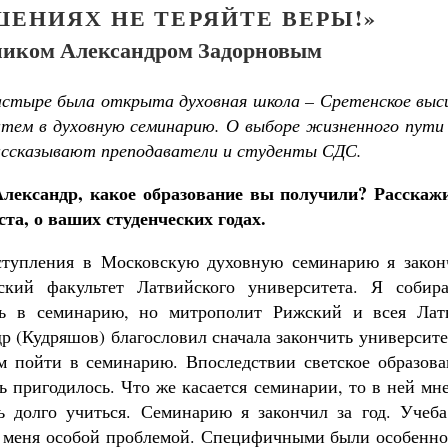
ШЕНИЯХ НЕ ТЕРЯЙТЕ ВЕРЫ!»
ником Александром Задорновым
настыре была открыта духовная школа – Сретенское выс
затем в духовную семинарию. О выборе жизненного пути
 рассказывают преподаватели и студенты СДС.
лександр, какое образование вы получили? Расскажи
та, о ваших студенческих годах.
ступления в Московскую духовную семинарию я закон
ский факультет Латвийского университета. Я собира
ть в семинарию, но митрополит Рижский и всея Лат
р (Кудряшов) благословил сначала закончить университе
м пойти в семинарию. Впоследствии светское образова
ь пригодилось. Что же касается семинарии, то в ней мн
 долго учиться. Семинарию я закончил за год. Учеба
 меня особой проблемой. Специфичными были особенно