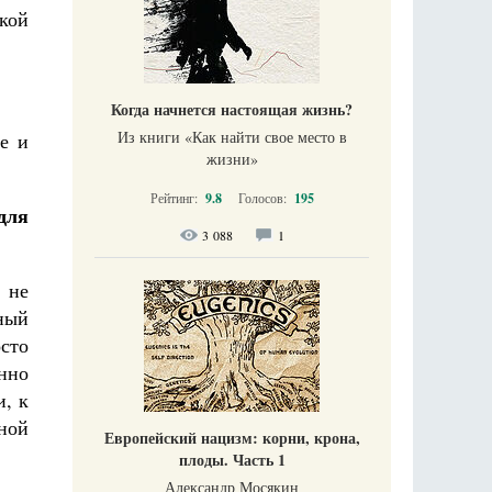
кой
Когда начнется настоящая жизнь?
Из книги «Как найти свое место в
е и
жизни​»
Рейтинг:
9.8
Голосов:
195
для
3 088
1
 не
иный
осто
енно
и, к
ной
Европейский нацизм: корни, крона,
плоды. Часть 1
Александр Мосякин