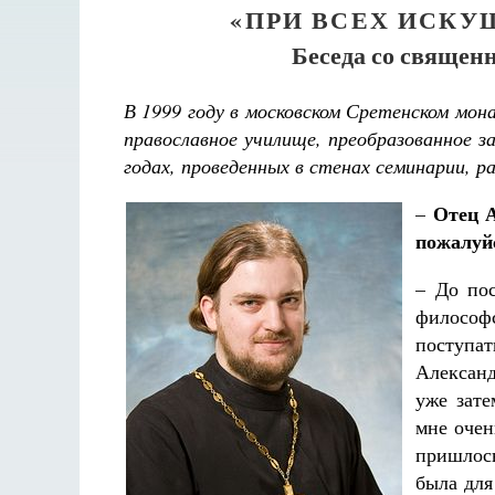
«ПРИ ВСЕХ ИСКУ
Беседа со священ
В 1999 году в московском Сретенском мо
православное училище, преобразованное 
годах, проведенных в стенах семинарии,
Отец А
–
пожалуйс
– До по
философ
поступа
Александ
уже зате
мне очен
пришлось
была для