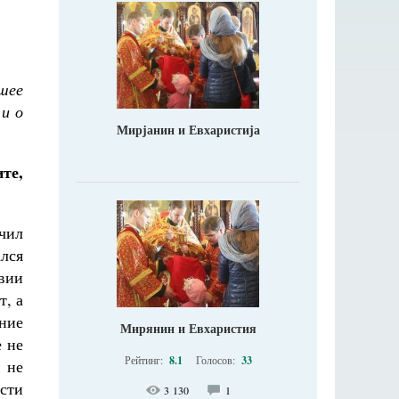
шее
 и о
Мирјанин и Евхаристија
те,
чил
лся
вии
т, а
ние
Мирянин и Евхаристия
е не
Рейтинг:
8.1
Голосов:
33
 не
сти
3 130
1