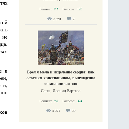
тях
Рейтинг:
9.3
Голосов:
125
2 968
2
той
ать
 не
дца.
ься
е в
Бремя меча и исцеление сердца: как
ен,
остаться христианином, вынужденно
останавливая зло
ти,
Свящ. Леонид Бартков
нно
Рейтинг:
9.6
Голосов:
324
ков
4 277
29