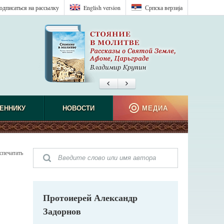
одписаться на рассылку
English version
Српска верзиjа
ЕННИКУ
НОВОСТИ
МЕДИА
спечатать
Протоиерей Александр
Задорнов