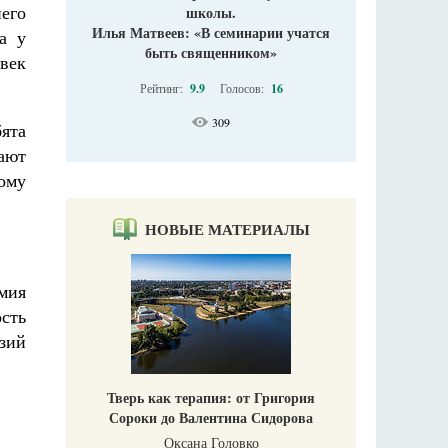
его
школы.
Илья Матвеев: «В семинарии учатся
а у
быть священником»
овек
Рейтинг:
9.9
Голосов:
16
309
бята
ают
ому
НОВЫЕ МАТЕРИАЛЫ
рмия
ость
зий
Тверь как терапия: от Григория
Сороки до Валентина Сидорова
Оксана Головко