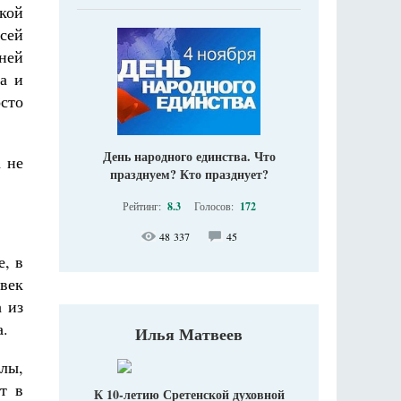
кой
всей
ней
а и
сто
День народного единства. Что
 не
празднуем? Кто празднует?
Рейтинг:
8.3
Голосов:
172
48 337
45
, в
овек
а из
а.
Илья Матвеев
лы,
т в
К 10-летию Сретенской духовной