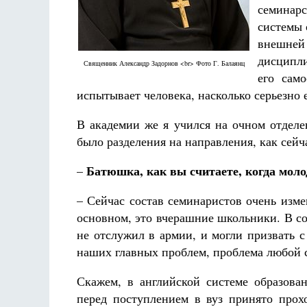
семинар
системы 
внешней
дисципли
Священник Александр Задорнов <br> Фото Г. Балаянц
его сам
испытывает человека, насколько серьезно 
В академии же я учился на очном отделе
было разделения на направления, как сейч
Батюшка, как вы считаете, когда мол
–
– Сейчас состав семинаристов очень изм
основном, это вчерашние школьники. В со
не отслужил в армии, и могли призвать с
наших главных проблем, проблема любой с
Скажем, в английской системе образова
перед поступлением в вуз принято прохо