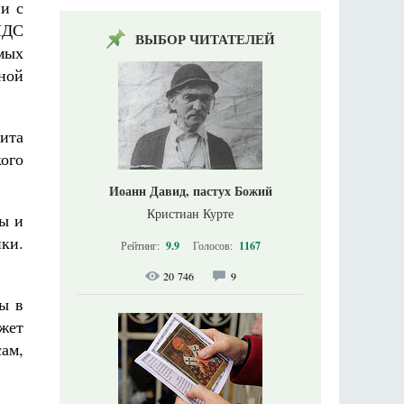
и с
МДС
ВЫБОР ЧИТАТЕЛЕЙ
мых
ной
рита
ого
Иоанн Давид, пастух Божий
Кристиан Курте
ы и
ки.
Рейтинг:
9.9
Голосов:
1167
20 746
9
ы в
жет
ам,