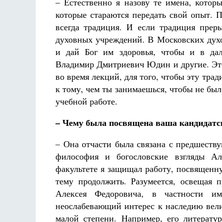
– Естественно я назову те имена, котор
которые стараются передать свой опыт. 
всегда традиция. И если традиция преры
духовных учреждений. В Московских духо
и дай Бог им здоровья, чтобы и в да
Владимир Дмитриевич Юдин и другие. Это
во время лекций, для того, чтобы эту тр
к тому, чем ты занимаешься, чтобы не был
учебной работе.
– Чему была посвящена ваша кандидатс
– Она отчасти была связана с предшеств
философия и богословские взгляды Ал
факультете я защищал работу, посвященну
тему продолжить. Разумеется, освещая 
Алексея Федоровича, в частности им
неослабевающий интерес к наследию вели
малой степени. Например, его литерату