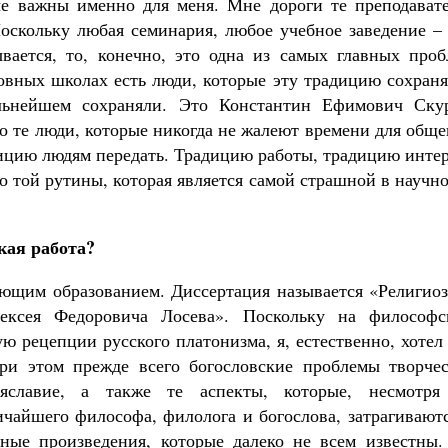
ые важны именно для меня. Мне дороги те преподавате
Поскольку любая семинария, любое учебное заведение –
вается, то, конечно, это одна из самых главных проб
вных школах есть люди, которые эту традицию сохраня
льнейшем сохраняли. Это Константин Ефимович Скур
 те люди, которые никогда не жалеют времени для обще
адицию людям передать. Традицию работы, традицию инте
о той рутины, которая является самой страшной в научн
кая работа?
ующим образованием. Диссертация называется «Религиоз
ексея Федоровича Лосева». Поскольку на философс
ю рецепции русского платонизма, я, естественно, хотел
при этом прежде всего богословские проблемы творчес
яславие, а также те аспекты, которые, несмотря
чайшего философа, филолога и богослова, затрагиваютс
рные произведения, которые далеко не всем известны.