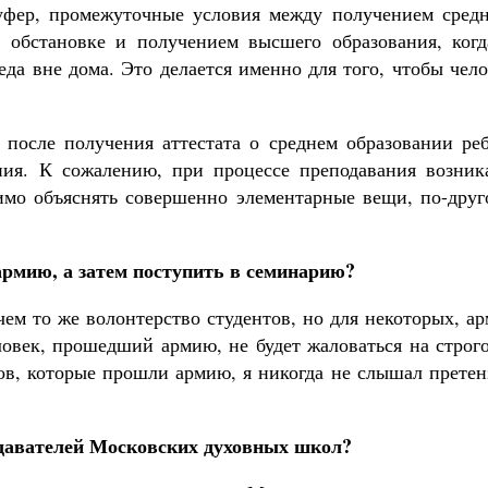
буфер, промежуточные условия между получением средн
 обстановке и получением высшего образования, когд
да вне дома. Это делается именно для того, чтобы чел
у после получения аттестата о среднем образовании ре
ния. К сожалению, при процессе преподавания возник
имо объяснять совершенно элементарные вещи, по-друг
 армию, а затем поступить в семинарию?
чем то же волонтерство студентов, но для некоторых, а
ловек, прошедший армию, не будет жаловаться на строг
в, которые прошли армию, я никогда не слышал претен
одавателей Московских духовных школ?