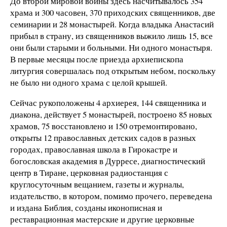
До второй мировой войны здесь насчитывалось 354
храма и 300 часовен, 370 приходских священников, две
семинарии и 28 монастырей. Когда владыка Анастасий
прибыл в страну, из священников выжило лишь 15, все
они были старыми и больными. Ни одного монастыря.
В первые месяцы после приезда архиепископа
литургия совершалась под открытым небом, поскольку
не было ни одного храма с целой крышей.
Сейчас рукоположены 4 архиерея, 144 священника и
диакона, действует 5 монастырей, построено 85 новых
храмов, 75 восстановлено и 150 отремонтировано,
открыты 12 православных детских садов в разных
городах, православная школа в Гирокастре и
богословская академия в Дурресе, диагностический
центр в Тиране, церковная радиостанция с
круглосуточным вещанием, газеты и журналы,
издательство, в котором, помимо прочего, переведена
и издана Библия, созданы иконописная и
реставрационная мастерские и другие церковные