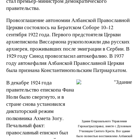
стал премьер-министром демократического
правительства.
Провозглашение автономии Албанской Православной
Церкви состоялось на Бератском Соборе 10–12
сентября 1922 года. Первого предстоятеля Церкви
архиепископа Виссариона рукоположили два русских
архиерея, проживавших после эмиграции в Сербии. В
1929 году Синод провозгласил автокефалию. В 1937
году автокефалия Албанской Православной Церкви
была признана Константинопольским Патриархатом.
В декабре 1924 года
правительство епископа Фана
Ноли было свергнуто, и в
стране снова установился
диктаторский режим
полковника Ахмета Зогу.
Здание Епархиального Управления
Печальный факт:
Гирокастры(справа), вместе с Духовным
православный епископ был
Училищем Святого Креста. Все здание
было полностью восстановлено Албанской