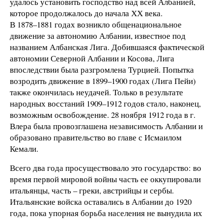
удалось установить господство над всей Албанией,
которое продолжалось до начала ХХ века.
В 1878–1881 годах возникло общенациональное
движение за автономию Албании, известное под
названием Албанская Лига. Добившаяся фактической
автономии Северной Албании и Косова, Лига
впоследствии была разгромлена Турцией. Попытка
возродить движение в 1899–1900 годах (Лига Пейи)
также окончилась неудачей. Только в результате
народных восстаний 1909–1912 годов стало, наконец,
возможным освобождение. 28 ноября 1912 года в г.
Влера была провозглашена независимость Албании и
образовано правительство во главе с Исмаилом
Кемали.
Всего два года просуществовало это государство: во
время первой мировой войны часть ее оккупировали
итальянцы, часть – греки, австрийцы и сербы.
Итальянские войска оставались в Албании до 1920
года, пока упорная борьба населения не вынудила их