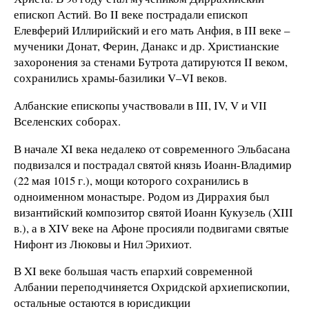
епископ Астий. Во II веке пострадали епископ
Елевферий Иллирийский и его мать Анфия, в III веке –
мученики Донат, Ферин, Данакс и др. Христианские
захоронения за стенами Бутрота датируются II веком,
сохранились храмы-базилики V–VI веков.
Албанские епископы участвовали в III, IV, V и VII
Вселенских соборах.
В начале XI века недалеко от современного Эльбасана
подвизался и пострадал святой князь Иоанн-Владимир
(22 мая 1015 г.), мощи которого сохранились в
одноименном монастыре. Родом из Диррахия был
византийский композитор святой Иоанн Кукузель (XIII
в.), а в XIV веке на Афоне просияли подвигами святые
Нифонт из Люковы и Нил Эрихиот.
В XI веке большая часть епархий современной
Албании переподчиняется Охридской архиепископии,
остальные остаются в юрисдикции