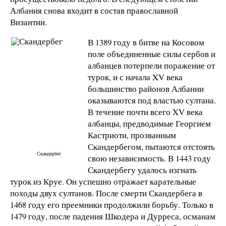
Албания снова входит в состав православной
Византии.
В 1389 году в битве на Косовом
поле объединенные силы сербов и
албанцев потерпели поражение от
турок, и с начала XV века
большинство районов Албании
оказываются под властью султана.
В течение почти всего XV века
албанцы, предводимые Георгием
Кастриоти, прозванным
Скандербегом, пытаются отстоять
Скандербег
свою независимость. В 1443 году
Скандербегу удалось изгнать
турок из Круе. Он успешно отражает карательные
походы двух султанов. После смерти Скандербега в
1468 году его преемники продолжили борьбу. Только в
1479 году, после падения Шкодера и Дурреса, османам