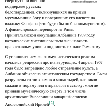
свергнут при военной
Православной Церковью.
поддержке русских
белогвардейцев, откликнувшихся на призыв
мусульманина Зогу и поверивших его клевете на
владыку Феофана (что будто бы он был коммунистом).
А финансировали переворот из Рима.
При итальянской оккупации Албании в 1939 году
католические миссионеры пытались навязать
православным унию и подчинить их папе Римскому.
С установлением же коммунистического режима
начались репрессии против верующих. 4 апреля 1967
года было запрещено любое отправление культа, а
Албания объявлена атеистическим государством. Были
разрушены сотни храмов и монастырей, клириков
сажали в тюрьму или отправляли в ссылку, многие
приняли мученическую смерть, в том числе
архиепископ Виссарион и викарный епископ
[2]
Аполлонийский Ириней
.