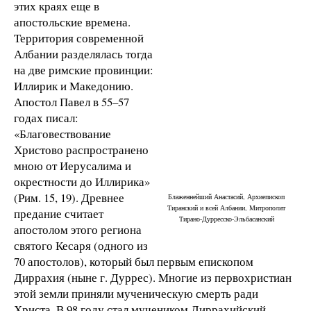
этих краях еще в
апостольские времена.
Территория современной
Албании разделялась тогда
на две римские провинции:
Иллирик и Македонию.
Апостол Павел в 55–57
годах писал:
«Благовествование
Христово распространено
мною от Иерусалима и
окрестности до Иллирика»
(Рим. 15, 19). Древнее
Блаженнейший Анастасий, Архиепископ
Тиранский и всей Албании, Митрополит
предание считает
Тирано-Дурресско-Эльбасанский
апостолом этого региона
святого Кесаря (одного из
70 апостолов), который был первым епископом
Диррахия (ныне г. Дуррес). Многие из первохристиан
этой земли приняли мученическую смерть ради
Христа. В 98 году стал мучеником Диррахийский