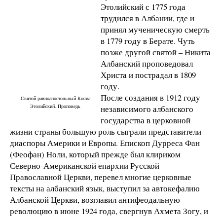
Этолийский с 1775 года
трудился в Албании, где и
принял мученическую смерть
в 1779 году в Берате. Чуть
позже другой святой – Никита
Албанский проповедовал
Христа и пострадал в 1809
году.
После создания в 1912 году
Святой равноапостольный Косма
Этолийский. Проповедь
независимого албанского
государства в церковной
жизни страны большую роль сыграли представители
диаспоры Америки и Европы. Епископ Дурреса Фан
(Феофан) Ноли, который прежде был клириком
Северно-Американской епархии Русской
Православной Церкви, перевел многие церковные
тексты на албанский язык, выступил за автокефалию
Албанской Церкви, возглавил антифеодальную
революцию в июне 1924 года, свергнув Ахмета Зогу, и