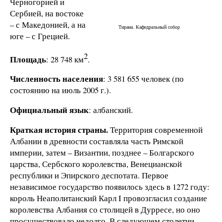
Черногорией и
Сербией, на востоке
– с Македонией, а на
Тирана. Кафедральный собор
юге – с Грецией.
2
Площадь
: 28 748 км
.
Численность населения
: 3 581 655 человек (по
состоянию на июль 2005 г.).
Официальный язык
: албанский.
Краткая история страны.
Территория современной
Албании в древности составляла часть Римской
империи, затем – Византии, позднее – Болгарского
царства, Сербского королевства, Венецианской
республики и Эпирского деспотата. Первое
независимое государство появилось здесь в 1272 году:
король Неаполитанский Карл I провозгласил создание
королевства Албания со столицей в Дурресе, но оно
просуществовало недолго. В следующем столетии