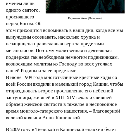
именем лишь
одного святого,
просиявшего
Игумения Анна (Топоркова)
перед Богом. Об
этом приходится вспоминать в наши дни, когда все мы
вынуждены осознавать, насколько хрупка и
незащищена православная вера за пределами
мегаполисов. Поэтому молитвенная и деятельная
поддержка так необходима немногим подвижникам,
возносящим молитвы ко Господу во всех уголках
нашей Родины и за ее пределами.
В июне 1909 года многотысячные крестные ходы со
всей России входили в маленький город Кашин, чтобы
отпраздновать второе прославление его небесной
заступницы, жившей в XIII–XIV веках и явившей
образец женской святости в тяжелое и неспокойное
время монголо-татарского нашествия, – благоверной
великой княгини Анны Кашинской.
В 2009 году в Тверской и Кашинской епархии будет