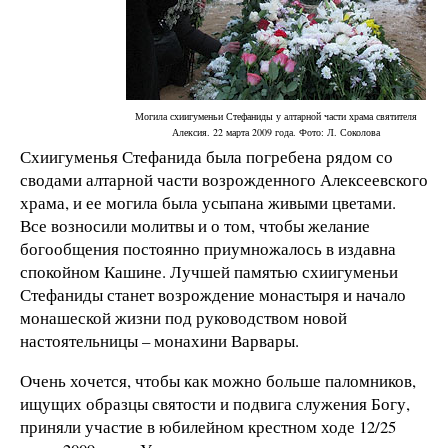
Могила схиигуменьи Стефаниды у алтарной части храма святителя
Алексия. 22 марта 2009 года. Фото: Л. Соколова
Схиигуменья Стефанида была погребена рядом со
сводами алтарной части возрожденного Алексеевского
храма, и ее могила была усыпана живыми цветами.
Все возносили молитвы и о том, чтобы желание
богообщения постоянно приумножалось в издавна
спокойном Кашине. Лучшей памятью схиигуменьи
Стефаниды станет возрождение монастыря и начало
монашеской жизни под руководством новой
настоятельницы – монахини Варвары.
Очень хочется, чтобы как можно больше паломников,
ищущих образцы святости и подвига служения Богу,
приняли участие в юбилейном крестном ходе 12/25