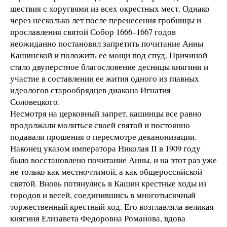
шествия с хоругвями из всех окрестных мест. Однако
через несколько лет после перенесения гробницы и
прославления святой Собор 1666–1667 годов
неожиданно постановил запретить почитание Анны
Кашинской и положить ее мощи под спуд. Причиной
стало двуперстное благословение десницы княгини и
участие в составлении ее жития одного из главных
идеологов старообрядцев диакона Игнатия
Соловецкого.
Несмотря на церковный запрет, кашинцы все равно
продолжали молиться своей святой и постоянно
подавали прошения о пересмотре деканонизации.
Наконец указом императора Николая II в 1909 году
было восстановлено почитание Анны, и на этот раз уже
не только как местночтимой, а как общероссийской
святой. Вновь потянулись в Кашин крестные ходы из
городов и весей, соединившись в многотысячный
торжественный крестный ход. Его возглавляла великая
княгиня Елизавета Федоровна Романова, вдова