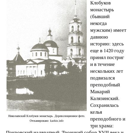
Клобуков
монастырь
(бывший
некогда
мужским) имеет
давнюю
историю: здесь
еще в 1420 году
принял постриг
и в течение
нескольких лет
подвизался
преподобный
Макарий
Калязинский.
Сохранилась
келья
Николаевский Клобуков монастырь. Дореволюционное фото.
преподобного и
Отсканировано: kashin.info
три храма:
Покровский надвратный, Троицкий собор XVII века и