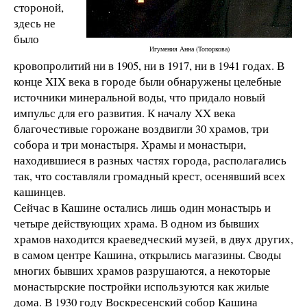
стороной,
здесь не
было
Игумения Анна (Топоркова)
кровопролитий ни в 1905, ни в 1917, ни в 1941 годах. В
конце XIX века в городе были обнаружены целебные
источники минеральной воды, что придало новый
импульс для его развития. К началу XX века
благочестивые горожане воздвигли 30 храмов, три
собора и три монастыря. Храмы и монастыри,
находившиеся в разных частях города, располагались
так, что составляли громадный крест, осенявший всех
кашинцев.
Сейчас в Кашине остались лишь один монастырь и
четыре действующих храма. В одном из бывших
храмов находится краеведческий музей, в двух других,
в самом центре Кашина, открылись магазины. Своды
многих бывших храмов разрушаются, а некоторые
монастырские постройки используются как жилые
дома. В 1930 году Воскресенский собор Кашина