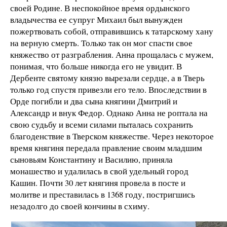
своей Родине. В неспокойное время ордынского
владычества ее супруг Михаил был вынужден
пожертвовать собой, отправившись к татарскому хану
на верную смерть. Только так он мог спасти свое
княжество от разграбления. Анна прощалась с мужем,
понимая, что больше никогда его не увидит. В
Дербенте святому князю вырезали сердце, а в Тверь
только год спустя привезли его тело. Впоследствии в
Орде погибли и два сына княгини Дмитрий и
Александр и внук Федор. Однако Анна не роптала на
свою судьбу и всеми силами пыталась сохранить
благоденствие в Тверском княжестве. Через некоторое
время княгиня передала правление своим младшим
сыновьям Константину и Василию, приняла
монашество и удалилась в свой удельный город
Кашин. Почти 30 лет княгиня провела в посте и
молитве и преставилась в 1368 году, постригшись
незадолго до своей кончины в схиму.