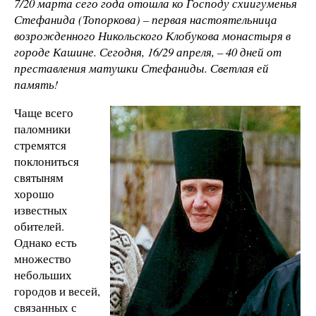
7/20 марта сего года отошла ко Господу схиигуменья
Стефанида (Топоркова) – первая настоятельница
возрожденного Никольского Клобукова монастыря в
городе Кашине. Сегодня, 16/29 апреля, – 40 дней от
преставления матушки Стефаниды. Светлая ей
память!
Чаще всего
паломники
стремятся
поклониться
святыням
хорошо
известных
обителей.
Однако есть
множество
небольших
городов и весей,
связанных с