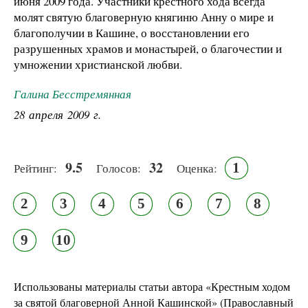
июня 2009 года. Участники крестного хода всегда
молят святую благоверную княгиню Анну о мире и
благополучии в Кашине, о восстановлении его
разрушенных храмов и монастырей, о благочестии и
умножении христианской любви.
Галина Бесстремянная
28 апреля 2009 г.
9.5
32
1
Рейтинг:
Голосов:
Оценка:
2
3
4
5
6
7
8
9
10
Использованы материалы статьи автора «Крестным ходом
за святой благоверной Анной Кашинской» (Православный