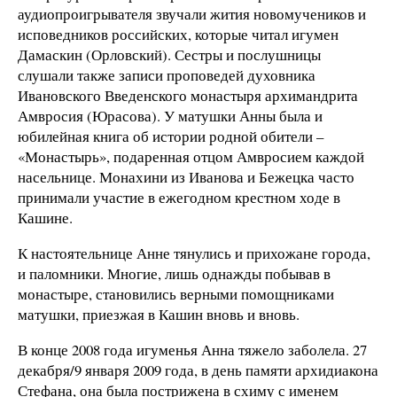
аудиопроигрывателя звучали жития новомучеников и
исповедников российских, которые читал игумен
Дамаскин (Орловский). Сестры и послушницы
слушали также записи проповедей духовника
Ивановского Введенского монастыря архимандрита
Амвросия (Юрасова). У матушки Анны была и
юбилейная книга об истории родной обители –
«Монастырь», подаренная отцом Амвросием каждой
насельнице. Монахини из Иванова и Бежецка часто
принимали участие в ежегодном крестном ходе в
Кашине.
К настоятельнице Анне тянулись и прихожане города,
и паломники. Многие, лишь однажды побывав в
монастыре, становились верными помощниками
матушки, приезжая в Кашин вновь и вновь.
В конце 2008 года игуменья Анна тяжело заболела. 27
декабря/9 января 2009 года, в день памяти архидиакона
Стефана, она была пострижена в схиму с именем