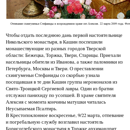
Отпевание схиигуменьи Стефаниды в возрожденном храме свт.Алексия. 22 марта 2009 года. Фот
Чтобы отдать последнюю дань первой настоятельнице
Никольского монастыря, в Кашин поспешили
монашествующие из разных городов Тверской
области: Бежецка, Торжка, Твери, Старицы. Приехали
насельницы обители из Иванова, а также паломники из
Петербурга, Москвы и Твери. О преставлении
схиигуменьи Стефаниды со скорбью узнала
посещавшая в те дни Кашин группа иеромонахов из
Свято-Троицкой Сергиевой лавры. Один из братии
отслужил панихиду по усопшей. В храме святителя
Алексия с момента кончины матушки читалась
Неусыпаемая Псалтирь.
В Крестопоклонное воскресенье, 9/22 марта, отпевание
и погребальную службу возглавил настоятель
Борисоглебского монастыря в Торжке архимандрит