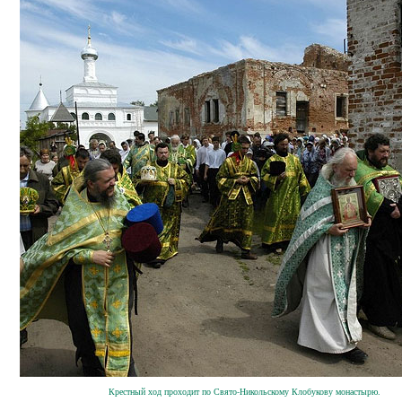
Крестный ход проходит по Свято-Никольскому Клобукову монастырю.