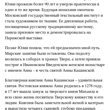
Юлии прожили более 90 лет и умерли практически в
одно и то же время. Будущая монахиня окончила
Московский государственный текстильный институт и
стала художником по тканям. Ее дипломная работа,
посвященная русскому традиционному костюму,
заняла призовое место и демонстрировалась на
Парижской выставке.
Позже Юлия поняла, что ей предназначен иной путь.
Мирские занятия были оставлены. Она подолгу
молилась в соборах и храмах Твери, а затем приняла
постриг в Ивановском Введенском женском монастыре
с именем Анна – в честь святой Анны Кашинской.
Благоверная княгиня Анна Кашинская – удивительная
святая. Ростовская княжна Анна родилась в 1278 году,
в 17 лет вышла замуж за тверского князя Михаила и
всю свою жизнь посвятила Тверскому княжеству и его
людям. Княгиня была замечательной женой и матерью
и вырастила четырех сыновей, глубоко преданных