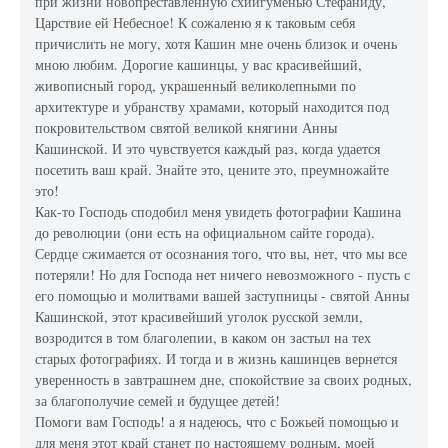
при жизни новопреставленную схиигуменью Стефаниду,
Царствие ей Небесное! К сожаленю я к таковым себя
причислить не могу, хотя Кашин мне очень близок и очень
мною любим. Дорогие кашинцы, у вас красивейший,
живописный город, украшенный великолепными по
архитектуре и убранству храмами, который находится под
покровительством святой великой княгини Анны
Кашинской. И это чувствуется каждый раз, когда удается
посетить ваш край. Знайте это, цените это, преумножайте
это!
Как-то Господь сподобил меня увидеть фотографии Кашина
до революции (они есть на официальном сайте города).
Сердце сжимается от осознания того, что вы, нет, что мы все
потеряли! Но для Господа нет ничего невозможного - пусть с
его помощью и молитвами вашей заступницы - святой Анны
Кашинской, этот красивейший уголок русской земли,
возродится в том благолепии, в каком он застыл на тех
старых фотографиях. И тогда и в жизнь кашинцев вернется
уверенность в завтрашнем дне, спокойствие за своих родных,
за благополучие семей и будущее детей!
Помоги вам Господь! а я надеюсь, что с Божьей помощью и
для меня этот край станет по настоящему родным, моей