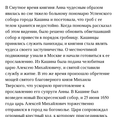
В Смутное время княгиня Анна чудесным образом
явилась во сне тяжело больному пономарю Успенского
собора города Кашина и посетовала, что гроб с ее
телом хранится недостойно. Когда пономарь рассказал
об этом видении, было решено обновить обветшавший
собор и привести в порядок гробницу. Кашинцы
принялись служить панихиды, и княгиня стала являть
чудеса своего заступничества. О местночтимой
подвижнице узнали в Москве и начали готовиться к ее
прославлению. Из Кашина была подана челобитная
царю Алексею Михайловичу, и святой составили
службу и житие. В это же время произошло обретение
мощей святого благоверного князя Михаила
Тверского, что ускорило приготовление к
прославлению его супруги Анны. В Кашине был
возведен новый Воскресенский собор, и 25 июня 1650
года царь Алексей Михайлович торжественно
отправился в город на богомолье. Царя сопровождал
огромный крестный ход, к которому присоединялись