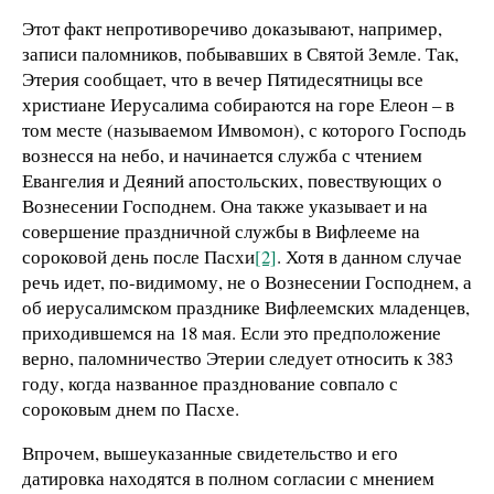
Этот факт непротиворечиво доказывают, например,
записи паломников, побывавших в Святой Земле. Так,
Этерия сообщает, что в вечер Пятидесятницы все
христиане Иерусалима собираются на горе Елеон – в
том месте (называемом Имвомон), с которого Господь
вознесся на небо, и начинается служба с чтением
Евангелия и Деяний апостольских, повествующих о
Вознесении Господнем. Она также указывает и на
совершение праздничной службы в Вифлееме на
сороковой день после Пасхи
[2]
. Хотя в данном случае
речь идет, по-видимому, не о Вознесении Господнем, а
об иерусалимском празднике Вифлеемских младенцев,
приходившемся на 18 мая. Если это предположение
верно, паломничество Этерии следует относить к 383
году, когда названное празднование совпало с
сороковым днем по Пасхе.
Впрочем, вышеуказанные свидетельство и его
датировка находятся в полном согласии с мнением