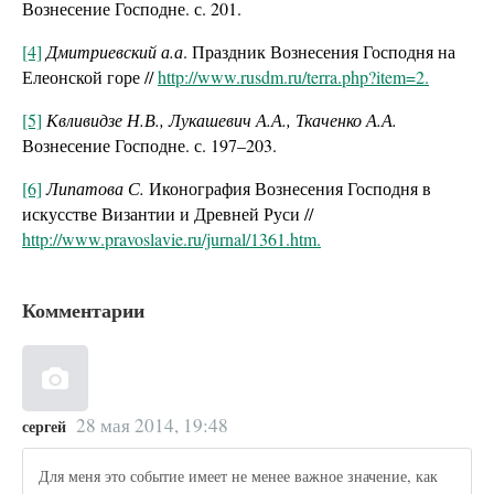
Вознесение Господне. с. 201.
[4]
Дмитриевский
а.а
.
Праздник Вознесения Господня на
Елеонской горе //
http
://www.rusdm.ru/terra.php?item=2.
[5]
Квливидзе Н.В., Лукашевич А.А., Ткаченко А.А.
Вознесение Господне. с. 197–203.
[6]
Липатова С.
Иконография Вознесения Господня в
искусстве Византии и Древней Руси //
http://www.pravoslavie.ru/jurnal/1361.htm.
Комментарии
28 мая 2014, 19:48
сергей
Для меня это событие имеет не менее важное значение, как