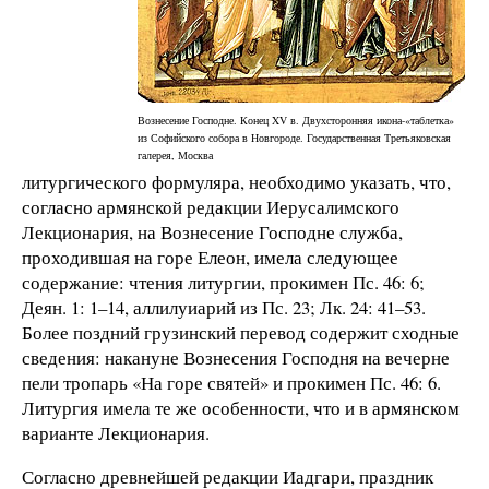
Вознесение Господне. Конец XV в. Двухсторонняя икона-«таблетка»
из Софийского собора в Новгороде. Государственная Третьяковская
галерея, Москва
литургического формуляра, необходимо указать, что,
согласно армянской редакции Иерусалимского
Лекционария, на Вознесение Господне служба,
проходившая на горе Елеон, имела следующее
содержание: чтения литургии, прокимен Пс. 46: 6;
Деян. 1: 1–14, аллилуиарий из Пс. 23; Лк. 24: 41–53.
Более поздний грузинский перевод содержит сходные
сведения: накануне Вознесения Господня на вечерне
пели тропарь «На горе святей» и прокимен Пс. 46: 6.
Литургия имела те же особенности, что и в армянском
варианте Лекционария.
Согласно древнейшей редакции Иадгари, праздник