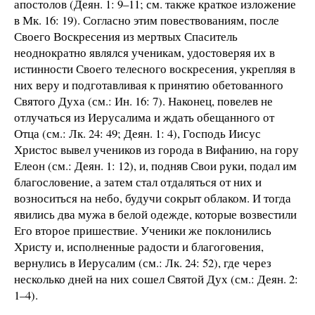
апостолов (Деян. 1: 9–11; см. также краткое изложение
в Мк. 16: 19). Согласно этим повествованиям, после
Своего Воскресения из мертвых Спаситель
неоднократно являлся ученикам, удостоверяя их в
истинности Своего телесного воскресения, укрепляя в
них веру и подготавливая к принятию обетованного
Святого Духа (см.: Ин. 16: 7). Наконец, повелев не
отлучаться из Иерусалима и ждать обещанного от
Отца (см.: Лк. 24: 49; Деян. 1: 4), Господь Иисус
Христос вывел учеников из города в Вифанию, на гору
Елеон (см.: Деян. 1: 12), и, подняв Свои руки, подал им
благословение, а затем стал отдаляться от них и
возноситься на небо, будучи сокрыт облаком. И тогда
явились два мужа в белой одежде, которые возвестили
Его второе пришествие. Ученики же поклонились
Христу и, исполненные радости и благоговения,
вернулись в Иерусалим (см.: Лк. 24: 52), где через
несколько дней на них сошел Святой Дух (см.: Деян. 2:
1–4).