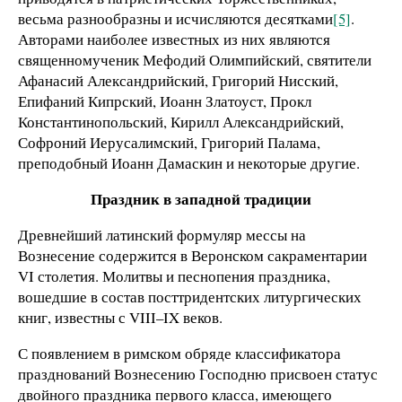
весьма разнообразны и исчисляются десятками
[5]
.
Авторами наиболее известных из них являются
священномученик Мефодий Олимпийский, святители
Афанасий Александрийский, Григорий Нисский,
Епифаний Кипрский, Иоанн Златоуст, Прокл
Константинопольский, Кирилл Александрийский,
Софроний Иерусалимский, Григорий Палама,
преподобный Иоанн Дамаскин и некоторые другие.
Праздник в западной традиции
Древнейший латинский формуляр мессы на
Вознесение содержится в Веронском сакраментарии
VI столетия. Молитвы и песнопения праздника,
вошедшие в состав посттридентских литургических
книг, известны с VIII–IX веков.
С появлением в римском обряде классификатора
празднований Вознесению Господню присвоен статус
двойного праздника первого класса, имеющего