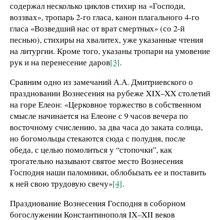
содержал несколько циклов стихир на «Господи,
воззвах», тропарь 2-го гласа, канон плагального 4-го
гласа «Возведший нас от врат смертных» (со 2-й
песнью), стихиры на хвалитех, уже указанные чтения
на литургии. Кроме того, указаны тропари на умовение
рук и на перенесение даров
[3]
.
Сравним одно из замечаний А.А. Дмитриевского о
праздновании Вознесения на рубеже XIX–XX столетий
на горе Елеон: «Церковное торжество в собственном
смысле начинается на Елеоне с 9 часов вечера по
восточному счислению, за два часа до заката солнца,
но богомольцы стекаются сюда с полудня, после
обеда, с целью помолиться у “стопочки”, как
трогательно называют святое место Вознесения
Господня наши паломники, облобызать ее и поставить
к ней свою трудовую свечу»
[4]
.
Празднование Вознесения Господня в соборном
богослужении Константинополя IX–XII веков