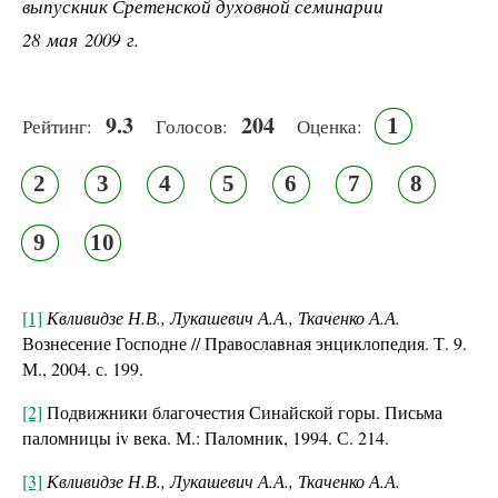
выпускник Сретенской духовной семинарии
28 мая 2009 г.
9.3
204
1
Рейтинг:
Голосов:
Оценка:
2
3
4
5
6
7
8
9
10
[1]
Квливидзе Н.В., Лукашевич А.А., Ткаченко А.А.
Вознесение Господне // Православная энциклопедия. Т. 9.
М., 2004. с. 199.
[2]
Подвижники благочестия Синайской горы. Письма
паломницы iv века. М.: Паломник, 1994. С. 214.
[3]
Квливидзе Н.В., Лукашевич А.А., Ткаченко А.А.