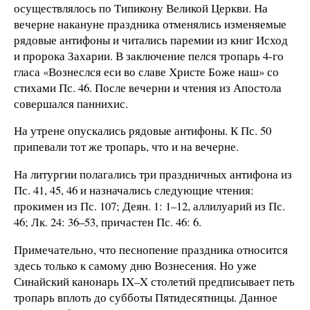
осуществлялось по Типикону Великой Церкви. На
вечерне накануне праздника отменялись изменяемые
рядовые антифоны и читались паремии из книг Исход
и пророка Захарии. В заключение пелся тропарь 4-го
гласа «Вознеслся еси во славе Христе Боже наш» со
стихами Пс. 46. После вечерни и чтения из Апостола
совершался паннихис.
На утрене опускались рядовые антифоны. К Пс. 50
припевали тот же тропарь, что и на вечерне.
На литургии полагались три праздничных антифона из
Пс. 41, 45, 46 и назначались следующие чтения:
прокимен из Пс. 107; Деян. 1: 1–12, аллилуарий из Пс.
46; Лк. 24: 36–53, причастен Пс. 46: 6.
Примечательно, что песнопение праздника относится
здесь только к самому дню Вознесения. Но уже
Синайский канонарь IX–X столетий предписывает петь
тропарь вплоть до субботы Пятидесятницы. Данное