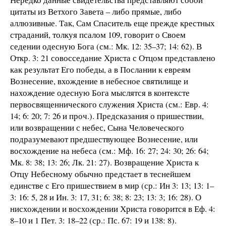
цитаты из Ветхого Завета – либо прямые, либо
аллюзивные. Так, Сам Спаситель еще прежде крестных
страданий, толкуя псалом 109, говорит о Своем
седении одесную Бога (см.: Мк. 12: 35–37; 14: 62). В
Откр. 3: 21 совосседание Христа с Отцом представлено
как результат Его победы, а в Послании к евреям
Вознесение, вхождение в небесное святилище и
нахождение одесную Бога мыслятся в контексте
первосвященнического служения Христа (см.: Евр. 4:
14; 6: 20; 7: 26 и проч.). Предсказания о пришествии,
или возвращении с небес, Сына Человеческого
подразумевают предшествующее Вознесение, или
восхождение на небеса (см.: Мф. 16: 27; 24: 30; 26: 64;
Мк. 8: 38; 13: 26; Лк. 21: 27). Возвращение Христа к
Отцу Небесному обычно предстает в теснейшем
единстве с Его пришествием в мир (ср.: Ин 3: 13; 13: 1–
3: 16: 5, 28 и Ин. 3: 17, 31; 6: 38; 8: 23; 13: 3; 16: 28). О
нисхождении и восхождении Христа говорится в Еф. 4:
8–10 и 1 Пет. 3: 18–22 (ср.: Пс. 67: 19 и 138: 8).