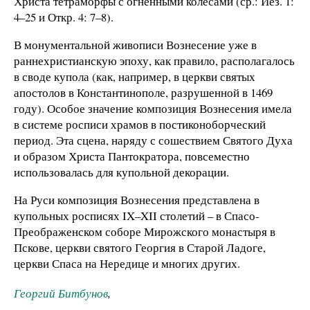
Христа тетраморфы с огненными колесами (ср.: Иез. 1:
4–25 и Откр. 4: 7–8).
В монументальной живописи Вознесение уже в
раннехристианскую эпоху, как правило, располагалось
в своде купола (как, например, в церкви святых
апостолов в Константинополе, разрушенной в 1469
году). Особое значение композиция Вознесения имела
в системе росписи храмов в постиконоборческий
период. Эта сцена, наряду с сошествием Святого Духа
и образом Христа Пантократора, повсеместно
использовалась для купольной декорации.
На Руси композиция Вознесения представлена в
купольных росписях IX–XII столетий – в Спасо-
Преображенском соборе Мирожского монастыря в
Пскове, церкви святого Георгия в Старой Ладоге,
церкви Спаса на Нередице и многих других.
Георгий Битбунов
,