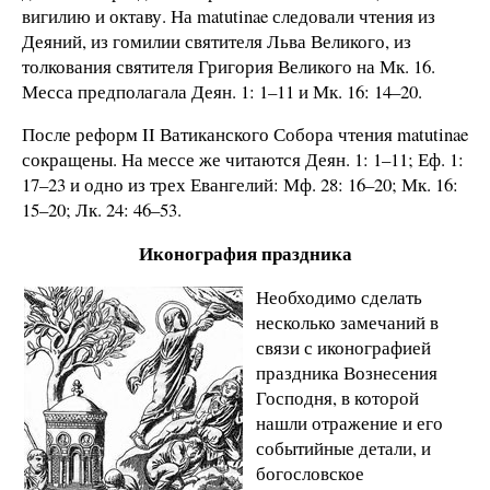
вигилию и октаву. На matutinae следовали чтения из
Деяний, из гомилии святителя Льва Великого, из
толкования святителя Григория Великого на Мк. 16.
Месса предполагала Деян. 1: 1–11 и Мк. 16: 14–20.
После реформ II Ватиканского Собора чтения matutinae
сокращены. На мессе же читаются Деян. 1: 1–11; Еф. 1:
17–23 и одно из трех Евангелий: Мф. 28: 16–20; Мк. 16:
15–20; Лк. 24: 46–53.
И
конография праздника
Необходимо сделать
несколько замечаний в
связи с иконографией
праздника Вознесения
Господня, в которой
нашли отражение и его
событийные детали, и
богословское