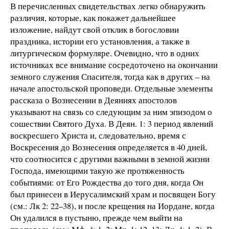
В перечисленных свидетельствах легко обнаружить
различия, которые, как покажет дальнейшее
изложение, найдут свой отклик в богословии
праздника, истории его установления, а также в
литургическом формуляре. Очевидно, что в одних
источниках все внимание сосредоточено на окончании
земного служения Спасителя, тогда как в других – на
начале апостольской проповеди. Отдельные элементы
рассказа о Вознесении в Деяниях апостолов
указывают на связь со следующим за ним эпизодом о
сошествии Святого Духа. В Деян. 1: 3 период явлений
воскресшего Христа и, следовательно, время с
Воскресения до Вознесения определяется в 40 дней,
что соотносится с другими важными в земной жизни
Господа, имеющими такую же протяженность
событиями: от Его Рождества до того дня, когда Он
был принесен в Иерусалимский храм и посвящен Богу
(см.: Лк 2: 22–38), и после крещения на Иордане, когда
Он удалился в пустыню, прежде чем выйти на