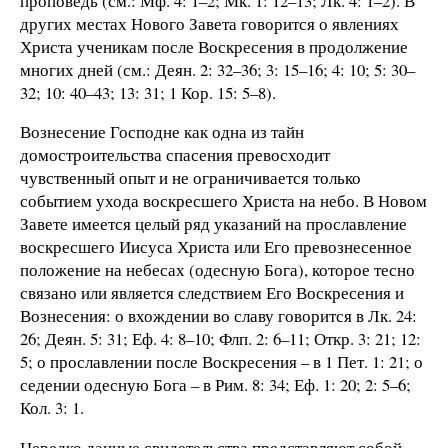
проповедь (см.: Мф. 4: 1–2; Мк. 1: 12–13; Лк. 4: 1–2). В
других местах Нового Завета говорится о явлениях
Христа ученикам после Воскресения в продолжение
многих дней (см.: Деян. 2: 32–36; 3: 15–16; 4: 10; 5: 30–
32; 10: 40–43; 13: 31; 1 Кор. 15: 5–8).
Вознесение Господне как одна из тайн
домостроительства спасения превосходит
чувственный опыт и не ограничивается только
событием ухода воскресшего Христа на небо. В Новом
Завете имеется целый ряд указаний на прославление
воскресшего Иисуса Христа или Его превознесенное
положение на небесах (одесную Бога), которое тесно
связано или является следствием Его Воскресения и
Вознесения: о вхождении во славу говорится в Лк. 24:
26; Деян. 5: 31; Еф. 4: 8–10; Флп. 2: 6–11; Откр. 3: 21; 12:
5; о прославлении после Воскресения – в 1 Пет. 1: 21; о
седении одесную Бога – в Рим. 8: 34; Еф. 1: 20; 2: 5–6;
Кол. 3: 1.
Нередко данные свидетельства представляют собой