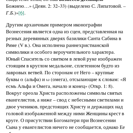
Божиею…» (Деян. 2: 32–33) (выделено С. Липатовой.
–
Г.Б
.)»
[6]
.
Другим архаичным примером иконографии
Вознесения является одна из сцен, представленная на
резных деревянных дверях базилики Санта Сабина в
Риме (V в.). Она исполнена раннехристианской
символики и особого вероучительного характера.
Юный Спаситель со свитком в левой руке изображен
стоящим в круглом медальоне, сплетенном будто из
лавровых ветвей. По сторонам от Него – крупные
буквы α (альфа) и ω (омега), отсылающие к словам: «Я
есмь Альфа и Омега, начало и конец» (Откр. 1: 8).
Вокруг ореола Христа расположены символы святых
евангелистов, а ниже – свод с небесными светилами и
двое учеников, предстоящих Христу и держащих над
головой изображенной между ними Женщины крест в
круге. О присутствии Богоматери при Вознесении
Сына у евангелистов ничего не сообщается, однако Ее