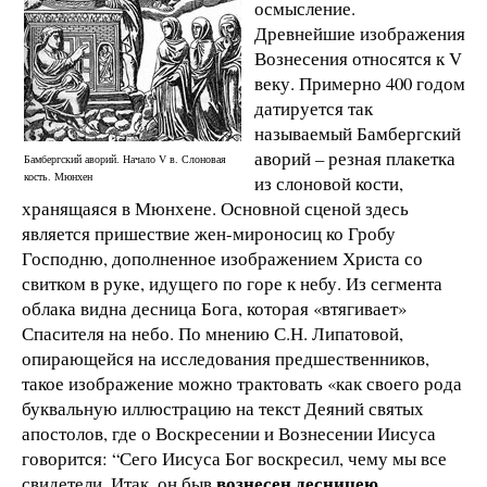
осмысление.
Древнейшие изображения
Вознесения относятся к V
веку. Примерно 400 годом
датируется так
называемый Бамбергский
аворий – резная плакетка
Бамбергский аворий. Начало V в. Слоновая
кость. Мюнхен
из слоновой кости,
хранящаяся в Мюнхене. Основной сценой здесь
является пришествие жен-мироносиц ко Гробу
Господню, дополненное изображением Христа со
свитком в руке, идущего по горе к небу. Из сегмента
облака видна десница Бога, которая «втягивает»
Спасителя на небо. По мнению С.Н. Липатовой,
опирающейся на исследования предшественников,
такое изображение можно трактовать «как своего рода
буквальную иллюстрацию на текст Деяний святых
апостолов, где о Воскресении и Вознесении Иисуса
говорится: “Сего Иисуса Бог воскресил, чему мы все
вознесен десницею
свидетели. Итак, он быв