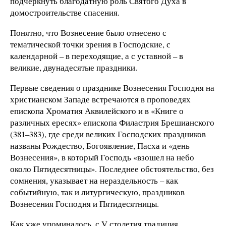
подчеркнуть благодатную роль Святого Духа в
домостроительстве спасения.
Понятно, что Вознесение было отнесено с
тематической точки зрения в Господские, с
календарной – в переходящие, а с уставной – в
великие, двунадесятые праздники.
Первые сведения о празднике Вознесения Господня на
христианском Западе встречаются в проповедях
епископа Хроматия Аквилейского и в «Книге о
различных ересях» епископа Филастрия Брешианского
(381–383), где среди великих Господских праздников
названы Рождество, Богоявление, Пасха и «день
Вознесения», в который Господь «взошел на небо
около Пятидесятницы». Последнее обстоятельство, без
сомнения, указывает на нераздельность – как
событийную, так и литургическую, праздников
Вознесения Господня и Пятидесятницы.
Как уже упоминалось, с V столетия традиция