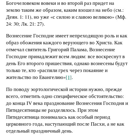
Богочеловеком вовеки и во второй раз придет на
землю таким же образом, каким взошел на небо (см.:
Деян. 1: 11), но уже «с силою и славою великою» (Мф.
24: 30; Лк. 21: 27).
Вознесение Господне имеет непреходящую роль и как
образ обожения каждого верующего во Христа. Как
отмечал святитель Григорий Палама, Вознесение
Господне принадлежит всем людям: все воскреснут в
день Его второго пришествия, однако вознесены будут
только те, кто «распяли грех через покаяние и
жительство по Евангелию»
[1]
.
По поводу эортологической истории нужно, прежде
всего, отметить одно специфическое обстоятельство:
до конца IV века празднование Вознесения Господня и
Пятидесятницы не разделялось. При этом
Пятидесятница понималась как особый период
церковного года, наступающий после Пасхи, а не как
отдельный праздничный день.