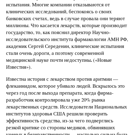
испытания. Многие компании отказываются от
клинических исследований, беспокоясь о своих
банковских счетах, ведь в случае провала они теряют
миллионы. Что касается лекарств, которые производит
государство, то, как пояснил директор Научно-
исследовательского института фармакологии АМН РФ,
академик Сергей Середенин, клинические испытания
стали очень дороги, а поэтому современной
.
медицинской науке почти недоступны
(«Новые
Известия»).
Известна история с лекарством против аритмии —
флекаинидом, которое убивало людей. Вскрылось это
через год после выхода препарата, когда фирма-
разработчик контролировала уже 20% рынка
лекарственных средств. Исследователи Национальных
институтов здоровья США решили проверить
эффективность средства, из-за чего подверглись
резкой критике со стороны медиков, обвинявших
ученых в безнравственности — настолько сильна была