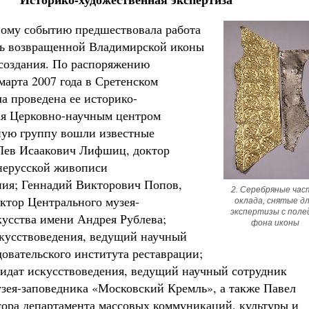
Роман Котов
ому событию предшествовала работа
ть возвращенной Владимирской иконы
создания. По распоряжению
марта 2007 года в Сретенском
а проведена ее историко-
ная Церковно-научным центром
Чего ждет от нас Бог. 10 
ную группу вошли известные
Святитель Николай
 Лев Исаакович Лифшиц, доктор
внерусской живописи
ния; Геннадий Викторович Попов,
2. Серебряные част
ектор Центрального музея-
оклада, снятые дл
экспертизы с полей
кусства имени Андрея Рублева;
фона иконы
кусствоведения, ведущий научный
овательского института реставрации;
идат искусствоведения, ведущий научный сотрудник
узея-заповедника «Московский Кремль», а также Павел
тора департамента массовых коммуникаций, культуры и