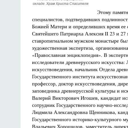
окладе. Храм Христа Спасителя
Этому памятн
специалистов, подтвердивших подлиннос
Божией Матери и определивших время ее 
Святейшего Патриарха Алексия II 23 и 27 
ставропигиальном мужском монастыре был
не будет
художественная экспертиза, организован
 де Грааф
Как найти своё место в жизни
«Православная энциклопедия». В эксперт
Кирилл Мурышев
исследователи древнерусского искусства:
искусствоведения, начальник Отдела дре
Государственного института искусствозна
профессор, доктор искусствоведения, дир
заповедника древнерусской культуры и ис
Валерий Викторович Игошев, кандидат ис
сотрудник Государственного научно-исслед
Людмила Александровна Щенникова, канд
Государственного историко-культурного м
Владьевич Хорошилов, заместитель дирек