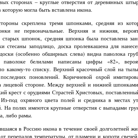
вых сторонах – круглые отверстия от деревянных штыр
в которую могла быть вставлена икона.
тороны скреплена тремя шпонками, средняя из кото
онки не первоначальные. Верхняя и нижняя, вероят
е старых шпонок, средняя шпонка была поставлена зан
и стесаны заподлицо, доска пролевкашена для нанесе
 доски (особенно обширных слева) видна паволока груб
 паволоке белилами написаны цифры «82», вероя
о какому-то списку. Верхний красочный слой на тыль
 последних поновлений. Коричневой охрой имитиров
а лицевой стороне. Между верхней и нижней шпонками
кий крест с орудиями Страстей Христовых, поставленны
Из-под охряного цвета полей и средника в местах ут
й. На полях имеются крупные отверстия с выпадами гру
а, либо рамы.
вшаяся в Россию икона в течение своей долголетней жи
от перепадов температуры, от пламени и копоти свечей