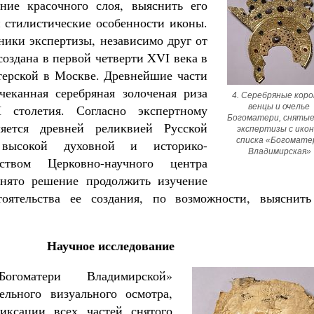
ние красочного слоя, выяснить его
и стилистические особенности иконы.
ники экспертизы, независимо друг от
оздана в первой четверти XVI века в
терской в Москве. Древнейшие части
чеканная серебряная золоченая риза
4. Серебряные корон
 столетия. Согласно экспертному
венцы и очелье 
Богоматери, снятые 
яется древней реликвией Русской
экспертизы с икон
списка «Богоматер
 высокой духовной и историко-
Владимирская»
ством Церковно-научного центра
нято решение продолжить изучение
оятельства ее создания, по возможности, выяснить
Научное исследование
Богоматери Владимирской»
ельного визуального осмотра,
иксации всех частей снятого