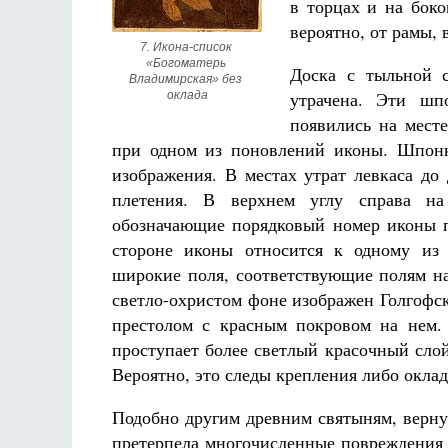
в торцах и на боко
вероятно, от рамы, 
7. Икона-список 
«Богоматерь 
Доска с тыльной с
Владимирская» без 
утрачена. Эти шп
оклада
появились на мест
при одном из поновлений иконы. Шпонк
изображения. В местах утрат левкаса до
плетения. В верхнем углу справа на
обозначающие порядковый номер иконы п
стороне иконы относится к одному из
широкие поля, соответствующие полям н
светло-охристом фоне изображен Голгофс
престолом с красным покровом на нем. 
проступает более светлый красочный сло
Вероятно, это следы крепления либо оклад
Подобно другим древним святыням, верну
претерпела многочисленные повреждения 