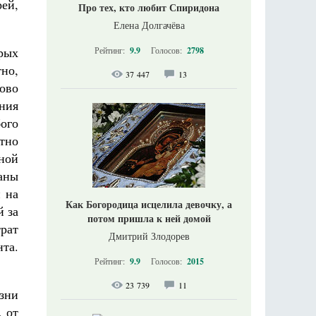
ей,
Про тех, кто любит Спиридона
Елена Долгачёва
рых
Рейтинг:
9.9
Голосов:
2798
но,
37 447
13
ово
ния
ого
тно
ной
аны
 на
Как Богородица исцелила девочку, а
й за
потом пришла к ней домой
рат
Дмитрий Злодорев
нта.
Рейтинг:
9.9
Голосов:
2015
23 739
11
зни
, от