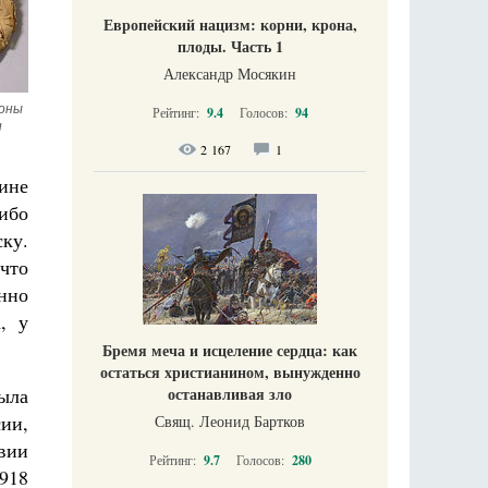
Европейский нацизм: корни, крона,
плоды. Часть 1
Александр Мосякин
оны 
Рейтинг:
9.4
Голосов:
94
и
2 167
1
ине
ибо
ску.
 что
енно
, у
Бремя меча и исцеление сердца: как
остаться христианином, вынужденно
останавливая зло
ыла
ии,
Свящ. Леонид Бартков
твии
Рейтинг:
9.7
Голосов:
280
918