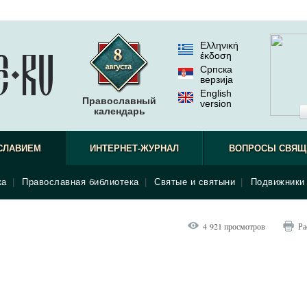
Ελληνική
έκδοση
Српска
верзиjа
English
Православный
version
календарь
СЛАВИЕМ
ИНТЕРНЕТ-ЖУРНАЛ
ВОПРОСЫ СВЯЩ
ка
|
Православная библиотека
|
Святые и святыни
|
Подвижники 
4 921 просмотров
Ра