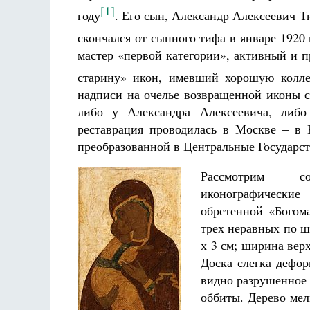
[1]
году
. Его сын, Александр Алексеевич Т
скончался от сыпного тифа в январе 1920 
мастер «первой категории», активный и
старину» икон, имевший хорошую колле
надписи на очелье возвращенной иконы с
либо у Александра Алексеевича, либ
реставрация проводилась в Москве – в
преобразованной в Центральные Государс
Рассмотрим сос
иконографические
обретенной «Богом
трех неравных по ши
х 3 см; ширина верх
Доска слегка дефор
видно разрушенное 
оббиты. Дерево мел