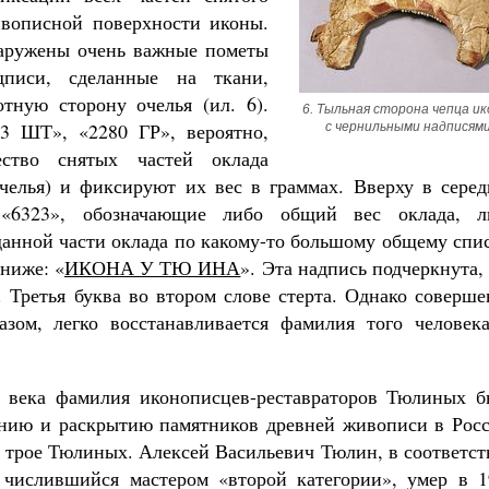
ивописной поверхности иконы.
аружены очень важные пометы
писи, сделанные на ткани,
тную сторону очелья (
ил. 6).
6. Тыльная сторона чепца ик
3 ШТ», «2280 ГР», вероятно,
с чернильными надписям
ество снятых частей оклада
челья) и фиксируют их вес в граммах. Вверху в серед
«6323», обозначающие либо общий вес оклада, л
анной части оклада по какому-то большому общему спи
ниже: «
ИКОНА У ТЮ ИНА
». Эта надпись подчеркнута,
. Третья буква во втором слове стерта. Однако соверш
азом, легко восстанавливается фамилия того человека
 века фамилия иконописцев-реставраторов Тюлиных б
ению и раскрытию памятников древней живописи в Росс
и трое Тюлиных. Алексей Васильевич Тюлин, в соответс
 числившийся мастером «второй категории», умер в 1