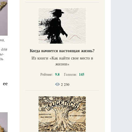
а, 
Когда начнется настоящая жизнь?
для 
ы-
Из книги «Как найти свое место в
ь 
жизни​»
Рейтинг:
9.8
Голосов:
145
 ее
2 230