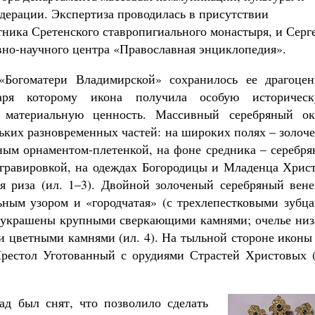
дерации. Экспертиза проводилась в присутствии
ника Сретенского ставропигиального монастыря, и Серг
вно-научного центра «Православная энциклопедия».
Богоматери Владимирской» сохранилось ее драгоцен
даря которому икона получила особую историческ
 материальную ценность. Массивный серебряный ок
льких разновременных частей: на широких полях – золоч
ным орнаментом-плетенкой, на фоне средника – серебр
гравировкой, на одеждах Богородицы и Младенца Христ
ая риза (ил.
1–3). Двойной золоченый серебряный вене
ным узором и «городчатая» (с трехлепестковыми зубца
 украшены крупными сверкающими камнями; очелье низ
 цветными камнями (ил. 4). На тыльной стороне иконы
Престол Уготованный с орудиями Страстей Христовых (
ад был снят, что позволило сделать