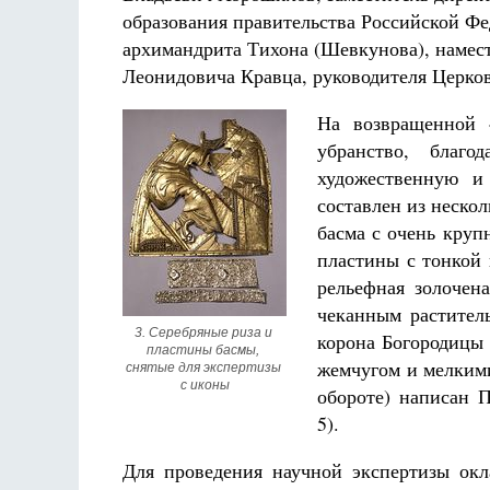
образования правительства Российской Фе
архимандрита Тихона (Шевкунова), намест
Леонидовича Кравца, руководителя Церко
На возвращенной «
убранство, благо
художественную и
составлен из неско
басма с очень круп
пластины с тонкой 
рельефная золочен
чеканным раститель
3. Серебряные риза и 
корона Богородицы
пластины басмы, 
жемчугом и мелкими
снятые для экспертизы 
с иконы
обороте) написан 
5).
Для проведения научной экспертизы окл