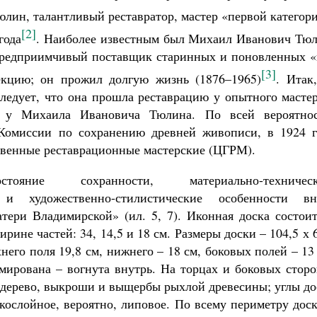
юлин, талантливый реставратор, мастер «первой категор
[2]
года
. Наиболее известным был Михаил Иванович Тюл
 предприимчивый поставщик старинных и поновленных «
[3]
кцию; он прожил долгую жизнь (1876–1965)
. Итак
ледует, что она прошла реставрацию у опытного мастер
о у Михаила Ивановича Тюлина. По всей вероятнос
 Комиссии по сохранению древней живописи, в 1924 г
твенные реставрационные мастерские (ЦГРМ).
тояние сохранности, материально-техническ
 и художественно-стилистические особенности вн
атери Владимирской» (ил
. 5, 7). Иконная доска состои
рине частей: 34, 14,5 и 18 см. Размеры доски – 104,5 х 
него поля 19,8 см, нижнего – 18 см, боковых полей – 13
мирована – вогнута внутрь. На торцах и боковых стор
дерево, выкроши и выщербы рыхлой древесины; углы до
кослойное, вероятно, липовое. По всему периметру дос