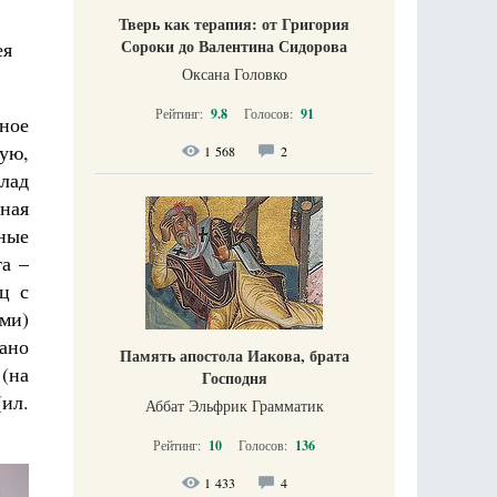
Тверь как терапия: от Григория
Сороки до Валентина Сидорова
ея
Оксана Головко
Рейтинг:
9.8
Голосов:
91
ное
ую,
1 568
2
лад
еная
яные
а –
ц с
ми)
ано
Память апостола Иакова, брата
 (на
Господня
ил.
Аббат Эльфрик Грамматик
Рейтинг:
10
Голосов:
136
1 433
4