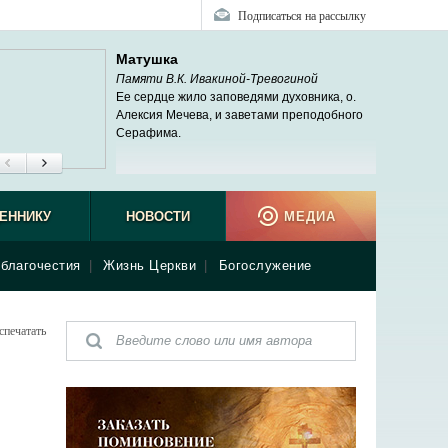
Подписаться на рассылку
Матушка
Памяти В.К. Ивакиной-Тревогиной
Ее сердце жило заповедями духовника, о.
Алексия Мечева, и заветами преподобного
Серафима.
ЕННИКУ
НОВОСТИ
МЕДИА
благочестия
|
Жизнь Церкви
|
Богослужение
спечатать