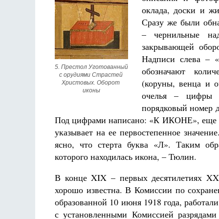
оклада, доски и ж
Сразу же были обн
– чернильные над
закрывающей оборо
Надписи слева – «
5. Престол Уготованный 
обозначают колич
с орудиями Страстей 
(коруны, венца и о
Христовых. Оборот 
иконы
очелья – цифры 
порядковый номер д
Под цифрами написано: «К ИКОНЕ», еще 
указывает на ее первостепенное значение
ясно, что стерта буква «Л». Таким обр
которого находилась икона, – Тюлин.
В конце XIX – первых десятилетиях XX
хорошо известна. В Комиссии по сохран
образованной 10 июня 1918 года, работал
с установленными Комиссией разрядами