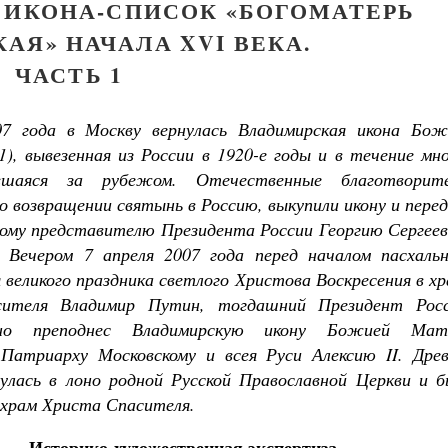
 ИКОНА-СПИСОК «БОГОМАТЕРЬ
АЯ» НАЧАЛА XVI ВЕКА.
ЧАСТЬ 1
7 года в Москву вернулась Владимирская икона Бож
 1), вывезенная из России в 1920-е годы и в течение мн
вшаяся за рубежом. Отечественные благотворите
о возвращении святынь в Россию, выкупили икону и пере
ому представителю Президента России Георгию Сергеев
 Вечером 7 апреля 2007 года перед началом пасхальн
 великого праздника светлого Христова Воскресения в х
ителя Владимир Путин, тогдашний Президент Росс
но преподнес Владимирскую икону Божией Мат
Патриарху Московскому и всея Руси Алексию II. Древ
улась в лоно родной Русской Православной Церкви и б
 храм Христа Спасителя.
Великомученик Георгий Победоносец. Научись у
святого
Историко-художественная экспертиза