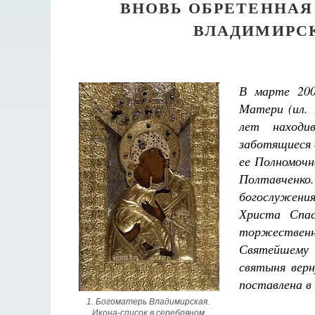
ВНОВЬ ОБРЕТЕННАЯ
ВЛАДИМИРСК
В марте 200
Матери
(ил.
лет находи
заботящиеся 
ее Полномочн
Полтавченко.
богослужения
Христа Спас
торжествен
Святейшему 
святыня верн
поставлена в
1. Богоматерь Владимирская. 
Икона-список в серебряном 