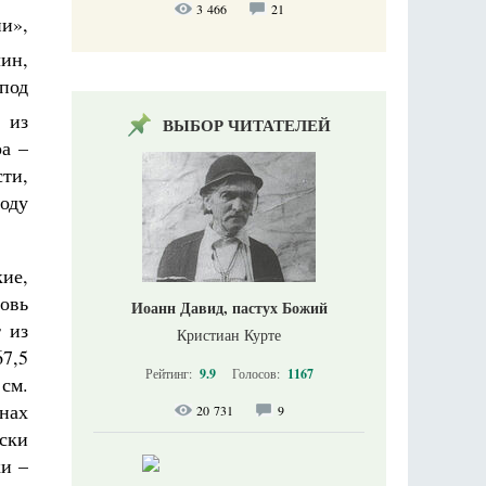
3 466
21
ии»,
ин,
под
, из
ВЫБОР ЧИТАТЕЛЕЙ
а –
ти,
оду
ие,
овь
Иоанн Давид, пастух Божий
т из
Кристиан Курте
67,5
Рейтинг:
9.9
Голосов:
1167
 см.
онах
20 731
9
ски
ки –