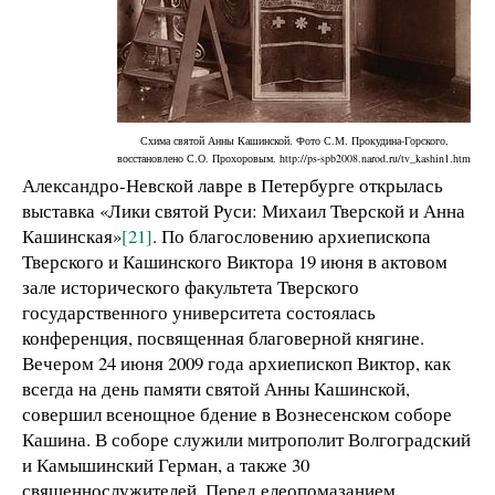
Схима святой Анны Кашинской. Фото С.М. Прокудина-Горского,
восстановлено С.О. Прохоровым. http://ps-spb2008.narod.ru/tv_kashin1.htm
Александро-Невской лавре в Петербурге открылась
выставка «Лики святой Руси: Михаил Тверской и Анна
Кашинская»
[21]
. По благословению архиепископа
Тверского и Кашинского Виктора 19 июня в актовом
зале исторического факультета Тверского
государственного университета состоялась
конференция, посвященная благоверной княгине.
Вечером 24 июня 2009 года архиепископ Виктор, как
всегда на день памяти святой Анны Кашинской,
совершил всенощное бдение в Вознесенском соборе
Кашина. В соборе служили митрополит Волгоградский
и Камышинский Герман, а также 30
священнослужителей. Перед елеопомазанием