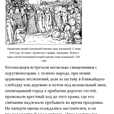
Перенесение мощей благоверной княгини Анны Кашинской 12 июня
1650 года. Из книги: Архангелов Серафим, священник. Житие и
чудеса святой благоверной великой княгини Анны Кашинской. СПб,
1909
богомольцев встречали несколько священников с
хоругвеносцами, с толпою народа, при пении
церковных песнопений, шли за заставу в ближайшую
слободку или деревню и потом под колокольный звон,
оповещавший город о прибытии дорогих гостей,
провожали крестный ход до того храма, где его
святыням надлежало пребывать во время праздника.
На паперти иконы осаждались настоятелем, и он
вводил крестный ход в церковь. Этим заключался