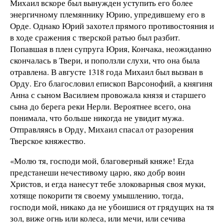
Михаил вскоре был вынужден уступить его более
энергичному племяннику Юрию, упредившему его в
Орде. Однако Юрий захотел прямого противостояния и
в ходе сражения с тверской ратью был разбит.
Попавшая в плен супруга Юрия, Кончака, неожиданно
скончалась в Твери, и поползли слухи, что она была
отравлена. В августе 1318 года Михаил был вызван в
Орду. Его благословил епископ Варсонофий, а княгиня
Анна с сыном Василием провожала князя и старшего
сына до берега реки Нерли. Вероятнее всего, она
понимала, что больше никогда не увидит мужа.
Отправляясь в Орду, Михаил спасал от разорения
Тверское княжество.
«Молю тя, господи мой, благоверный княже! Егда
предстанеши нечестивому царю, яко добр воин
Христов, и егда нанесут тебе злоковарныя своя муки,
хотяще покорити тя своему умышлению, тогда,
господи мой, никако да не убоишися от грядущих на тя
зол, виже огнь или колеса, или мечи, или сечива