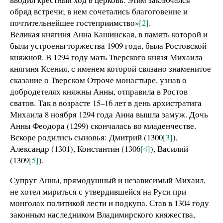
обряд встречи; в нем сочетались благоговение и
почтительнейшее гостеприимство»
[2]
.
Великая княгиня Анна Кашинская, в память которой и
были устроены торжества 1909 года, была Ростовской
княжной. В 1294 году мать Тверского князя Михаила
княгиня Ксения, с именем которой связано знаменитое
сказание о Тверском Отроче монастыре, узнав о
добродетелях княжны Анны, отправила в Ростов
сватов. Так в возрасте 15–16 лет в день архистратига
Михаила 8 ноября 1294 года Анна вышла замуж. Дочь
Анны Феодора (1299) скончалась во младенчестве.
Вскоре родились сыновья: Дмитрий (1300
[3]
),
Александр (1301), Константин (1306
[4]
), Василий
(1309
[5]
).
Супруг Анны, прямодушный и независимый Михаил,
не хотел мириться с утвердившейся на Руси при
монголах политикой лести и подкупа. Став в 1304 году
законным наследником Владимирского княжества,