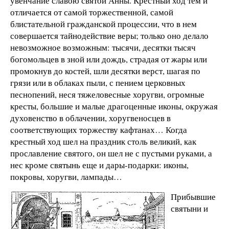
увенчание славою святой Анны. Крестный ход тем и
отличается от самой торжественной, самой
блистательной гражданской процессии, что в нем
совершается тайнодействие веры; только оно делало
невозможное возможным: тысячи, десятки тысяч
богомольцев в зной или дождь, страдая от жары или
промокнув до костей, шли десятки верст, шагая по
грязи или в облаках пыли, с пением церковных
песнопений, неся тяжеловесные хоругви, огромные
кресты, большие и малые драгоценные иконы, окружая
духовенство в облачении, хоругвеносцев в
соответствующих торжеству кафтанах… Когда
крестный ход шел на праздник столь великий, как
прославление святого, он шел не с пустыми руками, а
нес кроме святынь еще и дары-подарки: иконы,
покровы, хоругви, лампады…
Прибывшие
святыни и