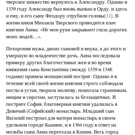
тверское княжество вернулось к Александру. Однако в
1339 году Александр был вновь вызван в Орду, и здесь
и ему, и его сыну Феодору отрубили головы
[11]
. В
житии князя Михаила Тверского приводится плач
княгини Анны: «Не мои руки закрывают глаза дорогих
моих людей…».
Похоронив мужа, двоих сыновей и внука, а до этого и
умершую во младенчестве дочь, Анна последовала
примеру других благочестивых жен и во время
княжения сына Константина (между 1339 и 1346
годами) приняла монашеский постриг. Однако и в
течение всей своей жизни княгиня строго соблюдала
посты и устав, творила молитву, помогала странникам,
нищим и сиротам, заступалась за беззащитных. В
постриге София, благоверная княгиня удалилась в
Девичий (Софийский) монастырь. Младший сын
Василий построил для матери монастырь в своем
удельном городе Кашине, и в 1364 году в ответ на
мольбы сына Анна переехала в Кашин. Весь город