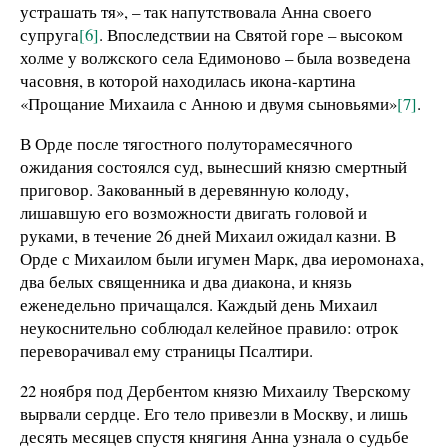
устрашать тя», – так напутствовала Анна своего
супруга
[6]
. Впоследствии на Святой горе – высоком
холме у волжского села Едимоново – была возведена
часовня, в которой находилась икона-картина
«Прощание Михаила с Анною и двумя сыновьями»
[7]
.
В Орде после тягостного полуторамесячного
ожидания состоялся суд, вынесший князю смертный
приговор. Закованный в деревянную колоду,
лишавшую его возможности двигать головой и
руками, в течение 26 дней Михаил ожидал казни. В
Орде с Михаилом были игумен Марк, два иеромонаха,
два белых священника и два диакона, и князь
еженедельно причащался. Каждый день Михаил
неукоснительно соблюдал келейное правило: отрок
переворачивал ему страницы Псалтири.
22 ноября под Дербентом князю Михаилу Тверскому
вырвали сердце. Его тело привезли в Москву, и лишь
десять месяцев спустя княгиня Анна узнала о судьбе