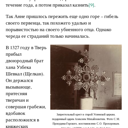
течение года, а потом приказал казнить
[9]
.
Так Анне пришлось пережить еще одно горе – гибель
своего первенца, так похожего удалью и
порывистостью на своего убиенного отца. Однако
череда ее страданий только начиналась.
В 1327 году в Тверь
прибыл
двоюродный брат
хана Узбека
Шевкал (Щелкан).
Он держался
вызывающе,
притесняя
тверичан и
совершая грабежи,
вдобавок
Запрестольный крест в старой Успенской церкви,
расположился в
подаренный царем Алексеем Михайловичем. Фото С.М.
Прокудина-Горского, восстановлено С.О. Прохоровым.
княжеских
http://ps-spb2008.narod.ru/tv_kashin1.htm