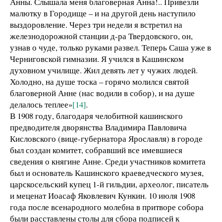
Анны. Слышала меня благоверная Анна!.. Привезли
малютку в Городище – и на другой день наступило
выздоровление. Через три недели я встретил на
железнодорожной станции д-ра Твердовского, он,
узнав о чуде, только руками развел. Теперь Саша уже в
Черниговской гимназии. Я учился в Кашинском
духовном училище. Жил девять лет у чужих людей.
Холодно, на душе тоска – горячо молился святой
благоверной Анне (нас водили в собор), и на душе
делалось теплее»
[14]
.
В 1908 году, благодаря челобитной кашинского
предводителя дворянства Владимира Павловича
Кисловского (вице-губернатора Ярославля) в городе
был создан комитет, собравший все имевшиеся
сведения о княгине Анне. Среди участников комитета
был и основатель Кашинского краеведческого музея,
царскосельский купец 1-й гильдии, археолог, писатель
и меценат Иоасаф Яковлевич Кункин. 10 июля 1908
года после всенародного молебна в притворе собора
были расставлены столы для сбора подписей к