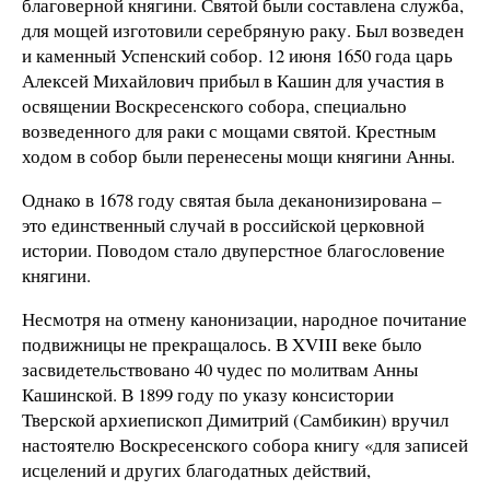
благоверной княгини. Святой были составлена служба,
для мощей изготовили серебряную раку. Был возведен
и каменный Успенский собор. 12 июня 1650 года царь
Алексей Михайлович прибыл в Кашин для участия в
освящении Воскресенского собора, специально
возведенного для раки с мощами святой. Крестным
ходом в собор были перенесены мощи княгини Анны.
Однако в 1678 году святая была деканонизирована –
это единственный случай в российской церковной
истории. Поводом стало двуперстное благословение
княгини.
Несмотря на отмену канонизации, народное почитание
подвижницы не прекращалось. В XVIII веке было
засвидетельствовано 40 чудес по молитвам Анны
Кашинской. В 1899 году по указу консистории
Тверской архиепископ Димитрий (Самбикин) вручил
настоятелю Воскресенского собора книгу «для записей
исцелений и других благодатных действий,