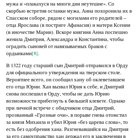
мужа и «плакахуся на многи дни неутешне». Со
скорбью встретив останки мужа, Анна похоронила их в
Спасском соборе, рядом с могилами его родителей –
отца Ярослава (в постриге Афанасия) и матери Ксении
(в иночестве Марии). Вскоре княгиня Анна поспешно
женила Дмитрия, Александра и Константина, чтобы
оградить сыновей от навязываемых браков с
ордынками
[8]
.
В 1322 году старший сын Дмитрий отправился в Орду
для официального утверждения на тверском столе.
Вероятнее всего, он сообщил хану об оклеветавшем
его отца Юрии. Хан вызвал Юрия к себе, и Дмитрий
снова поспешил в Орду, чтобы не дать Юрию
возможности прибегнуть к б
о
льшей клевете. Однако
при личной встрече с обидчиком отца Дмитрий,
прозванный «Грозные очи», в порыве гнева отомстил
за князя Михаила и убил Юрия «без царева слова», то
есть без одобрения хана. Разгневавшийся на Дмитрия
за его самоуправство хан держал его в заключении в