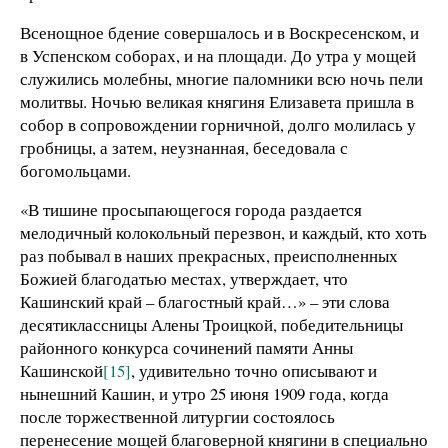
Всенощное бдение совершалось и в Воскресенском, и
в Успенском соборах, и на площади. До утра у мощей
служились молебны, многие паломники всю ночь пели
молитвы. Ночью великая княгиня Елизавета пришла в
собор в сопровождении горничной, долго молилась у
гробницы, а затем, неузнанная, беседовала с
богомольцами.
«В тишине просыпающегося города раздается
мелодичный колокольный перезвон, и каждый, кто хоть
раз побывал в наших прекрасных, преисполненных
Божией благодатью местах, утверждает, что
Кашинский край – благостный край…» – эти слова
десятиклассницы Алены Троицкой, победительницы
районного конкурса сочинений памяти Анны
Кашинской
[15]
, удивительно точно описывают и
нынешний Кашин, и утро 25 июня 1909 года, когда
после торжественной литургии состоялось
перенесение мощей благоверной княгини в специально