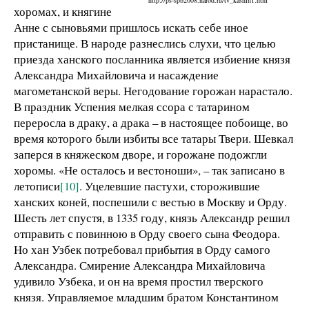
хоромах, и княгине
Анне с сыновьями пришлось искать себе иное
пристанище. В народе разнеслись слухи, что целью
приезда ханского посланника является избиение князя
Александра Михайловича и насаждение
магометанской веры. Негодование горожан нарастало.
В праздник Успения мелкая ссора с татарином
переросла в драку, а драка – в настоящее побоище, во
время которого были избиты все татары Твери. Шевкал
заперся в княжеском дворе, и горожане подожгли
хоромы. «Не осталось и вестоноши», – так записано в
летописи
[10]
. Уцелевшие пастухи, сторожившие
ханских коней, поспешили с вестью в Москву и Орду.
Шесть лет спустя, в 1335 году, князь Александр решил
отправить с повинною в Орду своего сына Феодора.
Но хан Узбек потребовал прибытия в Орду самого
Александра. Смирение Александра Михайловича
удивило Узбека, и он на время простил тверского
князя. Управляемое младшим братом Константином