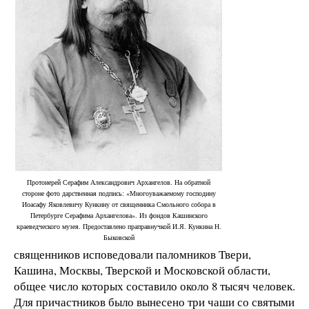
Протоиерей Серафим Александрович Архангелов. На обратной
стороне фото дарственная подпись: «Многоуважаемому господину
Иоасафу Яковлевичу Кункину от священника Смольного собора в
Петербурге Серафима Архангелова». Из фондов Кашинского
краеведческого музея. Предоставлено праправнучкой И.Я. Кункина Н.
Быковской
священников исповедовали паломников Твери,
Кашина, Москвы, Тверской и Московской области,
общее число которых составило около 8 тысяч человек.
Для причастников было вынесено три чаши со святыми