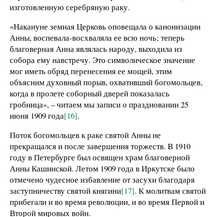
изготовленную серебряную раку.
«Накануне земная Церковь оповещала о канонизации
Анны, воспевала-восхваляла ее всю ночь; теперь
благоверная Анна являлась народу, выходила из
собора ему навстречу. Это символическое значение
мог иметь обряд перенесения ее мощей, этим
объясним духовный порыв, охвативший богомольцев,
когда в пролете соборный дверей показалась
гробница», – читаем мы записи о праздновании 25
июня 1909 года
[16]
.
Поток богомольцев к раке святой Анны не
прекращался и после завершения торжеств. В 1910
году в Петербурге был освящен храм благоверной
Анны Кашинской. Летом 1909 года в Иркутске было
отмечено чудесное избавление от засухи благодаря
заступничеству святой княгини
[17]
. К молитвам святой
прибегали и во время революции, и во время Первой и
Второй мировых войн.