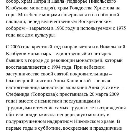
собор, храм Петра и Павла (подворье Никольского
Клобукова монастыря), храм Рождества Христова на
горе. Молебен с мощами совершался и на соборной
площади, перед величественным Воскресенским
собором – закрытом в 1930 году и используемом с 1975
года как дом культуры.
С 2006 года крестный ход направляется и в Никольский
Клобуков монастырь – единственный из четырех
бывших в городе до революции монастырей, который
восстанавливается с 1994 года. При небесном
заступничестве своей святой покровительницы –
благоверной княгини Анны Кашинской – первая
настоятельница монастыря монахиня Анна (в схиме –
Стефанида (Топоркова); преставилась 20 марта 2009
года) вместе с немногими послушницами и
трудницами в течение самых трудных лет возрождения
обители поддерживала непрерывную молитву в
полуразрушенном надвратном Никольском храме. В
первые годы в субботние, воскресные и праздничные