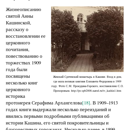
Жизнеописанию
святой Анны
Кашинской,
рассказу о
восстановлении ее
церковного
почитания,
повествованию о
торжествах 1909
года были
посвящены
Женский Сретенский монастырь в Кашине. Вход в дом,
несколько книг
где жила великая княгиня Елизавета Федоровна в 1909
году. Фото С.М. Прокудина-Горского, восстановлено С.О.
церковного
Прохоровым. http://ps-spb2008.narod.ru/tv_kashin1.htm
историка
протоиерея Серафима Архангелова
[18]
. В 1909–1913
годах книги выдержали несколько переизданий и
явились первыми подробными публикациями об
истории Кашина, его святой покровительницы и
благочестивых горожанах. Несколько ранее, в 1899