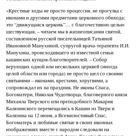
«Крестные ходы не просто процессия, не прогулка с
иконами и другими предметами церковного обихода;
это “движущаяся церковь”… с благочестивою целью
шествующая, – читаем мы в жизнеописании святой,
составленном русской писательницей Татьяной
Ивановной Манухиной, супругой врача-терапевта И.И.
Манухина, происходившего из известной семьи
кашинских купцов-благотворителей. – Собор
верующих одной или нескольких церквей (иногда
целой области или города) не просто шел со своими
святынями – иконами, крестами, хоругвями, а
сопровождал их на праздник. Не иконы Спаса,
Богоматери, Николая Чудотворца, благоверного князя
Михаила Тверского или преподобного Макария
Калязинского перемещались в Кашин из Твери и
Калязина на 12 июня, а Всемилостивый Спас,
Богоматерь и любимые святые в своих иконных
изображениях вместе с народом следовали на