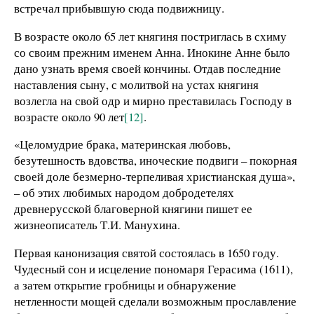
встречал прибывшую сюда подвижницу.
В возрасте около 65 лет княгиня постриглась в схиму
со своим прежним именем Анна. Инокине Анне было
дано узнать время своей кончины. Отдав последние
наставления сыну, с молитвой на устах княгиня
возлегла на свой одр и мирно преставилась Господу в
возрасте около 90 лет
[12]
.
«Целомудрие брака, материнская любовь,
безутешность вдовства, иноческие подвиги – покорная
своей доле безмерно-терпеливая христианская душа»,
– об этих любимых народом добродетелях
древнерусской благоверной княгини пишет ее
жизнеописатель Т.И. Манухина.
Первая канонизация святой состоялась в 1650 году.
Чудесный сон и исцеление пономаря Герасима (1611),
а затем открытие гробницы и обнаружение
нетленности мощей сделали возможным прославление