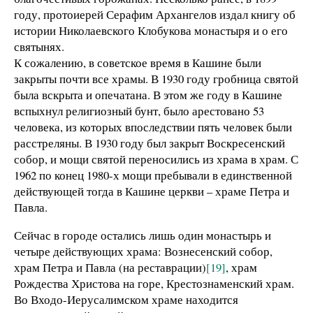
году, протоиерей Серафим Архангелов издал книгу об
истории Николаевского Клобукова монастыря и о его
святынях.
К сожалению, в советское время в Кашине были
закрыты почти все храмы. В 1930 году гробница святой
была вскрыта и опечатана. В этом же году в Кашине
вспыхнул религиозный бунт, было арестовано 53
человека, из которых впоследствии пять человек были
расстреляны. В 1930 году был закрыт Воскресенский
собор, и мощи святой переносились из храма в храм. С
1962 по конец 1980-х мощи пребывали в единственной
действующей тогда в Кашине церкви – храме Петра и
Павла.
Сейчас в городе остались лишь один монастырь и
четыре действующих храма: Вознесенский собор,
храм Петра и Павла (на реставрации)
[19]
, храм
Рождества Христова на горе, Крестознаменский храм.
Во Входо-Иерусалимском храме находится