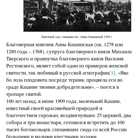
Крестный ход с мощами свт. Анны Кашинской 1909 г.
Благоверная княгиня Анна Кашинская (ок. 1278 или
1280 года – 1368), супруга благоверного князя Михаила
Тверского и правнучка благоверного князя Василия
Ростовского, являет собой один из примеров женской
святости, так любимый в русской агиографии
[1]
. «Яко
бо лоза плодовита посреде терния, процвела еси во
граде Кашине твоими добродетельми», – поется в
тропаре святой.
100 лет назад, в июне 1909 года, маленький Кашин,
известный своей красивейшей природой и
благочестием горожан, воздвигнувших 25 церквей, два
собора и три монастыря, готовился встретить до 100
тысяч богомольцев, спешивших сюда со всей России
большими и малыми крестными ходами.