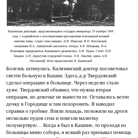
Кашинская депутация, представляющаяся государю императору 29 октября 1908
года, с ходатайством о восстановлении прославления благоверной великой
княгини Анны. Сидят слева направо: Д.И. Манухин, В.П. Кисловской,
священник И.А. Аменитский (настоятель собора), Б.В. Штюрмер, Н.А.
Пономарев (предводитель Кашинского дворянства), А.И. Лядов. Стоят: П.Н.
Захаров, А.П. Дорогутин (городской голова), Л.Я. Лихачев, князь А.В.
Оболенский. Фото предоставлено Н. Быковской
Болезнь затянулась. Калязинский доктор посоветовал
свезти больную в Кашин. Здесь д-р Твердовский
сделал операцию в больнице. Через неделю стало
хуже. Твердовский объявил, что нужна вторая
операция, но девочке не вынести ее. Оставалось везти
дочку в Городище и там похоронить. Я наводил
справки о гробике. Взяли лошадь, положили на дроги
несколько пудов сена и повезли малютку
полумертвую… Когда я был в Кашине, то проходя из
больницы мимо собора, я всякий раз призывал помощь