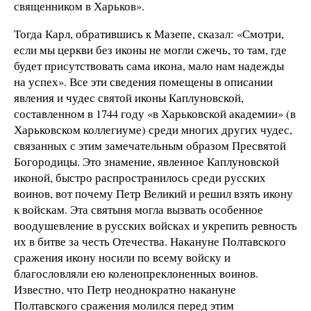
священником в Харьков».
Тогда Карл, обратившись к Мазепе, сказал: «Смотри,
если мы церкви без иконы не могли сжечь, то там, где
будет присутствовать сама икона, мало нам надежды
на успех». Все эти сведения помещены в описании
явления и чудес святой иконы Каплуновской,
составленном в 1744 году «в Харьковской академии» (в
Харьковском коллегиуме) среди многих других чудес,
связанных с этим замечательным образом Пресвятой
Богородицы. Это знамение, явленное Каплуновской
иконой, быстро распространилось среди русских
воинов, вот почему Петр Великий и решил взять икону
к войскам. Эта святыня могла вызвать особенное
воодушевление в русских войсках и укрепить ревность
их в битве за честь Отечества. Накануне Полтавского
сражения икону носили по всему войску и
благословляли ею коленопреклоненных воинов.
Известно, что Петр неоднократно накануне
Полтавского сражения молился перед этим