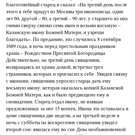
благоговейный старец и сказал: «На третий день после
этого к тебе придут из Москвы три иконописца, один
лет 60, другой – 80, а третий – 90 лет; у старшего из них
сними сверху связки семь икон и возьми восьмую –
Казанскую икону Божией Матери, и узреши
благодать». По преданию, это случилось 8 сентября
1689 года, в ночь перед престольным праздником
храма – Рождеством Пресвятой Богородицы.
Действительно, на третий день священник,
возвращаясь из храма домой, встретил трех
странников, которых и пригласил к себе. Увидев связку
с иконами, священник упросил старца дать ему
восьмую икону, которая оказалась копией Казанской
Божией Матери, как и было предвещено ему в
сновидении. Старец отдал икону, не взявши
предложенных за нее 15 копеек. Икона эта оставалась в
доме священника две недели, а на третьей неделе в
ночь с субботы на воскресение священник увидел
второй сон: явилась ему во сне Дева необыкновенной