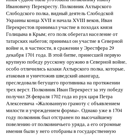
Ивановичу Перекресту. Полковник Ахтырского
Слободского полка, видный деятель Слободской
Украины конца XVII и начала XVIII веков, Иван
Перекрестов принимал участие в походах князя
Голицына в Крым; его полк оберегал население от
татарских набегов; принимал он участие в Северной
войне и, в частности, в сражении у Эрестфера 29
декабря 1701 года. В этой битве, принесшей первую
крупную победу русскому оружию в Северной войне,
особо отличились казаки Ахтырского полка, которые,
атаковав и уничтожив шведский авангард,
преследовали бегущего противника на протяжении
трех верст. Полковник Иван Перекрест за эту победу
получил 28 февраля 1702 года из рук царя Петра
Алексеевича «Жалованную грамоту с объявлением
милости и учреждением формы». Однако уже в 1704
году полковник был отстранен по высочайшему
повелению от полковничьего уряда, а его огромные
имения были у него отобраны в государственную