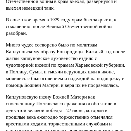
Отечественной войны в храм въехал, развернулся и
выехал немецкий танк.
В советское время в 1929 году храм был закрыт и, к
сожалению, после Великой Отечественной войны
разобран.
Много чудес сотворено было по молитвам
Каплуновскому образу Богородицы. Каждый год после
жатвы каплуновское духовенство ездило с
чудотворной иконой по храмам Харьковской губернии,
в Полтаву, Сумы, и тысячи верующих шли к иконе,
молились с благоговением и надеждой на поддержку и
помощь Божией Матери, и вера их не посрамлялась.
Каплуновскую икону Божией Матери как
споспешницу Полтавского сражения особо чтили в
день этой великой победы – 27 июня, который в
прошлые века ежегодно торжественно отмечался
крестными ходами, торжественными службами и
панихидами воинам-героям, положившим жизнь свою