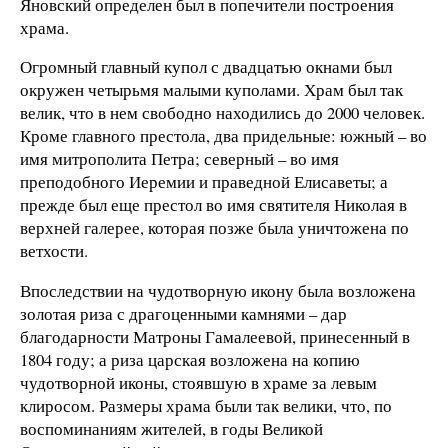
Яновский определен был в попечители построения
храма.
Огромный главный купол с двадцатью окнами был
окружен четырьмя малыми куполами. Храм был так
велик, что в нем свободно находились до 2000 человек.
Кроме главного престола, два придельные: южный – во
имя митрополита Петра; северный – во имя
преподобного Иеремии и праведной Елисаветы; а
прежде был еще престол во имя святителя Николая в
верхней галерее, которая позже была уничтожена по
ветхости.
Впоследствии на чудотворную икону была возложена
золотая риза с драгоценными камнями – дар
благодарности Матроны Гамалеевой, принесенный в
1804 году; а риза царская возложена на копию
чудотворной иконы, стоявшую в храме за левым
клиросом. Размеры храма были так велики, что, по
воспоминаниям жителей, в годы Великой