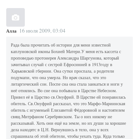
16 июля 2009, 03:04
Алла
Рада была прочитать об истории для мени известной
каплуновской иконы Бохией Матери.У меня есть кассета с
проповедью протоиерея Александра Шаргунова, который
зачитывал случай с сестрой Ефросинией в 1913году в
Харьковской гбернии. Она сутки проспала, а родители
подумапи, что она умерла. Но врач сказал, что это
литаргический сон. Поспе сна она стала заикаться и ноги у
неё отнялись. Во сне она побывала в Царстве Небесном.
Привел её в Царство св.Онуфрий. В Царстве ей понравилась
обитель. Св.Онуфрий рассказал, что это Марфо-Мариинская
обитель с игуменьей Елизаветой Фёдоровной и настоятелем
свящ.Митрфаном Серебрянским. Ты о них никому не
рассказывай. Хоть они ещё на земле, но их души за хорошие
дела находятс в Ц.Н. Вернувшись в тело, она у всех
спрашивала об этой обители, чтобы уехать туда. Куда только