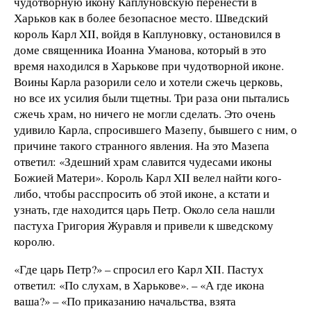
чудотворную икону Каплуновскую перенести в
Харьков как в более безопасное место. Шведский
король Карл XII, войдя в Каплуновку, остановился в
доме священника Иоанна Уманова, который в это
время находился в Харькове при чудотворной иконе.
Воины Карла разорили село и хотели сжечь церковь,
но все их усилия были тщетны. Три раза они пытались
сжечь храм, но ничего не могли сделать. Это очень
удивило Карла, спросившего Мазепу, бывшего с ним, о
причине такого странного явления. На это Мазепа
ответил: «Здешний храм славится чудесами иконы
Божией Матери». Король Карл XII велел найти кого-
либо, чтобы расспросить об этой иконе, а кстати и
узнать, где находится царь Петр. Около села нашли
пастуха Григория Журавля и привели к шведскому
королю.
«Где царь Петр?» – спросил его Карл XII. Пастух
ответил: «По слухам, в Харькове». – «А где икона
ваша?» – «По приказанию начальства, взята