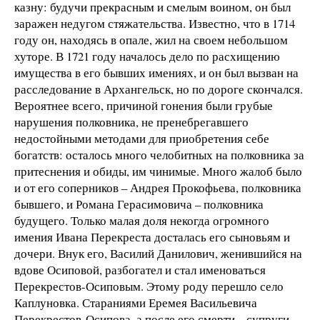
казну: будучи прекрасным и смелым воином, он был
заражен недугом стяжательства. Известно, что в 1714
году он, находясь в опале, жил на своем небольшом
хуторе. В 1721 году началось дело по расхищению
имущества в его бывших имениях, и он был вызван на
расследование в Архангельск, но по дороге скончался.
Вероятнее всего, причиной гонения были грубые
нарушения полковника, не пренебрегавшего
недостойными методами для приобретения себе
богатств: осталось много челобитных на полковника за
притеснения и обиды, им чинимые. Много жалоб было
и от его соперников – Андрея Прокофьева, полковника
бывшего, и Романа Герасимовича – полковника
будущего. Только малая доля некогда огромного
имения Ивана Перекреста досталась его сыновьям и
дочери. Внук его, Василий Данилович, женившийся на
вдове Осиповой, разбогател и стал именоваться
Перекрестов-Осиповым. Этому роду перешло село
Каплуновка. Стараниями Еремея Васильевича
Перекрестов-Осипова, а после его смерти – супруги