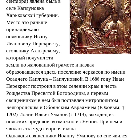
сентября) явлена была в
селе Каплуновка
Харьковской губернии.
Место это раньше
принадлежало
полковнику Ивану
Ивановичу Перекресту,
стольнику Ахтырскому,
который получил эти
земли по жалованной грамоте и назвал
образовавшееся здесь поселение черкасов по имени
Осадчего Каплуна – Каплуновкой. В 1688 году Иван
Перекрест построил в этом селении храм в честь
Рождества Пресвятой Богородицы, а первым
священником в нем был поставлен митрополитом
Белгородским и Обоянским Авраамием (Юховым; †
1702) Иоанн Ильич Уманов († 1713), выходец из
польских пределов, возможно из Умани. При нем и
явилась эта чудотворная икона.
Однажды священнику Иоанну Уманову во сне явился