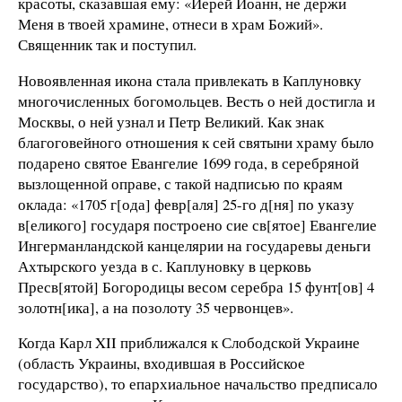
красоты, сказавшая ему: «Иерей Иоанн, не держи
Меня в твоей храмине, отнеси в храм Божий».
Священник так и поступил.
Новоявленная икона стала привлекать в Каплуновку
многочисленных богомольцев. Весть о ней достигла и
Москвы, о ней узнал и Петр Великий. Как знак
благоговейного отношения к сей святыни храму было
подарено святое Евангелие 1699 года, в серебряной
вызлощенной оправе, с такой надписью по краям
оклада: «1705 г[ода] февр[аля] 25-го д[ня] по указу
в[еликого] государя построено сие св[ятое] Евангелие
Ингерманландской канцелярии на государевы деньги
Ахтырского уезда в с. Каплуновку в церковь
Пресв[ятой] Богородицы весом серебра 15 фунт[ов] 4
золотн[ика], а на позолоту 35 червонцев».
Когда Карл XII приближался к Слободской Украине
(область Украины, входившая в Российское
государство), то епархиальное начальство предписало