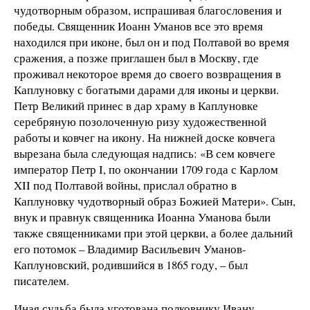
чудотворным образом, испрашивая благословения и
победы. Священник Иоанн Уманов все это время
находился при иконе, был он и под Полтавой во время
сражения, а позже приглашен был в Москву, где
проживал некоторое время до своего возвращения в
Каплуновку с богатыми дарами для иконы и церкви.
Петр Великий принес в дар храму в Каплуновке
серебряную позолоченную ризу художественной
работы и ковчег на икону. На нижней доске ковчега
вырезана была следующая надпись: «В сем ковчеге
император Петр I, по окончании 1709 года с Карлом
XII под Полтавой войны, прислал обратно в
Каплуновку чудотворный образ Божией Матери». Сын,
внук и правнук священника Иоанна Уманова были
также священниками при этой церкви, а более дальний
его потомок – Владимир Васильевич Уманов-
Каплуновский, родившийся в 1865 году, – был
писателем.
Иная судьба была уготована полковнику Ивану