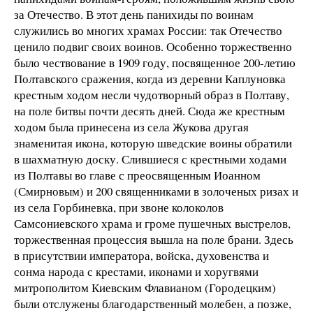
за Отечество. В этот день панихиды по воинам
служились во многих храмах России: так Отечество
ценило подвиг своих воинов. Особенно торжественно
было чествование в 1909 году, посвященное 200-летию
Полтавского сражения, когда из деревни Каплуновка
крестным ходом несли чудотворный образ в Полтаву,
на поле битвы почти десять дней. Сюда же крестным
ходом была принесена из села Жукова другая
знаменитая икона, которую шведские воины обратили
в шахматную доску. Слившиеся с крестными ходами
из Полтавы во главе с преосвященным Иоанном
(Смирновым) и 200 священниками в золоченых ризах и
из села Горбиневка, при звоне колоколов
Самсониевского храма и громе пушечных выстрелов,
торжественная процессия вышла на поле брани. Здесь
в присутствии императора, войска, духовенства и
сонма народа с крестами, иконами и хоругвями
митрополитом Киевским Флавианом (Городецким)
были отслужены благодарственный молебен, а позже,