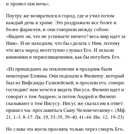
и провел там ночь».
Поутру же возвратился в город, где и учил потом
каждый день в храме. Это раздражало все более и
более фарисеев, и они говорили между собою:
«Видите ли, что не успеваете ничего? весь мир идет за
Ним». И не находили, что бы сделать с Ним, потому
что весь народ неотступно слушал Его. И искали
книжники и первосвященники, как бы погубить Его.
«Из пришедших на поклонение в праздник были
некоторые Еллины. Они подошли к Филиппу, который
был из Вифсаиды Галилейской, и просили его, говоря:
господин! нам хочется видеть Иисуса. Филипп идет и
говорит о том Андрею; и потом Андрей и Филипп
сказывают о том Иисусу. Иисус же сказал им в ответ:
пришел час прославиться Сыну Человеческому». (Мф.
21, 1–3, 8–17. Лк. 19, 33–35, 39–40, 41–44. Ин. 12, 19–23)
Но слава эта могла просиять только через смерть Его,