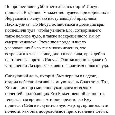
По прошествии субботнего дня, в который Иисус
пришел в Вифанию, множество иудеев, приходивших в
Иерусалим по случаю наступающего праздника
Пасхи, узнав, что Иисус остановился в доме Лазаря,
поспешили туда, чтобы увидеть Его, сотворившего
такое великое чудо, и также воскрешенного Им от
смерти человека. Стечение народа и число
уверовавших было так многочисленно, что
встревожился весь синедрион и все лица, враждебно
настроенные против Иисуса. Они заговорили даже об
устранении Лазаря, как живого свидетеля нового чуда.
Следующий день, который был первым в неделе,
озарил небесной славой земную жизнь Спасителя. Тот,
Кто до сих пор смиренно уклонялся от всяких
почестей, подобающих Его Божественной личности,
теперь, зная время, в которое предстояло Ему
принесли Себя в искупительную жертву, принимал эти
почести, как бы в добровольное приготовление Себя к