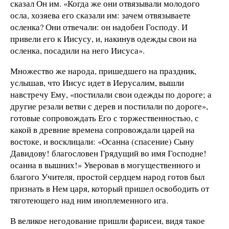
сказал Он им. «Когда же они отвязывали молодого
осла, хозяева его сказали им: зачем отвязываете
осленка? Они отвечали: он надобен Господу. И
привели его к Иисусу, и, накинув одежды свои на
осленка, посадили на него Иисуса».
Множество же народа, пришедшего на праздник,
услышав, что Иисус идет в Иерусалим, вышли
навстречу Ему, «постилали свои одежды по дороге; а
другие резали ветви с дерев и постилали по дороге»,
готовые сопровождать Его с торжественностью, с
какой в древние времена сопровождали царей на
востоке, и восклицали: «Осанна (спасение) Сыну
Давидову! благословен Грядущий во имя Господне!
осанна в вышних!» Уверовав в могущественного и
благого Учителя, простой сердцем народ готов был
признать в Нем царя, который пришел освободить от
тяготеющего над ним иноплеменного ига.
В великое негодование пришли фарисеи, видя такое