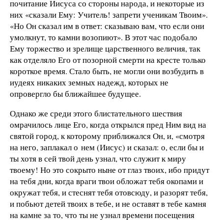
почитание Иисуса со стороны народа, и некоторые из
них «сказали Ему: Учитель! запрети ученикам Твоим».
«Но Он сказал им в ответ: сказываю вам, что если они
умолкнут, то камни возопиют». В этот час подобало
Ему торжество и зрелище царственного величия, так
как отделяло Его от позорной смерти на кресте только
короткое время. Стало быть, не могли они возбудить в
иудеях никаких земных надежд, которых не
опровергло бы ближайшее будущее.
Однако же среди этого блистательного шествия
омрачилось лице Его, когда открылся пред Ним вид на
святой город, к которому приближался Он, и, «смотря
на него, заплакал о нем (Иисус) и сказал: о, если бы и
ты хотя в сей твой день узнал, что служит к миру
твоему! Но это сокрыто ныне от глаз твоих, ибо придут
на тебя дни, когда враги твои обложат тебя окопами и
окружат тебя, и стеснят тебя отовсюду, и разорят тебя,
и побьют детей твоих в тебе, и не оставят в тебе камня
на камне за то, что ты не узнал времени посещения