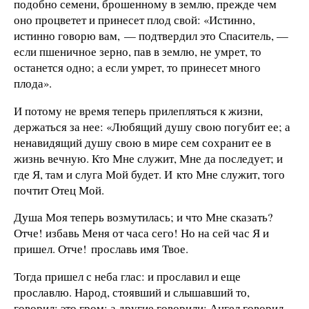
подобно семени, брошенному в землю, прежде чем
оно процветет и принесет плод свой: «Истинно,
истинно говорю вам, — подтвердил это Спаситель, —
если пшеничное зерно, пав в землю, не умрет, то
останется одно; а если умрет, то принесет много
плода».
И потому не время теперь прилепляться к жизни,
держаться за нее: «Любящий душу свою погубит ее; а
ненавидящий душу свою в мире сем сохранит ее в
жизнь вечную. Кто Мне служит, Мне да последует; и
где Я, там и слуга Мой будет. И кто Мне служит, того
почтит Отец Мой.
Душа Моя теперь возмутилась; и что Мне сказать?
Отче! избавь Меня от часа сего! Но на сей час Я и
пришел. Отче! прославь имя Твое.
Тогда пришел с неба глас: и прославил и еще
прославлю. Народ, стоявший и слышавший то,
говорил: это гром; а другие говорили: Ангел говорил