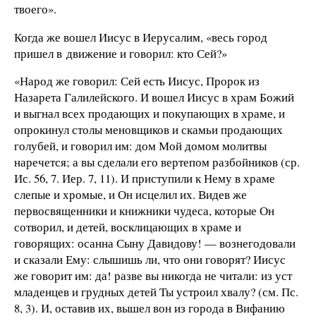
твоего».
Когда же вошел Иисус в Иерусалим, «весь город
пришел в движение и говорил: кто Сей?»
«Народ же говорил: Сей есть Иисус, Пророк из
Назарета Галилейского. И вошел Иисус в храм Божий
и выгнал всех продающих и покупающих в храме, и
опрокинул столы меновщиков и скамьи продающих
голубей, и говорил им: дом Мой домом молитвы
наречется; а вы сделали его вертепом разбойников (ср.
Ис. 56, 7. Иер. 7, 11). И приступили к Нему в храме
слепые и хромые, и Он исцелил их. Видев же
первосвященники и книжники чудеса, которые Он
сотворил, и детей, восклицающих в храме и
говорящих: осанна Сыну Давидову! — вознегодовали
и сказали Ему: слышишь ли, что они говорят? Иисус
же говорит им: да! разве вы никогда не читали: из уст
младенцев и грудных детей Ты устроил хвалу? (см. Пс.
8, 3). И, оставив их, вышел вон из города в Вифанию