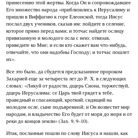
принесению этой жертвы. Когда Он и сопровождавшее
Его множество народа «приблизились к Иерусалиму и
пришли в Виффагию к горе Елеонской, тогда Иисус
послал двух учеников, сказав им: пойдите в селение,
которое прямо перед вами; и тотчас найдете ослицу
привязанную и молодого осла с нею; отвязав,
приведите ко Мне; и если кто скажет вам что-нибудь,
отвечайте, что они надобны Господу; и тотчас пошлет
их».
Все это было, да сбудется предсказанное пророком
Захарией еще за четыреста лет до Р. Х. в следующих
словах: «Ликуй от радости, дщерь Сиона, торжествуй,
дщерь Иерусалима: се Царь твой грядет к тебе,
праведный и спасающий, кроткий, сидящий на
молодом осле, сыне подъяремной; и Он возвестит мир
народам, и владычество Его будет от моря до моря и от
реки до концов земли» (Зах. 9, 9–10).
Итак, посланные пошли по слову Иисуса и нашли, как