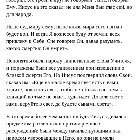
Ему. Иисус на это сказал: не для Меня был глас сей, но
для народа.
Ныне суд миру сему; ныне князь мира сего изгнан
будет вон. И когда Я вознесен буду от земли, всех
привлеку к Себе. Сие говорил Он, давая разуметь,
какою смертью Он умрет».
Непонятны были народу таинственные слова Учителя,
и поражены были все удивлением при извещении о
близкой смерти Его. Но Иисус подтвердил слова Свои,
сказав им: «Еще на малое время свет есть с вами;
ходите, пока есть свет, чтобы не объяла вас тьма: а
ходящий во тьме не знает, куда идет. Доколе свет с
вами, веруйте в свет, да будете сынами света».
В это время более чем когда-нибудь Иисус сделался
предметом различных и противоречивых
рассуждений; были между начальствующими над
народом уверовавшие в Него, но они не имели