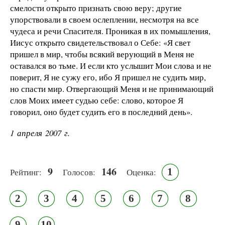
смелости открыто признать свою веру; другие
упорствовали в своем ослеплении, несмотря на все
чудеса и речи Спасителя. Проникая в их помышления,
Иисус открыто свидетельствовал о Себе: «Я свет
пришел в мир, чтобы всякий верующий в Меня не
оставался во тьме. И если кто услышит Мои слова и не
поверит, Я не сужу его, ибо Я пришел не судить мир,
но спасти мир. Отвергающий Меня и не принимающий
слов Моих имеет судью себе: слово, которое Я
говорил, оно будет судить его в последний день».
1 апреля 2007 г.
9
146
1
Рейтинг:
Голосов:
Оценка:
2
3
4
5
6
7
8
9
10