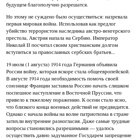
будущем благополучно разрешатся.
Но этому не суждено было осуществиться: назревала
первая мировая война. Использовав как предлог
убийство террористом наследника австро-венгерского
престола, Австрия напала на Сербию. Император
Николай II посчитал своим христианским долгом
вступиться за православных сербских братьев...
19 июля (1 августа) 1914 года Германия объявила
России войну, которая вскоре стала общеевропейской.
В августе 1914 года необходимость помочь своей
союзнице Франции заставила Россию начать слишком
поспешное наступление в Восточной Пруссии, что
привело к тяжелому поражению. К осени стало ясно,
что близкого конца военных действий не предвидится.
Однако с начала войны на волне патриотизма в стране
затихли внутренние разногласия. Даже самые трудные
вопросы становились разрешимыми — удалось
осуществить давно задуманное Государем запрещение