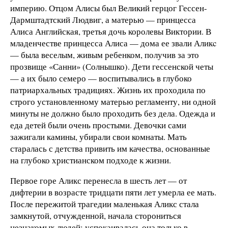
империю. Отцом Алисы был Великий герцог Гессен-
Дармштадтский Людвиг, а матерью — принцесса
Алиса Английская, третья дочь королевы Виктории. В
младенчестве принцесса Алиса — дома ее звали Аликc
— была веселым, живым ребенком, получив за это
прозвище «Санни» (Солнышко). Дети гессенской четы
— а их было семеро — воспитывались в глубоко
патриархальных традициях. Жизнь их проходила по
строго установленному матерью регламенту, ни одной
минуты не должно было проходить без дела. Одежда и
еда детей были очень простыми. Девочки сами
зажигали камины, убирали свои комнаты. Мать
старалась с детства привить им качества, основанные
на глубоко христианском подходе к жизни.
Первое горе Аликс перенесла в шесть лет — от
дифтерии в возрасте тридцати пяти лет умерла ее мать.
После пережитой трагедии маленькая Аликс стала
замкнутой, отчужденной, начала сторониться
незнакомых людей; успокаивалась она только в