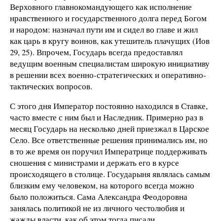
Верховного главнокомандующего как исполнение
нравственного и государственного долга перед Богом
и народом: назначал пути им и сидел во главе и жил
как царь в кругу воинов, как утешитель плачущих (Иов
29, 25). Впрочем, Государь всегда предоставлял
ведущим военным специалистам широкую инициативу
в решении всех военно-стратегических и оперативно-
тактических вопросов.
С этого дня Император постоянно находился в Ставке,
часто вместе с ним был и Наследник. Примерно раз в
месяц Государь на несколько дней приезжал в Царское
Село. Все ответственные решения принимались им, но
в то же время он поручил Императрице поддерживать
сношения с министрами и держать его в курсе
происходящего в столице. Государыня являлась самым
близким ему человеком, на которого всегда можно
было положиться. Сама Александра Феодоровна
занялась политикой не из личного честолюбия и
жажды власти, как об этом тогда писали.