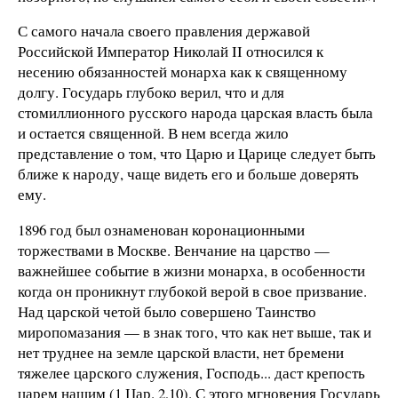
С самого начала своего правления державой
Российской Император Николай II относился к
несению обязанностей монарха как к священному
долгу. Государь глубоко верил, что и для
стомиллионного русского народа царская власть была
и остается священной. В нем всегда жило
представление о том, что Царю и Царице следует быть
ближе к народу, чаще видеть его и больше доверять
ему.
1896 год был ознаменован коронационными
торжествами в Москве. Венчание на царство —
важнейшее событие в жизни монарха, в особенности
когда он проникнут глубокой верой в свое призвание.
Над царской четой было совершено Таинство
миропомазания — в знак того, что как нет выше, так и
нет труднее на земле царской власти, нет бремени
тяжелее царского служения, Господь... даст крепость
царем нашим (1 Цар. 2,10). С этого мгновения Государь