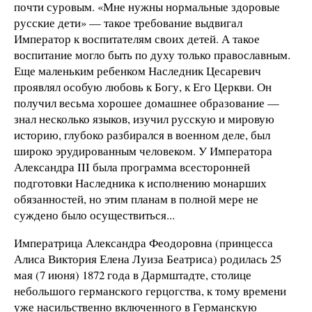
почти суровым. «Мне нужны нормальные здоровые
русские дети» — такое требование выдвигал
Император к воспитателям своих детей. А такое
воспитание могло быть по духу только православным.
Еще маленьким ребенком Наследник Цесаревич
проявлял особую любовь к Богу, к Его Церкви. Он
получил весьма хорошее домашнее образование —
знал несколько языков, изучил русскую и мировую
историю, глубоко разбирался в военном деле, был
широко эрудированным человеком. У Императора
Александра III была программа всесторонней
подготовки Наследника к исполнению монарших
обязанностей, но этим планам в полной мере не
суждено было осуществиться...
Императрица Александра Феодоровна (принцесса
Алиса Виктория Елена Луиза Беатриса) родилась 25
мая (7 июня) 1872 года в Дармштадте, столице
небольшого германского герцогства, к тому времени
уже насильственно включенного в Германскую