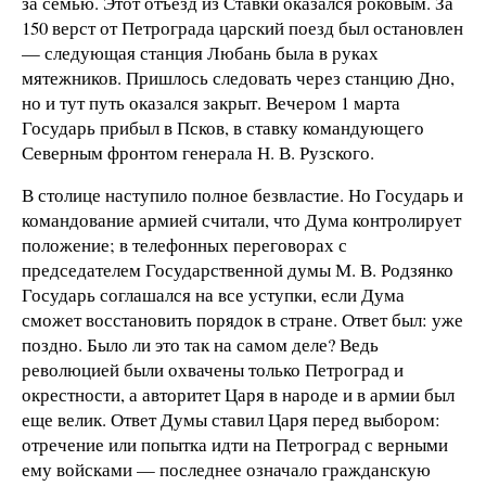
за семью. Этот отъезд из Ставки оказался роковым. За
150 верст от Петрограда царский поезд был остановлен
— следующая станция Любань была в руках
мятежников. Пришлось следовать через станцию Дно,
но и тут путь оказался закрыт. Вечером 1 марта
Государь прибыл в Псков, в ставку командующего
Северным фронтом генерала Н. В. Рузского.
В столице наступило полное безвластие. Но Государь и
командование армией считали, что Дума контролирует
положение; в телефонных переговорах с
председателем Государственной думы М. В. Родзянко
Государь соглашался на все уступки, если Дума
сможет восстановить порядок в стране. Ответ был: уже
поздно. Было ли это так на самом деле? Ведь
революцией были охвачены только Петроград и
окрестности, а авторитет Царя в народе и в армии был
еще велик. Ответ Думы ставил Царя перед выбором:
отречение или попытка идти на Петроград с верными
ему войсками — последнее означало гражданскую