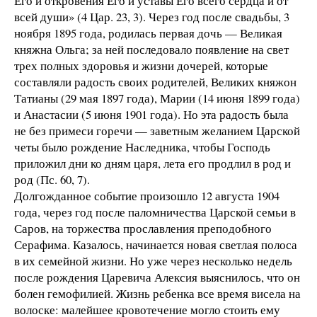
Его и откровения Его и уставы Его всего сердца и от
всей души» (4 Цар. 23, 3). Через год после свадьбы, 3
ноября 1895 года, родилась первая дочь — Великая
княжна Ольга; за ней последовало появление на свет
трех полных здоровья и жизни дочерей, которые
составляли радость своих родителей, Великих княжон
Татианы (29 мая 1897 года), Марии (14 июня 1899 года)
и Анастасии (5 июня 1901 года). Но эта радость была
не без примеси горечи — заветным желанием Царской
четы было рождение Наследника, чтобы Господь
приложил дни ко дням царя, лета его продлил в род и
род (Пс. 60, 7).
Долгожданное событие произошло 12 августа 1904
года, через год после паломничества Царской семьи в
Саров, на торжества прославления преподобного
Серафима. Казалось, начинается новая светлая полоса
в их семейной жизни. Но уже через несколько недель
после рождения Царевича Алексия выяснилось, что он
болен гемофилией. Жизнь ребенка все время висела на
волоске: малейшее кровотечение могло стоить ему