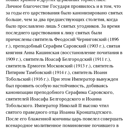
Личное благочестие Государя проявилось и в том, что
за годы его царствования было канонизировано святых
больше, чем за два предшествующих столетия, когда
было прославлено лишь 5 святых угодников. За время
последнего царствования к лику святых были
причислены святитель Феодосий Черниговский (1896
г.), преподобный Серафим Саровский (1903 г.), святая
княгиня Анна Кашинская (восстановление почитания в
1909 г.), святитель Иоасаф Белгородский (1911 г.),
святитель Ермоген Московский (1913 г.), святитель
Питирим Тамбовский (1914 г.), святитель Иоанн
Тобольский (1916 г.). При этом Император вынужден
был проявить особую настойчивость, добиваясь
канонизации преподобного Серафима Саровского,
святителей Иоасафа Белгородского и Иоанна
Тобольского. Император Николай II высоко чтил
святого праведного отца Иоанна Кронштадтского.
После его блаженной кончины царь повелел совершать
всенародное молитвенное поминовение почившего в