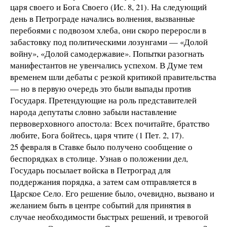
царя своего и Бога Своего (Ис. 8, 21). На следующий
день в Петрограде начались волнения, вызванные
перебоями с подвозом хлеба, они скоро переросли в
забастовку под политическими лозунгами — «Долой
войну», «Долой самодержавие». Попытки разогнать
манифестантов не увенчались успехом. В Думе тем
временем шли дебаты с резкой критикой правительства
— но в первую очередь это были выпады против
Государя. Претендующие на роль представителей
народа депутаты словно забыли наставление
первоверховного апостола: Всех почитайте, братство
любите, Бога бойтесь, царя чтите (1 Пет. 2, 17).
25 февраля в Ставке было получено сообщение о
беспорядках в столице. Узнав о положении дел,
Государь посылает войска в Петроград для
поддержания порядка, а затем сам отправляется в
Царское Село. Его решение было, очевидно, вызвано и
желанием быть в центре событий для принятия в
случае необходимости быстрых решений, и тревогой