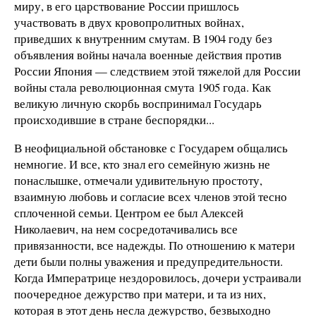
миру, в его царствование России пришлось
участвовать в двух кровопролитных войнах,
приведших к внутренним смутам. В 1904 году без
объявления войны начала военные действия против
России Япония — следствием этой тяжелой для России
войны стала революционная смута 1905 года. Как
великую личную скорбь воспринимал Государь
происходившие в стране беспорядки...
В неофициальной обстановке с Государем общались
немногие. И все, кто знал его семейную жизнь не
понаслышке, отмечали удивительную простоту,
взаимную любовь и согласие всех членов этой тесно
сплоченной семьи. Центром ее был Алексей
Николаевич, на нем сосредотачивались все
привязанности, все надежды. По отношению к матери
дети были полны уважения и предупредительности.
Когда Императрице нездоровилось, дочери устраивали
поочередное дежурство при матери, и та из них,
которая в этот день несла дежурство, безвыходно