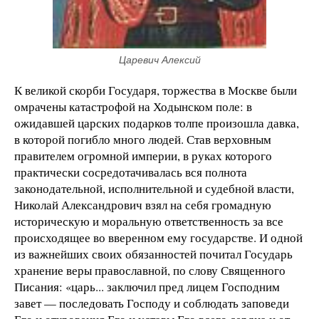
Царевич Алексий
К великой скорби Государя, торжества в Москве были
омрачены катастрофой на Ходынском поле: в
ожидавшей царских подарков толпе произошла давка,
в которой погибло много людей. Став верховным
правителем огромной империи, в руках которого
практически сосредотачивалась вся полнота
законодательной, исполнительной и судебной власти,
Николай Александрович взял на себя громадную
историческую и моральную ответственность за все
происходящее во вверенном ему государстве. И одной
из важнейших своих обязанностей почитал Государь
хранение веры православной, по слову Священного
Писания: «царь... заключил пред лицем Господним
завет — последовать Господу и соблюдать заповеди