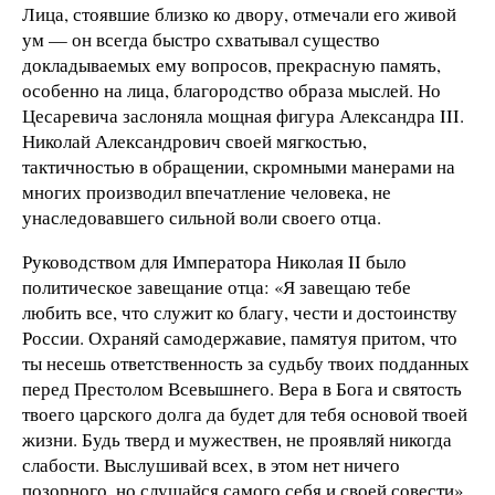
Лица, стоявшие близко ко двору, отмечали его живой
ум — он всегда быстро схватывал существо
докладываемых ему вопросов, прекрасную память,
особенно на лица, благородство образа мыслей. Но
Цесаревича заслоняла мощная фигура Александра III.
Николай Александрович своей мягкостью,
тактичностью в обращении, скромными манерами на
многих производил впечатление человека, не
унаследовавшего сильной воли своего отца.
Руководством для Императора Николая II было
политическое завещание отца: «Я завещаю тебе
любить все, что служит ко благу, чести и достоинству
России. Охраняй самодержавие, памятуя притом, что
ты несешь ответственность за судьбу твоих подданных
перед Престолом Всевышнего. Вера в Бога и святость
твоего царского долга да будет для тебя основой твоей
жизни. Будь тверд и мужествен, не проявляй никогда
слабости. Выслушивай всех, в этом нет ничего
позорного, но слушайся самого себя и своей совести».