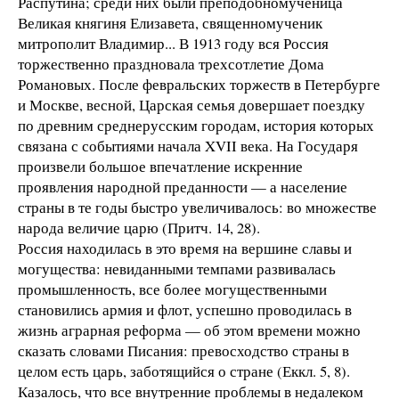
Распутина; среди них были преподобномученица
Великая княгиня Елизавета, священномученик
митрополит Владимир... В 1913 году вся Россия
торжественно праздновала трехсотлетие Дома
Романовых. После февральских торжеств в Петербурге
и Москве, весной, Царская семья довершает поездку
по древним среднерусским городам, история которых
связана с событиями начала XVII века. На Государя
произвели большое впечатление искренние
проявления народной преданности — а население
страны в те годы быстро увеличивалось: во множестве
народа величие царю (Притч. 14, 28).
Россия находилась в это время на вершине славы и
могущества: невиданными темпами развивалась
промышленность, все более могущественными
становились армия и флот, успешно проводилась в
жизнь аграрная реформа — об этом времени можно
сказать словами Писания: превосходство страны в
целом есть царь, заботящийся о стране (Еккл. 5, 8).
Казалось, что все внутренние проблемы в недалеком