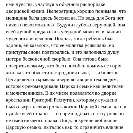
ими чувства, участвуя в обычном распорядке
дворцовой жизни. Императрица хорошо понимала, что
медицина была здесь бессильна. Но ведь для Бога нет
ничего невозможного! Будучи глубоко верующей, она
всей душой предавалась усердной молитве в чаянии
чудесного исцеления. Подчас, когда ребенок был
здоров, ей казалось, что ее молитва услышана, но
приступы снова повторялись, и это наполняло душу
матери бесконечной скорбью. Она готова была
поверить всякому, кто был способен помочь ее горю,
хоть как-то облегчить страдания сына, — и болезнь
Цесаревича открывала двери во дворец тем людям,
которых рекомендовали Царской семье как целителей
и молитвенников. В их числе появляется во дворце
крестьянин Григорий Распутин, которому суждено
было сыграть свою роль в жизни Царской семьи, да и в
судьбе всей страны — но претендовать на эту роль он
не имел никакого права. Лица, искренне любившие
Царскую семью, пытались как-то ограничить влияние