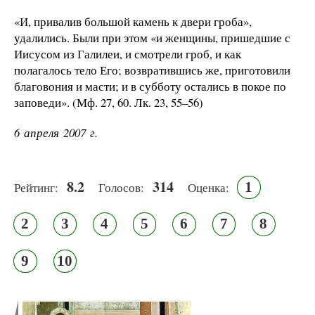
«И, привалив большой камень к двери гроба»,
удалились. Были при этом «и женщины, пришедшие с
Иисусом из Галилеи, и смотрели гроб, и как
полагалось тело Его; возвратившись же, приготовили
благовония и масти; и в субботу остались в покое по
заповеди». (Мф. 27, 60. Лк. 23, 55–56)
6 апреля 2007 г.
8.2
314
1
Рейтинг:
Голосов:
Оценка:
2
3
4
5
6
7
8
9
10