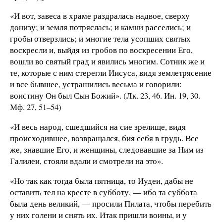
«И вот, завеса в храме раздралась надвое, сверху
донизу; и земля потряслась; и камни расселись; и
гробы отверзлись; и многие тела усопших святых
воскресли и, выйдя из гробов по воскресении Его,
вошли во святый град и явились многим. Сотник же и
те, которые с ним стерегли Иисуса, видя землетрясение
и все бывшее, устрашились весьма и говорили:
воистину Он был Сын Божий». (Лк. 23, 46. Ин. 19, 30.
Мф. 27, 51–54)
«И весь народ, сшедшийся на сие зрелище, видя
происходившее, возвращался, бия себя в грудь. Все
же, знавшие Его, и женщины, следовавшие за Ним из
Галилеи, стояли вдали и смотрели на это».
«Но так как тогда была пятница, то Иудеи, дабы не
оставить тел на кресте в субботу, — ибо та суббота
была день великий, — просили Пилата, чтобы перебить
у них голени и снять их. Итак пришли воины, и у