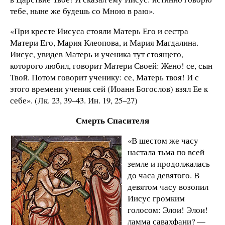
тебе, ныне же будешь со Мною в раю».
«При кресте Иисуса стояли Матерь Его и сестра
Матери Его, Мария Клеопова, и Мария Магдалина.
Иисус, увидев Матерь и ученика тут стоящего,
которого любил, говорит Матери Своей: Жено! се, сын
Твой. Потом говорит ученику: се, Матерь твоя! И с
этого времени ученик сей (Иоанн Богослов) взял Ее к
себе». (Лк. 23, 39–43. Ин. 19, 25–27)
Смерть Спасителя
«В шестом же часу
настала тьма по всей
земле и продолжалась
до часа девятого. В
девятом часу возопил
Иисус громким
голосом: Элои! Элои!
ламма савахфани? —