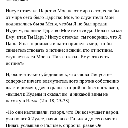
Иисус отвечал: Царство Мое не от мира сего; если бы
от мира сего было Царство Мое, то служители Мои
подвизались бы за Меня, чтобы Я не был предан
Иудеям; но ныне Царство Мое не отсюда. Пилат сказал
Ему: итак Ты Царь? Иисус отвечал: ты говоришь, что Я
Царь. Я на то родился и на то пришел в мир, чтобы
свидетельствовать о истине; всякий, кто от истины,
слушает гласа Моего. Пилат сказал Ему: что есть
истина?»
И, окончательно убедившись, что слова Иисуса не
содержат ничего возмутительного против собственно
власти римлян, для охраны которой он был поставлен,
«вышел к Иудеям и сказал им: я никакой вины не
нахожу в Нем». (Ин. 18, 29–38)
«Но они настаивали, говоря, что Он возмущает народ,
уча по всей Иудее, начиная от Галилеи до сего места.
Пилат, услышав о Галилее, спросил: разве Он