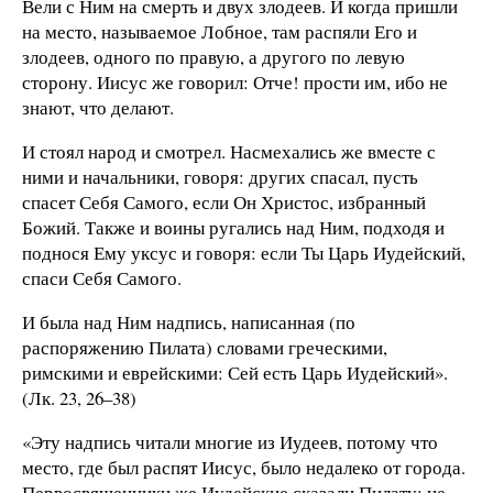
Вели с Ним на смерть и двух злодеев. И когда пришли
на место, называемое Лобное, там распяли Его и
злодеев, одного по правую, а другого по левую
сторону. Иисус же говорил: Отче! прости им, ибо не
знают, что делают.
И стоял народ и смотрел. Насмехались же вместе с
ними и начальники, говоря: других спасал, пусть
спасет Себя Самого, если Он Христос, избранный
Божий. Также и воины ругались над Ним, подходя и
поднося Ему уксус и говоря: если Ты Царь Иудейский,
спаси Себя Самого.
И была над Ним надпись, написанная (по
распоряжению Пилата) словами греческими,
римскими и еврейскими: Сей есть Царь Иудейский».
(Лк. 23, 26–38)
«Эту надпись читали многие из Иудеев, потому что
место, где был распят Иисус, было недалеко от города.
Первосвященники же Иудейские сказали Пилату: не