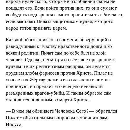
народа иудейского, которые в озлоблении своем не
пощадят его. Если пойти против них, то они сумеют
возбудить подозрения самого правительства Римского,
если выставят Пилата защитником иудея, которого
народ готов признать царем.
Как любой язычник того времени, неверующий и
равнодушный к чувству нравственного долга и ко
всякой религии, Пилат сам по себе был не злой
человек. Однако, несмотря на все свое презрение к
иудеям и к их религиозным распрям, он делается
орудием злобы фарисеев против Христа. Пилат не
спасает их Жертву, даже в его глазах ни в чем не
повинную, но предает Его всецело ненависти
разъяренных врагов-убийц. И таким образом сам
становится повинным в смерти Христа.
— В чем вы обвиняете Человека Сего? — обратился
Пилат с обязательным вопросом к обвинителям
Иисуса.