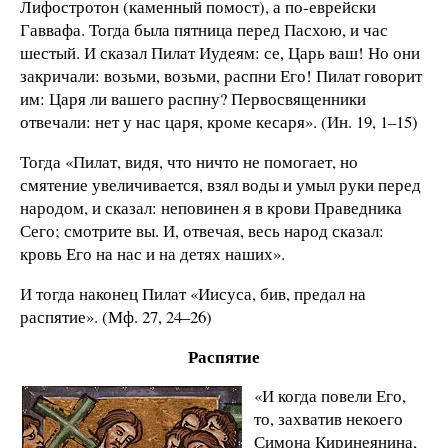
Лифостротон (каменный помост), а по-еврейски
Гаввафа. Тогда была пятница перед Пасхою, и час
шестый. И сказал Пилат Иудеям: се, Царь ваш! Но они
закричали: возьми, возьми, распни Его! Пилат говорит
им: Царя ли вашего распну? Первосвященники
отвечали: нет у нас царя, кроме кесаря». (Ин. 19, 1–15)
Тогда «Пилат, видя, что ничто не помогает, но
смятение увеличивается, взял воды и умыл руки перед
народом, и сказал: неповинен я в крови Праведника
Сего; смотрите вы. И, отвечая, весь народ сказал:
кровь Его на нас и на детях наших».
И тогда наконец Пилат «Иисуса, бив, предал на
распятие». (Мф. 27, 24–26)
Распятие
«И когда повели Его,
то, захватив некоего
Симона Киринеянина,