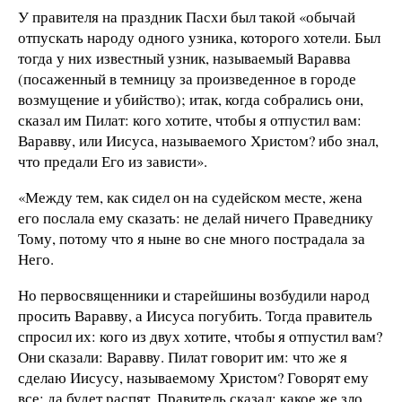
У правителя на праздник Пасхи был такой «обычай
отпускать народу одного узника, которого хотели. Был
тогда у них известный узник, называемый Варавва
(посаженный в темницу за произведенное в городе
возмущение и убийство); итак, когда собрались они,
сказал им Пилат: кого хотите, чтобы я отпустил вам:
Варавву, или Иисуса, называемого Христом? ибо знал,
что предали Его из зависти».
«Между тем, как сидел он на судейском месте, жена
его послала ему сказать: не делай ничего Праведнику
Тому, потому что я ныне во сне много пострадала за
Него.
Но первосвященники и старейшины возбудили народ
просить Варавву, а Иисуса погубить. Тогда правитель
спросил их: кого из двух хотите, чтобы я отпустил вам?
Они сказали: Варавву. Пилат говорит им: что же я
сделаю Иисусу, называемому Христом? Говорят ему
все: да будет распят. Правитель сказал: какое же зло