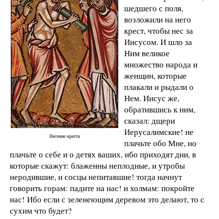
шедшего с поля,
возложили на него
крест, чтобы нес за
Иисусом. И шло за
Ним великое
множество народа и
женщин, которые
плакали и рыдали о
Нем. Иисус же,
обратившись к ним,
сказал: дщери
Иерусалимские! не
Несение креста
плачьте обо Мне, но
плачьте о себе и о детях ваших, ибо приходят дни, в
которые скажут: блаженны неплодные, и утробы
неродившие, и сосцы непитавшие! тогда начнут
говорить горам: падите на нас! и холмам: покройте
нас! Ибо если с зеленеющим деревом это делают, то с
сухим что будет?