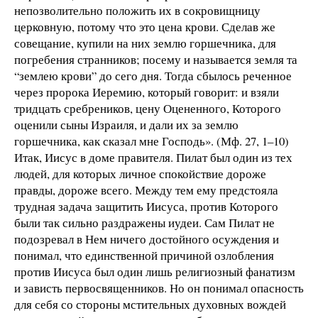
непозволительно положить их в сокровищницу
церковную, потому что это цена крови. Сделав же
совещание, купили на них землю горшечника, для
погребения странников; посему и называется земля та
“землею крови” до сего дня. Тогда сбылось реченное
через пророка Иеремию, который говорит: и взяли
тридцать сребреников, цену Оцененного, Которого
оценили сыны Израиля, и дали их за землю
горшечника, как сказал мне Господь». (Мф. 27, 1–10)
Итак, Иисус в доме правителя. Пилат был один из тех
людей, для которых личное спокойствие дороже
правды, дороже всего. Между тем ему предстояла
трудная задача защитить Иисуса, против Которого
были так сильно раздражены иудеи. Сам Пилат не
подозревал в Нем ничего достойного осуждения и
понимал, что единственной причиной озлобления
против Иисуса был один лишь религиозный фанатизм
и зависть первосвященников. Но он понимал опасность
для себя со стороны мстительных духовных вождей