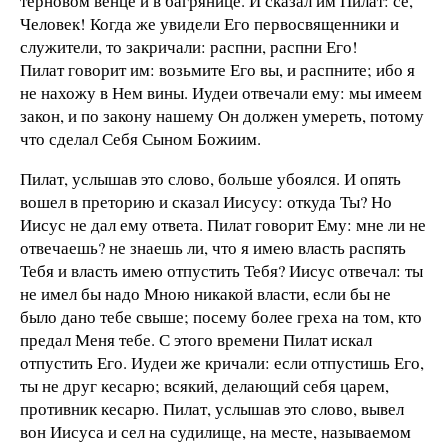
терновом венце и в багрянице. И сказал им Пилат: се,
Человек! Когда же увидели Его первосвященники и
служители, то закричали: распни, распни Его!
Пилат говорит им: возьмите Его вы, и распните; ибо я
не нахожу в Нем вины. Иудеи отвечали ему: мы имеем
закон, и по закону нашему Он должен умереть, потому
что сделал Себя Сыном Божиим.
Пилат, услышав это слово, больше убоялся. И опять
вошел в преторию и сказал Иисусу: откуда Ты? Но
Иисус не дал ему ответа. Пилат говорит Ему: мне ли не
отвечаешь? не знаешь ли, что я имею власть распять
Тебя и власть имею отпустить Тебя? Иисус отвечал: ты
не имел бы надо Мною никакой власти, если бы не
было дано тебе свыше; посему более греха на том, кто
предал Меня тебе. С этого времени Пилат искал
отпустить Его. Иудеи же кричали: если отпустишь Его,
ты не друг кесарю; всякий, делающий себя царем,
противник кесарю. Пилат, услышав это слово, вывел
вон Иисуса и сел на судилище, на месте, называемом