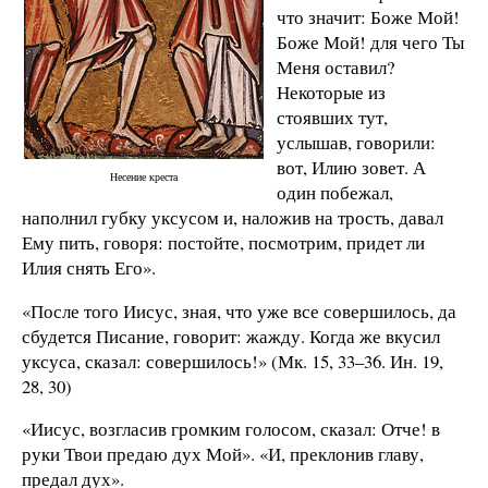
что значит: Боже Мой!
Боже Мой! для чего Ты
Меня оставил?
Некоторые из
стоявших тут,
услышав, говорили:
вот, Илию зовет. А
Несение креста
один побежал,
наполнил губку уксусом и, наложив на трость, давал
Ему пить, говоря: постойте, посмотрим, придет ли
Илия снять Его».
«После того Иисус, зная, что уже все совершилось, да
сбудется Писание, говорит: жажду. Когда же вкусил
уксуса, сказал: совершилось!» (Мк. 15, 33–36. Ин. 19,
28, 30)
«Иисус, возгласив громким голосом, сказал: Отче! в
руки Твои предаю дух Мой». «И, преклонив главу,
предал дух».