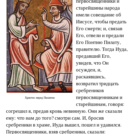
первосвященники и
старейшины народа
имели совещание об
Иисусе, чтобы предать
Его смерти; и, связав
Его, отвели и предали
Его Понтию Пилату,
правителю. Тогда Иуда,
предавший Его,
увидев, что Он
осужден, и,
раскаявшись,
возвратил тридцать
сребреников
первосвященникам и
Христос перед Пилатом
старейшинам, говоря:
согрешил я, предав кровь невинную. Они же сказали
ему: что нам до того? смотри сам. И, бросив
сребреники в храме, Иуда вышел, пошел и удавился.
Первосвященники, взяв сребреники, сказали: