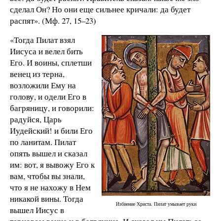
сделал Он? Но они еще сильнее кричали: да будет
распят». (Мф. 27, 15–23)
«Тогда Пилат взял
Иисуса и велел бить
Его. И воины, сплетши
венец из терна,
возложили Ему на
голову, и одели Его в
багряницу, и говорили:
радуйся, Царь
Иудейский! и били Его
по ланитам. Пилат
опять вышел и сказал
им: вот, я вывожу Его к
вам, чтобы вы знали,
что я не нахожу в Нем
никакой вины. Тогда
Избиение Христа. Пилат умывает руки
вышел Иисус в