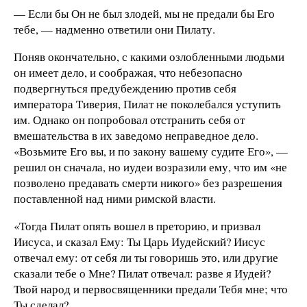
— Если бы Он не был злодей, мы не предали бы Его
тебе, — надменно ответили они Пилату.
Поняв окончательно, с какими озлобленными людьми
он имеет дело, и соображая, что небезопасно
подвергнуться предубеждению против себя
императора Тиверия, Пилат не поколебался уступить
им. Однако он попробовал отстранить себя от
вмешательства в их заведомо неправедное дело.
«Возьмите Его вы, и по закону вашему судите Его», —
решил он сначала, но иудеи возразили ему, что им «не
позволено предавать смерти никого» без разрешения
поставленной над ними римской власти.
«Тогда Пилат опять вошел в преторию, и призвал
Иисуса, и сказал Ему: Ты Царь Иудейский? Иисус
отвечал ему: от себя ли ты говоришь это, или другие
сказали тебе о Мне? Пилат отвечал: разве я Иудей?
Твой народ и первосвященники предали Тебя мне; что
Ты сделал?