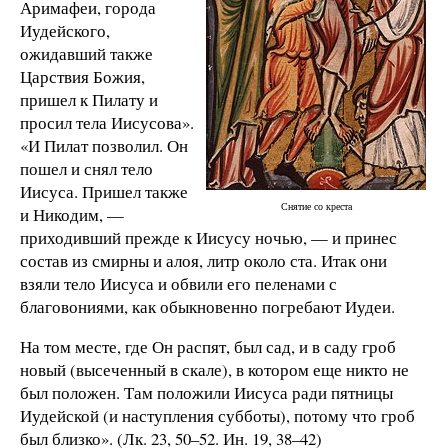
Аримафеи, города
Иудейского,
ожидавший также
Царствия Божия,
пришел к Пилату и
просил тела Иисусова».
«И Пилат позволил. Он
пошел и снял тело
Иисуса. Пришел также
Снятие со креста
и Никодим, —
приходивший прежде к Иисусу ночью, — и принес
состав из смирны и алоя, литр около ста. Итак они
взяли тело Иисуса и обвили его пеленами с
благовониями, как обыкновенно погребают Иудеи.
На том месте, где Он распят, был сад, и в саду гроб
новый (высеченный в скале), в котором еще никто не
был положен. Там положили Иисуса ради пятницы
Иудейской (и наступления субботы), потому что гроб
был близко». (Лк. 23, 50–52. Ин. 19, 38–42)