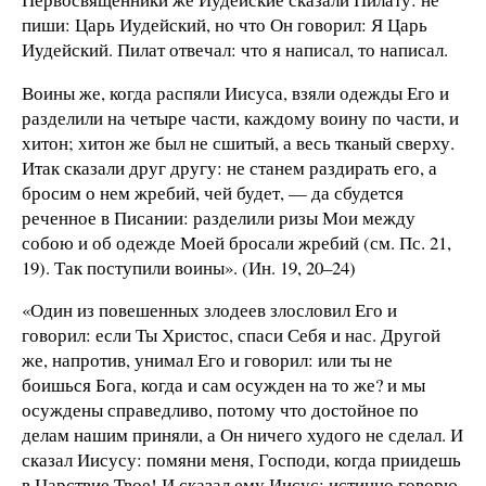
пиши: Царь Иудейский, но что Он говорил: Я Царь
Иудейский. Пилат отвечал: что я написал, то написал.
Воины же, когда распяли Иисуса, взяли одежды Его и
разделили на четыре части, каждому воину по части, и
хитон; хитон же был не сшитый, а весь тканый сверху.
Итак сказали друг другу: не станем раздирать его, а
бросим о нем жребий, чей будет, — да сбудется
реченное в Писании: разделили ризы Мои между
собою и об одежде Моей бросали жребий (см. Пс. 21,
19). Так поступили воины». (Ин. 19, 20–24)
«Один из повешенных злодеев злословил Его и
говорил: если Ты Христос, спаси Себя и нас. Другой
же, напротив, унимал Его и говорил: или ты не
боишься Бога, когда и сам осужден на то же? и мы
осуждены справедливо, потому что достойное по
делам нашим приняли, а Он ничего худого не сделал. И
сказал Иисусу: помяни меня, Господи, когда приидешь
в Царствие Твое! И сказал ему Иисус: истинно говорю