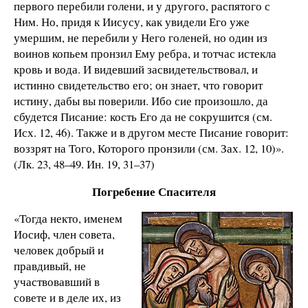
первого перебили голени, и у другого, распятого с
Ним. Но, придя к Иисусу, как увидели Его уже
умершим, не перебили у Него голеней, но один из
воинов копьем пронзил Ему ребра, и тотчас истекла
кровь и вода. И видевший засвидетельствовал, и
истинно свидетельство его; он знает, что говорит
истину, дабы вы поверили. Ибо сие произошло, да
сбудется Писание: кость Его да не сокрушится (см.
Исх. 12, 46). Также и в другом месте Писание говорит:
воззрят на Того, Которого пронзили (см. Зах. 12, 10)».
(Лк. 23, 48–49. Ин. 19, 31–37)
Погребение Спасителя
«Тогда некто, именем
Иосиф, член совета,
человек добрый и
правдивый, не
участвовавший в
совете и в деле их, из