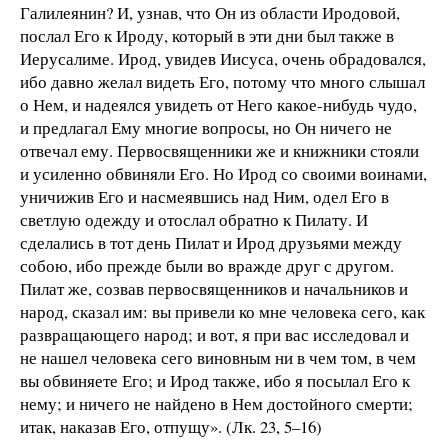
Галилеянин? И, узнав, что Он из области Иродовой,
послал Его к Ироду, который в эти дни был также в
Иерусалиме. Ирод, увидев Иисуса, очень обрадовался,
ибо давно желал видеть Его, потому что много слышал
о Нем, и надеялся увидеть от Него какое-нибудь чудо,
и предлагал Ему многие вопросы, но Он ничего не
отвечал ему. Первосвященники же и книжники стояли
и усиленно обвиняли Его. Но Ирод со своими воинами,
уничижив Его и насмеявшись над Ним, одел Его в
светлую одежду и отослал обратно к Пилату. И
сделались в тот день Пилат и Ирод друзьями между
собою, ибо прежде были во вражде друг с другом.
Пилат же, созвав первосвященников и начальников и
народ, сказал им: вы привели ко мне человека сего, как
развращающего народ; и вот, я при вас исследовал и
не нашел человека сего виновным ни в чем том, в чем
вы обвиняете Его; и Ирод также, ибо я посылал Его к
нему; и ничего не найдено в Нем достойного смерти;
итак, наказав Его, отпущу». (Лк. 23, 5–16)