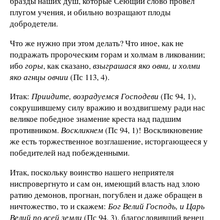
бразды наших душ, которые Сеющий слово провел
плугом учения, и обильно возращают плоды
добродетели.
Что же нужно при этом делать? Что иное, как не
подражать пророческим горам и холмам в ликовании;
ибо
горы
, как сказано,
взыграшася яко овни, и холми
яко агнцы овчии
(Пс 113, 4).
Итак:
Приидите, возрадуемся Господеви
(Пс 94, 1),
сокрушившему силу вражию и воздвигшему ради нас
великое победное знамение креста над падшим
противником.
Воскликнем
(Пс 94, 1)! Воскликновение
же есть торжественное возглашение, исторгающееся у
победителей над побежденными.
Итак, поскольку воинство нашего неприятеля
ниспровергнуто и сам он, имеющий власть над злою
ратию демонов, прогнан, погублен и даже обращен в
ничтожество, то и скажем:
Бог Велий Господь, и Царь
Велий по всей земли
(Пс 94, 3), благословивший венец