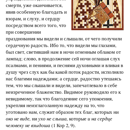
смерти, уже оканчивается,
явив особенную благодать и
взорам, и слуху, и сердцу
посредством всего того, что
при совершении
празднования мы видели и слышали, от чего получили
сердечную радость. Ибо то, что видели мы глазами,
был свет, светивший нам в ночи огненным облаком от
лампад; слово, в продолжение сей ночи оглашая слух
псалмами, и пениями, и песнями духовными и вливая в
душу чрез слух как бы какой поток радости, исполняло
нас благими надеждами; а сердце, радостно утешаясь
тем, что мы слышали и видели, запечатлевало в себе
неизреченное блаженство. Видимое руководило его к
невидимому, так что благодеяние сего упокоения,
укрепляя неизглаголанную надежду на то, что
уготовано нам, служит образом тех благ, которых ни
око не виде,
ни
ухо не слыша,
которые
и на сердце
человеку не взыдоша
(1 Кор 2, 9).