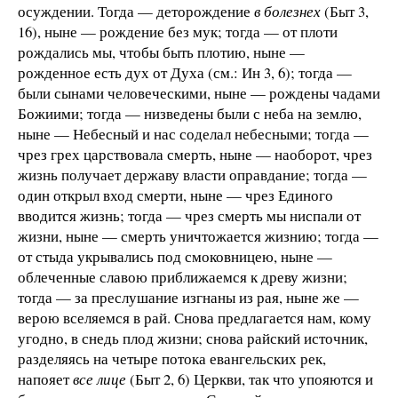
осуждении. Тогда — деторождение
в
болезнех
(Быт 3,
16), ныне — рождение без мук; тогда — от плоти
рождались мы, чтобы быть плотию, ныне —
рожденное есть дух от Духа (см.: Ин 3, 6); тогда —
были сынами человеческими, ныне — рождены чадами
Божиими; тогда — низведены были с неба на землю,
ныне — Небесный и нас соделал небесными; тогда —
чрез грех царствовала смерть, ныне — наоборот, чрез
жизнь получает державу власти оправдание; тогда —
один открыл вход смерти, ныне — чрез Единого
вводится жизнь; тогда — чрез смерть мы ниспали от
жизни, ныне — смерть уничтожается жизнию; тогда —
от стыда укрывались под смоковницею, ныне —
облеченные славою приближаемся к древу жизни;
тогда — за преслушание изгнаны из рая, ныне же —
верою вселяемся в рай. Снова предлагается нам, кому
угодно, в снедь плод жизни; снова райский источник,
разделяясь на четыре потока евангельских рек,
напояет
все лице
(Быт 2, 6) Церкви, так что упояются и