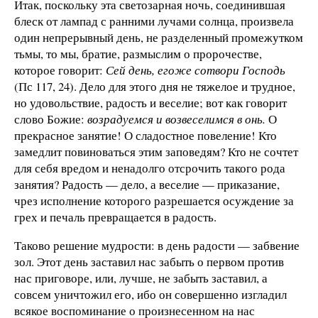
Итак, поскольку эта светозарная ночь, соединившая
блеск от лампад с ранними лучами солнца, произвела
один непрерывный день, не разделенный промежутком
тьмы, то мы, братие, размыслим о пророчестве,
которое говорит:
Сей день, егоже сотвори Господь
(Пс 117, 24). Дело для этого дня не тяжелое и трудное,
но удовольствие, радость и веселие; вот как говорит
слово Божие:
возрадуемся и возвеселимся в онь.
О
прекрасное занятие! О сладостное повеление! Кто
замедлит повиноваться этим заповедям? Кто не сочтет
для себя вредом и ненадолго отсрочить такого рода
занятия? Радость — дело, а веселие — приказание,
чрез исполнение которого разрешается осуждение за
грех и печаль превращается в радость.
Таково решение мудрости: в день радости — забвение
зол. Этот день заставил нас забыть о первом против
нас приговоре, или, лучше, не забыть заставил, а
совсем уничтожил его, ибо он совершенно изгладил
всякое воспоминание о произнесенном на нас