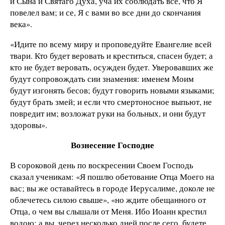
и Сына и Святаго Духа, уча их соблюдать все, что Я
повелел вам; и се, Я с вами во все дни до скончания
века».
«Идите по всему миру и проповедуйте Евангелие всей
твари. Кто будет веровать и креститься, спасен будет; а
кто не будет веровать, осужден будет. Уверовавших же
будут сопровождать сии знамения: именем Моим
будут изгонять бесов; будут говорить новыми языками;
будут брать змей; и если что смертоносное выпьют, не
повредит им; возложат руки на больных, и они будут
здоровы».
Вознесение Господне
В сороковой день по воскресении Своем Господь
сказал ученикам: «Я пошлю обетование Отца Моего на
вас; вы же оставайтесь в городе Иерусалиме, доколе не
облечетесь силою свыше», «но ждите обещанного от
Отца, о чем вы слышали от Меня. Ибо Иоанн крестил
водою; а вы, через несколько дней после сего, будете