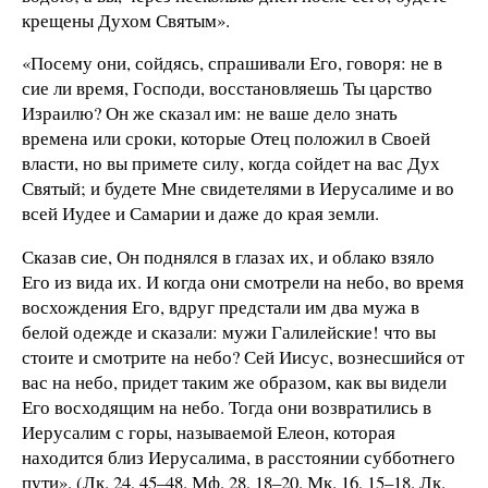
крещены Духом Святым».
«Посему они, сойдясь, спрашивали Его, говоря: не в
сие ли время, Господи, восстановляешь Ты царство
Израилю? Он же сказал им: не ваше дело знать
времена или сроки, которые Отец положил в Своей
власти, но вы примете силу, когда сойдет на вас Дух
Святый; и будете Мне свидетелями в Иерусалиме и во
всей Иудее и Самарии и даже до края земли.
Сказав сие, Он поднялся в глазах их, и облако взяло
Его из вида их. И когда они смотрели на небо, во время
восхождения Его, вдруг предстали им два мужа в
белой одежде и сказали: мужи Галилейские! что вы
стоите и смотрите на небо? Сей Иисус, вознесшийся от
вас на небо, придет таким же образом, как вы видели
Его восходящим на небо. Тогда они возвратились в
Иерусалим с горы, называемой Елеон, которая
находится близ Иерусалима, в расстоянии субботнего
пути». (Лк. 24, 45–48. Мф. 28, 18–20. Мк. 16, 15–18. Лк.