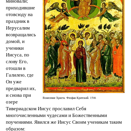
миновали;
приходившие
отовсюду на
праздник в
Иерусалим
возвращались
домой, и
ученики
Иисуса, по
слову Его,
отошли в
Галилею, где
Он уже
предварил их,
и снова при
Вонесение Христа. Феофан Критский. 1546
озере
Тивериадском Иисус прославил Себя
многочисленными чудесами и Божественными
поучениями. Явился же Иисус Своим ученикам таким
образом: