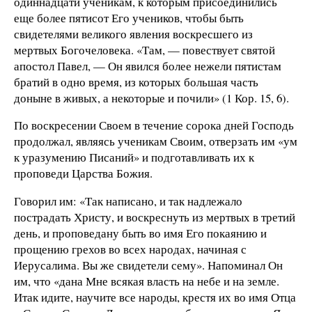
одиннадцати ученикам, к которым присоединились
еще более пятисот Его учеников, чтобы быть
свидетелями великого явления воскресшего из
мертвых Богочеловека. «Там, — повествует святой
апостол Павел, — Он явился более нежели пятистам
братий в одно время, из которых большая часть
доныне в живых, а некоторые и почили» (1 Кор. 15, 6).
По воскресении Своем в течение сорока дней Господь
продолжал, являясь ученикам Своим, отверзать им «ум
к уразумению Писаний» и подготавливать их к
проповеди Царства Божия.
Говорил им: «Так написано, и так надлежало
пострадать Христу, и воскреснуть из мертвых в третий
день, и проповедану быть во имя Его покаянию и
прощению грехов во всех народах, начиная с
Иерусалима. Вы же свидетели сему». Напоминал Он
им, что «дана Мне всякая власть на небе и на земле.
Итак идите, научите все народы, крестя их во имя Отца