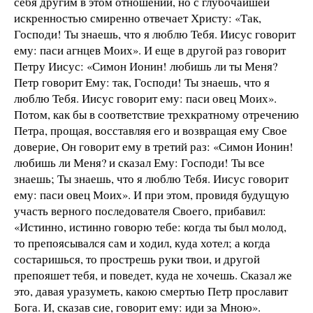
себя другим в этом отношении, но с глубочайшей
искренностью смиренно отвечает Христу: «Так,
Господи! Ты знаешь, что я люблю Тебя. Иисус говорит
ему: паси агнцев Моих». И еще в другой раз говорит
Петру Иисус: «Симон Ионин! любишь ли ты Меня?
Петр говорит Ему: так, Господи! Ты знаешь, что я
люблю Тебя. Иисус говорит ему: паси овец Моих».
Потом, как бы в соответствие трехкратному отречению
Петра, прощая, восставляя его и возвращая ему Свое
доверие, Он говорит ему в третий раз: «Симон Ионин!
любишь ли Меня? и сказал Ему: Господи! Ты все
знаешь; Ты знаешь, что я люблю Тебя. Иисус говорит
ему: паси овец Моих». И при этом, провидя будущую
участь верного последователя Своего, прибавил:
«Истинно, истинно говорю тебе: когда ты был молод,
то препоясывался сам и ходил, куда хотел; а когда
состаришься, то прострешь руки твои, и другой
препояшет тебя, и поведет, куда не хочешь. Сказал же
это, давая уразуметь, какою смертью Петр прославит
Бога. И, сказав сие, говорит ему: иди за Мною».