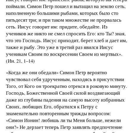
поймали. Симон Петр пошел и вытащил на землю сеть,
наполненную большими рыбами, которых было сто
пятьдесят три; и при таком множестве не прорвалась
сеть. Иисус говорит им: придите, обедайте. Из
учеников же никто не смел спросить Его: кто Ты? зная,
что это Господь. Иисус приходит, берет хлеб и дает им,
также и рыбу. Это уже в третий раз явился Иисус
ученикам Своим по воскресении Своем из мертвых».
(Ин. 21, 1–14)
«Когда же они обедали» Симон Петр вероятно
чувствовал себя удрученным, находясь в присутствии
Того, от Кого он троекратно отрекся в роковую минуту.
Господь, Божественной Своей силой воздвигающий
даже из глубины падения на самую высоту избранных
Своих, любящих Его, обратился к Петру с
знаменательно повторенным трижды вопросом:
«Симон Ионин! любишь ли ты Меня больше, нежели
они?» Не дерзает теперь Петр заявлять предпочтение