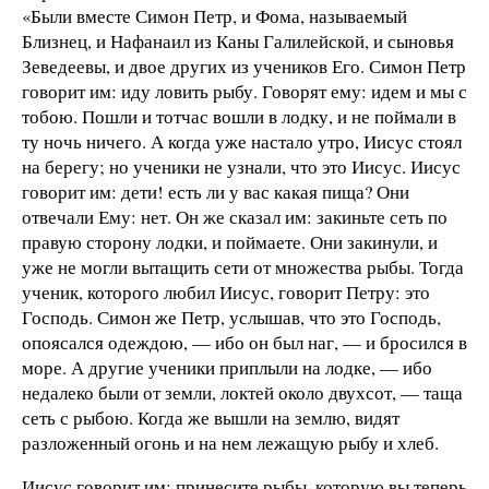
«Были вместе Симон Петр, и Фома, называемый
Близнец, и Нафанаил из Каны Галилейской, и сыновья
Зеведеевы, и двое других из учеников Его. Симон Петр
говорит им: иду ловить рыбу. Говорят ему: идем и мы с
тобою. Пошли и тотчас вошли в лодку, и не поймали в
ту ночь ничего. А когда уже настало утро, Иисус стоял
на берегу; но ученики не узнали, что это Иисус. Иисус
говорит им: дети! есть ли у вас какая пища? Они
отвечали Ему: нет. Он же сказал им: закиньте сеть по
правую сторону лодки, и поймаете. Они закинули, и
уже не могли вытащить сети от множества рыбы. Тогда
ученик, которого любил Иисус, говорит Петру: это
Господь. Симон же Петр, услышав, что это Господь,
опоясался одеждою, — ибо он был наг, — и бросился в
море. А другие ученики приплыли на лодке, — ибо
недалеко были от земли, локтей около двухсот, — таща
сеть с рыбою. Когда же вышли на землю, видят
разложенный огонь и на нем лежащую рыбу и хлеб.
Иисус говорит им: принесите рыбы, которую вы теперь