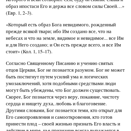
образ ипостаси Его и держа все словом силы Своей…»
(Евр. 1, 2–3).
«Который есть образ Бога невидимого, рожденный
прежде всякой твари; ибо Им создано все, что на
небесах и что на земле, видимое и невидимое... все Им
и для Него создано; и Он есть прежде всего, и все Им
стоит» (Кол. 1, 15–17).
Согласно Священному Писанию и учению святых
отцов Церкви, Бог не познается разумом. Бог не может
быть постигнут путем усилий ума и логических
умозаключений, хотя подобными средствами люди
могут быть убеждены, что Бог должен существовать.
Скорее, Бог познается через веру, покаяние, чистоту
сердца и нищету духа, любовь и благоговение.
Другими словами, Бог познается теми, кто открыт для
Его самопроявления и самооткровения, кто готов
принести плод – своей жизнью признать Его власть и
действие в мире, чье признание всегда выражается в