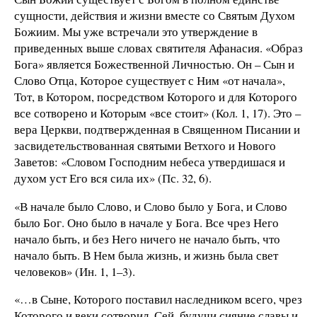
сущности, действия и жизни вместе со Святым Духом
Божиим. Мы уже встречали это утверждение в
приведенных выше словах святителя Афанасия. «Образ
Бога» является Божественной Личностью. Он – Сын и
Слово Отца, Которое существует с Ним «от начала»,
Тот, в Котором, посредством Которого и для Которого
все сотворено и Которым «все стоит» (Кол. 1, 17). Это –
вера Церкви, подтвержденная в Священном Писании и
засвидетельствованная святыми Ветхого и Нового
Заветов: «Словом Господним небеса утвердишася и
духом уст Его вся сила их» (Пс. 32, 6).
«В начале было Слово, и Слово было у Бога, и Слово
было Бог. Оно было в начале у Бога. Все чрез Него
начало быть, и без Него ничего не начало быть, что
начало быть. В Нем была жизнь, и жизнь была свет
человеков» (Ин. 1, 1–3).
«…в Сыне, Которого поставил наследником всего, чрез
Которого и веки сотворил. Сей, будучи сияние славы и