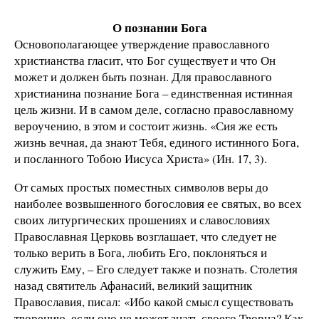
О познании Бога
Основополагающее утверждение православного
христианства гласит, что Бог существует и что Он
может и должен быть познан. Для православного
христианина познание Бога – единственная истинная
цель жизни. И в самом деле, согласно православному
вероучению, в этом и состоит жизнь. «Сия же есть
жизнь вечная, да знают Тебя, единого истинного Бога,
и посланного Тобою Иисуса Христа» (Ин. 17, 3).
От самых простых поместных символов веры до
наиболее возвышенного богословия ее святых, во всех
своих литургических прошениях и славословиях
Православная Церковь возглашает, что следует не
только верить в Бога, любить Его, поклоняться и
служить Ему, – Его следует также и познать. Столетия
назад святитель Афанасий, великий защитник
Православия, писал: «Ибо какой смысл существовать
творению, если оно не может знать своего Творца? Как