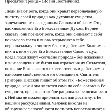
Пресвятой Троице» (Иоанн Лествичник).
Люди знают Бога, когда они хранят первоначальную
чистоту своей природы как духовные существа,
запечатленные несозданным Словом и образом Отца,
вдохновленные Его Божественным Духом. Вернее
сказать, они позна
ю
т Бога, когда они снимают с себя
покрывало греха и вновь открывают в себе
первоначальную чистоту благим действием Божиим в
них и к ним через Его Божественное Слово и Дух.
Когда люди живут «согласно природе» без искажения
или извращения их бытия как отражения их Создателя,
познание Бога является их естественным действием и
наиболее свойственным им обладанием. Cвятитель
Григорий Нисский пишет об этом так: «Божественная
природа, какой она является сама по себе, согласно Ее
сущности, превышает любое рациональное познание, и
к Ней мы не можем приблизиться или достигнуть Ее
нашими рассуждениями. Человек никогда не
обнаруживал способности постигать непостижимое; и