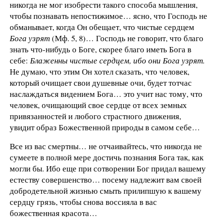
никогда не мог изобрести такого способа мышления,
чтобы познавать непостижимое… ясно, что Господь не
обманывает, когда Он обещает, что чистые сердцем
Бога узрят
(Мф. 5, 8)… Господь не говорит, что благо
знать что-нибудь о Боге, скорее благо иметь Бога в
себе:
Блаженны чистые сердцем, ибо они Бога узрят.
Не думаю, что этим Он хотел сказать, что человек,
который очищает свои душевные очи, будет тотчас
наслаждаться видением Бога… это учит нас тому, что
человек, очищающий свое сердце от всех земных
привязанностей и любого страстного движения,
увидит образ Божественной природы в самом себе…
Все из вас смертны… не отчаивайтесь, что никогда не
сумеете в полной мере достичь познания Бога так, как
могли бы. Ибо еще при сотворении Бог придал вашему
естеству совершенство… посему надлежит вам своей
добродетельной жизнью смыть прилипшую к вашему
сердцу грязь, чтобы снова воссияла в вас
божественная красота…