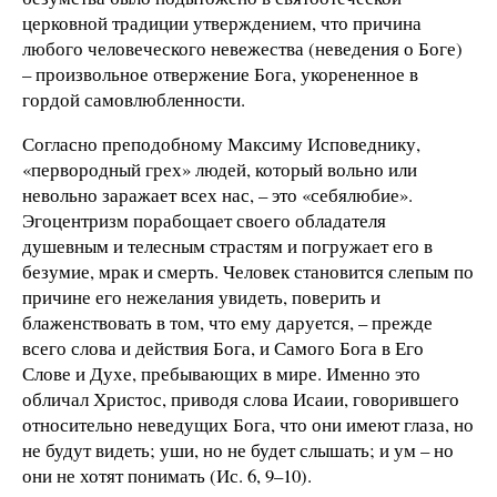
церковной традиции утверждением, что причина
любого человеческого невежества (неведения о Боге)
– произвольное отвержение Бога, укорененное в
гордой самовлюбленности.
Согласно преподобному Максиму Исповеднику,
«первородный грех» людей, который вольно или
невольно заражает всех нас, – это «себялюбие».
Эгоцентризм порабощает своего обладателя
душевным и телесным страстям и погружает его в
безумие, мрак и смерть. Человек становится слепым по
причине его нежелания увидеть, поверить и
блаженствовать в том, что ему даруется, – прежде
всего слова и действия Бога, и Самого Бога в Его
Слове и Духе, пребывающих в мире. Именно это
обличал Христос, приводя слова Исаии, говорившего
относительно неведущих Бога, что они имеют глаза, но
не будут видеть; уши, но не будет слышать; и ум – но
они не хотят понимать (Ис. 6, 9–10).