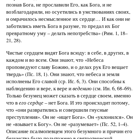
познав Бога, не прославили Его, как Бога, и не
возблагодарили, но осуетились в умствованиях своих,
и омрачилось несмысленное их сердце… И как они не
заботились иметь Бога в разуме, то предал их Бог
превратному уму – делать непотребства» (Рим. 1, 18–
21, 28).
Чистые сердцем видят Бога всюду: в себе, в других, в
каждом и во всем. Они знают, что «Небеса
проповедуют славу Божию, и о делах рук Его вещает
твердь» (Пс. 18, 1). Они знают, что небеса и земля
исполнены Его славой (ср. Ис. 6, 3). Они способны к
наблюдению и вере, к вере и
ведению
(см. Ин. 6, 68–69).
Только безумец может сказать в сердце своем, именно
что в
его сердце
– нет Бога. И это происходит потому,
что «они развратились и совершили гнусные
преступления». Он не «ищет Бога». Он «уклонился». Он
не «взывает к Богу». Он не «разумевает» (Пс. 52, 1–4).
Описание псалмопевцем этого безумного и причин его
безумства было подытожено в святоотеческой