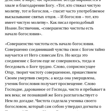
хвале и благодарении Богу. «Тот, кто стяжал чистую
молитву, тот и богослов, – гласит часто употребляемое
высказывание святых отцов. – И богослов – тот, кто
имеет чистую молитву». Как писал преподобный
Иоанн Лествичник, «совершенство чистоты есть
начало богословия».
«Совершенство чистоты есть начало богословия.
Совершенно соединивший чувства свои с Богом тайно
научается от Него словесам Его. Но когда это
соединение с Богом еще не совершилось, тогда и
беседовать о Боге трудно. Слово, соприсносущее
Отцу, творит чистоту совершенною, пришествием
Своим умертвив смерть; а когда она умерщвлена,
ученик богословия получает просвещение. Слово
Господне, дарованное от Господа, чисто и пребывает в
век века; не познавший же Бога разглагольствует о
Нем по догадке. Чистота соделала ученика своего
богословом, который сам собою утвердил догматы о