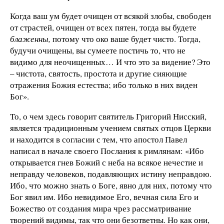
Когда ваш ум будет очищен от всякой злобы, свободен
от страстей, очищен от всех пятен, тогда вы будете
блаженны,
потому что око ваше будет чисто. Тогда,
будучи очищены, вы сумеете постичь то, что не
видимо для неочищенных… И что это за видение? Это
– чистота, святость, простота и другие сияющие
отражения Божия естества; ибо только в них виден
Бог».
То, о чем здесь говорит святитель Григорий Нисский,
является традиционным учением святых отцов Церкви
и находится в согласии с тем, что апостол Павел
написал в начале своего Послания к римлянам: «Ибо
открывается гнев Божий с неба на всякое нечестие и
неправду человеков, подавляющих истину неправдою.
Ибо, что можно знать о Боге, явно для них, потому что
Бог явил им. Ибо невидимое Его, вечная сила Его и
Божество от создания мира чрез рассматривание
творений видимы, так что они безответны. Но как они,