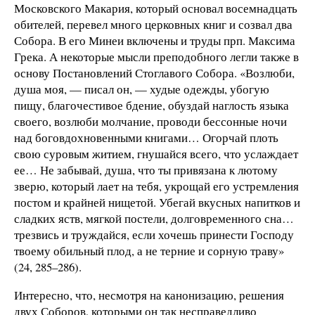
Московского Макария, который основал восемнадцать
обителей, перевел много церковных книг и созвал два
Собора. В его Минеи включены и труды прп. Максима
Грека. А некоторые мысли преподобного легли также в
основу Постановлений Стоглавого Собора. «Возлюби,
душа моя, — писал он, — худые одежды, убогую
пищу, благочестивое бдение, обуздай наглость языка
своего, возлюби молчание, проводи бессонные ночи
над боговдохновенными книгами… Огорчай плоть
свою суровым житием, гнушайся всего, что услаждает
ее… Не забывай, душа, что ты привязана к лютому
зверю, который лает на тебя, укрощай его устремления
постом и крайней нищетой. Убегай вкусных напитков и
сладких яств, мягкой постели, долговременного сна…
трезвись и труждайся, если хочешь принести Господу
твоему обильный плод, а не терние и сорную траву»
(24, 285–286).
Интересно, что, несмотря на канонизацию, решения
двух Соборов, которыми он так несправедливо