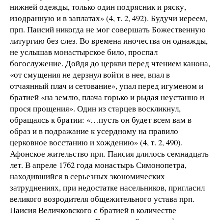
нижней одежды, только один подрясник и ряску,
изодранную и в заплатах» (4, т. 2, 492). Будучи иереем,
прп. Паисий никогда не мог совершать Божественную
литургию без слез. Во времена иночества он однажды,
не услышав монастырское било, проспал
богослужение. Дойдя до церкви перед чтением канона,
«от смущения не дерзнул войти в нее, впал в
отчаянный плач и сетование», упал перед игуменом и
братией «на землю, плача горько и рыдая неустанно и
прося прощения». Один из старцев воскликнул,
обращаясь к братии: «…пусть он будет всем вам в
образ и в подражание к усердному на правило
церковное восстанию и хождению» (4, т. 2, 490).
Афонское жительство прп. Паисия длилось семнадцать
лет. В апреле 1762 года монастырь Симонопетра,
находившийся в серьезных экономических
затруднениях, при недостатке насельников, пригласил
великого возродителя общежительного устава прп.
Паисия Величковского с братией в количестве