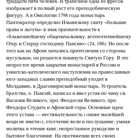
тридцати пяти человек. В трапезной одна из фресок
изображает в полный рост его преподобническую
фигуру. А в Омологии 1798 года монастырь
Пантократор определил Ильинскому скиту «большие
права и льготы» в знак признательности к
«блаженнейшему общеначальнику, всепочтеннейшему
Отцу и Старцу господину Паисию» (24, 186). Но после
того как на Афоне начались притеснения со стороны
мусульман, он решается покинуть Святую Гору. В это
непростое время закрытия монастырей в России и
униатско-католического наступления на православных
юго-западных славян преподобный уходит в
Молдавию, в Драгомирнский монастырь. Устроитель
братства, о. Паисий, написал и ввел устав по чину св.
Василия Великого, прп. Феодосия Великого, прп.
Феодора Студита и Афонской горы. Основные идеи
этого устава — нестяжательность («ниже малейшей
вещи не имети»), отсечение воли и послушание, умная
молитва и чтение книг, непрестанное рукоделие и
бытовое благочиние. На протяжении всех своих