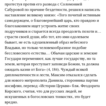
протестуя против его развода с Соломонией
Сабуровой по причине бездетности, решился написать
наставление великому князю: «Того почитай истинным
самодержцем, о благовернейший царь, кто правдою и
благозаконием ищет устроить житие своих
подручников и старается всегда преодолеть похоти и…
страсти своей души, ибо тот, кто ими одолеваем
бывает, не есть одушевленный образ небесного
Владыки, но только человекообразное подобие
бессловесного естества… Обычаи царские и земские
Государи переменяют, как лучше государству, но та
земля, которая преступает заповеди Божии, та должна
ожидать казни от Бога» (4, 184). Чуждый всякой
дипломатичности и лести, Максим отказался сделать
для нового митрополита Даниила, сторонника партии
иосифлян, перевод «Истории Церкви» блж. Феодорита
Кирского, считая, что для русских людей, не
искушенных в богословских тонкостях, это будет
вредно.