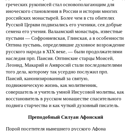
греческих рукописей стал основополагающим для
иноческого становления в России и истории многих
российских монастырей. Более чем в ста обителях
Русской Церкви подвизались его ученики, сея добрые
семена его учения. Валаамский монастырь, известные
пустыни — Софрониевская, Глинская, а в особенности
Оптина пустынь, определявшие духовное возрождение
русского народа в XIX веке, — были продолжателями
наследия прп. Паисия. Оптинские старцы Моисей,
Леонид, Макарий и Амвросий стали последователями
того дела, которому так усердно послужил прп.
Паисий, канонизированный за святую,
подвижническую жизнь, как молитвенник,
совершатель и учитель умной Иисусовой молитвы, как
восстановитель в русском монашестве спасительного
подвига старчества и как чуткий духовный писатель.
Преподобный Силуан Афонский
Порой посетителя нынешнего русского Афона