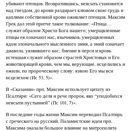
убивают птенцов. Возвратившись, неясыть становится
над гнездом, до крови раздирает клювом свою грудь и
каплями собственной крови оживляет птенцов. Максим
Грек дал этой притче такое толкование: «Птица…
служит образом Христа Бога нашего; умерщвленные
птицы ея означают нас, язычников, умерщвленных
ядом злоначального мысленного змия, а змий означает
диавола, уязвившего нас; биение в перси и кровь
истекшая служит образом страстей Христовых и Его
животворящей крови, чем мы, верующие, исцелились и
ожили, по пророческому слову: язвою Его мы вси
исцелехом (Ис 53, 5)».
В «Сказании» прп. Максим использует цитату из
Псалтири: «Сего деля и рече пророк, яко “уподобихся
неясыти пустынней” (Пс 101, 7)».
В последние годы жизни Максим переводил Псалтирь
с греческого на русский. Паламистские идеи прп.
Максима оказали большое влияние на митрополита