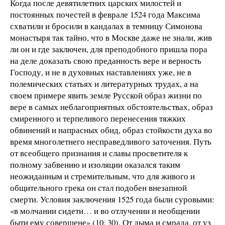
Когда после девятилетних царских милостей и
постоянных почестей в феврале 1524 года Максима
схватили и бросили в кандалах в темницу Симонова
монастыря так тайно, что в Москве даже не знали, жив
ли он и где заключен, для преподобного пришла пора
на деле доказать свою преданность вере и верность
Господу, и не в духовных наставлениях уже, не в
полемических статьях и литературных трудах, а на
своем примере явить земле Русской образ жизни по
вере в самых неблагоприятных обстоятельствах, образ
смиренного и терпеливого перенесения тяжких
обвинений и напрасных обид, образ стойкости духа во
время многолетнего несправедливого заточения. Путь
от всеобщего признания и славы просветителя к
полному забвению и изоляции оказался таким
неожиданным и стремительным, что для живого и
общительного грека он стал подобен внезапной
смерти. Условия заключения 1525 года были суровыми:
«в молчании сидети… и во отлучении и необщении
быти ему совершене» (10, 30). От дыма и смрада, от уз