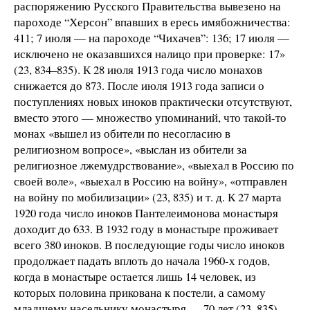
распоряжению Русского Правительства вывезено на
пароходе “Херсон” впавших в ересь имябожничества:
411; 7 июля — на пароходе “Чихачев”: 136; 17 июля —
исключено не оказавшихся налицо при проверке: 17»
(23, 834–835). К 28 июля 1913 года число монахов
снижается до 873. После июля 1913 года записи о
поступлениях новых иноков практически отсутствуют,
вместо этого — множество упоминаний, что такой-то
монах «вышел из обители по несогласию в
религиозном вопросе», «выслан из обители за
религиозное лжемудрствование», «выехал в Россию по
своей воле», «выехал в Россию на войну», «отправлен
на войну по мобилизации» (23, 835) и т. д. К 27 марта
1920 года число иноков Пантелеимонова монастыря
доходит до 633. В 1932 году в монастыре проживает
всего 380 иноков. В последующие годы число иноков
продолжает падать вплоть до начала 1960-х годов,
когда в монастыре остается лишь 14 человек, из
которых половина прикована к постели, а самому
младшему насельнику монастыря — 70 лет (23, 835).