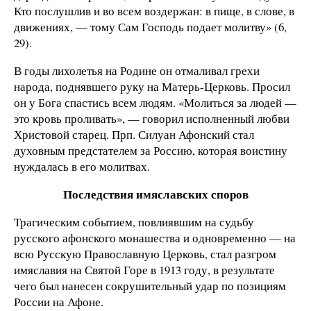
Кто послушлив и во всем воздержан: в пище, в слове, в
движениях, — тому Сам Господь подает молитву» (6,
29).
В годы лихолетья на Родине он отмаливал грехи
народа, поднявшего руку на Матерь-Церковь. Просил
он у Бога спастись всем людям. «Молиться за людей —
это кровь проливать», — говорил исполненный любви
Христовой старец. Прп. Силуан Афонский стал
духовным предстателем за Россию, которая воистину
нуждалась в его молитвах.
Последствия имяславских споров
Трагическим событием, повлиявшим на судьбу
русского афонского монашества и одновременно — на
всю Русскую Православную Церковь, стал разгром
имяславия на Святой Горе в 1913 году, в результате
чего был нанесен сокрушительный удар по позициям
России на Афоне.