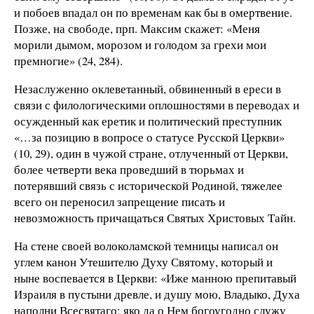
и побоев впадал он по временам как бы в омертвение.
Позже, на свободе, прп. Максим скажет: «Меня
морили дымом, морозом и голодом за грехи мои
премногие» (24, 284).
Незаслуженно оклеветанный, обвиненный в ереси в
связи с филологическими оплошностями в переводах и
осужденный как еретик и политический преступник
«…за позицию в вопросе о статусе Русской Церкви»
(10, 29), один в чужой стране, отлученный от Церкви,
более четверти века проведший в тюрьмах и
потерявший связь с исторической Родиной, тяжелее
всего он переносил запрещение писать и
невозможность причащаться Святых Христовых Тайн.
На стене своей волоколамской темницы написал он
углем канон Утешителю Духу Святому, который и
ныне воспевается в Церкви: «Иже манною препитавый
Израиля в пустыни древле, и душу мою, Владыко, Духа
наполни Всесвятаго; яко да о Нем богоугодно служу