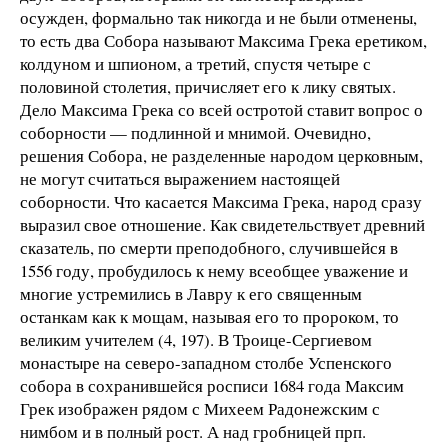
осужден, формально так никогда и не были отменены,
то есть два Собора называют Максима Грека еретиком,
колдуном и шпионом, а третий, спустя четыре с
половиной столетия, причисляет его к лику святых.
Дело Максима Грека со всей остротой ставит вопрос о
соборности — подлинной и мнимой. Очевидно,
решения Собора, не разделенные народом церковным,
не могут считаться выражением настоящей
соборности. Что касается Максима Грека, народ сразу
выразил свое отношение. Как свидетельствует древний
сказатель, по смерти преподобного, случившейся в
1556 году, пробудилось к нему всеобщее уважение и
многие устремились в Лавру к его священным
останкам как к мощам, называя его то пророком, то
великим учителем (4, 197). В Троице-Сергиевом
монастыре на северо-западном столбе Успенского
собора в сохранившейся росписи 1684 года Максим
Грек изображен рядом с Михеем Радонежским с
нимбом и в полный рост. А над гробницей прп.