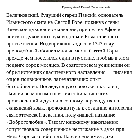
Преподобный Паисий Величковский
Величковский, будущий старец Паисий, основатель
Ильинского скита на Святой Горе, покинув стены
Киевской духовной семинарии, пришел на Афон в
поисках духовного руководства и Божественного
просветления. Водворившись здесь в 1747 году,
преподобный обошел многие места Святой Горы,
прежде чем поселился один в пустыне, пробыв в этом
подвиге сорок месяцев. В святогорском уединении он
обрел источник спасительного наставления — писания
отцов-подвижников, запечатлевших опыт
богообщения. Последующую свою жизнь старец
Паисий во многом посвятил собиранию этих
произведений и духовно точному переводу их на
славянский язык, проложив путь к созданию антологии
святоотеческой аскетики, получившей название
«Добротолюбие». Такому книжному накоплению
сопутствовало совершенное нестяжание в духе прп.
Нила Сорского, ибо прп. Паисий «не имел даже