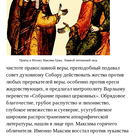
Приезд в Москву Максима Грека. Лицевой летописный свод
чистоте православной веры, преподобный подавал
совет духовному Собору действовать жестко против
любых пререкателей веры, особенно против ереси
жидовствующих, и предлагал митрополиту Варлааму
перевести «Собрание правил церковных». Обрядовое
благочестие, грубое распутство и лихоимство,
глубокое невежество и суеверие, усугубляемое
широким распространением апокрифической
литературы, нашли в лице прп. Максима горячего
обличителя. Именно Максим восстал против лукавства