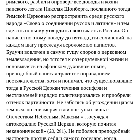
римского, разбил и опроверг все доводы и козни
папского легата Николая Шонберга, посланного тогда
Римской Церковью распространить среди русского
народа «Слово о соединении руссов и латинян» и тем
сделать попытку утвердить свою власть в России. Он
написал по этому поводу до пятнадцати сочинений, на
каждом шагу преследуя вероломство папистов.
Будучи вовлечен в самую гущу споров о церковном
землевладении, но тяготея к созерцательной жизни и
основываясь на афонском духовном опыте,
преподобный написал трактат с оправданием
нестяжательства, хотя и понимал, что существовавшие
тогда в Русской Церкви течения иосифлян и
нестяжателей изрядно политизировались и приобрели
оттенок партийности. Не заботясь об угождении царям
земным, но соизмеряя свои поступки лишь с
Отечеством Небесным, Максим «…осуждал
автокефалию Русской Церкви, которую почитал
неканонической» (20, 281). Не побоялся преподобный
настроить против себя и самого государя, когда,