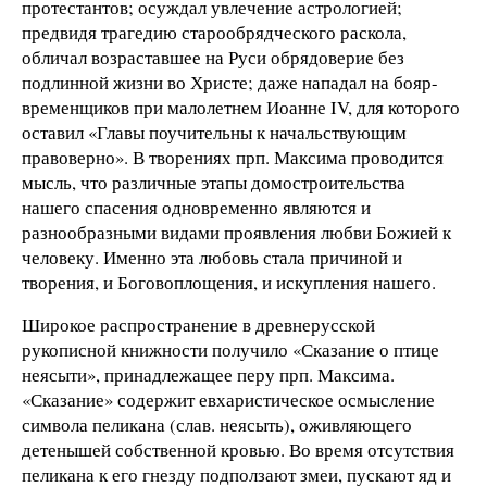
протестантов; осуждал увлечение астрологией;
предвидя трагедию старообрядческого раскола,
обличал возраставшее на Руси обрядоверие без
подлинной жизни во Христе; даже нападал на бояр-
временщиков при малолетнем Иоанне IV, для которого
оставил «Главы поучительны к начальствующим
правоверно». В творениях прп. Максима проводится
мысль, что различные этапы домостроительства
нашего спасения одновременно являются и
разнообразными видами проявления любви Божией к
человеку. Именно эта любовь стала причиной и
творения, и Боговоплощения, и искупления нашего.
Широкое распространение в древнерусской
рукописной книжности получило «Сказание о птице
неясыти», принадлежащее перу прп. Максима.
«Сказание» содержит евхаристическое осмысление
символа пеликана (слав. неясыть), оживляющего
детенышей собственной кровью. Во время отсутствия
пеликана к его гнезду подползают змеи, пускают яд и