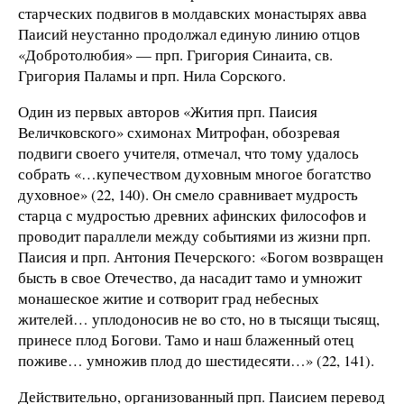
старческих подвигов в молдавских монастырях авва
Паисий неустанно продолжал единую линию отцов
«Добротолюбия» — прп. Григория Синаита, св.
Григория Паламы и прп. Нила Сорского.
Один из первых авторов «Жития прп. Паисия
Величковского» схимонах Митрофан, обозревая
подвиги своего учителя, отмечал, что тому удалось
собрать «…купечеством духовным многое богатство
духовное» (22, 140). Он смело сравнивает мудрость
старца с мудростью древних афинских философов и
проводит параллели между событиями из жизни прп.
Паисия и прп. Антония Печерского: «Богом возвращен
бысть в свое Отечество, да насадит тамо и умножит
монашеское житие и сотворит град небесных
жителей… уплодоносив не во сто, но в тысящи тысящ,
принесе плод Богови. Тамо и наш блаженный отец
поживе… умножив плод до шестидесяти…» (22, 141).
Действительно, организованный прп. Паисием перевод