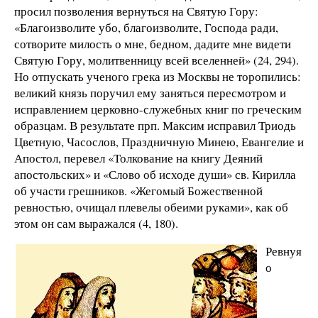
просил позволения вернуться на Святую Гору:
«Благоизволите убо, благоизволите, Господа ради,
сотворите милость о мне, бедном, дадите мне видети
Святую Гору, молитвенницу всей вселенней» (24, 294).
Но отпускать ученого грека из Москвы не торопились:
великий князь поручил ему заняться пересмотром и
исправлением церковно-служебных книг по греческим
образцам. В результате прп. Максим исправил Триодь
Цветную, Часослов, Праздничную Минею, Евангелие и
Апостол, перевел «Толкование на книгу Деяний
апостольских» и «Слово об исходе души» св. Кирилла
об участи грешников. «Жегомый Божественной
ревностью, очищал плевелы обеими руками», как об
этом он сам выражался (4, 180).
Ревнуя
о