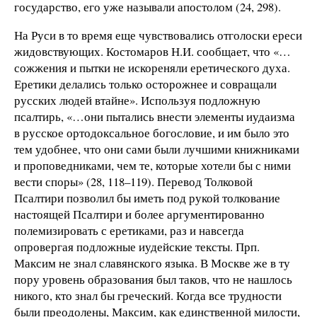
государство, его уже называли апостолом (24, 298).
На Руси в то время еще чувствовались отголоски ереси
жидовствующих. Костомаров Н.И. сообщает, что «…
сожжения и пытки не искореняли еретического духа.
Еретики делались только осторожнее и совращали
русских людей втайне». Используя подложную
псалтирь, «…они пытались внести элементы иудаизма
в русское ортодоксальное богословие, и им было это
тем удобнее, что они сами были лучшими книжниками
и проповедниками, чем те, которые хотели бы с ними
вести споры» (28, 118–119). Перевод Толковой
Псалтири позволил бы иметь под рукой толкование
настоящей Псалтири и более аргументированно
полемизировать с еретиками, раз и навсегда
опровергая подложные иудейские тексты. Прп.
Максим не знал славянского языка. В Москве же в ту
пору уровень образования был таков, что не нашлось
никого, кто знал бы греческий. Когда все трудности
были преодолены, Максим, как единственной милости,