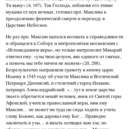
Ти выну» (4, 187). Так Господь, избавляя его этими
муками от мук вечных, готовил прп. Максима к
преодолению физической смерти и переходу в
Царствие Небесное.
Не раз прп. Максим пытался воззвать к справедливости
и обращался к Собору и митрополитам московским с
«Исповеданием веры», но только митрополит Макарий
ответил ему: «узы твои целуем, яко единого от святых,
а помочь мы тебе ничем не можем» (20, 288).
Безрезультатно направляли грамоту к юному царю
Иоанну в 1545 году об участи Максима и Вселенский
Патриарх Дионисий, и столетний старец Иоаким,
патриарх Александрийский: «…тут в земле царства
твоего обретается некий человек, инок от Святой горы
Афонской, учитель православной веры, имя ему
Максим… не может ни туда ни сюда ходить и учить
слову Божию, как даровал ему Бог… Праведно
заключать в узы… и вязать хотящих вам зла; но