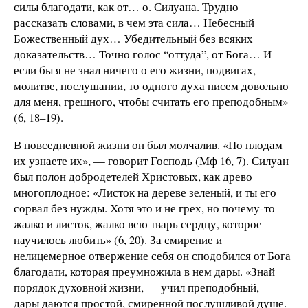
силы благодати, как от… о. Силуана. Трудно
рассказать словами, в чем эта сила… Небесный
Божественный дух… Убедительный без всяких
доказательств… Точно голос “оттуда”, от Бога… И
если бы я не знал ничего о его жизни, подвигах,
молитве, послушании, то одного духа писем довольно
для меня, грешного, чтобы считать его преподобным»
(6, 18–19).
В повседневной жизни он был молчалив. «По плодам
их узнаете их», — говорит Господь (Мф 16, 7). Силуан
был полон добродетелей Христовых, как древо
многоплодное: «Листок на дереве зеленый, и ты его
сорвал без нужды. Хотя это и не грех, но почему-то
жалко и листок, жалко всю тварь сердцу, которое
научилось любить» (6, 20). За смирение и
нелицемерное отвержение себя он сподобился от Бога
благодати, которая преумножила в нем дары. «Знай
порядок духовной жизни, — учил преподобный, —
дары даются простой, смиренной послушливой душе.