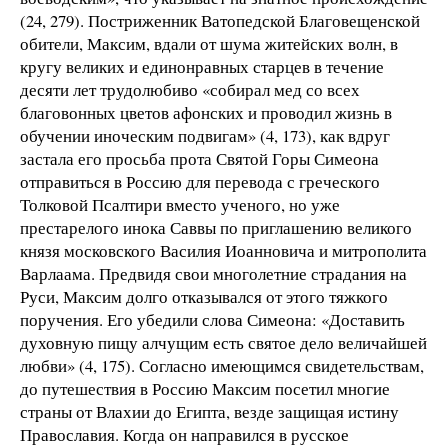
(24, 279). Постриженник Ватопедской Благовещенской
обители, Максим, вдали от шума житейских волн, в
кругу великих и единонравных старцев в течение
десяти лет трудолюбиво «собирал мед со всех
благовонных цветов афонских и проводил жизнь в
обучении иноческим подвигам» (4, 173), как вдруг
застала его просьба прота Святой Горы Симеона
отправиться в Россию для перевода с греческого
Толковой Псалтири вместо ученого, но уже
престарелого инока Саввы по приглашению великого
князя московского Василия Иоанновича и митрополита
Варлаама. Предвидя свои многолетние страдания на
Руси, Максим долго отказывался от этого тяжкого
поручения. Его убедили слова Симеона: «Доставить
духовную пищу алчущим есть святое дело величайшей
любви» (4, 175). Согласно имеющимся свидетельствам,
до путешествия в Россию Максим посетил многие
страны от Влахии до Египта, везде защищая истину
Православия. Когда он направился в русское