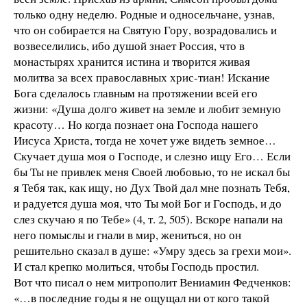
только одну неделю. Родные и односельчане, узнав,
что он собирается на Святую Гору, возрадовались и
возвеселились, ибо душой знает Россия, что в
монастырях хранится истина и творится живая
молитва за всех православных хрис-тиан! Искание
Бога сделалось главным на протяжении всей его
жизни: «Душа долго живет на земле и любит земную
красоту… Но когда познает она Господа нашего
Иисуса Христа, тогда не хочет уже видеть земное…
Скучает душа моя о Господе, и слезно ищу Его… Если
бы Ты не привлек меня Своей любовью, то не искал бы
я Тебя так, как ищу, но Дух Твой дал мне познать Тебя,
и радуется душа моя, что Ты мой Бог и Господь, и до
слез скучаю я по Тебе» (4, т. 2, 505). Вскоре напали на
него помыслы и гнали в мир, жениться, но он
решительно сказал в душе: «Умру здесь за грехи мои».
И стал крепко молиться, чтобы Господь простил.
Вот что писал о нем митрополит Вениамин Федченков:
«…в последние годы я не ощущал ни от кого такой