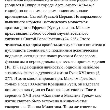
(родился в Эпире, в городе Арта, около 1470–1475
годов), но по своим великим подвигам вполне
принадлежит Святой Русской Церкви. По выражению
нынешнего игумена Ватопедского монастыря
архимандрита Ефрема (Кутсу) «…прп. Максим
представляет собою особый случай всецелого
служения Святой Горы России» (24, 286). Этого
человека, в котором яркий талант духовного писателя и
публициста соединился с подлинным аскетическим
подвигом, сегодня называют русским богословом,
филологом и переводчиком греческого происхождения
(10, 15), выдающейся личностью, одной из наиболее
значимых фигур в духовной жизни Руси XVI века (3,
277). И хотя канонизирован прп. Максим Грек был
только в год 1000-летия Крещения Руси, он издревле
почитался как один из Радонежских святых. Еще в
середине XVII века «Сказание о Максиме Греке» как
житие святого было включено в Минеи-Четьи
священника Иоанна Милютина. Тогда же известны