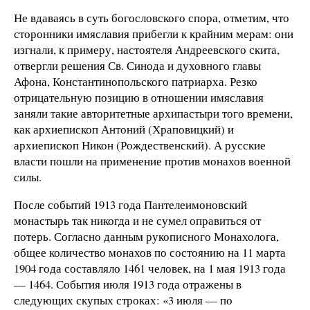
Не вдаваясь в суть богословского спора, отметим, что
сторонники имяславия прибегли к крайним мерам: они
изгнали, к примеру, настоятеля Андреевского скита,
отвергли решения Св. Синода и духовного главы
Афона, Константинопольского патриарха. Резко
отрицательную позицию в отношении имяславия
заняли такие авторитетные архипастыри того времени,
как архиепископ Антоний (Храповицкий) и
архиепископ Никон (Рождественский). А русские
власти пошли на применение против монахов военной
силы.
После событий 1913 года Пантелеимоновский
монастырь так никогда и не сумел оправиться от
потерь. Согласно данным рукописного Монахолога,
общее количество монахов по состоянию на 11 марта
1904 года составляло 1461 человек, на 1 мая 1913 года
— 1464. События июля 1913 года отражены в
следующих скупых строках: «3 июля — по