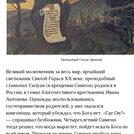
Преподобный Силуан Афонский
Великий молитвенник за весь мир, ярчайший
светильник Святой Горы в ХХ веке, преподобный
схимонах Силуан (в крещении Симеон) родился в
России, в семье благочестивого крестьянина Ивана
Антонова. Однажды, воспользовавшись
гостеприимством родителей, у них оказался
книгоноша, который убеждал, что Бога нет. «Где Он?»
— спрашивал безбожник. Четырехлетний Симеон
тогда решил, что когда вырастет, пойдет искать Бога по
всей земле. Приехав из армии, Симеон пробыл дома