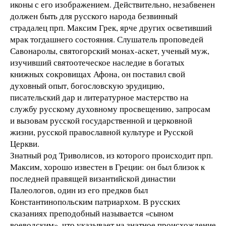
иконы с его изображением. Действительно, незабвенен
должен быть для русского народа безвинный
страдалец прп. Максим Грек, ярче других осветивший
мрак тогдашнего состояния. Слушатель проповедей
Савонаролы, святогорский монах-аскет, ученый муж,
изучивший святоотеческое наследие в богатых
книжных сокровищах Афона, он поставил свой
духовный опыт, богословскую эрудицию,
писательский дар и литературное мастерство на
службу русскому духовному просвещению, запросам
и вызовам русской государственной и церковной
жизни, русской православной культуре и Русской
Церкви.
Знатный род Триволисов, из которого происходит прп.
Максим, хорошо известен в Греции: он был близок к
последней правящей византийской династии
Палеологов, один из его предков был
Константинопольским патриархом. В русских
сказаниях преподобный называется «сыном
воеводским», что указывает на знатное происхождение