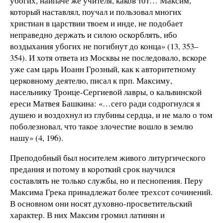
убогих, наипаче же учителя, каков тот… Максим,
который наставлял, поучал и пользовал многих
христиан в царствии твоем и инде, не подобает
неправедно держать и силою оскорблять, ибо
воздыхания убогих не погибнут до конца» (13, 353–
354). И хотя ответа из Москвы не последовало, вскоре
уже сам царь Иоанн Грозный, как к авторитетному
церковному деятелю, писал к прп. Максиму,
насельнику Троице-Сергиевой лавры, о кальвинской
ереси Матвея Башкина: «…сего ради содрогнулся я
душею и воздохнул из глубины сердца, и не мало о том
поболезновал, что такое злочестие вошло в землю
нашу» (4, 196).
Преподобный был носителем живого литургического
предания и потому в короткий срок научился
составлять не только службы, но и песнопения. Перу
Максима Грека принадлежат более трехсот сочинений.
В основном они носят духовно-просветительский
характер. В них Максим громил латинян и