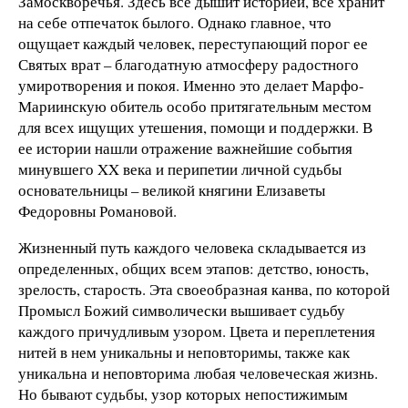
Замоскворечья. Здесь все дышит историей, все хранит
на себе отпечаток былого. Однако главное, что
ощущает каждый человек, переступающий порог ее
Святых врат – благодатную атмосферу радостного
умиротворения и покоя. Именно это делает Марфо-
Мариинскую обитель особо притягательным местом
для всех ищущих утешения, помощи и поддержки. В
ее истории нашли отражение важнейшие события
минувшего XX века и перипетии личной судьбы
основательницы – великой княгини Елизаветы
Федоровны Романовой.
Жизненный путь каждого человека складывается из
определенных, общих всем этапов: детство, юность,
зрелость, старость. Эта своеобразная канва, по которой
Промысл Божий символически вышивает судьбу
каждого причудливым узором. Цвета и переплетения
нитей в нем уникальны и неповторимы, также как
уникальна и неповторима любая человеческая жизнь.
Но бывают судьбы, узор которых непостижимым