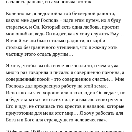
началось раньше, и сама поняла это так…
Конечно же, я недостойна той безмерной радости,
какую мне дает Господь – идти этим путем, но я буду
стараться, и Он, Который есть одна любовь, простит
мои ошибки, ведь Он видит, как я хочу служить Ему…
В моей жизни было столько радости, в скорби –
столько безграничного утешения, что я жажду хоть
частицу этого отдать другим…
Я хочу, чтобы вы оба и все-все знали то, о чем я уже
много раз говорила и писала: я совершенно покойна, а
совершенный покой – это совершенное счастье… Мне
Господь дал прекрасную работу на этой земле.
Исполню ли я ее хорошо или плохо, один Он ведает, но
я буду стараться изо всех сил, и я влагаю свою руку в
Его и иду, не страшась тех крестов и нападок, которые
приуготовил для меня этот мир… Я хочу работать для
Бога и в Боге для страждущего человечества».
10 февраля 1909 года во исполнение своего намерения