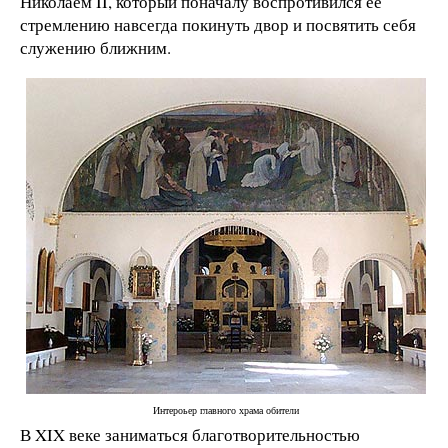
Николаем II, который поначалу воспротивился ее
стремлению навсегда покинуть двор и посвятить себя
служению ближним.
Интероьер главного храма обители
В XIX веке заниматься благотворительностью