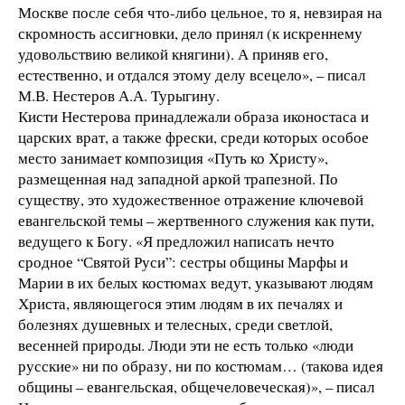
Москве после себя что-либо цельное, то я, невзирая на
скромность ассигновки, дело принял (к искреннему
удовольствию великой княгини). А приняв его,
естественно, и отдался этому делу всецело», – писал
М.В. Нестеров А.А. Турыгину.
Кисти Нестерова принадлежали образа иконостаса и
царских врат, а также фрески, среди которых особое
место занимает композиция «Путь ко Христу»,
размещенная над западной аркой трапезной. По
существу, это художественное отражение ключевой
евангельской темы – жертвенного служения как пути,
ведущего к Богу. «Я предложил написать нечто
сродное “Святой Руси”: сестры общины Марфы и
Марии в их белых костюмах ведут, указывают людям
Христа, являющегося этим людям в их печалях и
болезнях душевных и телесных, среди светлой,
весенней природы. Люди эти не есть только «люди
русские» ни по образу, ни по костюмам… (такова идея
общины – евангельская, общечеловеческая)», – писал