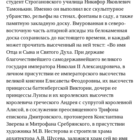
студент Строгановского училища Никифор Яковлевич
Тамонькин. Именно он выполнил все скульптурное
убранство, рельефы на стенах, фонтаны в саду, а также
памятную закладную доску. Вмурованная в северо-
восточную часть алтарной апсиды эта белокаменная
доска сохранилась до настоящего времени, и каждый
может прочитать высеченный на ней текст: «Во имя
Отца и Сына и Святого Духа. При державе
благочестивейшего самодержавнейшего великого
государя императора Николая II Александровича, в
личном присутствии ее императорского высочества
великой княгини Елисаветы Феодоровны, их высочеств
принцессы баттенбергской Виктории, дочери ее
принцессы Луизы и их королевских высочеств
королевича греческого Андрея с супругой королевной
Алисой, в сослужении преосвященного Трифона
епископа Дмитровского, протоиереев Константина
Зверева и Митрофана Сребрянского, в присутствии
художника М.В. Нестерова и строителя храма
архитектора А.В. Щусева, заложися храм сей во имя