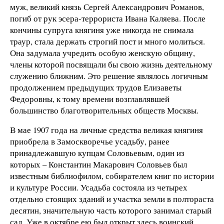
муж, великий князь Сергей Александрович Романов,
погиб от рук эсера-террориста Ивана Каляева. После
кончины супруга княгиня уже никогда не снимала
траур, стала держать строгий пост и много молиться.
Она задумала учредить особую женскую общину,
члены которой посвящали бы свою жизнь деятельному
служению ближним. Это решение являлось логичным
продолжением предыдущих трудов Елизаветы
Федоровны, к тому времени возглавлявшей
большинство благотворительных обществ Москвы.
В мае 1907 года на личные средства великая княгиня
приобрела в Замоскворечье усадьбу, ранее
принадлежавшую купцам Соловьевым, один из
которых – Константин Макарович Соловьев был
известным библиофилом, собирателем книг по истории
и культуре России. Усадьба состояла из четырех
отдельно стоящих зданий и участка земли в полтораста
десятин, значительную часть которого занимал старый
сад. Уже в октябре ею был открыт здесь воинский