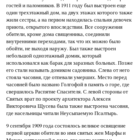
гостей и паломников. В 1911 году был выстроен еще
один трехэтажный дом, на двух этажах которого также
жили сестры, а на первом находилась спальня девочек
приюта, открытого впоследствии. Все сооружения
обители, кроме дома священника, соединили
внутренними переходами, так что их можно было
обойти, не выходя наружу. Был также выстроен
небольшой одноэтажный домик, который
использовался как барак для заразных больных. Позже
его стали называть домиком садовника. Слева от него
стояла часовня, где отпевали умерших. Место перед
часовней было названо Голгофой в память о горе, где
свершилось Распятие Спасителя. С левой стороны от
Святых врат по проекту архитектора Алексея
Викторовича Щусева была также выстроена часовня,
где насельницы читали Неусыпаемую Псалтырь.
9 сентября 1909 года состоялось великое освящение
первой церкви обители во имя святых жен Марфы и
Марии, устроенной в доме, где жили сестры и