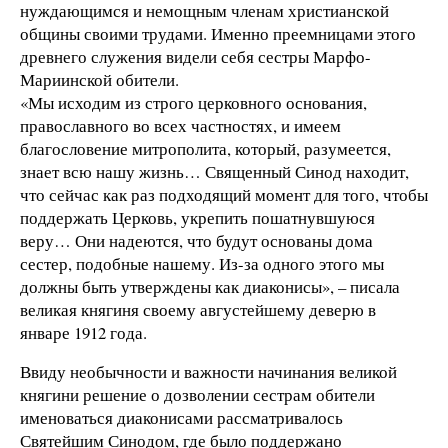
нуждающимся и немощным членам христианской
общины своими трудами. Именно преемницами этого
древнего служения видели себя сестры Марфо-
Мариинской обители.
«Мы исходим из строго церковного основания,
православного во всех частностях, и имеем
благословение митрополита, который, разумеется,
знает всю нашу жизнь… Священный Синод находит,
что сейчас как раз подходящий момент для того, чтобы
поддержать Церковь, укрепить пошатнувшуюся
веру… Они надеются, что будут основаны дома
сестер, подобные нашему. Из-за одного этого мы
должны быть утверждены как диаконисы», – писала
великая княгиня своему августейшему деверю в
январе 1912 года.
Ввиду необычности и важности начинания великой
княгини решение о дозволении сестрам обители
именоваться диаконисами рассматривалось
Святейшим Синодом, где было поддержано