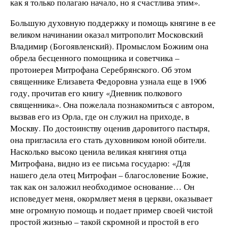
как я только полагаю начало, но я счастлива этим».
Большую духовную поддержку и помощь княгине в ее
великом начинании оказал митрополит Московский
Владимир (Богоявленский). Промыслом Божиим она
обрела бесценного помощника и советчика –
протоиерея Митрофана Серебрянского. Об этом
священнике Елизавета Федоровна узнала еще в 1906
году, прочитав его книгу «Дневник полкового
священника». Она пожелала познакомиться с автором,
вызвав его из Орла, где он служил на приходе, в
Москву. По достоинству оценив даровитого пастыря,
она пригласила его стать духовником юной обители.
Насколько высоко ценила великая княгиня отца
Митрофана, видно из ее письма государю: «Для
нашего дела отец Митрофан – благословение Божие,
так как он заложил необходимое основание… Он
исповедует меня, окормляет меня в церкви, оказывает
мне огромную помощь и подает пример своей чистой
простой жизнью – такой скромной и простой в его