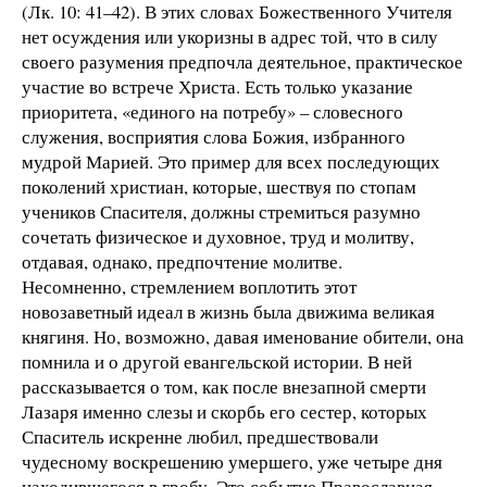
(Лк. 10: 41–42). В этих словах Божественного Учителя
нет осуждения или укоризны в адрес той, что в силу
своего разумения предпочла деятельное, практическое
участие во встрече Христа. Есть только указание
приоритета, «единого на потребу» – словесного
служения, восприятия слова Божия, избранного
мудрой Марией. Это пример для всех последующих
поколений христиан, которые, шествуя по стопам
учеников Спасителя, должны стремиться разумно
сочетать физическое и духовное, труд и молитву,
отдавая, однако, предпочтение молитве.
Несомненно, стремлением воплотить этот
новозаветный идеал в жизнь была движима великая
княгиня. Но, возможно, давая именование обители, она
помнила и о другой евангельской истории. В ней
рассказывается о том, как после внезапной смерти
Лазаря именно слезы и скорбь его сестер, которых
Спаситель искренне любил, предшествовали
чудесному воскрешению умершего, уже четыре дня
находившегося в гробу. Это событие Православная