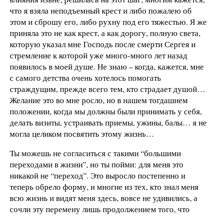
что я взяла неподъемный крест и либо пожалею об
этом и сброшу его, либо рухну под его тяжестью. Я же
приняла это не как крест, а как дорогу, полную света,
которую указал мне Господь после смерти Сергея и
стремление к которой уже много-много лет назад
появилось в моей душе. Не знаю – когда, кажется, мне
с самого детства очень хотелось помогать
страждущим, прежде всего тем, кто страдает душой…
Желание это во мне росло, но в нашем тогдашнем
положении, когда мы должны были принимать у себя,
делать визиты, устраивать приемы, ужины, балы… я не
могла целиком посвятить этому жизнь…
Ты можешь не согласиться с такими “большими
переходами в жизни”, но ты пойми: для меня это
никакой не “переход”. Это выросло постепенно и
теперь обрело форму, и многие из тех, кто знал меня
всю жизнь и видят меня здесь, вовсе не удивились, а
сочли эту перемену лишь продолжением того, что