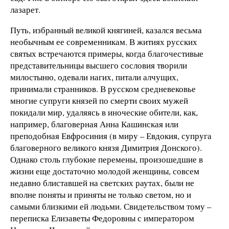
лазарет.
Путь, избранный великой княгиней, казался весьма
необычным ее современникам. В житиях русских
святых встречаются примеры, когда благочестивые
представительницы высшего сословия творили
милостыню, одевали нагих, питали алчущих,
принимали странников. В русском средневековье
многие супруги князей по смерти своих мужей
покидали мир, удаляясь в иноческие обители, как,
например, благоверная Анна Кашинская или
преподобная Евфросиния (в миру – Евдокия, супруга
благоверного великого князя Димитрия Донского).
Однако столь глубокие перемены, произошедшие в
жизни еще достаточно молодой женщины, совсем
недавно блиставшей на светских раутах, были не
вполне поняты и приняты не только светом, но и
самыми близкими ей людьми. Свидетельством тому –
переписка Елизаветы Федоровны с императором