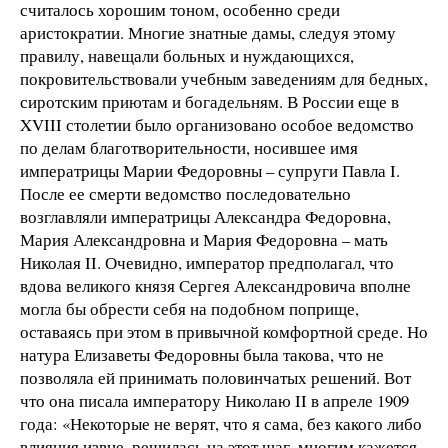
считалось хорошим тоном, особенно среди
аристократии. Многие знатные дамы, следуя этому
правилу, навещали больных и нуждающихся,
покровительствовали учебным заведениям для бедных,
сиротским приютам и богадельням. В России еще в
XVIII столетии было организовано особое ведомство
по делам благотворительности, носившее имя
императрицы Марии Федоровны – супруги Павла I.
После ее смерти ведомство последовательно
возглавляли императрицы Александра Федоровна,
Мария Александровна и Мария Федоровна – мать
Николая II. Очевидно, император предполагал, что
вдова великого князя Сергея Александровича вполне
могла бы обрести себя на подобном поприще,
оставаясь при этом в привычной комфортной среде. Но
натура Елизаветы Федоровны была такова, что не
позволяла ей принимать половинчатых решений. Вот
что она писала императору Николаю II в апреле 1909
года: «Некоторые не верят, что я сама, без какого либо
влияния извне, решилась на этот шаг, многим кажется,