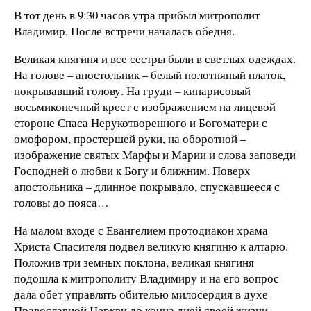
В тот день в 9:30 часов утра прибыл митрополит
Владимир. После встречи началась обедня.
Великая княгиня и все сестры были в светлых одеждах.
На голове – апостольник – белый полотняный платок,
покрывавший голову. На груди – кипарисовый
восьмиконечный крест с изображением на лицевой
стороне Спаса Нерукотворенного и Богоматери с
омофором, простершей руки, на оборотной –
изображение святых Марфы и Марии и слова заповеди
Господней о любви к Богу и ближним. Поверх
апостольника – длинное покрывало, спускавшееся с
головы до пояса…
На малом входе с Евангелием протодиакон храма
Христа Спасителя подвел великую княгиню к алтарю.
Положив три земных поклона, великая княгиня
подошла к митрополиту Владимиру и на его вопрос
дала обет управлять обителью милосердия в духе
Православной Церкви до конца дней своей жизни.