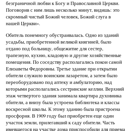
безграничной любви к Богу и Православной Церкви.
Поговорив с ним лишь несколько минут, видишь: это
скромный чистый Божий человек, Божий слуга в
нашей Церкви».
Обитель понемногу обустраивалась. Одно из зданий
усадьбы, приобретенной великой княгиней, было
отдано под больницу, общежитие для сестер,
трапезную, кухню, кладовую и другие хозяйственные
помещения. По соседству располагались покои самой
Елизаветы Федоровны. Третье здание при открытии
обители служило воинским лазаретом, а затем было
переоборудовано под аптеку и амбулаторию, над
которыми располагались сестринские келлии. Верхний
этаж четвертого здания занимала квартира духовника
обители, а внизу была устроена библиотека и классы
воскресной школы. К этому зданию была пристроена
просфорня. В 1909 году был приобретен еще один
участок земли, прилегавший к саду обители. Часть
имевшегося на участке дома приспособили для приема