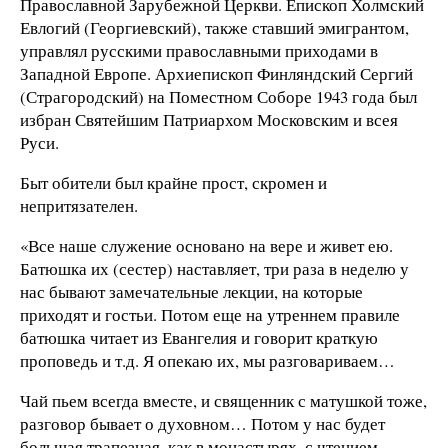
Православной Зарубежной Церкви. Епископ Холмский
Евлогий (Георгиевский), также ставший эмигрантом,
управлял русскими православными приходами в
Западной Европе. Архиепископ Финляндский Сергий
(Страгородский) на Поместном Соборе 1943 года был
избран Святейшим Патриархом Московским и всея
Руси.
Быт обители был крайне прост, скромен и
непритязателен.
«Все наше служение основано на вере и живет ею.
Батюшка их (сестер) наставляет, три раза в неделю у
нас бывают замечательные лекции, на которые
приходят и гостьи. Потом еще на утреннем правиле
батюшка читает из Евангелия и говорит краткую
проповедь и т.д. Я опекаю их, мы разговариваем…
Чай пьем всегда вместе, и священник с матушкой тоже,
разговор бывает о духовном… Потом у нас будет
большая трапезная, как в монастырях, с чтением