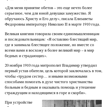
«Для меня принятие обетов – это еще нечто более
серьезное, чем для юной девушки замужество. Я
обручаюсь Христу и Его делу», писала Елизаветы
Федоровны императору Николаю II в марте 1910 года.
Великая княгиня говорила своим единомышленницам
и последовательницам
:
«Я оставляю блестящий мир,
где я занимала блестящее положение, но вместе со
всеми вами я восхожу в более великий мир – в мир
бедных и страдающих».
20 ноября 1910 года митрополит Владимир утвердил
первый устав обители, цель которой заключалась в том,
чтобы «трудом сестер… и иными возможными
способами помогать в духе чистого христианства
больным и бедным и оказывать помощь и утешение
страждущим и находящимся в горе и скорби».
При устройстве