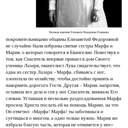
Великая княгиня Елизавета Федоровна Романова
покровительницами общины Елизаветой Федоровной
не случайно были избраны святые сестры Марфа и
Мария, о которых говорится в Евангелии. Повествуя о
том, как Спаситель впервые пришел в дом Своего
ученика Лазаря, евангелист Лука свидетельствует, что
одна из сестер Лазаря – Марфа, сбиваясь с ног,
хлопотала по хозяйству, чтобы достойно принять и
накормить дорогого Гостя. Другая – Мария, напротив,
оставила все дела и сев у ног Спасителя, внимала Его
словам. Уставшая и несколько раздосадованная Марфа
просила Христа послать ей на помощь Марию, на что
Он ответил: «Марфа! Марфа! ты заботишься и
суетишься о многом, а одно только нужно. Мария же
избрала благую часть, которая не отнимется у нее»