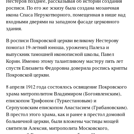
Нестеров позднее, рассказывая об истории создания
росписи. По его же эскизу была создана мозаичная
икона Спаса Нерукотворного, помещенная в нише над
входными дверями на западном фасаде церковного
здания.
В росписи Покровской церкви великому Нестерову
помогал 19-летний юноша, уроженец Палеха и
выпускник тамошней иконописной школы, Павел
Корин. Именно этому талантливому мастеру пять лет
спустя Елизавета Федоровна доверила роспись крипты
Покровской церкви.
8 апреля 1912 года состоялось освящение Покровского
храма митрополитом Владимиром (Богоявленским),
епископом Трифоном (Туркестановым) и
Серпуховским епископом Анастасием (Грибановским).
В престол этого храма, как и ранее в престол домовой
больничной церкви, были вложены частицы мощей
святителя Алексия, митрополита Московского,