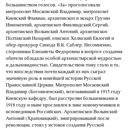
большинством голосов. «За» проголосовали
митрополит Московский Владимир, митрополит
Киевский Флавиан, архиепископ и экзарх Грузии
Иннокентий, архиепископ Финляндский Сергий,
архиепископ Волынский Антоний, архиепископ
Полтавский Назарий, епископ Холмский Евлогий и
обер-прокурор Синода В.К. Саблер. Несомненно,
сторонники Елизаветы Федоровны в вопросе создания
обители обладали особой архипастырской мудростью
и дальновидностью. Свидетельством тому стало и то,
что впоследствии почти каждый из них сыграл
значимую роль в новейшей истории Русской
Православной Церкви. Митрополит Московский
Владимир (Богоявленский), возглавивший в 1915 году
Киевскую кафедру, был расстрелян большевиками в
1918 году и ныне прославлен в лике новомучеников и
исповедников Российских. Архиепископ Волынский
Антоний (Храповицкий), эмигрировавший после
революции, стоял у истоков создания Русской