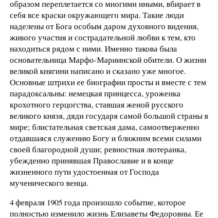
образом переплетается со многими иными, вбирает в
себя все краски окружающего мира. Такие люди
наделены от Бога особым даром духовного видения,
живого участия и сострадательной любви к тем, кто
находиться рядом с ними. Именно такова была
основательница Марфо-Мариинской обители. О жизни
великой княгини написано и сказано уже многое.
Основные штрихи ее биографии просты и вместе с тем
парадоксальны: немецкая принцесса, уроженка
крохотного герцогства, ставшая женой русского
великого князя, дяди государя самой большой страны в
мире; блистательная светская дама, самоотверженно
отдавшаяся служению Богу и ближним всеми силами
своей благородной души; ревностная лютеранка,
убежденно принявшая Православие и в конце
жизненного пути удостоенная от Господа
мученического венца.
4 февраля 1905 года произошло событие, которое
полностью изменило жизнь Елизаветы Федоровны. Ее