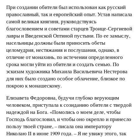
При создании обители был использован как русский
православный, так и европейский опыт. Устав написала
самой великая княгиня, руководствуясь
благословением и советами старцев Троице-Сергиевой
лавры и Введенской Оптиной пустыни. По ее замыслу,
насельницы должны были приносить обеты
целомудрия, нестяжания и послушания, однако, в
отличие от монахинь, по истечении определенного
срока могли уйти из обители и создать семью. По
эскизам художника Михаила Васильевича Нестерова
для них было создано особое облачение, близкое по
покрою к монашескому.
Елизавета Федоровна, будучи глубоко верующим
человеком, приступала к созиданию обители с твердой
надеждой на Бога. «Помолись о моем деле, чтобы
Господь благословил, и чтобы оно окрепло и принесло
пользу твоей стране, – писала она императору
Николаю II в июне 1909 года. – Я не увижу этого, так