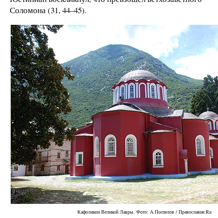
Соломона (31, 44–45).
Кафоликон Великой Лавры. Фото: А.Поспелов / Православие.Ru