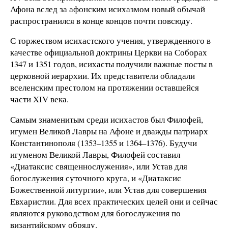
Афона вслед за афонским исихазмом новый обычай
распространился в конце концов почти повсюду.
С торжеством исихастского учения, утвержденного в
качестве официальной доктрины Церкви на Соборах
1347 и 1351 годов, исихасты получили важные посты в
церковной иерархии. Их представители обладали
вселенским престолом на протяжении оставшейся
части XIV века.
Самым знаменитым среди исихастов был Филофей,
игумен Великой Лавры на Афоне и дважды патриарх
Константинополя (1353–1355 и 1364–1376). Будучи
игуменом Великой Лавры, Филофей составил
«Диатаксис священнослужения», или Устав для
богослужения суточного круга, и «Диатаксис
Божественной литургии», или Устав для совершения
Евхаристии. Для всех практических целей они и сейчас
являются руководством для богослужения по
византийскому обряду.