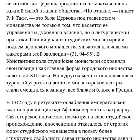
византийская Церковь продолжала оставаться очень
важной силой в жизни общества. «Но отныне, — пишет
Р.Ф.Тафт, — это была Церковь под главенством
монашества не только в том, что касается ее
управления и духовного влияния, но и литургической
практики. Ранний упадок студийских монастырей и
подъем афонского монашества являются ключевыми
факторами этой эволюции» (31, 94–95). В
Константинополе студийские монастыри сохраняли
свои позиции как главная форма городского иночества
вплоть до XIII века. Но в других местах под давлением
турецкой угрозы на востоке монастырские центры
стали смещаться к западу, все ближе и ближе к Греции.
В 1312 году в результате ослабления императорской
власти юрисдикция над Афоном перешла к патриарху.
Святогорское иночество, несмотря на свое студийское
происхождение, впоследствии отказалось от строгих
форм студийского монашества в пользу более
структурно свободного савваитского иночества лавр и