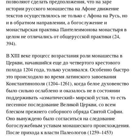
позволяют сделать предположения, что на заре
истории русского монашества на Афоне движение
текстов осуществлялось не только с Афона на Русь, но
и в обратном направлении, а богослужение и
монастырская практика Пантелеимонова монастыря в
целом не отличались от общерусской практики (24,
394).
В XIII веке процесс возрастания роли монашества в
Церкви, начавшийся еще до четвертого крестового
похода 1204 года, только усиливался. Особенно быстро
это происходило во время латинского завоевания
Константинополя (1204–1261), когда белое духовенство
было сильно ослаблено и оказалось не в состоянии
поддерживать «азматический» мирской устав, то есть
песенное последование Великой Церкви, со всем
блеском прежнего соборного обряда Святой Софии.
Оно вынуждено было согласиться на следование
богослужебным уставам монашеского происхождения.
После прихода к власти Палеологов (1259–1453)