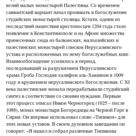
келий малых монастырей Палестины. Со временем
савваитский вариант начал проникать в богослужение
студийских монастырей столицы. Кстати, одним из
последствий нашествия крестоносцев 1204 года стало
появление в Константинополе и на Афоне множества
принесенных сюда из балканских, малоазийских и
палестинских монастырей списков Иерусалимского
устава и расположенных по нему богослужебных книг.
Взаимообогащение усилилось в период,
последовавший за разрушением Иерусалимского
храма Гроба Господня халифом аль-Хакимом в 1009
году и крушением иерусалимского богослужения. С XI
века палестинские монахи перерабатывали студийский
синтез в соответствии со своими нуждами. Первым
этот процесс описал Никон Черногорец (1025 – после
1088), монах монастыря Богородицы на Черной Горе в
Сирии. Он впервые использовал слово «Типикон» для
этих новых уставов. В своем духовном завещании он
говорит: «Я нашел и собрал различные Типиконы