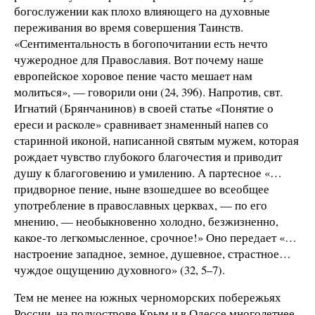
богослужении как плохо влияющего на духовные
переживания во время совершения Таинств.
«Сентиментальность в богопочитании есть нечто
чужеродное для Православия. Вот почему наше
европейское хоровое пение часто мешает нам
молиться», — говорили они (24, 396). Напротив, свт.
Игнатий (Брянчанинов) в своей статье «Понятие о
ереси и расколе» сравнивает знаменный напев со
старинной иконой, написанной святым мужем, которая
рождает чувство глубокого благочестия и приводит
душу к благоговению и умилению. А партесное «…
придворное пение, ныне взошедшее во всеобщее
употребление в православных церквах, — по его
мнению, — необыкновенно холодно, безжизненно,
какое-то легкомысленное, срочное!» Оно передает «…
настроение западное, земное, душевное, страстное…
чуждое ощущению духовного» (32, 5–7).
Тем не менее на южных черноморских побережьях
России, на полуострове Крым и в Одессе многолетнее