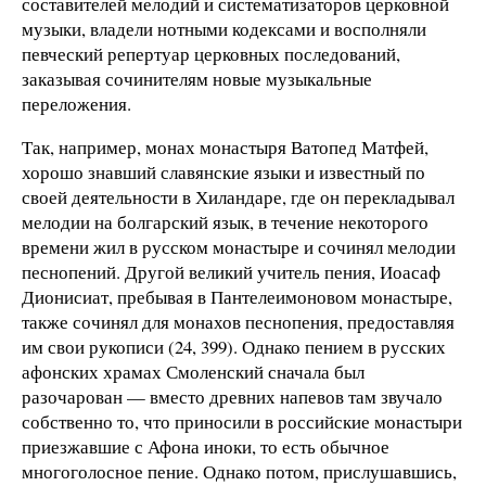
составителей мелодий и систематизаторов церковной
музыки, владели нотными кодексами и восполняли
певческий репертуар церковных последований,
заказывая сочинителям новые музыкальные
переложения.
Так, например, монах монастыря Ватопед Матфей,
хорошо знавший славянские языки и известный по
своей деятельности в Хиландаре, где он перекладывал
мелодии на болгарский язык, в течение некоторого
времени жил в русском монастыре и сочинял мелодии
песнопений. Другой великий учитель пения, Иоасаф
Дионисиат, пребывая в Пантелеимоновом монастыре,
также сочинял для монахов песнопения, предоставляя
им свои рукописи (24, 399). Однако пением в русских
афонских храмах Смоленский сначала был
разочарован — вместо древних напевов там звучало
собственно то, что приносили в российские монастыри
приезжавшие с Афона иноки, то есть обычное
многоголосное пение. Однако потом, прислушавшись,