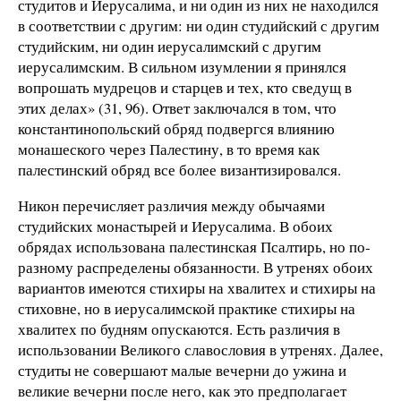
студитов и Иерусалима, и ни один из них не находился
в соответствии с другим: ни один студийский с другим
студийским, ни один иерусалимский с другим
иерусалимским. В сильном изумлении я принялся
вопрошать мудрецов и старцев и тех, кто сведущ в
этих делах» (31, 96). Ответ заключался в том, что
константинопольский обряд подвергся влиянию
монашеского через Палестину, в то время как
палестинский обряд все более византизировался.
Никон перечисляет различия между обычаями
студийских монастырей и Иерусалима. В обоих
обрядах использована палестинская Псалтирь, но по-
разному распределены обязанности. В утренях обоих
вариантов имеются стихиры на хвалитех и стихиры на
стиховне, но в иерусалимской практике стихиры на
хвалитех по будням опускаются. Есть различия в
использовании Великого славословия в утренях. Далее,
студиты не совершают малые вечерни до ужина и
великие вечерни после него, как это предполагает