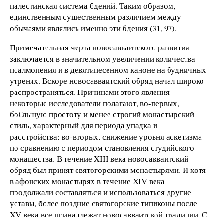
палестинская система бдений. Таким образом,
единственным существенным различием между
обычаями являлись именно эти бдения (31, 97).
Примечательная черта новосавваитского развития
заключается в значительном увеличении количества
псалмопения и в девятипесенном каноне на будничных
утренях. Вскоре новосавваитский обряд начал широко
распространяться. Причинами этого явления
некоторые исследователи полагают, во-первых,
бо€льшую простоту и менее строгий монастырский
стиль, характерный для периода упадка и
расстройства; во-вторых, снижение уровня аскетизма
по сравнению с периодом становления студийского
монашества. В течение XIII века новосавваитский
обряд был принят святогорскими монастырями. И хотя
в афонских монастырях в течение XIV века
продолжали составляться и использоваться другие
уставы, более поздние святогорские типиконы после
XV века все принадлежат новосавваитской традиции. С