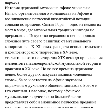
народов.
История церковной музыки на Афоне уникальна.
Начало организованного монашества на Афоне и
возникновение певческой византийской нотации
совпали по времени. Святая Гора — одно из немногих
мест в мире, где музыкальная традиция никогда не
прерывалась. Искусство церковного пения прошло
сложный путь своего развития: от музыкального
копирования в X–XI веках, расцвета исполнительского
и композиторского творчества в XV веке,
стилистического новаторства XIX века до привнесения
элементов западноевропейской музыкальной теории и
практики в ХХ веке. Но во все времена церковное
пение, более других искусств являясь «одеянием
слова», было и остается на Афоне звуковым
выражением духовного общения монахов с Богом и
Его святыми. Наверное, поэтому афонское
музыкальное творчество по большей части
представляет собой анонимное певческое предание,
хотя история и сохранила несколько выдающихся