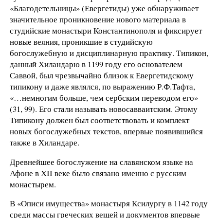
«Благодетельницы» (Евергетиды) уже обнаруживает
значительное проникновение нового материала в
студийские монастыри Константинополя и фиксирует
новые веяния, проникшие в студийскую
богослужебную и дисциплинарную практику. Типикон,
данный Хиландарю в 1199 году его основателем
Саввой, был чрезвычайно близок к Евергетидскому
типикону и даже являлся, по выражению Р.Ф.Тафта,
«…немногим больше, чем сербским переводом его»
(31, 99). Его стали называть новосавваитским. Этому
Типикону должен был соответствовать и комплект
новых богослужебных текстов, впервые появившийся
также в Хиландаре.
Древнейшее богослужение на славянском языке на
Афоне в XII веке было связано именно с русским
монастырем.
В «Описи имущества» монастыря Ксилургу в 1142 году
среди массы греческих вещей и документов впервые