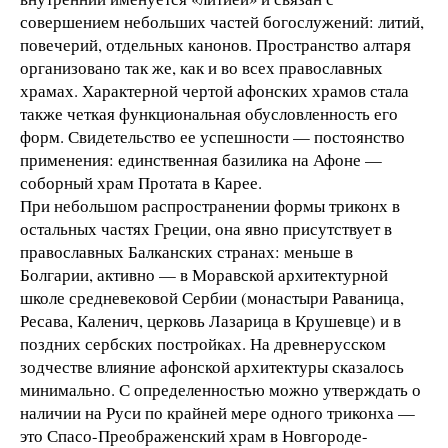
совершением небольших частей богослужений: литий,
повечерий, отдельных канонов. Пространство алтаря
организовано так же, как и во всех православных
храмах. Характерной чертой афонских храмов стала
также четкая функциональная обусловленность его
форм. Свидетельство ее успешности — постоянство
применения: единственная базилика на Афоне —
соборный храм Протата в Карее.
При небольшом распространении формы триконх в
остальных частях Греции, она явно присутствует в
православных Балканских странах: меньше в
Болгарии, активно — в Моравской архитектурной
школе средневековой Сербии (монастыри Раваница,
Ресава, Каленич, церковь Лазарица в Крушевце) и в
поздних сербских постройках. На древнерусском
зодчестве влияние афонской архитектуры сказалось
минимально. С определенностью можно утверждать о
наличии на Руси по крайней мере одного триконха —
это Спасо-Преображенский храм в Новгороде-