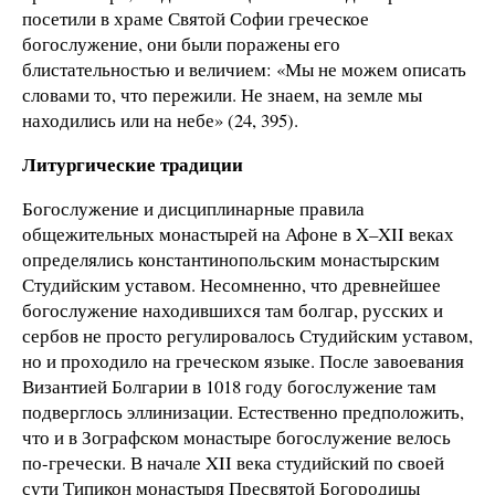
посетили в храме Святой Софии греческое
богослужение, они были поражены его
блистательностью и величием: «Мы не можем описать
словами то, что пережили. Не знаем, на земле мы
находились или на небе» (24, 395).
Литургические традиции
Богослужение и дисциплинарные правила
общежительных монастырей на Афоне в X–XII веках
определялись константинопольским монастырским
Студийским уставом. Несомненно, что древнейшее
богослужение находившихся там болгар, русских и
сербов не просто регулировалось Студийским уставом,
но и проходило на греческом языке. После завоевания
Византией Болгарии в 1018 году богослужение там
подверглось эллинизации. Естественно предположить,
что и в Зографском монастыре богослужение велось
по-гречески. В начале XII века студийский по своей
сути Типикон монастыря Пресвятой Богородицы