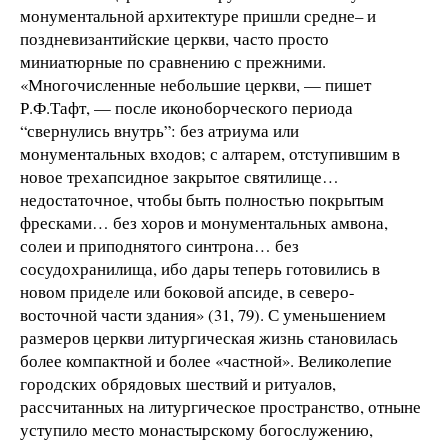
монументальной архитектуре пришли средне– и
поздневизантийские церкви, часто просто
миниатюрные по сравнению с прежними.
«Многочисленные небольшие церкви, — пишет
Р.Ф.Тафт, — после иконоборческого периода
“свернулись внутрь”: без атриума или
монументальных входов; с алтарем, отступившим в
новое трехапсидное закрытое святилище…
недостаточное, чтобы быть полностью покрытым
фресками… без хоров и монументальных амвона,
солеи и приподнятого синтрона… без
сосудохранилища, ибо дары теперь готовились в
новом приделе или боковой апсиде, в северо-
восточной части здания» (31, 79). С уменьшением
размеров церкви литургическая жизнь становилась
более компактной и более «частной». Великолепие
городских обрядовых шествий и ритуалов,
рассчитанных на литургическое пространство, отныне
уступило место монастырскому богослужению,