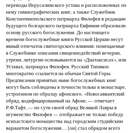
переводы Иерусалимского устава и расположенных по
нему гимнографических книг, а также Служебник
Константинопольского патриарха Филофея в редакции
будущего болгарского патриарха Евфимия образовали
основу русского богослужения. До настоящего
времени богослужебные книги Русской Церкви несут
явный отпечаток святогорского влияния: помещаемые
в Служебнике описания священнодействий вечерни,
утрени, литургии основываются на «Диатаксисах», или
Уставах, патриарха Филофея. Русский Типикон
многократно ссылается на обычаи Святой Горы.
Предписания принятых ныне богослужебных книг
могут быть соблюдены в точности только в монастыре,
устроенном по образцу афонского. «Новосавваитский
обряд, кодифицированный на Афоне, — отмечает
Р.Ф.Тафт, — по сути своей обряд Великой Лавры в
игуменство Филофея — отображает не только победу
исихастского монашества над городским студийским
вариантом богослужения… [он] стал обрядом всего