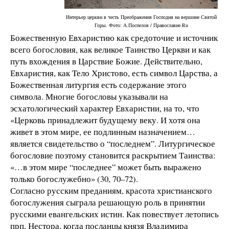
Интерьер церкви в честь Преображения Господня на вершине Святой
Горы. Фото: А.Поспелов / Православие.Ru
Божественную Евхаристию как средоточие и источник
всего богословия, как великое Таинство Церкви и как
путь вхождения в Царствие Божие. Действительно,
Евхаристия, как Тело Христово, есть символ Царства, а
Божественная литургия есть содержание этого
символа. Многие богословы указывали на
эсхатологический характер Евхаристии, на то, что
«Церковь принадлежит будущему веку. И хотя она
живет в этом мире, ее подлинным назначением…
является свидетельство о “последнем”. Литургическое
богословие поэтому становится раскрытием Таинства:
«…в этом мире “последнее” может быть выражено
только богослужебно» (30, 70–72).
Согласно русским преданиям, красота христианского
богослужения сыграла решающую роль в принятии
русскими евангельских истин. Как повествует летопись
прп. Нестора, когда посланцы князя Владимира