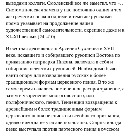
выводами коллеги, Смоленский все же заметил, что «…
Систематическая замена у нас постоянно одних и тех
же греческих знаков одними и теми же русскими
прямо указывает на продолжение нашей
художественной самодеятельности, окрепшее даже и к
XI–XII векам» (24, 410).
Известная деятельность Арсения Суханова в XVII
веке, искавшего и собиравшего рукописи Востока по
приказанию патриарха Никона, включала в себя и
собирание певческих рукописей. Необходимо было
найти опору для возвращения русских к более
традиционным формам церковного пения. В то же
самое время началось постепенное распространение, а
затем и укоренение многоголосного, или
полифонического, пения. Тенденции возвращения к
древнейшим и более традиционным формам
церковного пения не снискали всеобщего признания,
однако никогда не угасали полностью. Старцы иногда
резко выступали против партесного пения в русском