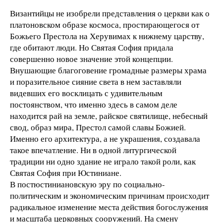
Византийцы не изобрели представления о церкви как о
платоновском образе космоса, простирающегося от
Божьего Престола на Херувимах к нижнему царству,
где обитают люди. Но Святая София придала
совершенно новое значение этой концепции.
Внушающие благоговение громадные размеры храма
и поразительное сияние света в нем заставляли
видевших его восклицать с удивительным
постоянством, что именно здесь в самом деле
находится рай на земле, райское святилище, небесный
свод, образ мира, Престол самой славы Божией.
Именно его архитектура, а не украшения, создавала
такое впечатление. Ни в одной литургической
традиции ни одно здание не играло такой роли, как
Святая София при Юстиниане.
В постюстиниановскую эру по социально-
политическим и экономическим причинам происходит
радикальное изменение места действия богослужения
и масштаба церковных сооружений. На смену