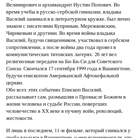
Велимирович и архимандрит Иустин Попович. Во
время учебы в русско-сербской гимназии, владыка
Василий занимался в литературном кружке, был лично
знаком с писателями Куприным, Мережковским,
Чириковым и другими. Во время войны владыка
Василий, будучи священником, участвовал в сербском
сопротивлении, а после войны два года провел в
коммунистических титовских лагерях. 26 лет вел
религиозные передачи на Би-Би-Си для Советского
Союза. Скончался 17 сентября 1999 года в Вашингтоне,
будучи епископом Американской Афтокефальной
церкви.
Обо всех этих событиях Епископ Василий,
рассказывает сам, размышляя о Промысле Божием в
жизни человека и судьбе России, повергших
человечество в ХХ веке в пучину войн, революций,
жестокости.
И лишь в последнем, 11-м фильме, который снимался у
гроба владыки в Вашингтоне, о нем вспоминают те, кто