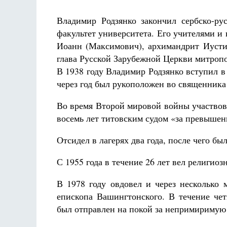
Владимир Родзянко закончил сербско-ру
факультет университета. Его учителями 
Иоанн (Максимович), архимандрит Иусти
глава Русской Зарубежной Церкви митроп
В 1938 году Владимир Родзянко вступил 
Разлуки не будет
через год был рукоположен во священник
Фредерика де Грааф
Во время Второй мировой войны участвова
восемь лет титовским судом «за превышен
Отсидел в лагерях два года, после чего б
С 1955 года в течение 26 лет вел религио
В 1978 году овдовел и через несколько
епископа Вашингтонского. В течение чет
был отправлен на покой за непримиримую 