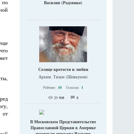
 по
Василия (Родзянко)
вной
 еще
 что
ожет
Солнце кротости и любви
Архим. Тихон (Шевкунов)
нты,
Рейтинг:
10
Голосов:
1
ред
23 908
8
огу,
 от
В Московском Представительстве
Православной Церкви в Америке
юдей
помянули епископа Василия