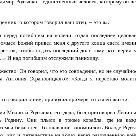
адимир Родзянко – единственный человек, которому он в
енник, о котором говорил ваш отец, – это я».
 перед погибшим на колени, отдал последнее целован
ромысл Божий привел меня с другого конца света именн
екресток, чтобы отдать последний долг тому, кто верил 
е…» И над погибшим отслужили панихиду.
ество. Он говорил, что это совпадения, но не случайно
а Антония (Храповицкого): «Когда я перестаю молить
то говорил о нем, приводил примеры из своей жизни.
ами Михаила Родзянко, его деда, был приговорен Ленин
ь Родину. Они плыли в трюме корабля, где на каж
 семьи беженцев. То плавание запомнилось Володе Родз
ах, как и путешествие на волах через разрушенную вой