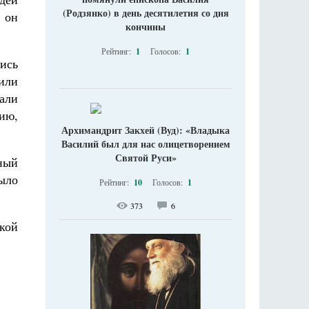
(Родзянко) в день десятилетия со дня
ы он
кончины
Рейтинг:
1
Голосов:
1
ись
сили
али
ию,
Архимандрит Закхей (Вуд): «Владыка
Василий был для нас олицетворением
Святой Руси»
ный
ыло
Рейтинг:
10
Голосов:
1
373
6
кой