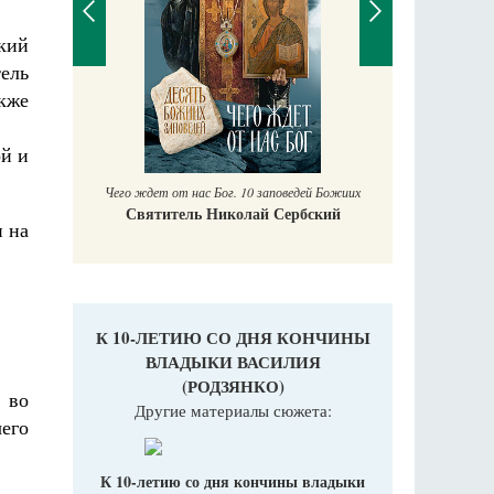
кий
тель
кже
П
Е
аучись у
ой и
Чего ждет от нас Бог. 10 заповедей Божиих
Святитель Николай Сербский
н на
К 10-ЛЕТИЮ СО ДНЯ КОНЧИНЫ
ВЛАДЫКИ ВАСИЛИЯ
(РОДЗЯНКО)
 во
Другие материалы сюжета:
его
К 10-летию со дня кончины владыки