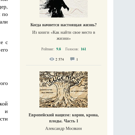
цер,
м по
пали
Когда начнется настоящая жизнь?
Из книги «Как найти свое место в
жизни​»
е с
 его
Рейтинг:
9.8
Голосов:
161
2 574
1
того
кой
ы и
Европейский нацизм: корни, крона,
сти
плоды. Часть 1
Александр Мосякин