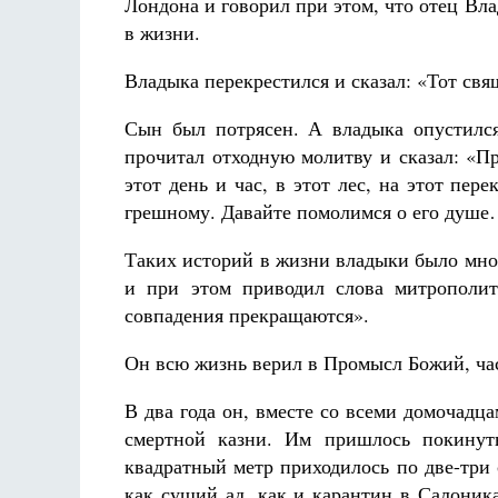
Лондона и говорил при этом, что отец Вл
в жизни.
Владыка перекрестился и сказал: «Тот свящ
Сын был потрясен. А владыка опустился
прочитал отходную молитву и сказал: «П
этот день и час, в этот лес, на этот пер
грешному. Давайте помолимся о его душ
Таких историй в жизни владыки было множ
и при этом приводил слова митрополит
совпадения прекращаются».
Он всю жизнь верил в Промысл Божий, час
В два года он, вместе со всеми домочадц
смертной казни. Им пришлось покинут
квадратный метр приходилось по две-три
как сущий ад, как и карантин в Салоник