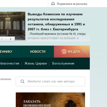
Подписаться на рассылку
Выводы Комиссии по изучению
результатов исследования
останков, обнаруженных в 1991 и
2007 гг. близ г. Екатеринбурга
...Погибший мужчина (останки № 4), следы
которого присутствуют на рубашке, и
Александр III с вероятностью не менее
99,9994% состоят в биологическом родстве
сын.
ЕННИКУ
НОВОСТИ
МЕДИА
благочестия
|
Жизнь Церкви
|
Богослужение
спечатать