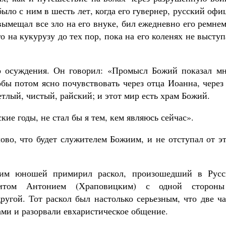
ыло с ним в шесть лет, когда его гувернер, русский офи
ымещал все зло на его внуке, бил ежедневно его ремне
о на кукурузу до тех пор, пока на его коленях не высту
о осуждения. Он говорил: «Промысл Божий показал мн
тобы потом ясно почувствовать через отца Иоанна, через
етлый, чистый, райский; и этот мир есть храм Божий.
кие годы, не стал бы я тем, кем являюсь сейчас».
лово, что будет служителем Божиим, и не отступал от э
ним юношей примирил раскол, произошедший в Русс
литом Антонием (Храповицким) с одной сторон
угой. Тот раскол был настолько серьезным, что две ча
ами и разорвали евхаристическое общение.