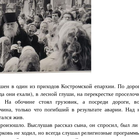
ашен в один из приходов Костромской епархии. По доро
да они ехали), в лесной глуши, на перекрестке просело
 На обочине стоял грузовик, а посреди дороги, во
чина, только что погибший в результате аварии. Над 
тался жив.
произошло. Выслушав рассказ сына, он спросил, был ли
рковь не ходил, но всегда слушал религиозные программ