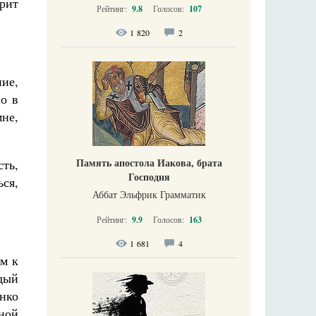
ерит
Рейтинг:
9.8
Голосов:
107
1 820
2
ие,
о в
мне,
Память апостола Иакова, брата
сть,
Господня
ся,
Аббат Эльфрик Грамматик
Рейтинг:
9.9
Голосов:
163
1 681
4
ым к
дый
янко
ной