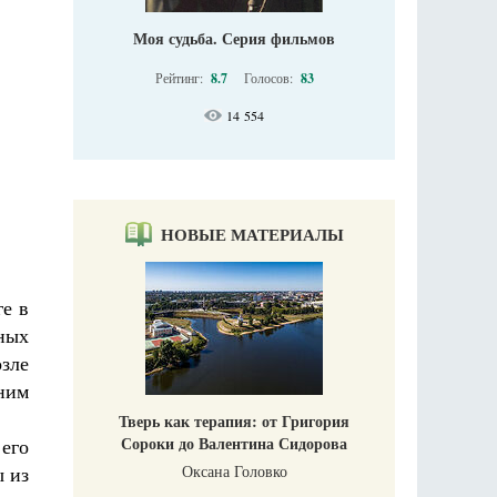
Моя судьба. Серия фильмов
Рейтинг:
8.7
Голосов:
83
14 554
НОВЫЕ МАТЕРИАЛЫ
ге в
чных
зле
ним
Тверь как терапия: от Григория
Сороки до Валентина Сидорова
 его
Оксана Головко
ы из