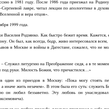
ссию в 1981 году. После 1986 года приезжал на Родину
е-Сергиевой лавре, читал лекции по апологетике в духо
Вселенной и вера отцов».
ября 1999 года.
и Василия Родзянко. Как быстро бежит время. Кажется,
ну. Он был, как всегда, бодр, живо интересовался всем,
рывов в Москве и войны в Дагестане, сожалел, что не м
. – Служил литургию на Преображение сидя, а в те моме
ли под руки. Милость Божия, что причастился…»
 в один из приездов в Москву: «Пока могу стоять пе
а иначе жить незачем». В этом была его суть: служить Б
ую он любил беззаветно. Эту любовь он унаследовал
аксимовича).
кнуться на любую просьбу, владыка привлекал к себе л