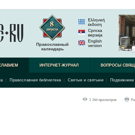
Ελληνική
έκδοση
Српска
верзиjа
English
Православный
version
календарь
как отец-
СЛАВИЕМ
ИНТЕРНЕТ-ЖУРНАЛ
ВОПРОСЫ СВЯЩ
ка
|
Православная библиотека
|
Святые и святыни
|
Подвижники 
2 260 просмотров
Ра