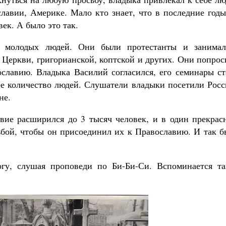
славии, Америке. Мало кто знает, что в последние год
ек. А было это так.
а молодых людей. Они были протестанты и занимал
 Церкви, григорианской, коптской и других. Они попро
славию. Владыка Василий согласился, его семинары ст
е количество людей. Слушатели владыки посетили Росс
не.
вие расширился до 3 тысяч человек, и в один прекрас
ьбой, чтобы он присоединил их к Православию. И так б
гу, слушая проповеди по Би-Би-Си. Вспоминается та