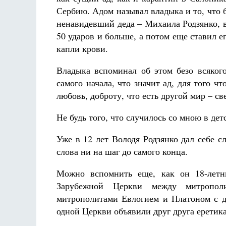
Сербию. Адом называл владыка и то, что б
ненавидевший деда – Михаила Родзянко, в
50 ударов и больше, а потом еще ставил ег
капли крови.
Владыка вспоминал об этом безо всяког
самого начала, что значит ад, для того ч
любовь, доброту, что есть другой мир – св
Не будь того, что случилось со мною в детс
Уже в 12 лет Володя Родзянко дал себе с
слова ни на шаг до самого конца.
Можно вспомнить еще, как он 18-лет
Зарубежной Церкви между митропо
митрополитами Евлогием и Платоном с др
одной Церкви объявили друг друга еретик