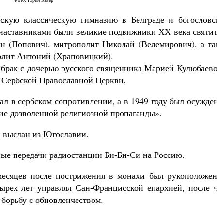
Фото: Юрий Кавер
сскую классическую гимназию в Белграде и богословс
и наставниками были великие подвижники ХХ века святи
н (Попович), митрополит Николай (Велемирович), а та
олит Антоний (Храповицкий).
Великомученик Георгий Победоносец. Н
в брак с дочерью русского священника Марией Кулюбаев
святого
а Сербской Православной Церкви.
Роман Котов
Как найти своё место в жизни
Кирилл Мурышев
л в сербском сопротивлении, а в 1949 году был осужде
ие дозволенной религиозной пропаганды».
ыл выслан из Югославии.
зные передачи радиостанции Би-Би-Си на Россию.
 месяцев после пострижения в монахи был рукоположен
ырех лет управлял Сан-Францисской епархией, после ч
борьбу с обновленчеством.