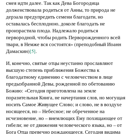
смея идти далее. Так как Дева Богородица
долженствовала родиться от Анны, то природа не
дерзала предупредить семени благодати, но
оставалась бесплодною, доколе благодать не
произрастила плода. Надлежало родиться
первородной, чтобы родить Перворожденного всей
твари, в Немже вся состоятся» (преподобный Иоанн
Дамаскин)
[5]
.
И, конечно, святые отцы неустанно прославляют
высшую степень приближения Божества к
благодатному единению с человечеством в лице
предызбранной Девы, рожденной по обетованию
Божию: «Сегодня приготовлена на земле
поразительная Книга, не начертания слов, но могущая
носить Самое Живущее Слово; и слово, не в воздухе
носящееся, но – Небесное; не обреченное на
исчезновение, но – внемлющих Ему похищающее от
гибели; не от движения человеческого языка, но – от
Бога Отца превечно рождающееся. Сегодня видима