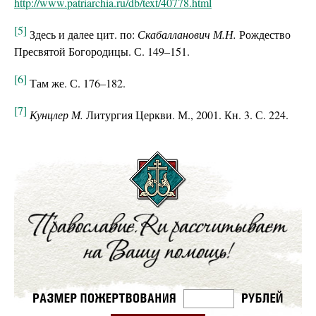
http://www.patriarchia.ru/db/text/40778.html
[5]
Здесь и далее цит. по:
Скабалланович М.Н.
Рождество
Пресвятой Богородицы. С. 149–151.
[6]
Там же. С. 176–182.
[7]
Кунцлер М.
Литургия Церкви. М., 2001. Кн. 3. С. 224.