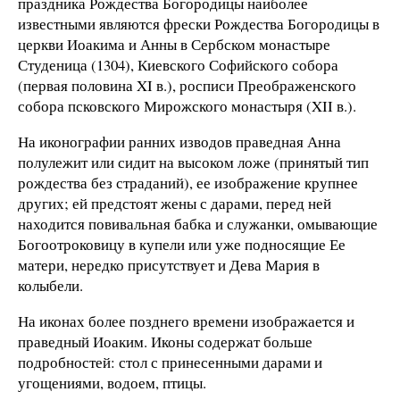
праздника Рождества Богородицы наиболее
известными являются фрески Рождества Богородицы в
церкви Иоакима и Анны в Сербском монастыре
Студеница (1304), Киевского Софийского собора
(первая половина XI в.), росписи Преображенского
собора псковского Мирожского монастыря (XII в.).
На иконографии ранних изводов праведная Анна
полулежит или сидит на высоком ложе (принятый тип
рождества без страданий), ее изображение крупнее
других; ей предстоят жены с дарами, перед ней
находится повивальная бабка и служанки, омывающие
Богоотроковицу в купели или уже подносящие Ее
матери, нередко присутствует и Дева Мария в
колыбели.
На иконах более позднего времени изображается и
праведный Иоаким. Иконы содержат больше
подробностей: стол с принесенными дарами и
угощениями, водоем, птицы.