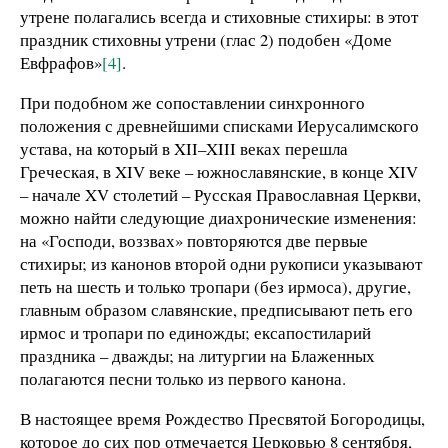
утрене полагались всегда и стиховные стихиры: в этот
праздник стиховны утрени (глас 2) подобен «Доме
Евфрафов»
[4]
.
При подобном же сопоставлении синхронного
положения с древнейшими списками Иерусалимского
устава, на который в XII–XIII веках перешла
Греческая, в XIV веке – южнославянские, в конце XIV
– начале XV столетий – Русская Православная Церкви,
можно найти следующие диахронические изменения:
на «Господи, воззвах» повторяются две первые
стихиры; из канонов второй одни рукописи указывают
петь на шесть и только тропари (без ирмоса), другие,
главным образом славянские, предписывают петь его
ирмос и тропари по единожды; ексапостиларий
праздника – дважды; на литургии на Блаженных
полагаются песни только из первого канона.
В настоящее время Рождество Пресвятой Богородицы,
которое до сих пор отмечается Церковью 8 сентября,