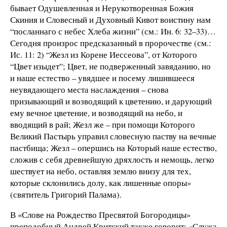
бывает Одушевленная и Нерукотворенная Божия
Скиния и Словесный и Духовный Кивот воистину нам
“посланнаго с небес Хлеба жизни” (см.: Ин. 6: 32–33)…
Сегодня произрос предсказанный в пророчестве (см.:
Ис. 11: 2) “Жезл из Корене Иессеова”, от Которого
“Цвет изыдет”; Цвет, не подверженный завяданию, но
и наше естество – увядшее и посему лишившееся
неувядающего места наслаждения – снова
призывающий и возводящий к цветению, и дарующий
ему вечное цветение, и возводящий на небо, и
вводящий в рай; Жезл же – при помощи Которого
Великий Пастырь управил словесную паству на вечные
пастбища; Жезл – опершись на Который наше естество,
сложив с себя древнейшую дряхлость и немощь, легко
шествует на небо, оставляя землю внизу для тех,
которые склонились долу, как лишенные опоры»
(святитель Григорий Палама).
В «Слове на Рождество Пресвятой Богородицы»
преподобный Андрей Критский также говорит: «Служа