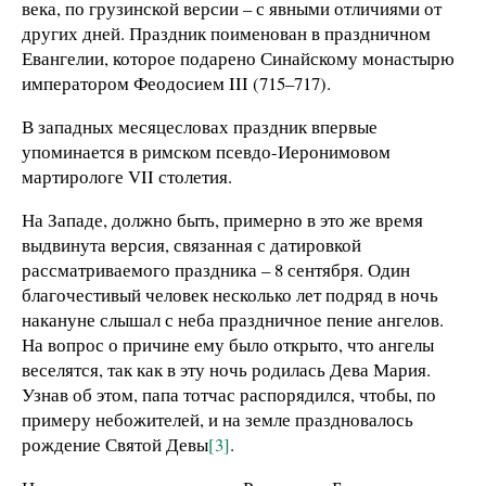
века, по грузинской версии – с явными отличиями от
других дней. Праздник поименован в праздничном
Евангелии, которое подарено Синайскому монастырю
императором Феодосием III (715–717).
В западных месяцесловах праздник впервые
упоминается в римском псевдо-Иеронимовом
мартирологе VII столетия.
На Западе, должно быть, примерно в это же время
выдвинута версия, связанная с датировкой
рассматриваемого праздника – 8 сентября. Один
благочестивый человек несколько лет подряд в ночь
накануне слышал с неба праздничное пение ангелов.
На вопрос о причине ему было открыто, что ангелы
веселятся, так как в эту ночь родилась Дева Мария.
Узнав об этом, папа тотчас распорядился, чтобы, по
примеру небожителей, и на земле праздновалось
рождение Святой Девы
[3]
.