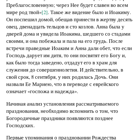
Преблагословенную; через Нее будет славен во всем
мире род твой»
[2]
. Такое же видение было и Иоакиму.
Он поспешил домой, обещав принести в жертву десять
овец, двенадцать тельцов и сто козлов. Анна была у
дверей дома и увидела Иоакима, шедшего со стадами
своими, и она побежала и пала на его грудь. После
встречи праведные Иоаким и Анна дали обет, что если
Господь дарует им дитя, то они посвятят его Богу и,
как было тогда заведено, отдадут его в храм для
служения до совершеннолетия. И действительно, в
свой срок, 8 сентября, у них родилась Дочь. Они
назвали Ее Мариею, что в переводе с еврейского
означает «госпожа и надежда».
Начиная анализ установления рассматриваемого
празднования, необходимо вспомнить о том, что
Богородичные праздники появляются позднее
Господских.
Первые упоминания о праздновании Рождества