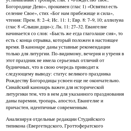
Богородице Дево», прокимен (глас 1) «Освятил есть
селение Свое», стих «Бог нам прибежище и сила»,
чтения: Прем. 8: 2–4; Ис. 11: 1; Евр. 8: 7–9, 10; аллилуиа
(глас 8 «Слыши дщи»); Лк. 11: 27–32. Евангелие
начинается со слов: «Бысть же егда глаголаше сия», то
есть с конца отрывка, который положен в настоящее
время. В канонаре даны уставные рекомендации
только для литургии. По-видимому, вечерня и утреня в
этот праздник не имела серьезных отличий от
будничных, что в свою очередь приводит к
следующему выводу: статус великого праздника
Рождеству Богородицы усвоен еще не окончательно.
Синайский канонарь важен для исторической
литургики тем, что в нем для указанного празднования
даны паремии, тропарь, апостол, Евангелие и
причастен, идентичные современным.
Анализируя отдельные редакции Студийского
типикона (Евергетидского, Гроттофератского