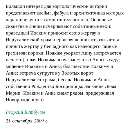
Большой интерес для эортологической истории
представляют клейма, фабула и архитектоника которых
характеризуются самостоятельностью. Основные
сюжетные линии исчерпывают событийные вехи:
праведный Иоаким приносит свою жертву в
Иерусалимский храм; первосвященник отказывается
принять жертву у бесчадного как имеющего тайные
грехи или пороки; Иоаким укоряет Анну (встречается
нечасто); плач Иоакима в пустыне; плач Анны в саду;
моление Иоакима и Анны; благовестие Иоакиму и
Анне; встреча супругов у Золотых ворот
Иерусалимского храма; беседа Иоакима и Анны;
собственно Рождество Богородицы; ласкание Девы
Марии (Иоаким и Анна сидят рядом, придерживая
Новорожденную).
Георгий Битбунов
21 сентября 2009 г.