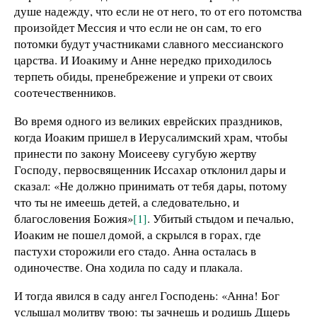
душе надежду, что если не от него, то от его потомства
произойдет Мессия и что если не он сам, то его
потомки будут участниками славного мессианского
царства. И Иоакиму и Анне нередко приходилось
терпеть обиды, пренебрежение и упреки от своих
соотечественников.
Во время одного из великих еврейских праздников,
когда Иоаким пришел в Иерусалимский храм, чтобы
принести по закону Моисееву сугубую жертву
Господу, первосвященник Иссахар отклонил дары и
сказал: «Не должно принимать от тебя дары, потому
что ты не имеешь детей, а следовательно, и
благословения Божия»
[1]
. Убитый стыдом и печалью,
Иоаким не пошел домой, а скрылся в горах, где
пастухи сторожили его стадо. Анна осталась в
одиночестве. Она ходила по саду и плакала.
И тогда явился в саду ангел Господень: «Анна! Бог
услышал молитву твою: ты зачнешь и родишь Дщерь