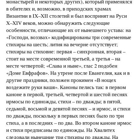
монастырей и некоторых других), который применялся
в обителях и, возможно, в приходских храмах
Византии в IX–XII столетий и был воспринят на Руси
X–XIV веков, можно обнаружить следующие
особенности, отличающие их от нынешнего устава: на
«Господи, воззвах» кодифицированы три современные
стихиры на шесть; лития на вечерне отсутствует;
стихиры на стиховне: первая – синхронная, вторая –
стоит на месте современной третьей, а третья – на
месте четвертой; «Слава и ныне», глас 2 подобен
«Доме Евфрафов». На утрене после Евангелия, как и в
другие праздники, положен прокимен «В нощех
воздежите руки вашя». Каноны пелись так: в первом
каноне в первой, третьей, четвертой и шестой песнях
ирмосы по единожды, стихи – по дважды; в пятой,
седьмой, восьмой и девятой песнях – и ирмос, и стихи
по дважды, поскольку в первых песнях было по три
стиха, а в последних – по два. Во втором каноне ирмос
и стихи предписаны по единожды. На Хвалитех
следовали нынешние три стихиры по дважды. На