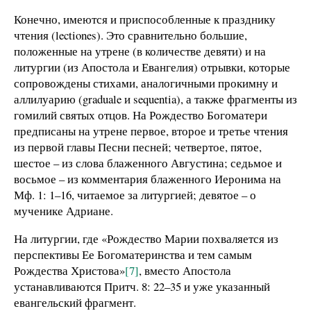
Конечно, имеются и приспособленные к празднику
чтения (lectiones). Это сравнительно большие,
положенные на утрене (в количестве девяти) и на
литургии (из Апостола и Евангелия) отрывки, которые
сопровождены стихами, аналогичными прокимну и
аллилуарию (graduale и sequentia), а также фрагменты из
гомилий святых отцов. На Рождество Богоматери
предписаны на утрене первое, второе и третье чтения
из первой главы Песни песней; четвертое, пятое,
шестое – из слова блаженного Августина; седьмое и
восьмое – из комментария блаженного Иеронима на
Мф. 1: 1–16, читаемое за литургией; девятое – о
мученике Адриане.
На литургии, где «Рождество Марии похваляется из
перспективы Ее Богоматеринства и тем самым
Рождества Христова»
[7]
, вместо Апостола
устанавливаются Притч. 8: 22–35 и уже указанный
евангельский фрагмент.