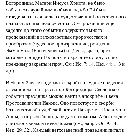
Богородицы, Матери Иисуса Христа, не было
событием случайным и обычным, ибо Ей была
отведена важная роль в осуществлении Божественного
плана спасения человечества. О Ее рождении еще
задолго до этого события содержится много
предсказаний в ветхозаветных пророчествах и
прообразах (чудесное произрастание; рождение
Эммануила (Богочеловека) от Девы; врата, чрез
которые пройдет Господь, но врата те останутся по-
прежнему закрыты и проч. См.: Ис. 7: 14; Иез. 44: 1–3 и
др.).
В Новом Завете содержатся крайне скудные сведения
о земной жизни Пресвятой Богородицы. Сведения о
событии праздника можно найти в апокрифе II века –
Протоевангелии Иакова. Оно повествует о скорби
благочестивой иудейской четы в Назарете – Иоакима и
Анны, которым Господь не дал потомства. А бесплодие
считалось знаком гнева Божия (см., напр.: Ос. 9: 14;
Иер. 29: 32). Каждый ветхозаветный праведник питал в