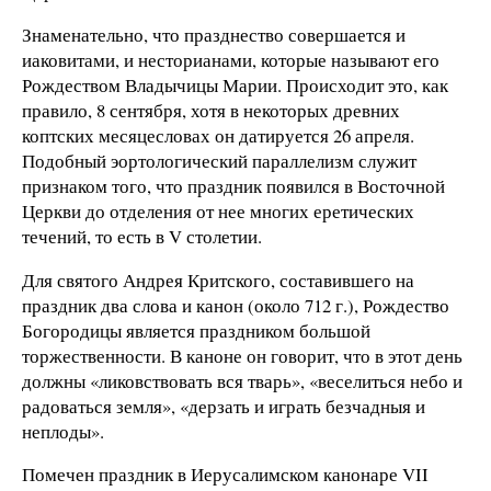
Знаменательно, что празднество совершается и
иаковитами, и несторианами, которые называют его
Рождеством Владычицы Марии. Происходит это, как
правило, 8 сентября, хотя в некоторых древних
коптских месяцесловах он датируется 26 апреля.
Подобный эортологический параллелизм служит
признаком того, что праздник появился в Восточной
Церкви до отделения от нее многих еретических
течений, то есть в V столетии.
Для святого Андрея Критского, составившего на
праздник два слова и канон (около 712 г.), Рождество
Богородицы является праздником большой
торжественности. В каноне он говорит, что в этот день
должны «ликовствовать вся тварь», «веселиться небо и
радоваться земля», «дерзать и играть безчадныя и
неплоды».
Помечен праздник в Иерусалимском канонаре VII