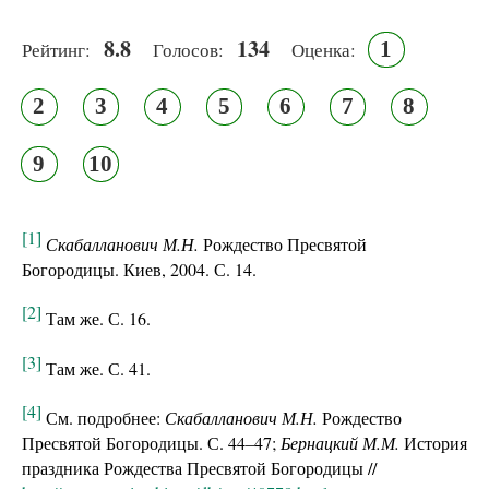
8.8
134
1
Рейтинг:
Голосов:
Оценка:
2
3
4
5
6
7
8
9
10
[1]
Скабалланович М.Н.
Рождество Пресвятой
Богородицы. Киев, 2004. С. 14.
[2]
Там же. С. 16.
[3]
Там же. С. 41.
[4]
См. подробнее:
Скабалланович М.Н.
Рождество
Пресвятой Богородицы. С. 44–47;
Бернацкий М.М.
История
праздника Рождества Пресвятой Богородицы //