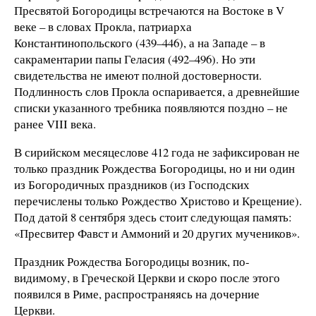
Пресвятой Богородицы встречаются на Востоке в V
веке – в словах Прокла, патриарха
Константинопольского (439–446), а на Западе – в
сакраментарии папы Геласия (492–496). Но эти
свидетельства не имеют полной достоверности.
Подлинность слов Прокла оспаривается, а древнейшие
списки указанного требника появляются поздно – не
ранее VIII века.
В сирийском месяцеслове 412 года не зафиксирован не
только праздник Рождества Богородицы, но и ни один
из Богородичных праздников (из Господских
перечислены только Рождество Христово и Крещение).
Под датой 8 сентября здесь стоит следующая память:
«Пресвитер Фавст и Аммоний и 20 других мучеников».
Праздник Рождества Богородицы возник, по-
видимому, в Греческой Церкви и скоро после этого
появился в Риме, распространяясь на дочерние
Церкви.