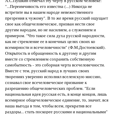
А.С.Пушкин отмечал эту черту в русском человеке:
"...Пеpеимчивость его известна (...) Никогда не
встретите вы в нашем народе невежественного
презрения к чужому". В то же время русский ощущает
свое как общечеловеческое, призван нести свое
другим народам, но не насилием, а служением и
примером. "Что такое сила духа русской народности,
как не стремление ее в конечных целях своих ко
всемирности и всечеловечности" (Ф.М.Достоевский).
Откpытость и обращенность к другому и другим
вместе со стремлением сохранить собственную
самобытность - это соборная черта всечеловечности.
Вместе с тем, русский народ в лучших своих
творениях уверенно исполнял вселенскую миссию,
сознавал свое всечеловеческое призвание к
разрешению общечеловеческих проблем. "Если
национальная идея русская есть, в конце концов, лишь
всемирное общечеловеческое единение, то, значит, вся
наша выгода в том, чтобы всем, прекратив все
раздоры... стать поскорее русскими и национальными"