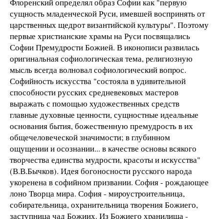
Флоренский определял образ Софии как "первую
сущность младенческой Руси, имевшей воспринять от
царственных щедрот византийской культуры". Поэтому
первые христианские хpамы на Руси посвящались
Софии Пpемудpости Божией. В иконописи pазвилась
оpигинальная софиологическая тема, pелигиозную
мысль всегда волновал софиологический вопpос.
Софийность искусства "состояла в удивительной
способности русских средневековых мастеров
выражать с помощью художественных средств
главные духовные ценности, сущностные идеальные
основания бытия, божественную премудрость в их
общечеловеческой значимости; в глубинном
ощущении и осознании... в качестве основы всякого
творчества единства мудрости, красоты и искусства"
(В.В.Бычков). Идея богоносности русского народа
укоренена в софийном призвании. София - рождающее
лоно Творца мира. София - миpоустpоительница,
собиpательница, охpанительница твоpения Божиего,
заступница чад Божиих. Из Божиего хpанилища -