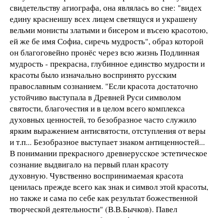
свидетельству агиографа, она являлась во сне: "видех
едину краснеишу всех лицем светящуся и украшену
вельми монисты златыми и бисером и въсею красотою,
ей же бе имя Софиа, сиречь мудрость", образ которой
он благоговейно пронёс через всю жизнь Подлинная
мудрость - прекрасна, глубинное единство мудрости и
красоты было изначально воспринято русским
православным сознанием. "Если красота достаточно
устойчиво выступала в Древней Руси символом
святости, благочестия и в целом всего комплекса
духовных ценностей, то безобразное часто служило
ярким выражением антисвятости, отступления от веры
и т.п... Безобразное выступает знаком антиценностей...
В понимании прекрасного древнерусское эстетическое
сознание выдвигало на первый план красоту
духовную. Чувственно воспринимаемая красота
ценилась прежде всего как знак и символ этой красоты,
но также и сама по себе как результат божественной
творческой деятельности" (В.В.Бычков). Павел