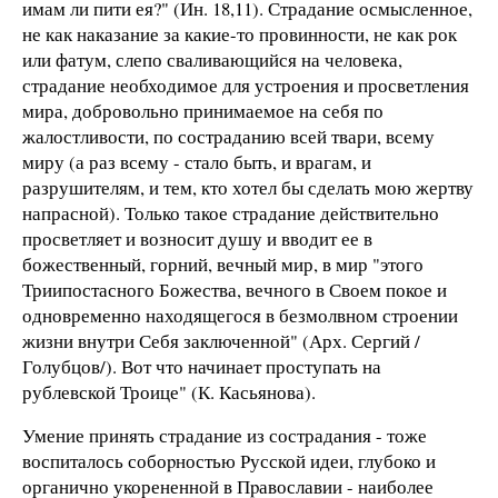
имам ли пити ея?" (Ин. 18,11). Страдание осмысленное,
не как наказание за какие-то провинности, не как рок
или фатум, слепо сваливающийся на человека,
страдание необходимое для устроения и просветления
мира, добровольно принимаемое на себя по
жалостливости, по состраданию всей твари, всему
миру (а раз всему - стало быть, и врагам, и
разрушителям, и тем, кто хотел бы сделать мою жертву
напрасной). Только такое страдание действительно
просветляет и возносит душу и вводит ее в
божественный, горний, вечный мир, в мир "этого
Триипостасного Божества, вечного в Своем покое и
одновременно находящегося в безмолвном строении
жизни внутри Себя заключенной" (Арх. Сергий /
Голубцов/). Вот что начинает проступать на
рублевской Троице" (К. Касьянова).
Умение принять страдание из сострадания - тоже
воспиталось собоpностью Русской идеи, глубоко и
органично укорененной в Пpавославии - наиболее