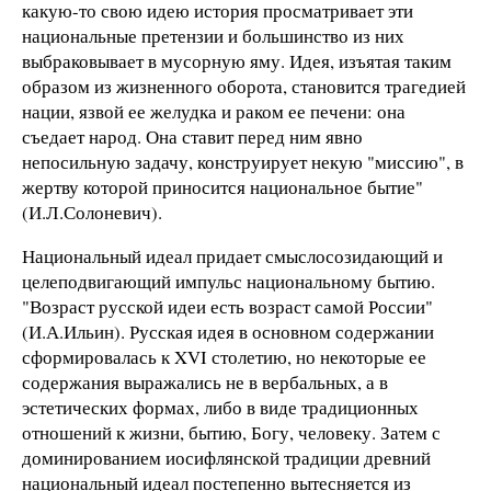
какую-то свою идею история просматривает эти
национальные претензии и большинство из них
выбраковывает в мусорную яму. Идея, изъятая таким
образом из жизненного оборота, становится трагедией
нации, язвой ее желудка и раком ее печени: она
съедает народ. Она ставит перед ним явно
непосильную задачу, конструирует некую "миссию", в
жертву которой приносится национальное бытие"
(И.Л.Солоневич).
Национальный идеал придает смыслосозидающий и
целеподвигающий импульс национальному бытию.
"Возраст русской идеи есть возраст самой России"
(И.А.Ильин). Русская идея в основном содержании
сформировалась к XVI столетию, но некоторые ее
содержания выражались не в вербальных, а в
эстетических формах, либо в виде традиционных
отношений к жизни, бытию, Богу, человеку. Затем с
доминированием иосифлянской традиции древний
национальный идеал постепенно вытесняется из