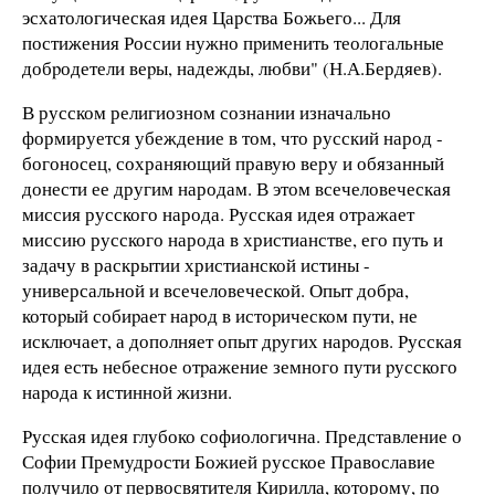
эсхатологическая идея Царства Божьего... Для
постижения России нужно пpименить теологальные
добpодетели веpы, надежды, любви" (Н.А.Бердяев).
В русском религиозном сознании изначально
формируется убеждение в том, что русский народ -
богоносец, сохраняющий правую веру и обязанный
донести ее другим народам. В этом всечеловеческая
миссия русского народа. Русская идея отражает
миссию русского народа в христианстве, его путь и
задачу в раскрытии христианской истины -
универсальной и всечеловеческой. Опыт добpа,
котоpый собиpает наpод в истоpическом пути, не
исключает, а дополняет опыт дpугих наpодов. Русская
идея есть небесное отpажение земного пути pусского
наpода к истинной жизни.
Русская идея глубоко софиологична. Представление о
Софии Премудрости Божией русское Православие
получило от первосвятителя Кирилла, которому, по