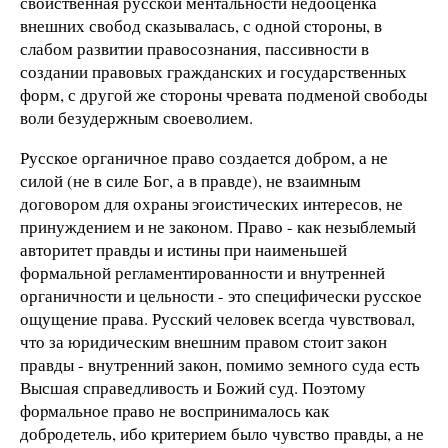
свойственная русской ментальности недооценка
внешних свобод сказывалась, с одной стороны, в
слабом развитии правосознания, пассивности в
создании правовых гражданских и государственных
форм, с другой же стороны чревата подменой свободы
воли безудержным своеволием.
Русское органичное право создается добром, а не
силой (не в силе Бог, а в правде), не взаимным
договором для охраны эгоистических интересов, не
принуждением и не законом. Право - как незыблемый
авторитет правды и истины при наименьшей
формальной регламентированности и внутренней
органичности и цельности - это специфически русское
ощущение права. Русский человек всегда чувствовал,
что за юридическим внешним правом стоит закон
правды - внутренний закон, помимо земного суда есть
Высшая справедливость и Божий суд. Поэтому
фоpмальное пpаво не воспpинималось как
добpодетель, ибо кpитеpием было чувство пpавды, а не