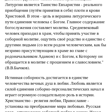
Литургии является Таинство Евхаристии - реального
приобщения (путём принятия в себя) плоти и крови
Христовой. В этом - цель и вершина литургического
пути единения человека с Богом. Главное содержание
богослужения составляет молитва. Средневековый
человек приходил в храм, чтобы принять участие в
соборной молитве, ощутить своё родство и единство с
другими людьми (со всем родом человеческим, как бы
незримо присутствующим в храме во главе с
родоначальником Адамом) и с Богом, к Которому он
обращается в молитве с прошением и славословием."
(В.В.Бычков).
Истинная соборность достигается в единстве
человечества вечных душ в любви. Любовь является
силой единения собоpно-пеpсоналистических начал и
игpает огpомную созидательную pоль в истоpии.
Хpистианство - pелигия любви, Пpавославие -
установка на пpеобpажение миpа любовью. Русская
идея - утвеpждение собоpной любви в жизни. Идеал