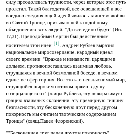
силу преодолевать трудности, через которые этот путь
пролегал. Такой благодатной, все освещающей и все
воедино соединяющей идеей явилось таинство любви
во Святой Троице, призывающей к подобному
объединению всех людей: "Да вси едино будут" (Ин.
17,21). Преподобный Сергий был действенным
[1]
носителем этой идеи"
. Андрей Рублев выразил
национальное миросозерцание, народный идеал
своего времени. "Вражде и ненависти, царящим в
дольнем, противопоставилась взаимная любовь,
струящаяся в вечной безмолвной беседе, в вечном
единстве сфер горних. Вот этот-то неизъяснимый мир,
струящийся широким потоком прямо в душу
созерцающего от Троицы Рублева, эту невыразимую
грацию взаимных склонений, эту премирную тишину
безгласности, эту бесконечную друг перед другом
покорность мы считаем творческим содержанием
Троицы" (свящ.Павел Флоренский).
""Бесконечная друг перед другом покорность",