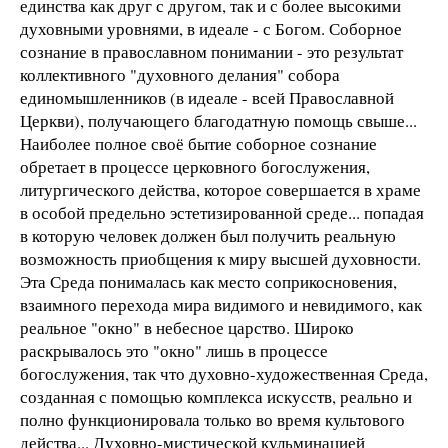
единства как друг с другом, так и с более высокими
духовными уровнями, в идеале - с Богом. Соборное
сознание в православном понимании - это результат
коллективного "духовного делания" собора
единомышленников (в идеале - всей Православной
Церкви), получающего благодатную помощь свыше...
Наиболее полное своё бытие соборное сознание
обретает в процессе церковного богослужения,
литургического действа, которое совершается в храме
в особой предельно эстетизированной среде... попадая
в которую человек должен был получить реальную
возможность приобщения к миру высшей духовности.
Эта Среда понималась как место соприкосновения,
взаимного перехода мира видимого и невидимого, как
реальное "окно" в небесное царство. Широко
раскрывалось это "окно" лишь в процессе
богослужения, так что духовно-художественная Среда,
созданная с помощью комплекса искусств, реально и
полно функционировала только во время культового
действа... Духовно-мистической кульминацией