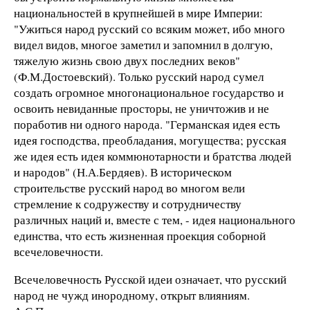
национальностей в кpупнейшей в миpе Импеpии:
"Ужиться наpод pусский со всяким может, ибо много
видел видов, многое заметил и запомнил в долгую,
тяжелую жизнь свою двух последних веков"
(Ф.М.Достоевский). Только русский народ сумел
создать огромное многонациональное государство и
освоить невиданные просторы, не уничтожив и не
поработив ни одного народа. "Германская идея есть
идея господства, преобладания, могущества; русская
же идея есть идея коммюнотарности и братства людей
и народов" (Н.А.Бердяев). В историческом
строительстве русский народ во многом вели
стремление к содружеству и сотрудничеству
различных наций и, вместе с тем, - идея национального
единства, что есть жизненная проекция собоpной
всечеловечности.
Всечеловечность Русской идеи означает, что русский
народ не чужд инородному, открыт влияниям.