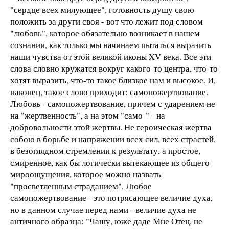
"сердце всех милующее", готовность душу свою
положить за други своя - вот что лежит под словом
"любовь", которое обязательно возникает в нашем
сознании, как только мы начинаем пытаться выразить
наши чувства от этой великой иконы XV века. Все эти
слова словно кружатся вокруг какого-то центра, что-то
хотят выразить, что-то такое близкое нам и высокое. И,
наконец, такое слово приходит: самопожертвование.
Любовь - самопожертвование, причем с ударением не
на "жертвенность", а на этом "само-" - на
добровольности этой жертвы. Не героическая жертва
собою в борьбе и напряжении всех сил, всех страстей,
в безоглядном стремлении к результату, а простое,
смиренное, как бы логически вытекающее из общего
мироощущения, которое можно назвать
"просветленным страданием". Любое
самопожертвование - это потрясающее величие духа,
но в данном случае перед нами - величие духа не
античного образца: "Чашу, юже даде Мне Отец, не