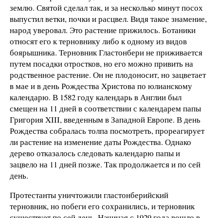
землю. Святой сделал так, и за несколько минут посох
выпустил ветки, почки и расцвел. Видя такое знамение,
народ уверовал. Это растение прижилось. Ботаники
относят его к терновнику либо к одному из видов
боярышника. Терновник Гластонбери не приживается
путем посадки отростков, но его можно привить на
родственное растение. Он не плодоносит, но зацветает
в мае и в день Рождества Христова по юлианскому
календарю. В 1582 году календарь в Англии был
смещен на 11 дней в соответствии с календарем папы
Григория XIII, введенным в Западной Европе. В день
Рождества собралась толпа посмотреть, прореагирует
ли растение на изменение даты Рождества. Однако
дерево отказалось следовать календарю папы и
зацвело на 11 дней позже. Так продолжается и по сей
день.
Протестанты уничтожили гластонберийский
терновник, но побеги его сохранились, и терновник
существует по сей день. Начиная с 1929 года вошло в