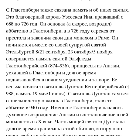
С Гластонбери также связана память и об иных святых.
Это благоверный король Уэссекса Ина, правивший с
688 по 726 год. Он основал (а скорее, возродил)
аббатство в Гластонбери, а в 726 году отрекся от
престола и закончил свои дни монахом в Риме. Он
почитается вместе со своей супругой святой
Этельбургой 8/21 сентября. 23 октября/5 ноября
совершается память святой Эльфледы
Гластонберийской (874–936), принцессы из Англии,
уехавшей в Гластонбери и долгое время
подвизавшейся в полном уединении и затворе. Ее
весьма почитал святитель Дунстан Кентерберийский (†
988, память 19 мая/1 июня). Святитель Дунстан сам вел
отшельническую жизнь в Гластонбери, став его
аббатом в 940 году. Именно с Гластонбери началось
духовное возрождение Англии и восстановление в ней
монашества в X веке. Часть мощей святого Дунстана
долгое время хранилась в этой обители, которую он
очень любил и оберегал. Благодаря этому великому