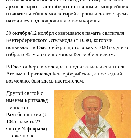
архипастырю Гластонбери стал одним из мощнейших
и влиятельнейших монастырей страны и долгое время
находился под покровительством короны.
30 октября/12 ноября совершается память святителя
Кентерберийского Этельнода († 1038), который
подвизался в Гластонбери, до того как в 1020 году его
избрали 32-м архиепископом Кентерберийским.
В Гластонбери в молодости подвизались и святители
Ательм и Бритвальд Кентерберийские, а последний,
возможно, был здесь настоятелем.
Другой святой с
именем Бритвальд
– епископ
Рамсберийский (†
1045, память 22
января/4 февраля)
– тоже тесно