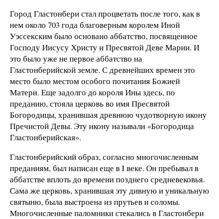
Город Гластонбери стал процветать после того, как в
нем около 703 года благоверным королем Иной
Уэссекским было основано аббатство, посвященное
Господу Иисусу Христу и Пресвятой Деве Марии. И
это было уже не первое аббатство на
Гластонберийской земле. С древнейших времен это
место было местом особого почитания Божией
Матери. Еще задолго до короля Ины здесь, по
преданию, стояла церковь во имя Пресвятой
Богородицы, хранившая древнюю чудотворную икону
Пречистой Девы. Эту икону называли «Богородица
Гластонберийская».
Гластонберийский образ, согласно многочисленным
преданиям, был написан еще в I веке. Он пребывал в
аббатстве вплоть до времени позднего средневековья.
Сама же церковь, хранившая эту дивную и уникальную
святыню, была выстроена из прутьев и соломы.
Многочисленные паломники стекались в Гластонбери