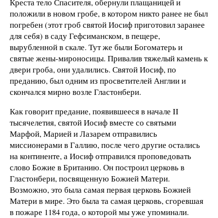
Креста тело Спасителя, обернули плащаницей и
положили в новом гробе, в котором никто ранее не был
погребен (этот гроб святой Иосиф приготовил заранее
для себя) в саду Гефсиманском, в пещере,
вырубленной в скале. Тут же были Богоматерь и
святые жены-мироносицы. Привалив тяжелый камень к
двери гроба, они удалились. Святой Иосиф, по
преданию, был одним из просветителей Англии и
скончался мирно возле Гластонбери.
Как говорит предание, появившееся в начале II
тысячелетия, святой Иосиф вместе со святыми
Марфой, Марией и Лазарем отправились
миссионерами в Галлию, после чего другие остались
на континенте, а Иосиф отправился проповедовать
слово Божие в Британию. Он построил церковь в
Гластонбери, посвященную Божией Матери.
Возможно, это была самая первая церковь Божией
Матери в мире. Это была та самая церковь, сгоревшая
в пожаре 1184 года, о которой мы уже упоминали.