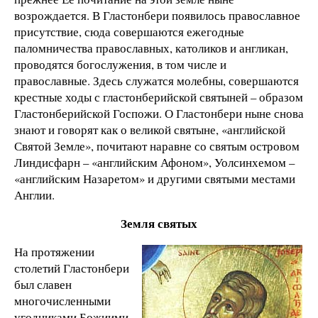
возрождается. В Гластонбери появилось православное
присутствие, сюда совершаются ежегодные
паломничества православных, католиков и англикан,
проводятся богослужения, в том числе и
православные. Здесь служатся молебны, совершаются
крестные ходы с гластонберийской святыней – образом
Гластонберийской Госпожи. О Гластонбери ныне снова
знают и говорят как о великой святыне, «английской
Святой Земле», почитают наравне со святым островом
Линдисфарн – «английским Афоном», Уолсинхемом –
«английским Назаретом» и другими святыми местами
Англии.
Земля святых
На протяжении
столетий Гластонбери
был славен
многочисленными
угодниками Божиими.