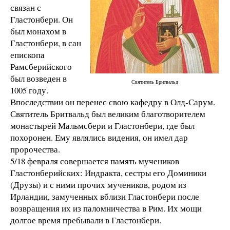
связан с
Гластонбери. Он
был монахом в
Гластонбери, в сан
епископа
Рамсберийского
был возведен в
Святитель Бритвальд
1005 году.
Впоследствии он перенес свою кафедру в Олд-Сарум.
Святитель Бритвальд был великим благотворителем
монастырей Мальмсбери и Гластонбери, где был
похоронен. Ему являлись видения, он имел дар
пророчества.
5/18 февраля совершается память мучеников
Гластонберийских: Индракта, сестры его Доминики
(Друзы) и с ними прочих мучеников, родом из
Ирландии, замученных вблизи Гластонбери после
возвращения их из паломничества в Рим. Их мощи
долгое время пребывали в Гластонбери.