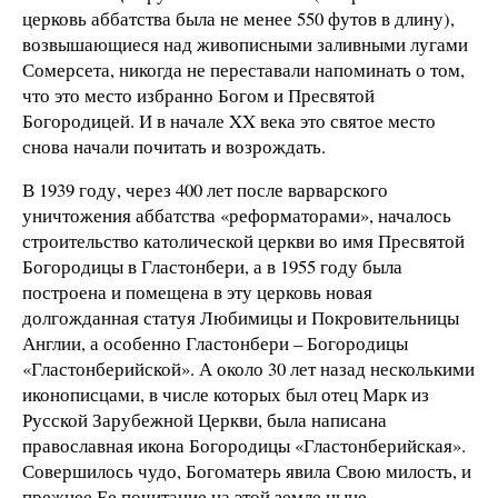
церковь аббатства была не менее 550 футов в длину),
возвышающиеся над живописными заливными лугами
Сомерсета, никогда не переставали напоминать о том,
что это место избранно Богом и Пресвятой
Богородицей. И в начале XX века это святое место
снова начали почитать и возрождать.
В 1939 году, через 400 лет после варварского
уничтожения аббатства «реформаторами», началось
строительство католической церкви во имя Пресвятой
Богородицы в Гластонбери, а в 1955 году была
построена и помещена в эту церковь новая
долгожданная статуя Любимицы и Покровительницы
Англии, а особенно Гластонбери – Богородицы
«Гластонберийской». А около 30 лет назад несколькими
иконописцами, в числе которых был отец Марк из
Русской Зарубежной Церкви, была написана
православная икона Богородицы «Гластонберийская».
Совершилось чудо, Богоматерь явила Свою милость, и
прежнее Ее почитание на этой земле ныне