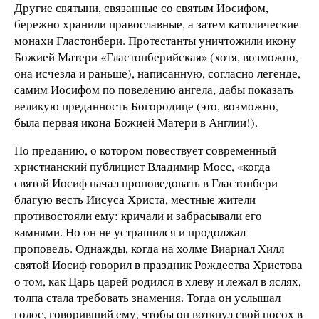
Другие святыни, связанные со святым Иосифом,
бережно хранили православные, а затем католические
монахи Гластонбери. Протестанты уничтожили икону
Божией Матери «Гластонберийская» (хотя, возможно,
она исчезла и раньше), написанную, согласно легенде,
самим Иосифом по повелению ангела, дабы показать
великую преданность Богородице (это, возможно,
была первая икона Божией Матери в Англии!).
По преданию, о котором повествует современный
христианский публицист Владимир Мосс, «когда
святой Иосиф начал проповедовать в Гластонбери
благую весть Иисуса Христа, местные жители
противостояли ему: кричали и забрасывали его
камнями. Но он не устрашился и продолжал
проповедь. Однажды, когда на холме Виариал Хилл
святой Иосиф говорил в праздник Рождества Христова
о том, как Царь царей родился в хлеву и лежал в яслях,
толпа стала требовать знамения. Тогда он услышал
голос, говоривший ему, чтобы он воткнул свой посох в