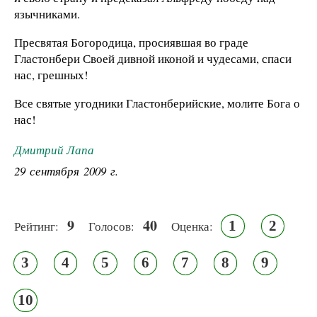
язычниками.
Пресвятая Богородица, просиявшая во граде
Гластонбери Своей дивной иконой и чудесами, спаси
нас, грешных!
Все святые угодники Гластонберийские, молите Бога о
нас!
Дмитрий Лапа
29 сентября 2009 г.
9
40
1
2
Рейтинг:
Голосов:
Оценка:
3
4
5
6
7
8
9
10