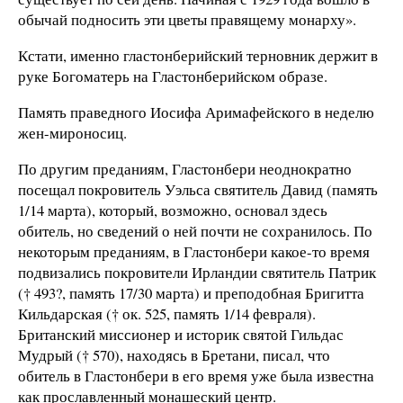
обычай подносить эти цветы правящему монарху».
Кстати, именно гластонберийский терновник держит в
руке Богоматерь на Гластонберийском образе.
Память праведного Иосифа Аримафейского в неделю
жен-мироносиц.
По другим преданиям, Гластонбери неоднократно
посещал покровитель Уэльса святитель Давид (память
1/14 марта), который, возможно, основал здесь
обитель, но сведений о ней почти не сохранилось. По
некоторым преданиям, в Гластонбери какое-то время
подвизались покровители Ирландии святитель Патрик
(† 493?, память 17/30 марта) и преподобная Бригитта
Кильдарская († ок. 525, память 1/14 февраля).
Британский миссионер и историк святой Гильдас
Мудрый († 570), находясь в Бретани, писал, что
обитель в Гластонбери в его время уже была известна
как прославленный монашеский центр.