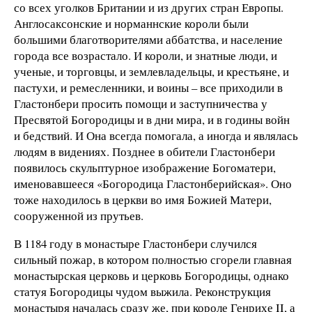
со всех уголков Британии и из других стран Европы.
Англосаксонские и норманнские короли были
большими благотворителями аббатства, и население
города все возрастало. И короли, и знатные люди, и
ученые, и торговцы, и землевладельцы, и крестьяне, и
пастухи, и ремесленники, и воины – все приходили в
Гластонбери просить помощи и заступничества у
Пресвятой Богородицы и в дни мира, и в годины войн
и бедствий. И Она всегда помогала, а иногда и являлась
людям в видениях. Позднее в обители Гластонбери
появилось скульптурное изображение Богоматери,
именовавшееся «Богородица Гластонберийская». Оно
тоже находилось в церкви во имя Божией Матери,
сооруженной из прутьев.
В 1184 году в монастыре Гластонбери случился
сильный пожар, в котором полностью сгорели главная
монастырская церковь и церковь Богородицы, однако
статуя Богородицы чудом выжила. Реконструкция
монастыря началась сразу же, при короле Генрихе II, а