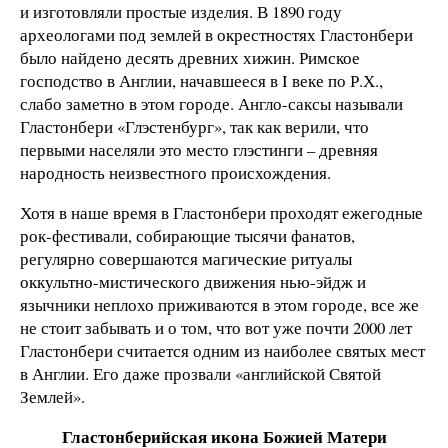
и изготовляли простые изделия. В 1890 году
археологами под землей в окрестностях Гластонбери
было найдено десять древних хижин. Римское
господство в Англии, начавшееся в I веке по Р.Х.,
слабо заметно в этом городе. Англо-саксы называли
Гластонбери «Глэстенбург», так как верили, что
первыми населяли это место глэстинги – древняя
народность неизвестного происхождения.
Хотя в наше время в Гластонбери проходят ежегодные
рок-фестивали, собирающие тысячи фанатов,
регулярно совершаются магические ритуалы
оккультно-мистического движения нью-эйдж и
язычники неплохо приживаются в этом городе, все же
не стоит забывать и о том, что вот уже почти 2000 лет
Гластонбери считается одним из наиболее святых мест
в Англии. Его даже прозвали «английской Святой
Землей».
Гластонберийская икона Божией Матери