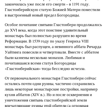
закончилась уже после его смерти – в 1191 году.
Гластонберийскую статую Божией Матери поместили
в выстроенный новый предел Богородицы.
Особое почитание святыни Гластонбери продолжалось
до XVI века, когда этот поистине удивительный
монастырь был полностью разрушен во время
Реформации. В 1539 году по указу Генриха VIII
монастырь был распущен, а невинного аббата Ричарда
Уайтинга повесили и четвертовали. Вместе с аббатом
были казнены несколько монахов. Любимая и
почитавшаяся всеми статуя Богородицы
«Гластонберийская» тогда бесследно исчезла.
От первоначального монастыря Гластонбери сейчас
остались почти одни руины, частично сохранились
лишь некоторые монастырские постройки, например
кухня аббатов (XIV в.). Но и после осквернения и
уничтожения святынь гластонберийской земли
впечатляющие руины этой обители (а огромная