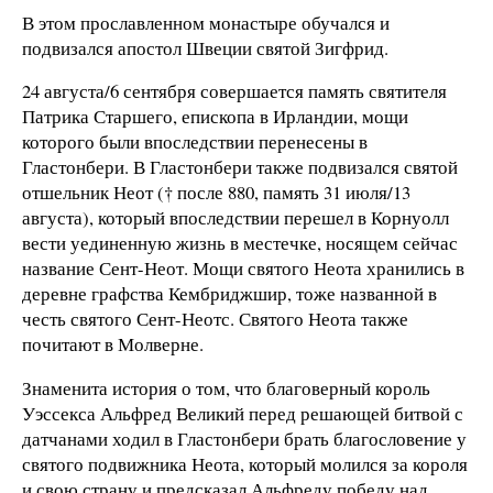
В этом прославленном монастыре обучался и
подвизался апостол Швеции святой Зигфрид.
24 августа/6 сентября совершается память святителя
Патрика Старшего, епископа в Ирландии, мощи
которого были впоследствии перенесены в
Гластонбери. В Гластонбери также подвизался святой
отшельник Неот († после 880, память 31 июля/13
августа), который впоследствии перешел в Корнуолл
вести уединенную жизнь в местечке, носящем сейчас
название Сент-Неот. Мощи святого Неота хранились в
деревне графства Кембриджшир, тоже названной в
честь святого Сент-Неотс. Святого Неота также
почитают в Молверне.
Знаменита история о том, что благоверный король
Уэссекса Альфред Великий перед решающей битвой с
датчанами ходил в Гластонбери брать благословение у
святого подвижника Неота, который молился за короля
и свою страну и предсказал Альфреду победу над