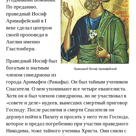
По преданию,
праведный Иосиф
Аримафейский в I
веке сделал центром
своей проповеди в
Англии именно
Гластонбери.
Праведный Иосиф был
богатым и знатным
Праведный Иосиф Аримафейский
членом синедриона из
города Аримафеи (Рамафы). Он был тайным учеником
Спасителя. О нем упоминают все четыре евангелиста.
Хотя он и был членом синедриона, но не участвовал в
«совете и деле» иудеев, вынесших смертный приговор
Господу. После распятия и смерти Спасителя он
дерзнул пойти к Пилату и просить у него тело Господа,
которое и предал погребению при участии праведного
Никодима, тоже тайного ученика Христа. Они сняли с